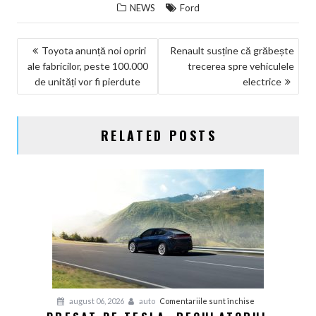
NEWS
Ford
NAVIGARE
Toyota anunță noi opriri
Renault susține că grăbește
ale fabricilor, peste 100.000
trecerea spre vehiculele
ÎN
de unități vor fi pierdute
electrice
ARTICOLE
RELATED POSTS
pentru
august 06, 2026
auto
Comentariile sunt închise
Presat