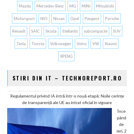
Mazda
Mercedes-Benz
MG
MINI
Mitsubishi
Motorsport
NIO
Nissan
Opel
Peugeot
Porsche
Renault
SAIC
Skoda
Stellantis
subcompacte
SUV
Tesla
Toyota
Volkswagen
Volvo
VW
Xiaomi
XPENG
STIRI DIN IT – TECHNOREPORT.RO
Regulamentul privind IA intră într-o nouă etapă: Noile cerințe
de transparență ale UE au intrat oficial în vigoare
Înce
pând
de
ieri, 2