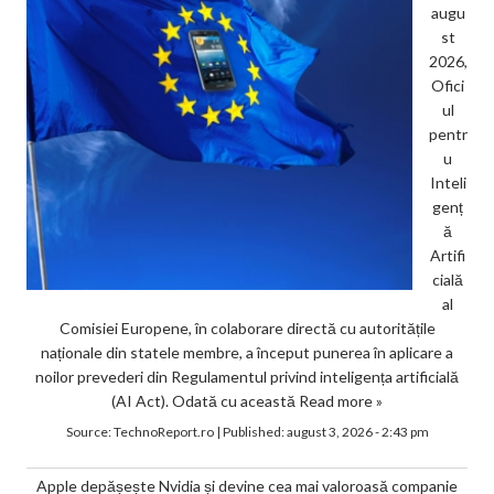
augu
st
2026,
Ofici
ul
pentr
u
Inteli
genț
ă
Artifi
cială
al
Comisiei Europene, în colaborare directă cu autoritățile
naționale din statele membre, a început punerea în aplicare a
noilor prevederi din Regulamentul privind inteligența artificială
(AI Act). Odată cu această
Read more »
Source:
TechnoReport.ro
|
Published:
august 3, 2026 - 2:43 pm
Apple depășește Nvidia și devine cea mai valoroasă companie