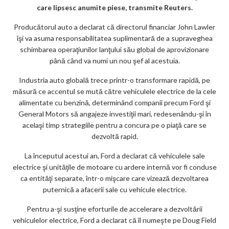
care lipsesc anumite piese, transmite Reuters.
m
Producătorul auto a declarat că directorul financiar John Lawler
ar
îşi va asuma responsabilitatea suplimentară de a supraveghea
ks
schimbarea operaţiunilor lanţului său global de aprovizionare
până când va numi un nou şef al acestuia.
Industria auto globală trece printr-o transformare rapidă, pe
măsură ce accentul se mută către vehiculele electrice de la cele
alimentate cu benzină, determinând companii precum Ford şi
General Motors să angajeze investiţii mari, redesenându-şi în
acelaşi timp strategiile pentru a concura pe o piaţă care se
dezvoltă rapid.
La începutul acestui an, Ford a declarat că vehiculele sale
electrice şi unităţile de motoare cu ardere internă vor fi conduse
ca entităţi separate, într-o mişcare care vizează dezvoltarea
puternică a afacerii sale cu vehicule electrice.
Pentru a-şi susţine eforturile de accelerare a dezvoltării
vehiculelor electrice, Ford a declarat că îl numeşte pe Doug Field