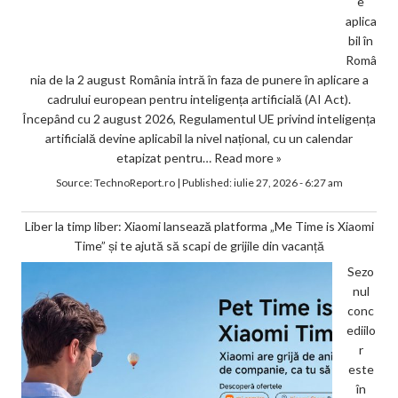
e
aplica
bil în
Româ
nia de la 2 august România intră în faza de punere în aplicare a
cadrului european pentru inteligența artificială (AI Act).
Începând cu 2 august 2026, Regulamentul UE privind inteligența
artificială devine aplicabil la nivel național, cu un calendar
etapizat pentru…
Read more »
Source:
TechnoReport.ro
|
Published:
iulie 27, 2026 - 6:27 am
Liber la timp liber: Xiaomi lansează platforma „Me Time is Xiaomi
Time” și te ajută să scapi de grijile din vacanță
Sezo
nul
conc
ediilo
r
este
în