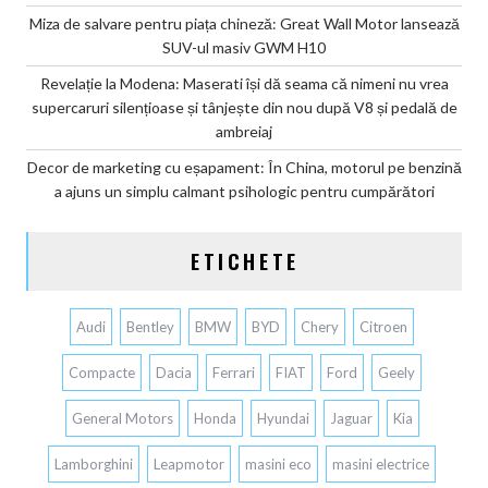
Miza de salvare pentru piața chineză: Great Wall Motor lansează
SUV-ul masiv GWM H10
Revelație la Modena: Maserati își dă seama că nimeni nu vrea
supercaruri silențioase și tânjește din nou după V8 și pedală de
ambreiaj
Decor de marketing cu eșapament: În China, motorul pe benzină
a ajuns un simplu calmant psihologic pentru cumpărători
ETICHETE
Audi
Bentley
BMW
BYD
Chery
Citroen
Compacte
Dacia
Ferrari
FIAT
Ford
Geely
General Motors
Honda
Hyundai
Jaguar
Kia
Lamborghini
Leapmotor
masini eco
masini electrice