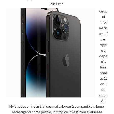
din lume
Grup
ul
infor
matic
ameri
can
Appl
e a
depă
șit,
luni,
prod
ucăt
orul
de
cipuri
AI,
Nvidia, devenind astfel cea mai valoroasă companie din lume,
recâștigând prima poziție, în timp ce investitorii evaluează