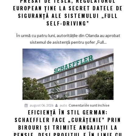
PRESAT DE TESLA, REGULATORUL
EUROPEAN ȚINE LA SECRET DATELE DE
de
Tesla,
SIGURANȚĂ ALE SISTEMULUI „FULL
regulatorul
SELF-DRIVING”
european
ține
În urmă cu patru luni, autoritățile din Olanda au aprobat
la
sistemul de asistență pentru șofer „Full...
secret
datele
de
siguranță
ale
sistemului
„Full
Self-
Driving”
pentru
august 06, 2026
auto
Comentariile sunt închise
EFICIENȚĂ ÎN STIL GERMAN:
Eficiență
SCHAEFFLER FACE „CURĂȚENIE” PRIN
în
stil
BIROURI ȘI TRIMITE ANGAJAȚII LA
german:
PENSIE, DEȘI PROFITUL E ÎN LINIE CU