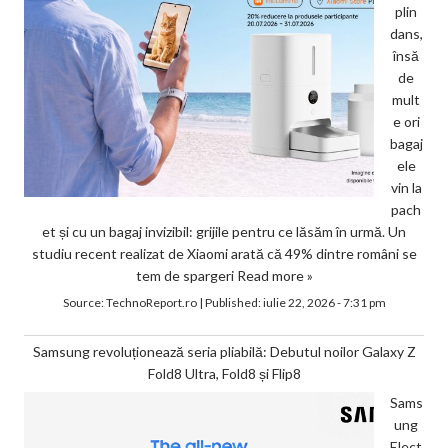
plin
dans,
însă
de
mult
e ori
bagaj
ele
vin la
pach
et și cu un bagaj invizibil: grijile pentru ce lăsăm în urmă. Un
studiu recent realizat de Xiaomi arată că 49% dintre români se
tem de spargeri
Read more »
Source:
TechnoReport.ro
|
Published:
iulie 22, 2026 - 7:31 pm
Samsung revoluționează seria pliabilă: Debutul noilor Galaxy Z
Fold8 Ultra, Fold8 și Flip8
Sams
ung
Elect