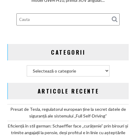
model GWM H10, primul SUV angulat...
Great
Wall
Motor
lansează
SUV-
ul
masiv
CATEGORII
GWM
H10
Categorii
ARTICOLE RECENTE
Presat de Tesla, regulatorul european ține la secret datele de
siguranță ale sistemului „Full Self-Driving”
Eficiență în stil german: Schaeffler face „curățenie” prin birouri și
trimite angajații la pensie, deși profitul e în linie cu așteptările