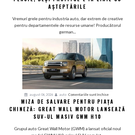
Schaeffler
AȘTEPTĂRILE
face
„curățenie”
Vremuri grele pentru industria auto, dar extrem de creative
prin
pentru departamentele de resurse umane! Producătorul
birouri
german...
și
trimite
angajații
la
pensie,
deși
profitul
e
în
pentru
august 06, 2026
auto
Comentariile sunt închise
linie
MIZA DE SALVARE PENTRU PIAȚA
Miza
cu
CHINEZĂ: GREAT WALL MOTOR LANSEAZĂ
de
așteptările
salvare
SUV-UL MASIV GWM H10
pentru
piața
Grupul auto Great Wall Motor (GWM) a lansat oficial noul
chineză: