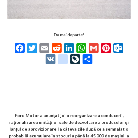
Da mai departe!
F
T
E
R
Li
W
G
Pi
O
ac
w
m
e
n
h
m
nt
ut
V
g
Li
P
e
itt
ai
d
ke
at
ai
er
lo
K
o
ve
ar
b
er
l
di
dI
s
l
es
o
o
Jo
ta
o
t
n
A
t
k.
gl
ur
je
o
p
co
e_
n
az
k
p
m
b
al
ă
o
Ford Motor a anunţat joi o reorganizare a conducerii,
raţionalizarea unităţilor sale de dezvoltare a produselor şi
o
lanţul de aprovizionare, la câteva zile după ce a semnalat o
k
probabilă acumulare în stocuri a până la 45.000 de maşini la