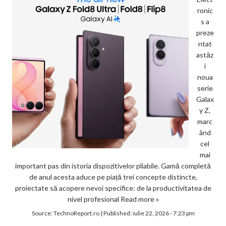
ronic
s a
preze
ntat
astăz
i
noua
serie
Galax
y Z,
marc
ând
cel
mai
important pas din istoria dispozitivelor pliabile. Gamă completă
de anul acesta aduce pe piață trei concepte distincte,
proiectate să acopere nevoi specifice: de la productivitatea de
nivel profesional
Read more »
Source:
TechnoReport.ro
|
Published:
iulie 22, 2026 - 7:23 pm