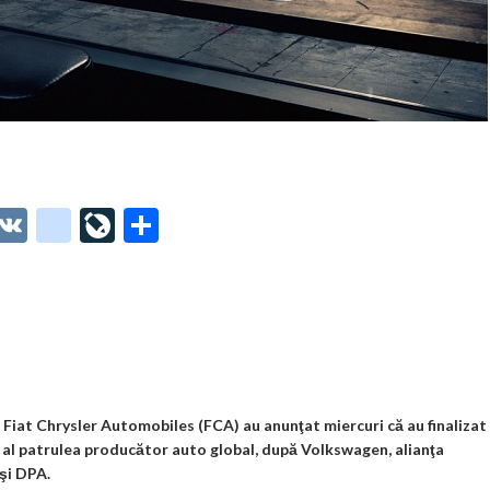
O
V
g
Li
P
t
K
o
ve
ar
o
o
Jo
ta
o
gl
ur
je
.
e_
n
az
co
b
al
ă
m
o
Fiat Chrysler Automobiles (FCA) au anunţat miercuri că au finalizat
a al patrulea producător auto global, după Volkswagen, alianţa
o
şi DPA.