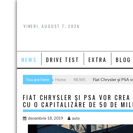
Skip
to
content
VINERI, AUGUST 7, 2026
NEWS
DRIVE TEST
EXTRA
BLOG
You are here
Home
NEWS
Fiat Chrysler şi PSA v
FIAT CHRYSLER ŞI PSA VOR CRE
CU O CAPITALIZARE DE 50 DE MIL
decembrie 18, 2019
auto