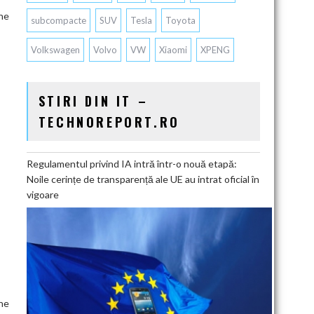
ane
subcompacte
SUV
Tesla
Toyota
Volkswagen
Volvo
VW
Xiaomi
XPENG
STIRI DIN IT –
TECHNOREPORT.RO
Regulamentul privind IA intră într-o nouă etapă:
Noile cerințe de transparență ale UE au intrat oficial în
vigoare
ane