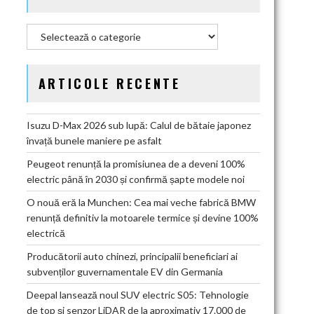
Categorii
ARTICOLE RECENTE
Isuzu D-Max 2026 sub lupă: Calul de bătaie japonez
învață bunele maniere pe asfalt
Peugeot renunță la promisiunea de a deveni 100%
electric până în 2030 și confirmă șapte modele noi
O nouă eră la Munchen: Cea mai veche fabrică BMW
renunță definitiv la motoarele termice și devine 100%
electrică
Producătorii auto chinezi, principalii beneficiari ai
subvenților guvernamentale EV din Germania
Deepal lansează noul SUV electric S05: Tehnologie
de top și senzor LiDAR de la aproximativ 17.000 de