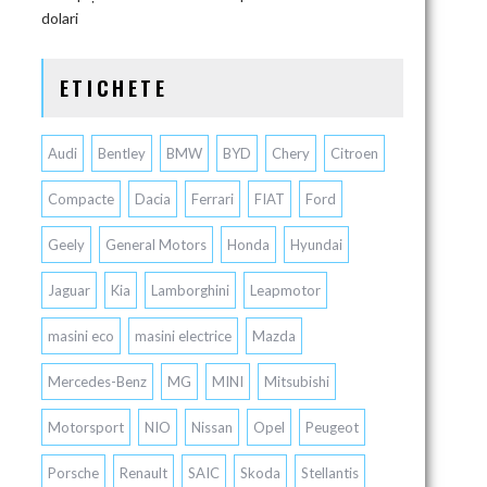
dolari
ETICHETE
Audi
Bentley
BMW
BYD
Chery
Citroen
Compacte
Dacia
Ferrari
FIAT
Ford
Geely
General Motors
Honda
Hyundai
Jaguar
Kia
Lamborghini
Leapmotor
masini eco
masini electrice
Mazda
Mercedes-Benz
MG
MINI
Mitsubishi
Motorsport
NIO
Nissan
Opel
Peugeot
Porsche
Renault
SAIC
Skoda
Stellantis