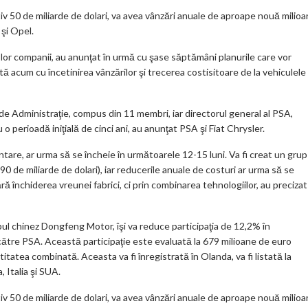
k
iv 50 de miliarde de dolari, va avea vânzări anuale de aproape nouă milio
m
şi Opel.
ar
 lor companii, au anunţat în urmă cu şase săptămâni planurile care vor
ks
ă acum cu încetinirea vânzărilor şi trecerea costisitoare de la vehiculele
 de Administraţie, compus din 11 membri, iar directorul general al PSA,
 o perioadă iniţială de cinci ani, au anunţat PSA şi Fiat Chrysler.
tare, ar urma să se încheie în următoarele 12-15 luni. Va fi creat un grup
 de miliarde de dolari), iar reducerile anuale de costuri ar urma să se
fără închiderea vreunei fabrici, ci prin combinarea tehnologiilor, au precizat
rupul chinez Dongfeng Motor, îşi va reduce participaţia de 12,2% în
către PSA. Această participaţie este evaluată la 679 milioane de euro
itatea combinată. Aceasta va fi înregistrată în Olanda, va fi listată la
, Italia şi SUA.
iv 50 de miliarde de dolari, va avea vânzări anuale de aproape nouă milio