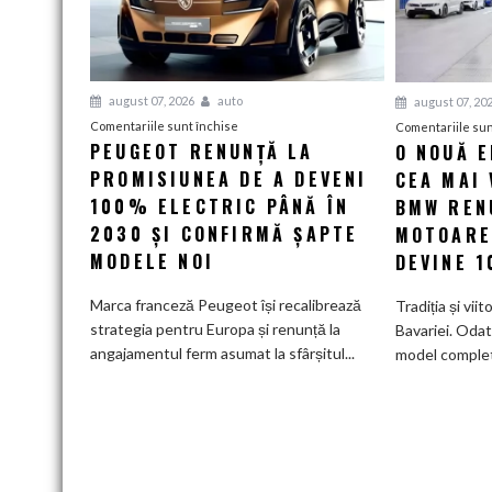
august 07, 2026
auto
august 07, 20
pentru
Comentariile sunt închise
Comentariile sun
PEUGEOT RENUNȚĂ LA
O NOUĂ 
Peugeot
PROMISIUNEA DE A DEVENI
renunță
CEA MAI 
la
100% ELECTRIC PÂNĂ ÎN
BMW RENU
promisiunea
2030 ȘI CONFIRMĂ ȘAPTE
MOTOARE
de
MODELE NOI
DEVINE 
a
deveni
Marca franceză Peugeot își recalibrează
Tradiția și viit
100%
strategia pentru Europa și renunță la
Bavariei. Odat
electric
angajamentul ferm asumat la sfârșitul...
model complet.
până
în
2030
și
confirmă
șapte