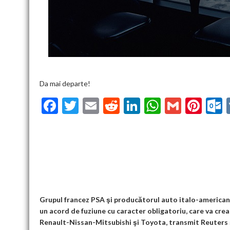
Da mai departe!
F
T
E
R
Li
W
G
Pi
ac
w
m
e
n
h
m
nt
u
e
itt
ai
d
ke
at
ai
er
l
b
er
l
di
dI
s
l
es
o
t
n
A
t
k
o
p
k
p
Grupul francez PSA şi producătorul auto italo-american 
un acord de fuziune cu caracter obligatoriu, care va cre
Renault-Nissan-Mitsubishi şi Toyota, transmit Reuters 