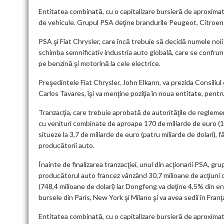
Entitatea combinată, cu o capitalizare bursieră de aproximat
de vehicule. Grupul PSA deţine brandurile Peugeot, Citroen 
PSA şi Fiat Chrysler, care încă trebuie să decidă numele noii
schimba semnificativ industria auto globală, care se confrunt
pe benzină şi motorină la cele electrice.
Preşedintele Fiat Chrysler, John Elkann, va prezida Consiliul
Carlos Tavares, îşi va menţine poziţia în noua entitate, pentru
Tranzacţia, care trebuie aprobată de autorităţile de reglemen
cu venituri combinate de aproape 170 de miliarde de euro (190
situeze la 3,7 de miliarde de euro (patru miliarde de dolari), 
producătorii auto.
Înainte de finalizarea tranzacţiei, unul din acţionarii PSA, g
producătorul auto francez vânzând 30,7 milioane de acţiuni 
(748,4 milioane de dolari) iar Dongfeng va deţine 4,5% din ent
bursele din Paris, New York şi Milano şi va avea sedii în Franţa
Entitatea combinată, cu o capitalizare bursieră de aproximat