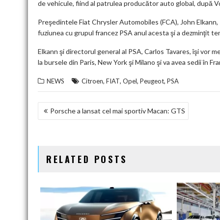
de vehicule, fiind al patrulea producător auto global, după 
Preşedintele Fiat Chrysler Automobiles (FCA), John Elkann, s
fuziunea cu grupul francez PSA anul acesta şi a dezminţit teme
Elkann şi directorul general al PSA, Carlos Tavares, îşi vor men
la bursele din Paris, New York şi Milano şi va avea sedii în Fran
,
,
,
,
NEWS
Citroen
FIAT
Opel
Peugeot
PSA
NAVIGARE
Porsche a lansat cel mai sportiv Macan: GTS
ÎN
ARTICOLE
RELATED POSTS