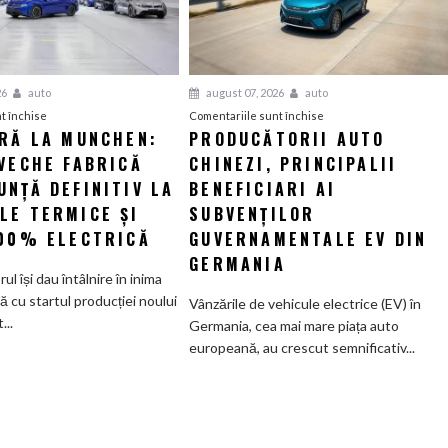
26
auto
august 07, 2026
auto
pentru
pentru
t închise
Comentariile sunt închise
ERĂ LA MUNCHEN:
PRODUCĂTORII AUTO
O
Producătorii
VECHE FABRICĂ
nouă
CHINEZI, PRINCIPALII
auto
eră
chinezi,
NȚĂ DEFINITIV LA
BENEFICIARI AI
la
principalii
LE TERMICE ȘI
SUBVENȚILOR
Munchen:
beneficiari
100% ELECTRICĂ
GUVERNAMENTALE EV DIN
Cea
ai
GERMANIA
mai
subvenților
orul își dau întâlnire în inima
veche
guvernamentale
ă cu startul producției noului
Vânzările de vehicule electrice (EV) în
fabrică
EV
..
Germania, cea mai mare piața auto
BMW
din
europeană, au crescut semnificativ...
renunță
Germania
definitiv
la
motoarele
termice