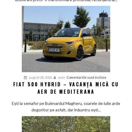
Calul
de
bătaie
japonez
învață
bunele
maniere
pe
asfalt
pentru
august 04, 2026
auto
Comentariile sunt închise
FIAT 500 HYBRID – VACANȚA MICĂ CU
Fiat
AER DE MEDITERANA
500
Hybrid
Ești la semafor pe Bulevardul Magheru, soarele de iulie arde
–
dogoritor pe asfalt, dar înăuntru ești...
vacanța
mică
cu
aer