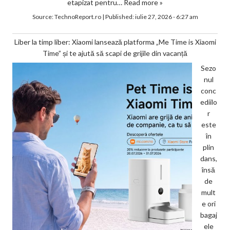
etapizat pentru…
Read more »
Source:
TechnoReport.ro
|
Published:
iulie 27, 2026 - 6:27 am
Liber la timp liber: Xiaomi lansează platforma „Me Time is Xiaomi
Time” și te ajută să scapi de grijile din vacanță
Sezo
nul
conc
ediilo
r
este
în
plin
dans,
însă
de
mult
e ori
bagaj
ele