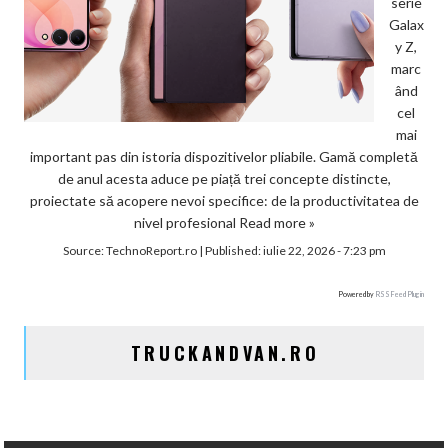
serie
Galax
y Z,
marc
ând
cel
mai
important pas din istoria dispozitivelor pliabile. Gamă completă
de anul acesta aduce pe piață trei concepte distincte,
proiectate să acopere nevoi specifice: de la productivitatea de
nivel profesional
Read more »
Source:
TechnoReport.ro
|
Published:
iulie 22, 2026 - 7:23 pm
Powered by
RSS Feed Plugin
TRUCKANDVAN.RO