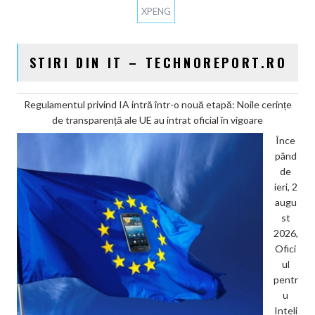
XPENG
STIRI DIN IT – TECHNOREPORT.RO
Regulamentul privind IA intră într-o nouă etapă: Noile cerințe
de transparență ale UE au intrat oficial în vigoare
Înce
pând
de
ieri, 2
augu
st
2026,
Ofici
ul
pentr
u
Inteli