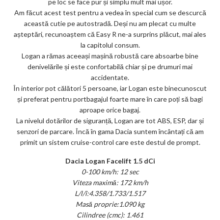
pe loc se face pur și simplu mult mai ușor.
Am făcut acest test pentru a vedea în special cum se descurcă
această cutie pe autostradă. Deși nu am plecat cu multe
așteptări, recunoaștem că Easy R ne-a surprins plăcut, mai ales
la capitolul consum.
Logan a rămas aceeași mașină robustă care absoarbe bine
denivelările și este confortabilă chiar și pe drumuri mai
accidentate.
În interior pot călători 5 persoane, iar Logan este binecunoscut
și preferat pentru portbagajul foarte mare în care poți să bagi
aproape orice bagaj.
La nivelul dotărilor de siguranță, Logan are tot ABS, ESP, dar și
senzori de parcare. Încă în gama Dacia suntem încântați că am
primit un sistem cruise-control care este destul de prompt.
Dacia Logan Facelift 1.5 dCi
0-100 km/h: 12 sec
Viteza maximă: 172 km/h
L/l/î:4.358/1.733/1.517
Masă proprie:1.090 kg
Cilindree (cmc): 1.461