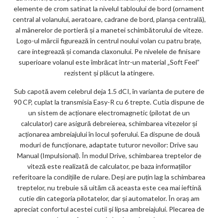
elemente de crom satinat la nivelul tabloului de bord (ornament
central al volanului, aeratoare, cadrane de bord, planșa centrală),
al mânerelor de portieră și a manetei schimbătorului de viteze.
Logo-ul mărcii figurează în centrul noului volan cu patru brațe,
care integrează și comanda claxonului. Pe nivelele de finisare
superioare volanul este îmbrăcat într-un material „Soft Feel”
rezistent și plăcut la atingere.
Sub capotă avem celebrul deja 1.5 dCI, în varianta de putere de
90 CP, cuplat la transmisia Easy-R cu 6 trepte. Cutia dispune de
un sistem de acționare electromagnetic (pilotat de un
calculator) care asigură debreierea, schimbarea vitezelor și
acționarea ambreiajului în locul șoferului. Ea dispune de două
moduri de funcționare, adaptate tuturor nevoilor: Drive sau
Manual (Impulsional). În modul Drive, schimbarea treptelor de
viteză este realizată de calculator, pe baza informațiilor
referitoare la condițiile de rulare. Deși are puțin lag la schimbarea
treptelor, nu trebuie să uităm că aceasta este cea mai ieftină
cutie din categoria pilotatelor, dar și automatelor. În oraș am
apreciat confortul acestei cutii și lipsa ambreiajului. Plecarea de