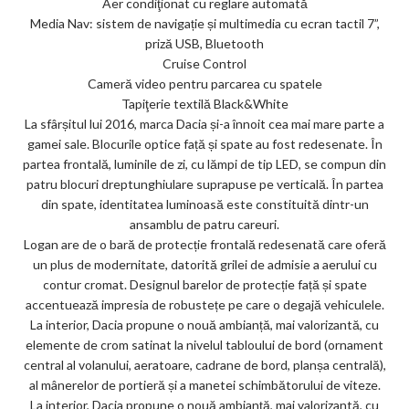
Aer condiţionat cu reglare automată
ks
Media Nav: sistem de navigație și multimedia cu ecran tactil 7”,
priză USB, Bluetooth
Cruise Control
Cameră video pentru parcarea cu spatele
Tapiţerie textilă Black&White
La sfârșitul lui 2016, marca Dacia și-a înnoit cea mai mare parte a
gamei sale. Blocurile optice față și spate au fost redesenate. În
partea frontală, luminile de zi, cu lămpi de tip LED, se compun din
patru blocuri dreptunghiulare suprapuse pe verticală. În partea
din spate, identitatea luminoasă este constituită dintr-un
ansamblu de patru careuri.
Logan are de o bară de protecție frontală redesenată care oferă
un plus de modernitate, datorită grilei de admisie a aerului cu
contur cromat. Designul barelor de protecție față și spate
accentuează impresia de robustețe pe care o degajă vehiculele.
La interior, Dacia propune o nouă ambianță, mai valorizantă, cu
elemente de crom satinat la nivelul tabloului de bord (ornament
central al volanului, aeratoare, cadrane de bord, planșa centrală),
al mânerelor de portieră și a manetei schimbătorului de viteze.
La interior, Dacia propune o nouă ambianță, mai valorizantă, cu