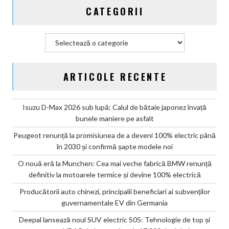
CATEGORII
Categorii
ARTICOLE RECENTE
Isuzu D-Max 2026 sub lupă: Calul de bătaie japonez învață
bunele maniere pe asfalt
Peugeot renunță la promisiunea de a deveni 100% electric până
în 2030 și confirmă șapte modele noi
O nouă eră la Munchen: Cea mai veche fabrică BMW renunță
definitiv la motoarele termice și devine 100% electrică
Producătorii auto chinezi, principalii beneficiari ai subvenților
guvernamentale EV din Germania
Deepal lansează noul SUV electric S05: Tehnologie de top și