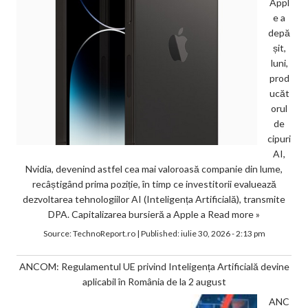
Appl
e a
depă
șit,
luni,
prod
ucăt
orul
de
cipuri
AI,
Nvidia, devenind astfel cea mai valoroasă companie din lume,
recâștigând prima poziție, în timp ce investitorii evaluează
dezvoltarea tehnologiilor AI (Inteligența Artificială), transmite
DPA. Capitalizarea bursieră a Apple a
Read more »
Source:
TechnoReport.ro
|
Published:
iulie 30, 2026 - 2:13 pm
ANCOM: Regulamentul UE privind Inteligența Artificială devine
aplicabil în România de la 2 august
ANC