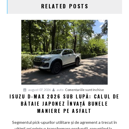
RELATED POSTS
pentru
august 07, 2026
auto
Comentariile sunt închise
ISUZU D-MAX 2026 SUB LUPĂ: CALUL DE
Isuzu
BĂTAIE JAPONEZ ÎNVAȚĂ BUNELE
D-
Max
MANIERE PE ASFALT
2026
sub
Segmentul pick-upurilor utilitare și de agrement a trecut în
lupă:
ultimii ani printr-o transformare profundă, renunțând la...