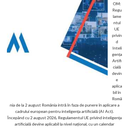
OM:
Regu
lame
ntul
UE
privin
d
Inteli
gența
Artifi
cială
devin
e
aplica
bil în
Româ
nia de la 2 august România intră în faza de punere în aplicare a
cadrului european pentru inteligența artificială (AI Act).
Începând cu 2 august 2026, Regulamentul UE privind inteligența
artificială devine aplicabil la nivel național, cu un calendar