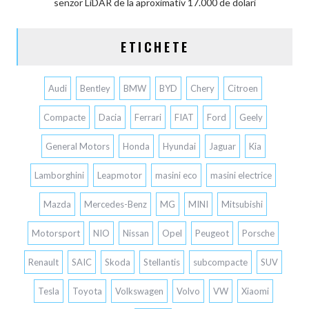
senzor LiDAR de la aproximativ 17.000 de dolari
ETICHETE
Audi
Bentley
BMW
BYD
Chery
Citroen
Compacte
Dacia
Ferrari
FIAT
Ford
Geely
General Motors
Honda
Hyundai
Jaguar
Kia
Lamborghini
Leapmotor
masini eco
masini electrice
Mazda
Mercedes-Benz
MG
MINI
Mitsubishi
Motorsport
NIO
Nissan
Opel
Peugeot
Porsche
Renault
SAIC
Skoda
Stellantis
subcompacte
SUV
Tesla
Toyota
Volkswagen
Volvo
VW
Xiaomi