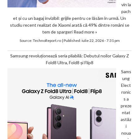
vin la
pach
et și cu un bagaj invizibil: grijile pentru ce lăsăm în urmă. Un
studiu recent realizat de Xiaomi arată că 49% dintre români se
tem de spargeri
Read more »
Source:
TechnoReport.ro
|
Published:
iulie 22, 2026 - 7:31 pm
Samsung revoluționează seria pliabilă: Debutul noilor Galaxy Z
Fold8 Ultra, Fold8 și Flip8
Sams
ung
Elect
ronic
s a
preze
ntat
astăz
i
noua