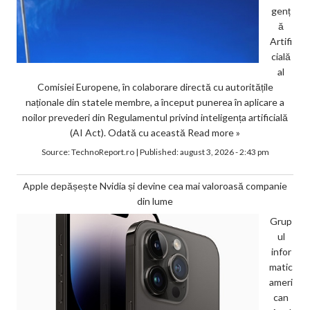
genț
ă
Artifi
cială
al
Comisiei Europene, în colaborare directă cu autoritățile
naționale din statele membre, a început punerea în aplicare a
noilor prevederi din Regulamentul privind inteligența artificială
(AI Act). Odată cu această
Read more »
Source:
TechnoReport.ro
|
Published:
august 3, 2026 - 2:43 pm
Apple depășește Nvidia și devine cea mai valoroasă companie
din lume
Grup
ul
infor
matic
ameri
can