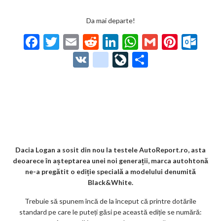
Da mai departe!
F
T
E
R
Li
W
G
Pi
O
ac
w
m
e
n
h
m
nt
ut
V
g
Li
P
e
itt
ai
d
ke
at
ai
er
lo
K
o
ve
ar
b
er
l
di
dI
s
l
es
o
o
Jo
ta
o
t
n
A
t
k.
gl
ur
je
o
p
co
e_
n
az
k
p
m
b
al
ă
o
Dacia Logan a sosit din nou la testele AutoReport.ro, asta
deoarece în așteptarea unei noi generații, marca autohtonă
o
ne-a pregătit o ediție specială a modelului denumită
k
Black&White.
m
Trebuie să spunem încă de la început că printre dotările
standard pe care le puteți găsi pe această ediție se numără:
ar