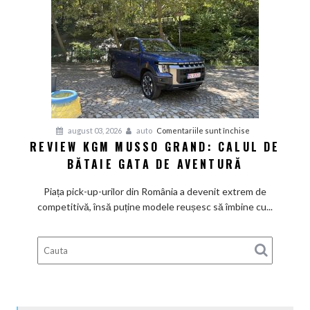
de
Mediterana
pentru
august 03, 2026
auto
Comentariile sunt închise
REVIEW KGM MUSSO GRAND: CALUL DE
Review
BĂTAIE GATA DE AVENTURĂ
KGM
Musso
Piața pick-up-urilor din România a devenit extrem de
Grand:
competitivă, însă puține modele reușesc să îmbine cu...
Calul
de
bătaie
gata
de
aventură