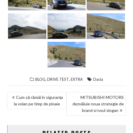
,
,
BLOG
DRIVE TEST
EXTRA
Dacia
NAVIGARE
Cum să rămâi în siguranța
MITSUBISHI MOTORS
la volan pe timp de ploaie
dezvăluie noua strategie de
ÎN
brand si noul slogan
ARTICOLE
RELATED POSTS