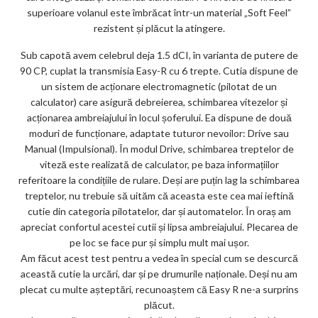
superioare volanul este îmbrăcat într-un material „Soft Feel”
rezistent și plăcut la atingere.
Sub capotă avem celebrul deja 1.5 dCI, în varianta de putere de
90 CP, cuplat la transmisia Easy-R cu 6 trepte. Cutia dispune de
un sistem de acționare electromagnetic (pilotat de un
calculator) care asigură debreierea, schimbarea vitezelor și
acționarea ambreiajului în locul șoferului. Ea dispune de două
moduri de funcționare, adaptate tuturor nevoilor: Drive sau
Manual (Impulsional). În modul Drive, schimbarea treptelor de
viteză este realizată de calculator, pe baza informațiilor
referitoare la condițiile de rulare. Deși are puțin lag la schimbarea
treptelor, nu trebuie să uităm că aceasta este cea mai ieftină
cutie din categoria pilotatelor, dar și automatelor. În oraș am
apreciat confortul acestei cutii și lipsa ambreiajului. Plecarea de
pe loc se face pur și simplu mult mai ușor.
Am făcut acest test pentru a vedea în special cum se descurcă
această cutie la urcări, dar și pe drumurile naționale. Deși nu am
plecat cu multe așteptări, recunoaștem că Easy R ne-a surprins
plăcut.