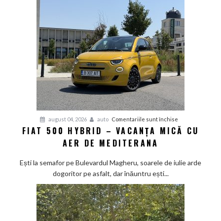
de
bătaie
japonez
învață
bunele
maniere
pe
asfalt
pentru
august 04, 2026
auto
Comentariile sunt închise
FIAT 500 HYBRID – VACANȚA MICĂ CU
Fiat
AER DE MEDITERANA
500
Hybrid
Ești la semafor pe Bulevardul Magheru, soarele de iulie arde
–
dogoritor pe asfalt, dar înăuntru ești...
vacanța
mică
cu
aer
de