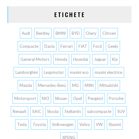
ETICHETE
Audi
Bentley
BMW
BYD
Chery
Citroen
Compacte
Dacia
Ferrari
FIAT
Ford
Geely
General Motors
Honda
Hyundai
Jaguar
Kia
Lamborghini
Leapmotor
masini eco
masini electrice
Mazda
Mercedes-Benz
MG
MINI
Mitsubishi
Motorsport
NIO
Nissan
Opel
Peugeot
Porsche
Renault
SAIC
Skoda
Stellantis
subcompacte
SUV
Tesla
Toyota
Volkswagen
Volvo
VW
Xiaomi
XPENG