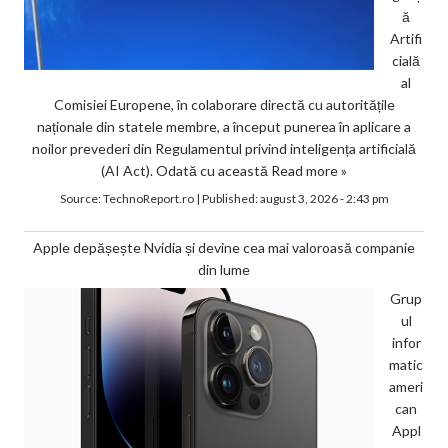
ă
Artifi
cială
al
Comisiei Europene, în colaborare directă cu autoritățile
naționale din statele membre, a început punerea în aplicare a
noilor prevederi din Regulamentul privind inteligența artificială
(AI Act). Odată cu această
Read more »
Source:
TechnoReport.ro
|
Published:
august 3, 2026 - 2:43 pm
Apple depășește Nvidia și devine cea mai valoroasă companie
din lume
Grup
ul
infor
matic
ameri
can
Appl