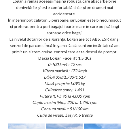
Logan a rămas aceeași mașină robustă care absoarbe bine
denivelările și este confortabilă chiar și pe drumuri mai
accidentate.
În interior pot călători 5 persoane, iar Logan este binecunoscut
și preferat pentru portbagajul foarte mare în care poți să bagi
aproape orice bagaj.
La nivelul dotărilor de siguranță, Logan are tot ABS, ESP, dar și
senzori de parcare. Încă în gama Dacia suntem încântați că am
primit un sistem cruise-control care este destul de prompt.
Dacia Logan Facelift 1.5 dCi
0-100 km/h: 12 sec
Viteza maximă: 172 km/h
L/l/î:4.358/1.733/1.517
Masă proprie:1.090 kg
Cilindree (cmc): 1.461
Putere (CP): 90 la 4.000 rpm
Cuplu maxim (Nm): 220 la 1.750 rpm
Consum mediu: 5 l/100 km
Cutie de viteze: Easy R, 6 trepte