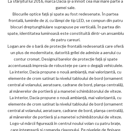
La sfârșitul lui 2016, marca Dacia și-a înnoit cea mai mare parte a
ks
gamei sale.
Blocurile optice față și spate au fost redesenate. În partea
frontală, luminile de zi, cu lămpi de tip LED, se compun din patru
blocuri dreptunghiulare suprapuse pe verticală. În partea din
spate, identitatea luminoasă este constituită dintr-un ansamblu
de patru careuri.
Logan are de o bară de protecție frontală redesenată care oferă
un plus de modernitate, datorită grilei de admisie a aerului cu
contur cromat. Designul barelor de protecție față și spate
accentuează impresia de robustețe pe care o degajă vehiculele.
La interior, Dacia propune o nouă ambianță, mai valorizantă, cu
elemente de crom satinat la nivelul tabloului de bord (ornament
central al volanului, aeratoare, cadrane de bord, planșa centrală),
al mânerelor de portieră și a manetei schimbătorului de viteze.
La interior, Dacia propune o nouă ambianță, mai valorizantă, cu
elemente de crom satinat la nivelul tabloului de bord (ornament
central al volanului, aeratoare, cadrane de bord, planșa centrală),
al mânerelor de portieră și a manetei schimbătorului de viteze.
Logo-ul mărcii figurează în centrul noului volan cu patru brațe,
care integrează și comanda claxonului. Pe nivelele de finisare