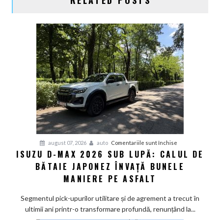
pentru
august 07, 2026
auto
Comentariile sunt închise
ISUZU D-MAX 2026 SUB LUPĂ: CALUL DE
Isuzu
BĂTAIE JAPONEZ ÎNVAȚĂ BUNELE
D-
Max
MANIERE PE ASFALT
2026
sub
Segmentul pick-upurilor utilitare și de agrement a trecut în
lupă:
ultimii ani printr-o transformare profundă, renunțând la...
Calul