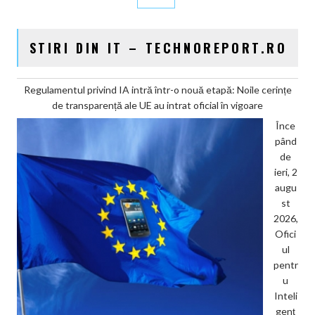
STIRI DIN IT – TECHNOREPORT.RO
Regulamentul privind IA intră într-o nouă etapă: Noile cerințe
de transparență ale UE au intrat oficial în vigoare
Înce
pând
de
ieri, 2
augu
st
2026,
Ofici
ul
pentr
u
Inteli
genț