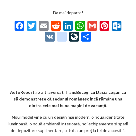
Da mai departe!
F
T
E
R
Li
W
G
Pi
O
ac
w
m
e
n
h
m
nt
ut
V
g
Li
P
e
itt
ai
d
ke
at
ai
er
lo
K
o
ve
ar
b
er
l
di
dI
s
l
es
o
o
Jo
ta
o
t
n
A
t
k.
gl
ur
je
o
p
co
e_
n
az
k
p
m
b
al
ă
o
AutoReport.ro a traversat TransBucegi cu Dacia Logan ca
să demonstreze că sedanul românesc încă rămâne una
o
dintre cele mai bune mașini de vacanță.
k
Noul model vine cu un design mai modern, o nouă identitate
m
luminoasă, o nouă ambianță interioară, noi echipamente și spații
de depozitare suplimentare, totul la un preț la fel de accesibil.
ar