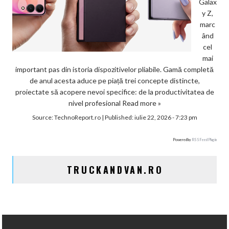
Galax
y Z,
marc
ând
cel
mai
important pas din istoria dispozitivelor pliabile. Gamă completă
de anul acesta aduce pe piață trei concepte distincte,
proiectate să acopere nevoi specifice: de la productivitatea de
nivel profesional
Read more »
Source:
TechnoReport.ro
|
Published:
iulie 22, 2026 - 7:23 pm
Powered by
RSS Feed Plugin
TRUCKANDVAN.RO