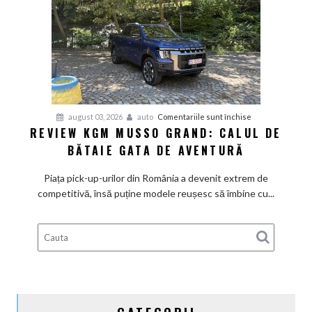
Mediterana
pentru
august 03, 2026
auto
Comentariile sunt închise
REVIEW KGM MUSSO GRAND: CALUL DE
Review
BĂTAIE GATA DE AVENTURĂ
KGM
Musso
Piața pick-up-urilor din România a devenit extrem de
Grand:
competitivă, însă puține modele reușesc să îmbine cu...
Calul
de
bătaie
gata
de
aventură