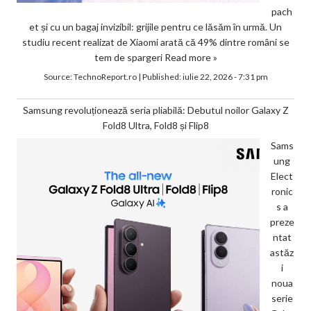
pach
et și cu un bagaj invizibil: grijile pentru ce lăsăm în urmă. Un
studiu recent realizat de Xiaomi arată că 49% dintre români se
tem de spargeri
Read more »
Source:
TechnoReport.ro
|
Published:
iulie 22, 2026 - 7:31 pm
Samsung revoluționează seria pliabilă: Debutul noilor Galaxy Z
Fold8 Ultra, Fold8 și Flip8
Sams
ung
Elect
ronic
s a
preze
ntat
astăz
i
noua
serie