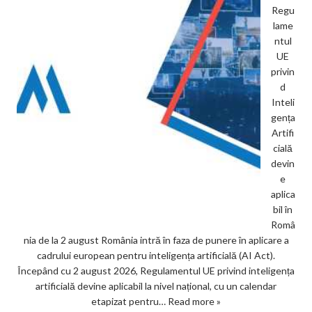
Regu
lame
ntul
UE
privin
d
Inteli
gența
Artifi
cială
devin
e
aplica
bil în
Româ
nia de la 2 august România intră în faza de punere în aplicare a
cadrului european pentru inteligența artificială (AI Act).
Începând cu 2 august 2026, Regulamentul UE privind inteligența
artificială devine aplicabil la nivel național, cu un calendar
etapizat pentru…
Read more »