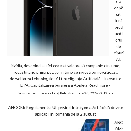
e a
depă
șit,
luni,
prod
ucăt
orul
de
cipuri
AI,
Nvidia, devenind astfel cea mai valoroasă companie din lume,
recâștigând prima poziție, în timp ce investitorii evaluează
dezvoltarea tehnologiilor AI (Inteligența Artificială), transmite
DPA. Capitalizarea bursieră a Apple a
Read more »
Source:
TechnoReport.ro
|
Published:
iulie 30, 2026 - 2:13 pm
ANCOM: Regulamentul UE privind Inteligența Artificială devine
aplicabil în România de la 2 august
ANC
OM: