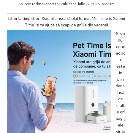
Source:
TechnoReport.ro
|
Published:
iulie 27, 2026 - 6:27 am
Liber la timp liber: Xiaomi lansează platforma „Me Time is Xiaomi
Time” și te ajută să scapi de grijile din vacanță
Sezo
nul
conc
ediilo
r
este
în
plin
dans,
însă
de
mult
e ori
bagaj
ele
vin la