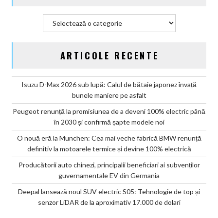
Categorii
ARTICOLE RECENTE
Isuzu D-Max 2026 sub lupă: Calul de bătaie japonez învață
bunele maniere pe asfalt
Peugeot renunță la promisiunea de a deveni 100% electric până
în 2030 și confirmă șapte modele noi
O nouă eră la Munchen: Cea mai veche fabrică BMW renunță
definitiv la motoarele termice și devine 100% electrică
Producătorii auto chinezi, principalii beneficiari ai subvenților
guvernamentale EV din Germania
Deepal lansează noul SUV electric S05: Tehnologie de top și
senzor LiDAR de la aproximativ 17.000 de dolari