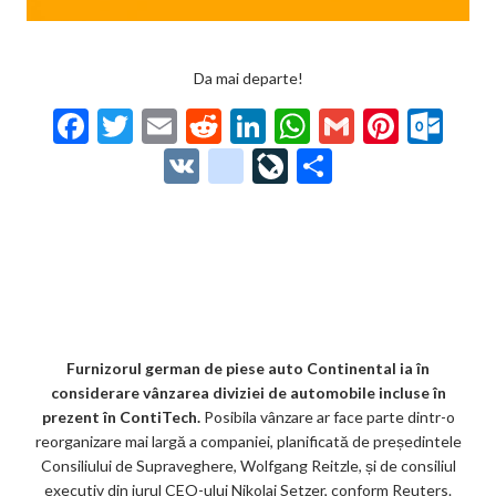
Da mai departe!
F
T
E
R
Li
W
G
Pi
O
ac
w
m
e
n
h
m
nt
ut
V
g
Li
P
e
itt
ai
d
ke
at
ai
er
lo
K
o
ve
ar
b
er
l
di
dI
s
l
es
o
o
Jo
ta
o
t
n
A
t
k.
gl
ur
je
o
p
co
e_
n
az
k
p
m
b
al
ă
o
Furnizorul german de piese auto Continental ia în
considerare vânzarea diviziei de automobile incluse în
o
prezent în ContiTech.
Posibila vânzare ar face parte dintr-o
k
reorganizare mai largă a companiei, planificată de președintele
Consiliului de Supraveghere, Wolfgang Reitzle, și de consiliul
m
executiv din jurul CEO-ului Nikolai Setzer, conform Reuters.