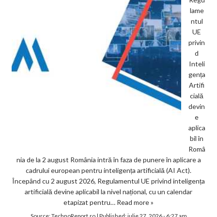
lame
ntul
UE
privin
d
Inteli
gența
Artifi
cială
devin
e
aplica
bil în
Româ
nia de la 2 august România intră în faza de punere în aplicare a
cadrului european pentru inteligența artificială (AI Act).
Începând cu 2 august 2026, Regulamentul UE privind inteligența
artificială devine aplicabil la nivel național, cu un calendar
etapizat pentru…
Read more »
Source:
TechnoReport.ro
|
Published:
iulie 27, 2026 - 6:27 am