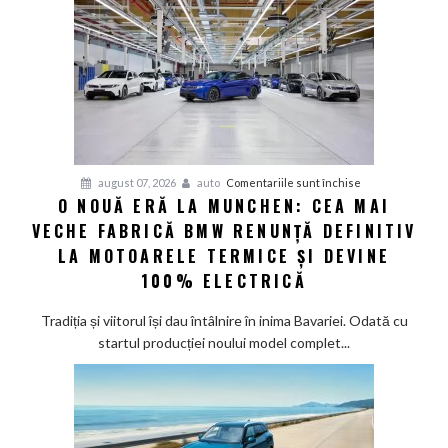
100%
electric
până
în
2030
și
confirmă
șapte
pentru
august 07, 2026
auto
Comentariile sunt închise
modele
O NOUĂ ERĂ LA MUNCHEN: CEA MAI
O
noi
VECHE FABRICĂ BMW RENUNȚĂ DEFINITIV
nouă
eră
LA MOTOARELE TERMICE ȘI DEVINE
la
100% ELECTRICĂ
Munchen:
Cea
Tradiția și viitorul își dau întâlnire în inima Bavariei. Odată cu
mai
startul producției noului model complet...
veche
fabrică
BMW
renunță
definitiv