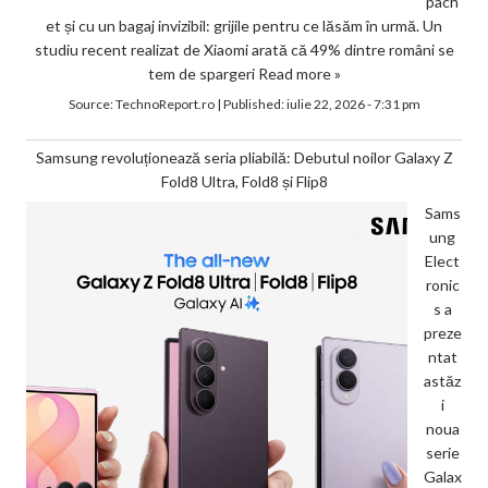
pach
et și cu un bagaj invizibil: grijile pentru ce lăsăm în urmă. Un
studiu recent realizat de Xiaomi arată că 49% dintre români se
tem de spargeri
Read more »
Source:
TechnoReport.ro
|
Published:
iulie 22, 2026 - 7:31 pm
Samsung revoluționează seria pliabilă: Debutul noilor Galaxy Z
Fold8 Ultra, Fold8 și Flip8
Sams
ung
Elect
ronic
s a
preze
ntat
astăz
i
noua
serie
Galax