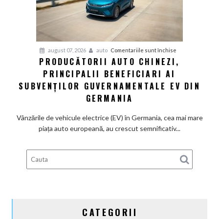
la
motoarele
termice
și
pentru
august 07, 2026
auto
Comentariile sunt închise
devine
PRODUCĂTORII AUTO CHINEZI,
Producătorii
100%
PRINCIPALII BENEFICIARI AI
auto
electrică
chinezi,
SUBVENȚILOR GUVERNAMENTALE EV DIN
principalii
GERMANIA
beneficiari
ai
Vânzările de vehicule electrice (EV) în Germania, cea mai mare
subvenților
piața auto europeană, au crescut semnificativ...
guvernamentale
EV
din
Germania
CATEGORII