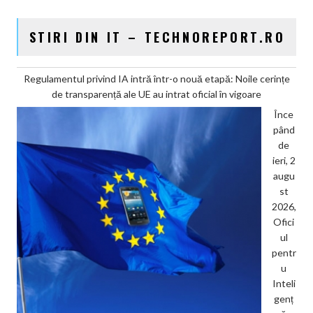
STIRI DIN IT – TECHNOREPORT.RO
Regulamentul privind IA intră într-o nouă etapă: Noile cerințe
de transparență ale UE au intrat oficial în vigoare
Înce
pând
de
ieri, 2
augu
st
2026,
Ofici
ul
pentr
u
Inteli
genț