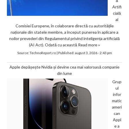
ă
Artifi
cială
al
Comisiei Europene, în colaborare directă cu autoritățile
naționale din statele membre, a început punerea în aplicare a
noilor prevederi din Regulamentul privind inteligența artificială
(AI Act). Odată cu această
Read more »
Source:
TechnoReport.ro
|
Published:
august 3, 2026 - 2:43 pm
Apple depășește Nvidia și devine cea mai valoroasă companie
din lume
Grup
ul
infor
matic
ameri
can
Appl
e a