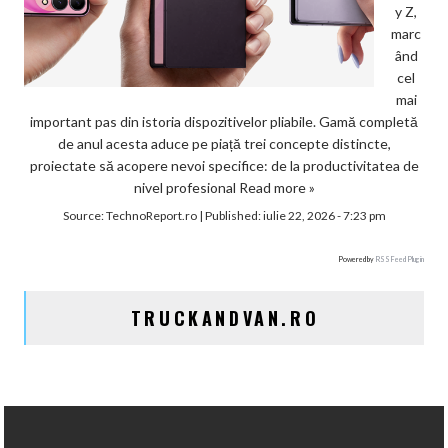
y Z,
marc
ând
cel
mai
important pas din istoria dispozitivelor pliabile. Gamă completă
de anul acesta aduce pe piață trei concepte distincte,
proiectate să acopere nevoi specifice: de la productivitatea de
nivel profesional
Read more »
Source:
TechnoReport.ro
|
Published:
iulie 22, 2026 - 7:23 pm
Powered by
RSS Feed Plugin
TRUCKANDVAN.RO