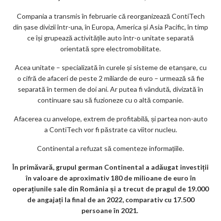
ar
Compania a transmis în februarie că reorganizează ContiTech
ks
din șase divizii într-una, în Europa, America și Asia Pacific, în timp
ce își grupează activitățile auto într-o unitate separată
orientată spre electromobilitate.
Acea unitate – specializată în curele și sisteme de etanșare, cu
o cifră de afaceri de peste 2 miliarde de euro – urmează să fie
separată în termen de doi ani. Ar putea fi vândută, divizată în
continuare sau să fuzioneze cu o altă companie.
Afacerea cu anvelope, extrem de profitabilă, și partea non-auto
a ContiTech vor fi păstrate ca viitor nucleu.
Continental a refuzat să comenteze informațiile.
În primăvară, grupul german Continental a adăugat investiții
în valoare de aproximativ 180 de milioane de euro în
operațiunile sale din România și a trecut de pragul de 19.000
de angajați la final de an 2022, comparativ cu 17.500
persoane în 2021.