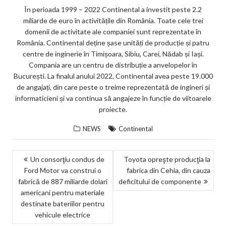
În perioada 1999 – 2022 Continental a investit peste 2.2
miliarde de euro în activitățile din România. Toate cele trei
domenii de activitate ale companiei sunt reprezentate în
România. Continental deține șase unități de producție și patru
centre de inginerie în Timișoara, Sibiu, Carei, Nădab și Iași.
Compania are un centru de distribuție a anvelopelor în
București. La finalul anului 2022, Continental avea peste 19.000
de angajați, din care peste o treime reprezentată de ingineri și
informaticieni și va continua să angajeze în funcție de viitoarele
proiecte.
NEWS
Continental
NAVIGARE
Un consorţiu condus de
Toyota opreşte producţia la
Ford Motor va construi o
fabrica din Cehia, din cauza
ÎN
fabrică de 887 miliarde dolari
deficitului de componente
ARTICOLE
americani pentru materiale
destinate bateriilor pentru
vehicule electrice