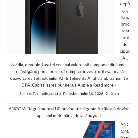
depă
șit,
luni,
prod
ucăt
orul
de
cipuri
AI,
Nvidia, devenind astfel cea mai valoroasă companie din lume,
recâștigând prima poziție, în timp ce investitorii evaluează
dezvoltarea tehnologiilor AI (Inteligența Artificială), transmite
DPA. Capitalizarea bursieră a Apple a
Read more »
Source:
TechnoReport.ro
|
Published:
iulie 30, 2026 - 2:13 pm
ANCOM: Regulamentul UE privind Inteligența Artificială devine
aplicabil în România de la 2 august
ANC
OM:
Regu