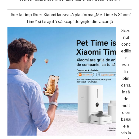
Liber la timp liber: Xiaomi lansează platforma „Me Time is Xiaomi
Time” și te ajută să scapi de grijile din vacanță
Sezo
nul
conc
ediilo
r
este
în
plin
dans,
însă
de
mult
e ori
bagaj
ele
vin la