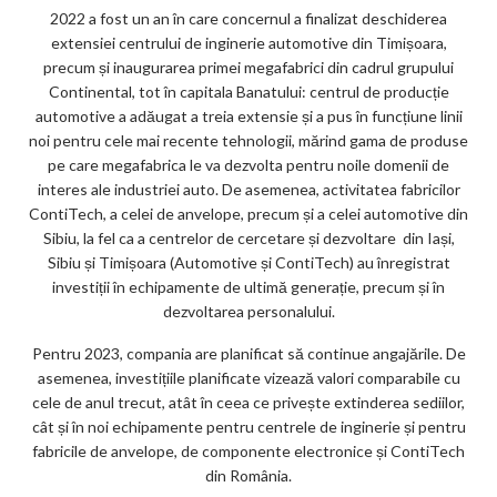
2022 a fost un an în care concernul a finalizat deschiderea
extensiei centrului de inginerie automotive din Timișoara,
precum și inaugurarea primei megafabrici din cadrul grupului
Continental, tot în capitala Banatului: centrul de producție
automotive a adăugat a treia extensie și a pus în funcțiune linii
noi pentru cele mai recente tehnologii, mărind gama de produse
pe care megafabrica le va dezvolta pentru noile domenii de
interes ale industriei auto. De asemenea, activitatea fabricilor
ContiTech, a celei de anvelope, precum și a celei automotive din
Sibiu, la fel ca a centrelor de cercetare și dezvoltare din Iași,
Sibiu și Timișoara (Automotive și ContiTech) au înregistrat
investiții în echipamente de ultimă generație, precum și în
dezvoltarea personalului.
Pentru 2023, compania are planificat să continue angajările. De
asemenea, investițiile planificate vizează valori comparabile cu
cele de anul trecut, atât în ceea ce privește extinderea sediilor,
cât și în noi echipamente pentru centrele de inginerie și pentru
fabricile de anvelope, de componente electronice și ContiTech
din România.