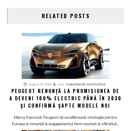
RELATED POSTS
pentru
august 07, 2026
auto
Comentariile sunt închise
PEUGEOT RENUNȚĂ LA PROMISIUNEA DE
Peugeot
A DEVENI 100% ELECTRIC PÂNĂ ÎN 2030
renunță
la
ȘI CONFIRMĂ ȘAPTE MODELE NOI
promisiunea
de
Marca franceză Peugeot își recalibrează strategia pentru
a
Europa și renunță la angajamentul ferm asumat la sfârșitul...
deveni