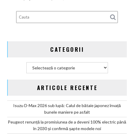
guvernamentale
EV
din
Germania
CATEGORII
Categorii
ARTICOLE RECENTE
Isuzu D-Max 2026 sub lupă: Calul de bătaie japonez învață
bunele maniere pe asfalt
Peugeot renunță la promisiunea de a deveni 100% electric până
în 2030 și confirmă șapte modele noi