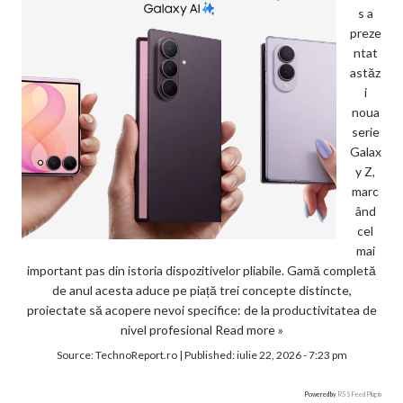
s a
preze
ntat
astăz
i
noua
serie
Galax
y Z,
marc
ând
cel
mai
important pas din istoria dispozitivelor pliabile. Gamă completă
de anul acesta aduce pe piață trei concepte distincte,
proiectate să acopere nevoi specifice: de la productivitatea de
nivel profesional
Read more »
Source:
TechnoReport.ro
|
Published:
iulie 22, 2026 - 7:23 pm
Powered by
RSS Feed Plugin