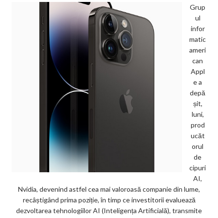
Grup
ul
infor
matic
ameri
can
Appl
e a
depă
șit,
luni,
prod
ucăt
orul
de
cipuri
AI,
Nvidia, devenind astfel cea mai valoroasă companie din lume,
recâștigând prima poziție, în timp ce investitorii evaluează
dezvoltarea tehnologiilor AI (Inteligența Artificială), transmite