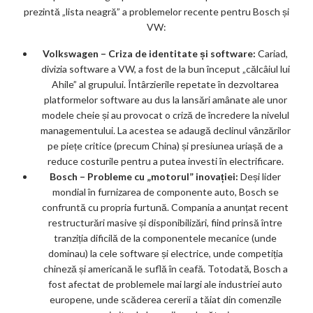
prezintă „lista neagră” a problemelor recente pentru Bosch și
VW:
Volkswagen – Criza de identitate și software:
Cariad,
divizia software a VW, a fost de la bun început „călcâiul lui
Ahile” al grupului. Întârzierile repetate în dezvoltarea
platformelor software au dus la lansări amânate ale unor
modele cheie și au provocat o criză de încredere la nivelul
managementului. La acestea se adaugă declinul vânzărilor
pe piețe critice (precum China) și presiunea uriașă de a
reduce costurile pentru a putea investi în electrificare.
Bosch – Probleme cu „motorul” inovației:
Deși lider
mondial în furnizarea de componente auto, Bosch se
confruntă cu propria furtună. Compania a anunțat recent
restructurări masive și disponibilizări, fiind prinsă între
tranziția dificilă de la componentele mecanice (unde
dominau) la cele software și electrice, unde competiția
chineză și americană le suflă în ceafă. Totodată, Bosch a
fost afectat de problemele mai largi ale industriei auto
europene, unde scăderea cererii a tăiat din comenzile