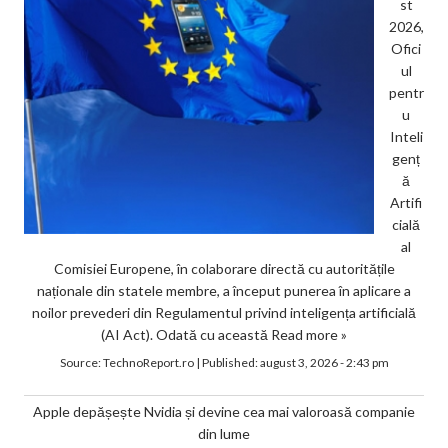
st
2026,
Ofici
ul
pentr
u
Inteli
genț
ă
Artifi
cială
al
Comisiei Europene, în colaborare directă cu autoritățile
naționale din statele membre, a început punerea în aplicare a
noilor prevederi din Regulamentul privind inteligența artificială
(AI Act). Odată cu această
Read more »
Source:
TechnoReport.ro
|
Published:
august 3, 2026 - 2:43 pm
Apple depășește Nvidia și devine cea mai valoroasă companie
din lume