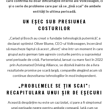
care confirmă nu doar dificultățile interne ale Volkswagen, ci
m
și o serie de probleme care par să se „țină scai” de ambele
ar
entități în ultima perioadă.
ks
UN EȘEC SUB PRESIUNEA
COSTURILOR
„Cariad și Bosch au creat o fundație tehnologică puternică”, a
declarat optimist Oliver Blume, CEO-ul Volkswagen, încercând
să mascheze faptul că acest „divorț” vine într-un moment în care
grupul auto german taie agresiv costurile pentru a supraviețui
unei perioade de criză. Parteneriatul, lansat cu mare fast în 2022
prin Automated Driving Alliance, se dizolvă înainte de a livra
rezultatele promise pe scară largă, companiile alegând acum să
continue dezvoltarea tehnologiilor în mod independent.
„PROBLEMELE SE ȚIN SCAI”:
RECAPITULARA UNUI ȘIR DE EȘECURI
Această despărțire nu este un caz izolat, ci pare a fi simptomul
unei perioade negre pentru ambele companii. Iată cum se