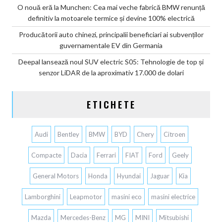
O nouă eră la Munchen: Cea mai veche fabrică BMW renunță
definitiv la motoarele termice și devine 100% electrică
Producătorii auto chinezi, principalii beneficiari ai subvenților
guvernamentale EV din Germania
Deepal lansează noul SUV electric S05: Tehnologie de top și
senzor LiDAR de la aproximativ 17.000 de dolari
ETICHETE
Audi
Bentley
BMW
BYD
Chery
Citroen
Compacte
Dacia
Ferrari
FIAT
Ford
Geely
General Motors
Honda
Hyundai
Jaguar
Kia
Lamborghini
Leapmotor
masini eco
masini electrice
Mazda
Mercedes-Benz
MG
MINI
Mitsubishi