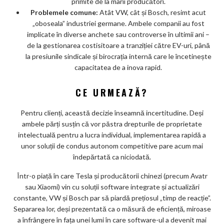
primite de la marii producători.
Problemele comune:
Atât VW, cât și Bosch, resimt acut
„oboseala” industriei germane. Ambele companii au fost
implicate în diverse anchete sau controverse în ultimii ani –
de la gestionarea costisitoare a tranziției către EV-uri, până
la presiunile sindicale și birocrația internă care le încetinește
capacitatea de a inova rapid.
CE URMEAZĂ?
Pentru clienți, această decizie înseamnă incertitudine. Deși
ambele părți susțin că vor păstra drepturile de proprietate
intelectuală pentru a lucra individual, implementarea rapidă a
unor soluții de condus autonom competitive pare acum mai
îndepărtată ca niciodată.
Într-o piață în care Tesla și producătorii chinezi (precum Avatr
sau Xiaomi) vin cu soluții software integrate și actualizări
constante, VW și Bosch par să piardă prețiosul „timp de reacție”.
Separarea lor, deși prezentată ca o măsură de eficiență, miroase
a înfrângere în fața unei lumi în care software-ul a devenit mai