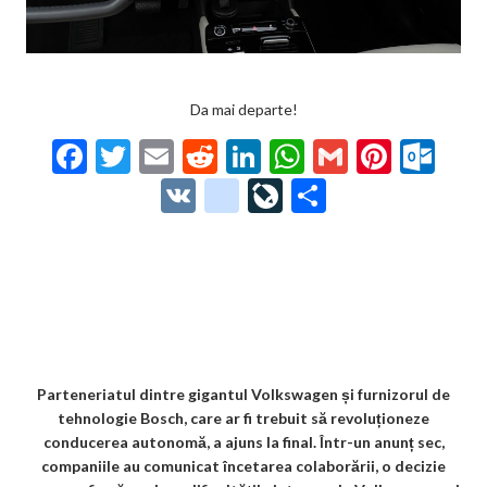
Da mai departe!
F
T
E
R
Li
W
G
Pi
O
ac
w
m
e
n
h
m
nt
ut
V
g
Li
P
e
itt
ai
d
ke
at
ai
er
lo
K
o
ve
ar
b
er
l
di
dI
s
l
es
o
o
Jo
ta
o
t
n
A
t
k.
gl
ur
je
o
p
co
e_
n
az
k
p
m
b
al
ă
o
Parteneriatul dintre gigantul Volkswagen și furnizorul de
tehnologie Bosch, care ar fi trebuit să revoluționeze
o
conducerea autonomă, a ajuns la final. Într-un anunț sec,
k
companiile au comunicat încetarea colaborării, o decizie