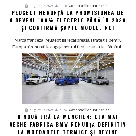
pentru
august 07, 2026
auto
Comentariile sunt închise
PEUGEOT RENUNȚĂ LA PROMISIUNEA DE
Peugeot
A DEVENI 100% ELECTRIC PÂNĂ ÎN 2030
renunță
la
ȘI CONFIRMĂ ȘAPTE MODELE NOI
promisiunea
de
Marca franceză Peugeot își recalibrează strategia pentru
a
Europa și renunță la angajamentul ferm asumat la sfârșitul...
deveni
100%
electric
până
în
2030
și
confirmă
șapte
pentru
august 07, 2026
auto
Comentariile sunt închise
modele
O NOUĂ ERĂ LA MUNCHEN: CEA MAI
O
noi
VECHE FABRICĂ BMW RENUNȚĂ DEFINITIV
nouă
eră
LA MOTOARELE TERMICE ȘI DEVINE