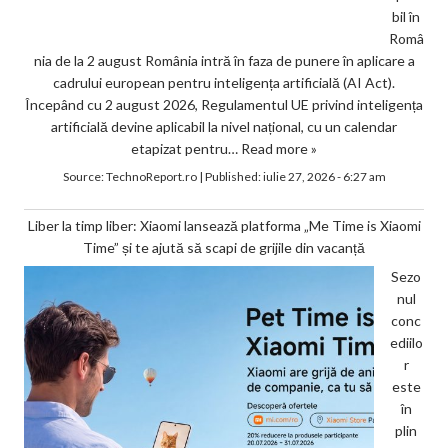
bil în
Româ
nia de la 2 august România intră în faza de punere în aplicare a
cadrului european pentru inteligența artificială (AI Act).
Începând cu 2 august 2026, Regulamentul UE privind inteligența
artificială devine aplicabil la nivel național, cu un calendar
etapizat pentru…
Read more »
Source:
TechnoReport.ro
|
Published:
iulie 27, 2026 - 6:27 am
Liber la timp liber: Xiaomi lansează platforma „Me Time is Xiaomi
Time” și te ajută să scapi de grijile din vacanță
Sezo
nul
conc
ediilo
r
este
în
plin