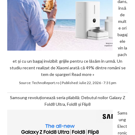
dans,
însă
de
mult
e ori
bagaj
ele
vin la
pach
et și cu un bagaj invizibil: grijile pentru ce lăsăm în urmă. Un
studiu recent realizat de Xiaomi arată că 49% dintre români se
tem de spargeri
Read more »
Source:
TechnoReport.ro
|
Published:
iulie 22, 2026 - 7:31 pm
Samsung revoluționează seria pliabilă: Debutul noilor Galaxy Z
Fold8 Ultra, Fold8 și Flip8
Sams
ung
Elect
ronic