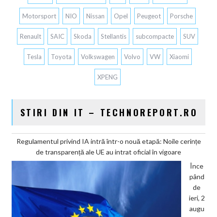
Motorsport
NIO
Nissan
Opel
Peugeot
Porsche
Renault
SAIC
Skoda
Stellantis
subcompacte
SUV
Tesla
Toyota
Volkswagen
Volvo
VW
Xiaomi
XPENG
STIRI DIN IT – TECHNOREPORT.RO
Regulamentul privind IA intră într-o nouă etapă: Noile cerințe
de transparență ale UE au intrat oficial în vigoare
Înce
pând
de
ieri, 2
augu