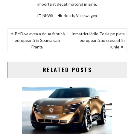
important decât motorul în sine.
,
NEWS
Bosch
Volkswagen
NAVIGARE
BYD va avea a doua fabrică
Înmatriculările Tesla pe piața
europeană în Spania sau
europeană au crescut în
ÎN
Franța
iunie
ARTICOLE
RELATED POSTS