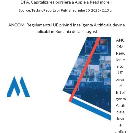
DPA. Capitalizarea bursieră a Apple a
Read more »
Source:
TechnoReport.ro
|
Published:
iulie 30, 2026 - 2:13 pm
ANCOM: Regulamentul UE privind Inteligența Artificială devine
aplicabil în România de la 2 august
ANC
OM:
Regu
lame
ntul
UE
privin
d
Inteli
gența
Artifi
cială
devin
e
aplica