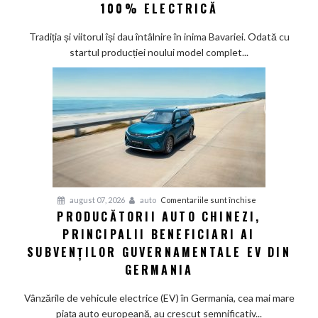
la
100% ELECTRICĂ
Munchen:
Cea
Tradiția și viitorul își dau întâlnire în inima Bavariei. Odată cu
mai
startul producției noului model complet...
veche
fabrică
BMW
renunță
definitiv
la
motoarele
termice
și
pentru
august 07, 2026
auto
Comentariile sunt închise
devine
PRODUCĂTORII AUTO CHINEZI,
Producătorii
100%
PRINCIPALII BENEFICIARI AI
auto
electrică
chinezi,
SUBVENȚILOR GUVERNAMENTALE EV DIN
principalii
GERMANIA
beneficiari
ai
Vânzările de vehicule electrice (EV) în Germania, cea mai mare
subvenților
piața auto europeană, au crescut semnificativ...