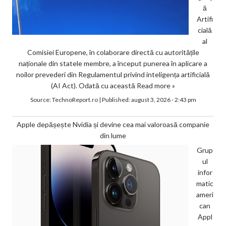
ă
Artifi
cială
al
Comisiei Europene, în colaborare directă cu autoritățile
naționale din statele membre, a început punerea în aplicare a
noilor prevederi din Regulamentul privind inteligența artificială
(AI Act). Odată cu această
Read more »
Source:
TechnoReport.ro
|
Published:
august 3, 2026 - 2:43 pm
Apple depășește Nvidia și devine cea mai valoroasă companie
din lume
Grup
ul
infor
matic
ameri
can
Appl