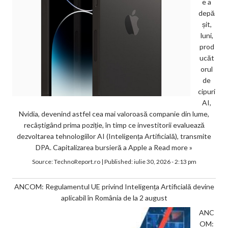
e a
depă
șit,
luni,
prod
ucăt
orul
de
cipuri
AI,
Nvidia, devenind astfel cea mai valoroasă companie din lume,
recâștigând prima poziție, în timp ce investitorii evaluează
dezvoltarea tehnologiilor AI (Inteligența Artificială), transmite
DPA. Capitalizarea bursieră a Apple a
Read more »
Source:
TechnoReport.ro
|
Published:
iulie 30, 2026 - 2:13 pm
ANCOM: Regulamentul UE privind Inteligența Artificială devine
aplicabil în România de la 2 august
ANC
OM: