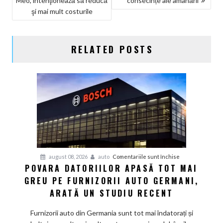
Meo, intenţionează să reducă
consecințe ale amânării
ÎN
şi mai mult costurile
ARTICOLE
RELATED POSTS
pentru
august 08, 2026
auto
Comentariile sunt închise
POVARA DATORIILOR APASĂ TOT MAI
Povara
GREU PE FURNIZORII AUTO GERMANI,
datoriilor
apasă
ARATĂ UN STUDIU RECENT
tot
mai
Furnizorii auto din Germania sunt tot mai îndatorați și
greu