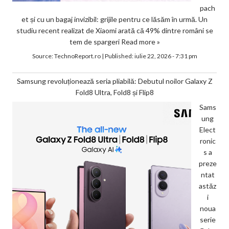
pach
et și cu un bagaj invizibil: grijile pentru ce lăsăm în urmă. Un
studiu recent realizat de Xiaomi arată că 49% dintre români se
tem de spargeri
Read more »
Source:
TechnoReport.ro
|
Published:
iulie 22, 2026 - 7:31 pm
Samsung revoluționează seria pliabilă: Debutul noilor Galaxy Z
Fold8 Ultra, Fold8 și Flip8
Sams
ung
Elect
ronic
s a
preze
ntat
astăz
i
noua
serie