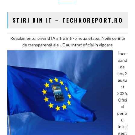
STIRI DIN IT – TECHNOREPORT.RO
Regulamentul privind IA intră într-o nouă etapă: Noile cerințe
de transparență ale UE au intrat oficial în vigoare
Înce
pând
de
ieri, 2
augu
st
2026,
Ofici
ul
pentr
u
Inteli
genț