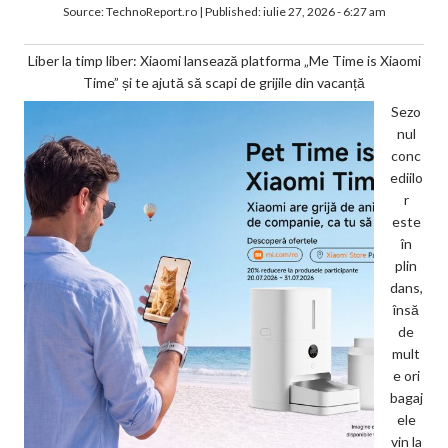
Source:
TechnoReport.ro
|
Published:
iulie 27, 2026 - 6:27 am
Liber la timp liber: Xiaomi lansează platforma „Me Time is Xiaomi
Time” și te ajută să scapi de grijile din vacanță
Sezo
nul
conc
ediilo
r
este
în
plin
dans,
însă
de
mult
e ori
bagaj
ele
vin la