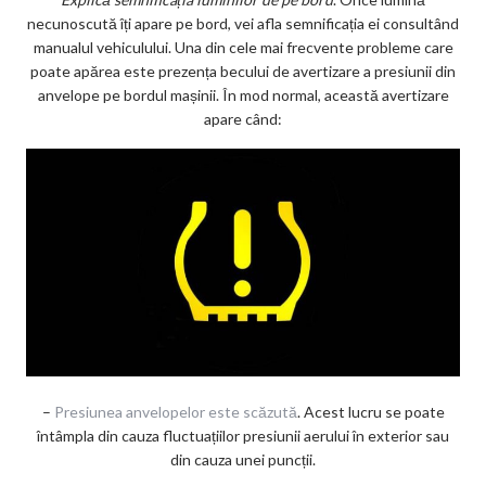
necunoscută îți apare pe bord, vei afla semnificația ei consultând
manualul vehiculului. Una din cele mai frecvente probleme care
poate apărea este prezența becului de avertizare a presiunii din
anvelope pe bordul mașinii. În mod normal, această avertizare
apare când:
–
Presiunea anvelopelor este scăzută
. Acest lucru se poate
întâmpla din cauza fluctuațiilor presiunii aerului în exterior sau
din cauza unei puncții.