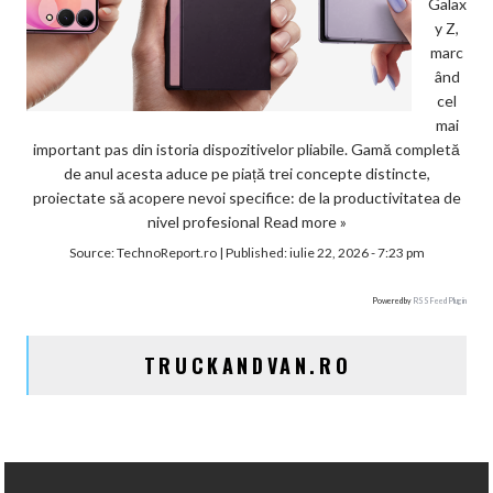
Galax
y Z,
marc
ând
cel
mai
important pas din istoria dispozitivelor pliabile. Gamă completă
de anul acesta aduce pe piață trei concepte distincte,
proiectate să acopere nevoi specifice: de la productivitatea de
nivel profesional
Read more »
Source:
TechnoReport.ro
|
Published:
iulie 22, 2026 - 7:23 pm
Powered by
RSS Feed Plugin
TRUCKANDVAN.RO