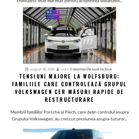
cheltuiesc mult mai mult pentru acoperirea dobânzilor...
pe
furnizorii
auto
germani,
arată
un
studiu
recent
pentru
august 08, 2026
auto
Comentariile sunt închise
TENSIUNI MAJORE LA WOLFSBURG:
Tensiuni
FAMILIILE CARE CONTROLEAZĂ GRUPUL
majore
la
VOLKSWAGEN CER MĂSURI RAPIDE DE
Wolfsburg:
RESTRUCTURARE
Familiile
care
Membrii familiilor Porsche și Piëch, care dețin controlul asupra
controlează
Grupului Volkswagen, au crescut presiunea asupra tuturor...
Grupul
Volkswagen
cer