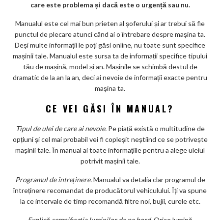
care este problema și dacă este o urgență sau nu.
ks
Manualul este cel mai bun prieten al șoferului și ar trebui să fie
punctul de plecare atunci când ai o întrebare despre mașina ta.
Deși multe informații le poți găsi online, nu toate sunt specifice
mașinii tale. Manualul este sursa ta de informații specifice tipului
tău de mașină, model și an. Mașinile se schimbă destul de
dramatic de la an la an, deci ai nevoie de informații exacte pentru
mașina ta.
CE VEI GĂSI ÎN MANUAL?
Tipul de ulei de care ai nevoie.
Pe piață există o multitudine de
opțiuni și cel mai probabil vei fi copleșit neștiind ce se potrivește
mașinii tale. În manual ai toate informațiile pentru a alege uleiul
potrivit mașinii tale.
Programul de întreținere.
Manualul va detalia clar programul de
întreținere recomandat de producătorul vehiculului. Îți va spune
la ce intervale de timp recomandă filtre noi, bujii, curele etc.
Explică semnificația luminilor de pe bord
. Orice lumină