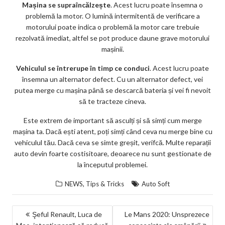
Mașina se supraîncălzește
. Acest lucru poate însemna o
problemă la motor. O lumină intermitentă de verificare a
motorului poate indica o problemă la motor care trebuie
rezolvată imediat, altfel se pot produce daune grave motorului
mașinii.
Vehiculul se întrerupe în timp ce conduci
. Acest lucru poate
însemna un alternator defect. Cu un alternator defect, vei
putea merge cu mașina până se descarcă bateria și vei fi nevoit
să te tracteze cineva.
Este extrem de important să asculți și să simți cum merge
mașina ta. Dacă ești atent, poți simți când ceva nu merge bine cu
vehiculul tău. Dacă ceva se simte greșit, verifcă. Multe reparații
auto devin foarte costisitoare, deoarece nu sunt gestionate de
la începutul problemei.
,
NEWS
Tips & Tricks
Auto Soft
NAVIGARE
Şeful Renault, Luca de
Le Mans 2020: Unsprezece