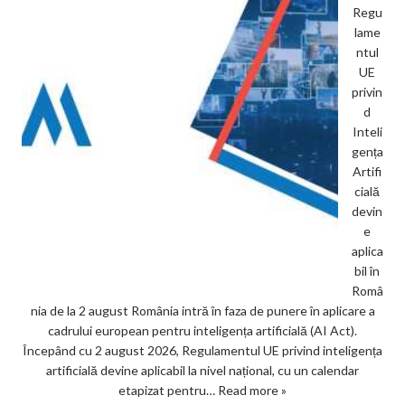
Regu
lame
ntul
UE
privin
d
Inteli
gența
Artifi
cială
devin
e
aplica
bil în
Româ
nia de la 2 august România intră în faza de punere în aplicare a
cadrului european pentru inteligența artificială (AI Act).
Începând cu 2 august 2026, Regulamentul UE privind inteligența
artificială devine aplicabil la nivel național, cu un calendar
etapizat pentru…
Read more »