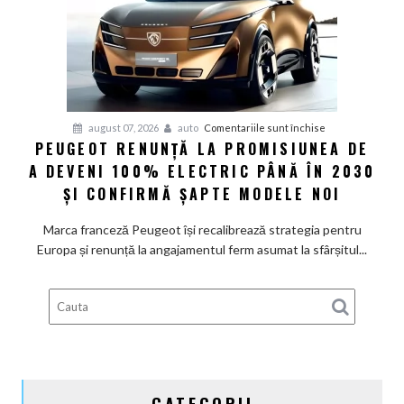
măsuri
rapide
de
restructurare
pentru
august 07, 2026
auto
Comentariile sunt închise
PEUGEOT RENUNȚĂ LA PROMISIUNEA DE
Peugeot
A DEVENI 100% ELECTRIC PÂNĂ ÎN 2030
renunță
la
ȘI CONFIRMĂ ȘAPTE MODELE NOI
promisiunea
de
Marca franceză Peugeot își recalibrează strategia pentru
a
Europa și renunță la angajamentul ferm asumat la sfârșitul...
deveni
100%
electric
până
în
2030
și