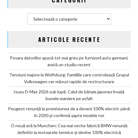
CATEGORII
confirmă
șapte
modele
Categorii
noi
ARTICOLE RECENTE
Povara datoriilor apasă tot mai greu pe furnizorii auto germani,
arată un studiu recent
Tensiuni majore la Wolfsburg: Familiile care controlează Grupul
Volkswagen cer măsuri rapide de restructurare
Isuzu D-Max 2026 sub lupă: Calul de bătaie japonez învață
bunele maniere pe asfalt
Peugeot renunță la promisiunea de a deveni 100% electric până
în 2030 și confirmă șapte modele noi
O nouă eră la Munchen: Cea mai veche fabrică BMW renunță
definitiv la motoarele termice și devine 100% electrică