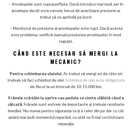
– Anvelopele sunt supraumflate. Dacă introduci mai mult aer în
anvelope decât este nevoie, becul de avertizare presiune ar
trebui să se aprindă pe bord.
– Monitorul de presiune al anvelopelor este rupt. Dacă acesta
este problema, verifică manual presiunea anvelopelor în mod
regulat.
CÂND ESTE NECESAR SĂ MERGI LA
MECANIC?
Pentru schimbarea uleiului
. Ar trebui să mergi ori de câte ori
trebuie să faci schimbul de ulei.
Schimbul de ulei este obligatoriu
de făcut la un interval de 10-15.000 km.
Frânele scârțâie la oprire sau pedala se simte slăbită când e
călcată
. Frânele sunt extrem de importante și trebuie rezolvate
imediat. Nu numai pentru siguranța ta și a celor din jur dar cu cât
amâni mai mult momentul reparării, cu atât va fi mai costisitoare
reparația.