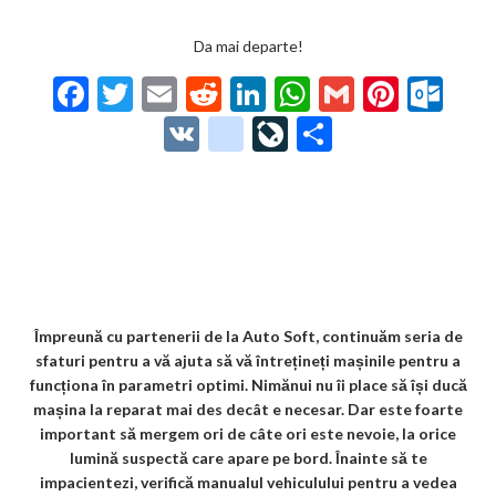
Da mai departe!
F
T
E
R
Li
W
G
Pi
O
ac
w
m
e
n
h
m
nt
ut
V
g
Li
P
e
itt
ai
d
ke
at
ai
er
lo
K
o
ve
ar
b
er
l
di
dI
s
l
es
o
o
Jo
ta
o
t
n
A
t
k.
gl
ur
je
o
p
co
e_
n
az
k
p
m
b
al
ă
o
Împreună cu partenerii de la Auto Soft, continuăm seria de
sfaturi pentru a vă ajuta să vă întrețineți mașinile pentru a
o
funcționa în parametri optimi. Nimănui nu îi place să își ducă
k
mașina la reparat mai des decât e necesar. Dar este foarte
important să mergem ori de câte ori este nevoie, la orice
m
lumină suspectă care apare pe bord. Înainte să te
ar
impacientezi, verifică manualul vehiculului pentru a vedea