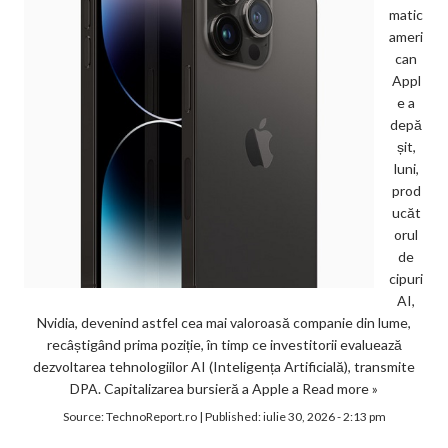
matic
ameri
can
Appl
e a
depă
șit,
luni,
prod
ucăt
orul
de
cipuri
AI,
Nvidia, devenind astfel cea mai valoroasă companie din lume,
recâștigând prima poziție, în timp ce investitorii evaluează
dezvoltarea tehnologiilor AI (Inteligența Artificială), transmite
DPA. Capitalizarea bursieră a Apple a
Read more »
Source:
TechnoReport.ro
|
Published:
iulie 30, 2026 - 2:13 pm