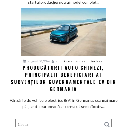
mai
startul producției noului model complet...
veche
fabrică
BMW
renunță
definitiv
la
motoarele
termice
și
pentru
august 07, 2026
auto
Comentariile sunt închise
devine
PRODUCĂTORII AUTO CHINEZI,
Producătorii
100%
PRINCIPALII BENEFICIARI AI
auto
electrică
chinezi,
SUBVENȚILOR GUVERNAMENTALE EV DIN
principalii
GERMANIA
beneficiari
ai
Vânzările de vehicule electrice (EV) în Germania, cea mai mare
subvenților
piața auto europeană, au crescut semnificativ...
guvernamentale
EV
din