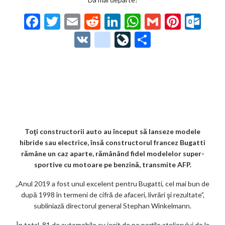
F
T
E
R
Li
W
G
Pi
O
ac
w
m
e
n
h
m
nt
ut
V
g
Li
P
e
itt
ai
d
ke
at
ai
er
lo
K
o
ve
ar
b
er
l
di
dI
s
l
es
o
o
Jo
ta
o
t
n
A
t
k.
gl
ur
je
o
p
co
e_
n
az
k
p
m
b
al
ă
o
Toţi constructorii auto au început să lanseze modele
hibride sau electrice, însă constructorul francez Bugatti
o
rămâne un caz aparte, rămânând fidel modelelor super-
k
sportive cu motoare pe benzină, transmite AFP.
m
„Anul 2019 a fost unul excelent pentru Bugatti, cel mai bun de
după 1998 în termeni de cifră de afaceri, livrări şi rezultate”,
ar
subliniază directorul general Stephan Winkelmann.
ks
În total, 81 de automobile au ieşit de pe porţile atelierului de la