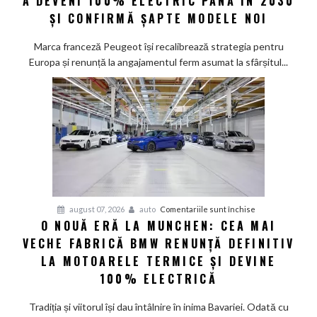
A DEVENI 100% ELECTRIC PÂNĂ ÎN 2030
la
ȘI CONFIRMĂ ȘAPTE MODELE NOI
promisiunea
de
Marca franceză Peugeot își recalibrează strategia pentru
a
Europa și renunță la angajamentul ferm asumat la sfârșitul...
deveni
100%
electric
până
în
2030
și
confirmă
șapte
pentru
august 07, 2026
auto
Comentariile sunt închise
modele
O NOUĂ ERĂ LA MUNCHEN: CEA MAI
O
noi
VECHE FABRICĂ BMW RENUNȚĂ DEFINITIV
nouă
eră
LA MOTOARELE TERMICE ȘI DEVINE
la
100% ELECTRICĂ
Munchen:
Cea
Tradiția și viitorul își dau întâlnire în inima Bavariei. Odată cu