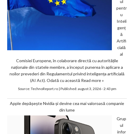
ul
pentr
u
Inteli
genț
ă
Artifi
cială
al
Comisiei Europene, în colaborare directă cu autoritățile
naționale din statele membre, a început punerea în aplicare a
noilor prevederi din Regulamentul privind inteligența artificială
(AI Act). Odată cu această
Read more »
Source:
TechnoReport.ro
|
Published:
august 3, 2026 - 2:43 pm
Apple depășește Nvidia și devine cea mai valoroasă companie
din lume
Grup
ul
infor