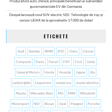
Producătorii auto chinezi, principalii beneficiari ai subvenților
guvernamentale EV din Germania
Deepal lansează noul SUV electric S05: Tehnologie de top și
senzor LiDAR de la aproximativ 17.000 de dolari
ETICHETE
Audi
Bentley
BMW
BYD
Chery
Citroen
Compacte
Dacia
Ferrari
FIAT
Ford
Geely
General Motors
Honda
Hyundai
Jaguar
Kia
Lamborghini
Leapmotor
masini eco
masini electrice
Mazda
Mercedes-Benz
MG
MINI
Mitsubishi
Motorsport
NIO
Nissan
Opel
Peugeot
Porsche