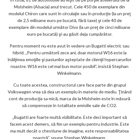
Molsheim (Alsacia) anul trecut. Cele 450 de exemplare din
modelul Chiron care sunt în circulaţie sau în producţie (la un preţ
de 2,5 milioane euro pe bucată, fără taxe) şi cele 40 de
exemplare din modelul următor Divo (la un preţ de cinci milioane
euro pe bucată) şi-au găsit deja cumpărător.
Pentru moment nu este avut în vedere un Bugatti electric sau
hibrid. „Pentru următorii zece ani, doar motorul W16 este la
înălţimea emoţiile şi pasiunilor aşteptate de clienţii hypercarurilor
noastre. W16 este cel mai bun motor posibil”, insistă Stephan
Winkelmann.
Cu toate acestea, constructorul care face parte din grupul
Volkswagen vrea să dea un exemplu în materie de mediu. Ţinând
cont de producţia sa mică, marca de la Molsheim este în măsură
să compenseze în totalitate emisiile sale de CO2.
„Bugatti are foarte multă vizibilitate. Este deci important să
facem acest demers, să fim un exemplu pentru industrie. Este
ma mult decât o chestiune de imagine, este responsabilitatea
noastră”, spune Stephan Winkelmann.