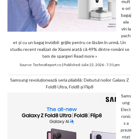
mult
e ori
bagaj
ele
vin la
pach
et și cu un bagaj invizibil: grijile pentru ce lăsăm în urmă. Un
studiu recent realizat de Xiaomi arată că 49% dintre români se
tem de spargeri
Read more »
Source:
TechnoReport.ro
|
Published:
iulie 22, 2026 - 7:31 pm
Samsung revoluționează seria pliabilă: Debutul noilor Galaxy Z
Fold8 Ultra, Fold8 și Flip8
Sams
ung
Elect
ronic
s a
preze
ntat