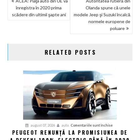
NAVIGARE
ACEA: Piaţa auto din UE va
Autoritatea rutieră din
înregistra în 2020 prima
Olanda spune că unele
ÎN
scădere din ultimii şapte ani
modele Jeep şi Suzuki încalcă
ARTICOLE
normele europene de
poluare
RELATED POSTS
pentru
august 07, 2026
auto
Comentariile sunt închise
PEUGEOT RENUNȚĂ LA PROMISIUNEA DE
Peugeot
renunță