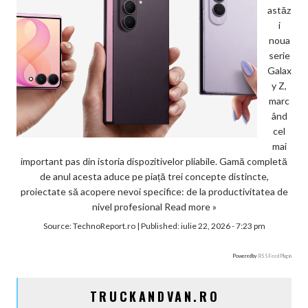
astăz
i
noua
serie
Galax
y Z,
marc
ând
cel
mai
important pas din istoria dispozitivelor pliabile. Gamă completă
de anul acesta aduce pe piață trei concepte distincte,
proiectate să acopere nevoi specifice: de la productivitatea de
nivel profesional
Read more »
Source:
TechnoReport.ro
|
Published:
iulie 22, 2026 - 7:23 pm
Powered by
RSS Feed Plugin
TRUCKANDVAN.RO