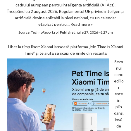
cadrului european pentru inteligența artificială (AI Act).
Începând cu 2 august 2026, Regulamentul UE privind inteligența
artificială devine aplicabil la nivel național, cu un calendar
etapizat pentru…
Read more »
Source:
TechnoReport.ro
|
Published:
iulie 27, 2026 - 6:27 am
Liber la timp liber: Xiaomi lansează platforma „Me Time is Xiaomi
Time” și te ajută să scapi de grijile din vacanță
Sezo
nul
conc
ediilo
r
este
în
plin
dans,
însă
de