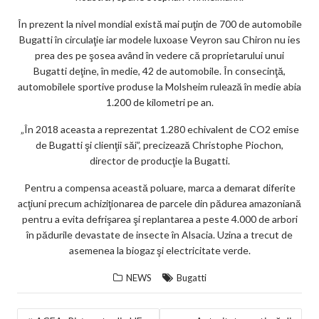
În prezent la nivel mondial există mai puţin de 700 de automobile
Bugatti în circulaţie iar modele luxoase Veyron sau Chiron nu ies
prea des pe şosea având în vedere că proprietarului unui
Bugatti deţine, în medie, 42 de automobile. În consecinţă,
automobilele sportive produse la Molsheim rulează în medie abia
1.200 de kilometri pe an.
„În 2018 aceasta a reprezentat 1.280 echivalent de CO2 emise
de Bugatti şi clienţii săi”, precizează Christophe Piochon,
director de producţie la Bugatti.
Pentru a compensa această poluare, marca a demarat diferite
acţiuni precum achiziţionarea de parcele din pădurea amazoniană
pentru a evita defrişarea şi replantarea a peste 4.000 de arbori
în pădurile devastate de insecte în Alsacia. Uzina a trecut de
asemenea la biogaz şi electricitate verde.
NEWS
Bugatti