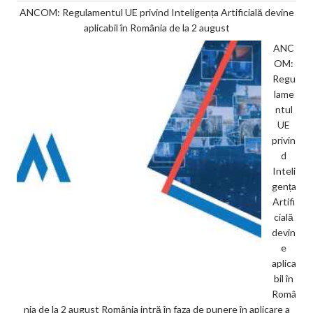
ANCOM: Regulamentul UE privind Inteligența Artificială devine
aplicabil în România de la 2 august
ANC
OM:
Regu
lame
ntul
UE
privin
d
Inteli
gența
Artifi
cială
devin
e
aplica
bil în
Româ
nia de la 2 august România intră în faza de punere în aplicare a