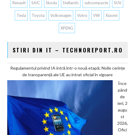
Renault
SAIC
Skoda
Stellantis
subcompacte
SUV
Tesla
Toyota
Volkswagen
Volvo
VW
Xiaomi
XPENG
STIRI DIN IT – TECHNOREPORT.RO
Regulamentul privind IA intră într-o nouă etapă: Noile cerințe
de transparență ale UE au intrat oficial în vigoare
Înce
pând
de
ieri, 2
augu
st
2026,
Ofici