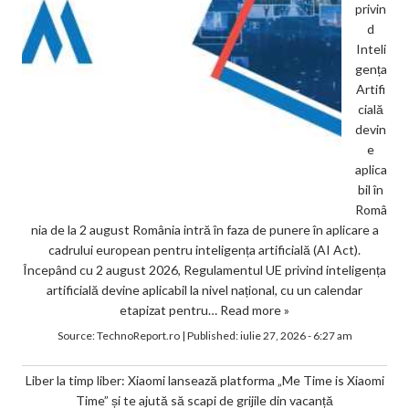
privin
d
Inteli
gența
Artifi
cială
devin
e
aplica
bil în
Româ
nia de la 2 august România intră în faza de punere în aplicare a
cadrului european pentru inteligența artificială (AI Act).
Începând cu 2 august 2026, Regulamentul UE privind inteligența
artificială devine aplicabil la nivel național, cu un calendar
etapizat pentru…
Read more »
Source:
TechnoReport.ro
|
Published:
iulie 27, 2026 - 6:27 am
Liber la timp liber: Xiaomi lansează platforma „Me Time is Xiaomi
Time” și te ajută să scapi de grijile din vacanță