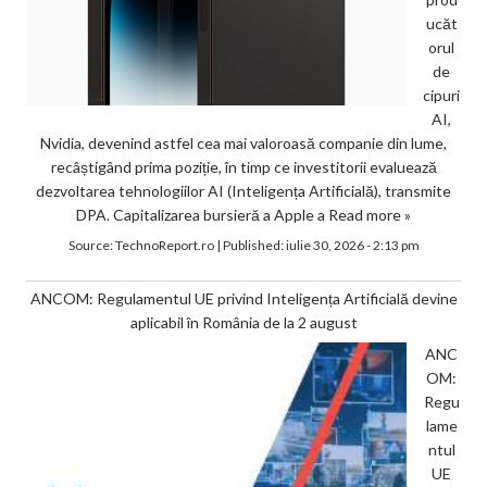
ucăt
orul
de
cipuri
AI,
Nvidia, devenind astfel cea mai valoroasă companie din lume,
recâștigând prima poziție, în timp ce investitorii evaluează
dezvoltarea tehnologiilor AI (Inteligența Artificială), transmite
DPA. Capitalizarea bursieră a Apple a
Read more »
Source:
TechnoReport.ro
|
Published:
iulie 30, 2026 - 2:13 pm
ANCOM: Regulamentul UE privind Inteligența Artificială devine
aplicabil în România de la 2 august
ANC
OM:
Regu
lame
ntul
UE