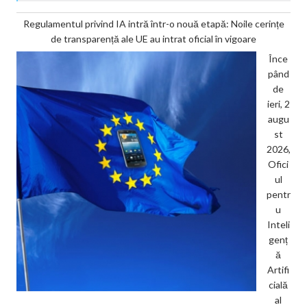
Regulamentul privind IA intră într-o nouă etapă: Noile cerințe
de transparență ale UE au intrat oficial în vigoare
Înce
pând
de
ieri, 2
augu
st
2026,
Ofici
ul
pentr
u
Inteli
genț
ă
Artifi
cială
al