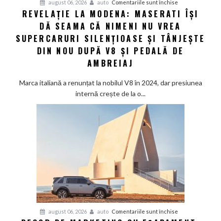
pentru
august 06, 2026
auto
Comentariile sunt închise
REVELAȚIE LA MODENA: MASERATI ÎȘI
Revelație
DĂ SEAMA CĂ NIMENI NU VREA
la
Modena:
SUPERCARURI SILENȚIOASE ȘI TÂNJEȘTE
Maserati
DIN NOU DUPĂ V8 ȘI PEDALĂ DE
își
AMBREIAJ
dă
seama
Marca italiană a renunțat la nobilul V8 în 2024, dar presiunea
că
internă crește de la o...
nimeni
nu
vrea
supercaruri
silențioase
și
tânjește
din
nou
după
V8
pentru
august 06, 2026
auto
Comentariile sunt închise
și