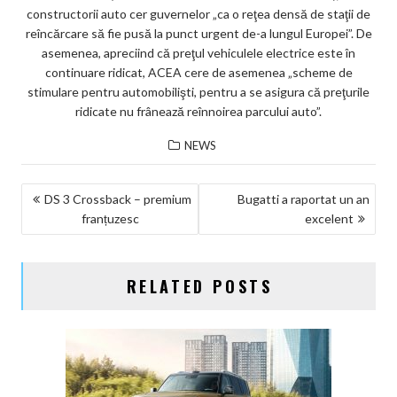
constructorii auto cer guvernelor „ca o reţea densă de staţii de
reîncărcare să fie pusă la punct urgent de-a lungul Europei”. De
asemenea, apreciind că preţul vehiculele electrice este în
continuare ridicat, ACEA cere de asemenea „scheme de
stimulare pentru automobilişti, pentru a se asigura că preţurile
ridicate nu frânează reînnoirea parcului auto”.
NEWS
NAVIGARE
DS 3 Crossback – premium
Bugatti a raportat un an
franțuzesc
excelent
ÎN
ARTICOLE
RELATED POSTS