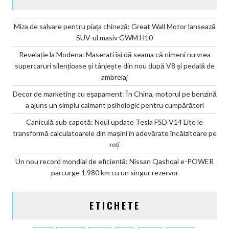
Miza de salvare pentru piața chineză: Great Wall Motor lansează
SUV-ul masiv GWM H10
Revelație la Modena: Maserati își dă seama că nimeni nu vrea
supercaruri silențioase și tânjește din nou după V8 și pedală de
ambreiaj
Decor de marketing cu eșapament: În China, motorul pe benzină
a ajuns un simplu calmant psihologic pentru cumpărători
Caniculă sub capotă: Noul update Tesla FSD V14 Lite le
transformă calculatoarele din mașini în adevărate încălzitoare pe
roți
Un nou record mondial de eficiență: Nissan Qashqai e-POWER
parcurge 1.980 km cu un singur rezervor
ETICHETE