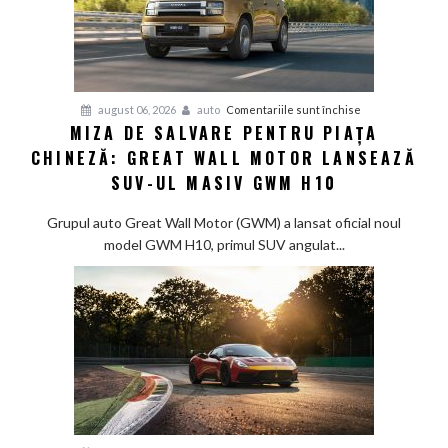
pentru
august 06, 2026
auto
Comentariile sunt închise
MIZA DE SALVARE PENTRU PIAȚA
Miza
CHINEZĂ: GREAT WALL MOTOR LANSEAZĂ
de
salvare
SUV-UL MASIV GWM H10
pentru
piața
Grupul auto Great Wall Motor (GWM) a lansat oficial noul
chineză:
model GWM H10, primul SUV angulat...
Great
Wall
Motor
lansează
SUV-
ul
masiv
GWM
H10