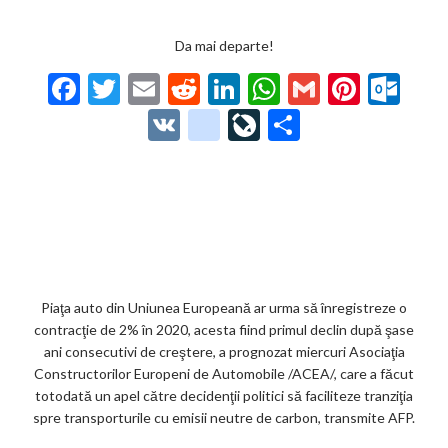
Da mai departe!
F
T
E
R
Li
W
G
Pi
O
ac
w
m
e
n
h
m
nt
ut
V
g
Li
P
e
itt
ai
d
ke
at
ai
er
lo
K
o
ve
ar
b
er
l
di
dI
s
l
es
o
o
Jo
ta
o
t
n
A
t
k.
gl
ur
je
o
p
co
e_
n
az
k
p
m
b
al
ă
o
Piaţa auto din Uniunea Europeană ar urma să înregistreze o
contracţie de 2% în 2020, acesta fiind primul declin după şase
o
ani consecutivi de creştere, a prognozat miercuri Asociaţia
k
Constructorilor Europeni de Automobile /ACEA/, care a făcut
totodată un apel către decidenţii politici să faciliteze tranziţia
m
spre transporturile cu emisii neutre de carbon, transmite AFP.
ar