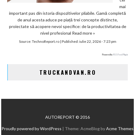
mai
important pas din istoria dispozitivelor pliabile. Gamă completă
de anul acesta aduce pe piață trei concepte distincte,
proiectate să acopere nevoi specifice: de la productivitatea de
nivel profesional
Read more »
Source:
TechnoReport.ro
|
Published:
iulie 22, 2026 - 7:23 pm
Powered by
RSS Feed Plugin
TRUCKANDVAN.RO
AUTOREPORT © 2016
Proudly powered by WordPress
|
Theme: AcmeBlog by
Acme Themes