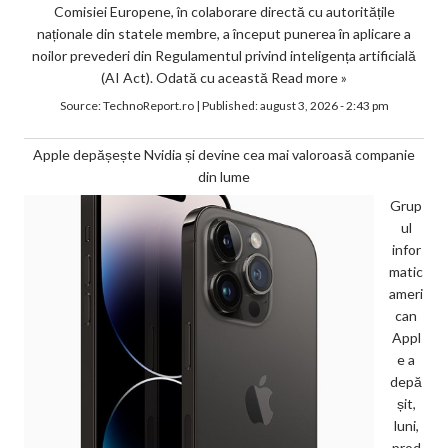
Comisiei Europene, în colaborare directă cu autoritățile
naționale din statele membre, a început punerea în aplicare a
noilor prevederi din Regulamentul privind inteligența artificială
(AI Act). Odată cu această
Read more »
Source:
TechnoReport.ro
|
Published:
august 3, 2026 - 2:43 pm
Apple depășește Nvidia și devine cea mai valoroasă companie
din lume
Grup
ul
infor
matic
ameri
can
Appl
e a
depă
șit,
luni,
prod