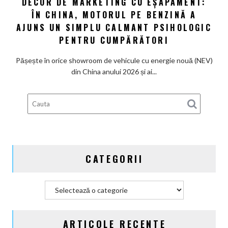
DECOR DE MARKETING CU EȘAPAMENT:
Decor
pedală
ÎN CHINA, MOTORUL PE BENZINĂ A
de
de
marketing
AJUNS UN SIMPLU CALMANT PSIHOLOGIC
ambreiaj
cu
PENTRU CUMPĂRĂTORI
eșapament:
În
Pășește în orice showroom de vehicule cu energie nouă (NEV)
China,
din China anului 2026 și ai...
motorul
pe
benzină
a
ajuns
un
simplu
CATEGORII
calmant
psihologic
pentru
Categorii
cumpărători
ARTICOLE RECENTE