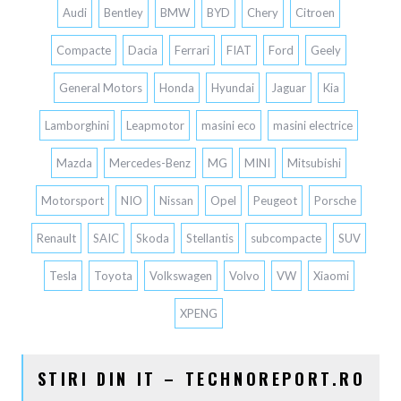
Audi
Bentley
BMW
BYD
Chery
Citroen
Compacte
Dacia
Ferrari
FIAT
Ford
Geely
General Motors
Honda
Hyundai
Jaguar
Kia
Lamborghini
Leapmotor
masini eco
masini electrice
Mazda
Mercedes-Benz
MG
MINI
Mitsubishi
Motorsport
NIO
Nissan
Opel
Peugeot
Porsche
Renault
SAIC
Skoda
Stellantis
subcompacte
SUV
Tesla
Toyota
Volkswagen
Volvo
VW
Xiaomi
XPENG
STIRI DIN IT – TECHNOREPORT.RO