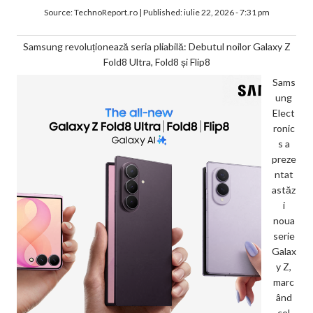
Source:
TechnoReport.ro
|
Published:
iulie 22, 2026 - 7:31 pm
Samsung revoluționează seria pliabilă: Debutul noilor Galaxy Z
Fold8 Ultra, Fold8 și Flip8
Sams
ung
Elect
ronic
s a
preze
ntat
astăz
i
noua
serie
Galax
y Z,
marc
ând
cel