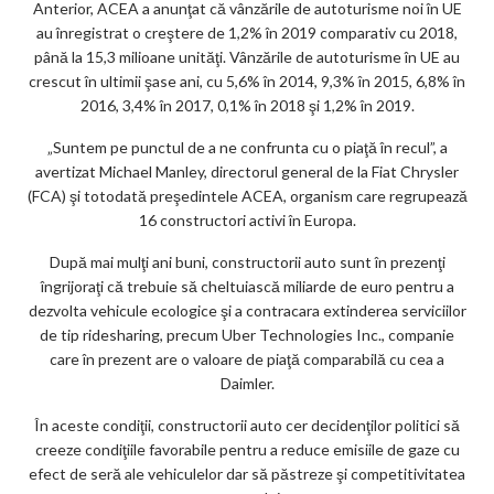
Anterior, ACEA a anunţat că vânzările de autoturisme noi în UE
ks
au înregistrat o creştere de 1,2% în 2019 comparativ cu 2018,
până la 15,3 milioane unităţi. Vânzările de autoturisme în UE au
crescut în ultimii şase ani, cu 5,6% în 2014, 9,3% în 2015, 6,8% în
2016, 3,4% în 2017, 0,1% în 2018 şi 1,2% în 2019.
„Suntem pe punctul de a ne confrunta cu o piaţă în recul”, a
avertizat Michael Manley, directorul general de la Fiat Chrysler
(FCA) şi totodată preşedintele ACEA, organism care regrupează
16 constructori activi în Europa.
După mai mulţi ani buni, constructorii auto sunt în prezenţi
îngrijoraţi că trebuie să cheltuiască miliarde de euro pentru a
dezvolta vehicule ecologice şi a contracara extinderea serviciilor
de tip ridesharing, precum Uber Technologies Inc., companie
care în prezent are o valoare de piaţă comparabilă cu cea a
Daimler.
În aceste condiţii, constructorii auto cer decidenţilor politici să
creeze condiţiile favorabile pentru a reduce emisiile de gaze cu
efect de seră ale vehiculelor dar să păstreze şi competitivitatea