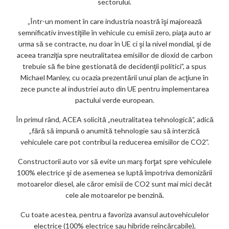
sectorului.
„Într-un moment în care industria noastră îşi majorează
semnificativ investiţiile în vehicule cu emisii zero, piaţa auto ar
urma să se contracte, nu doar în UE ci şi la nivel mondial, şi de
aceea tranziţia spre neutralitatea emisiilor de dioxid de carbon
trebuie să fie bine gestionată de decidenţii politici”, a spus
Michael Manley, cu ocazia prezentării unui plan de acţiune în
zece puncte al industriei auto din UE pentru implementarea
pactului verde european.
În primul rând, ACEA solicită „neutralitatea tehnologică”, adică
„fără să impună o anumită tehnologie sau să interzică
vehiculele care pot contribui la reducerea emisiilor de CO2”.
Constructorii auto vor să evite un marş forţat spre vehiculele
100% electrice şi de asemenea se luptă împotriva demonizării
motoarelor diesel, ale căror emisii de CO2 sunt mai mici decât
cele ale motoarelor pe benzină.
Cu toate acestea, pentru a favoriza avansul autovehiculelor
electrice (100% electrice sau hibride reîncărcabile),