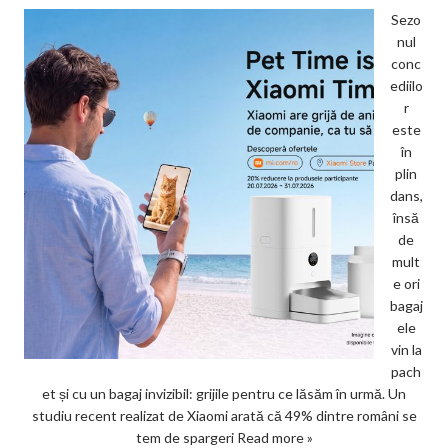
Sezo
nul
conc
ediilo
r
este
în
plin
dans,
însă
de
mult
e ori
bagaj
ele
vin la
pach
et și cu un bagaj invizibil: grijile pentru ce lăsăm în urmă. Un
studiu recent realizat de Xiaomi arată că 49% dintre români se
tem de spargeri
Read more »