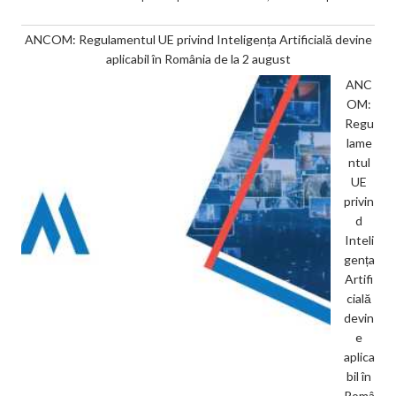
ANCOM: Regulamentul UE privind Inteligența Artificială devine
aplicabil în România de la 2 august
ANC
OM:
Regu
lame
ntul
UE
privin
d
Inteli
gența
Artifi
cială
devin
e
aplica
bil în
Româ