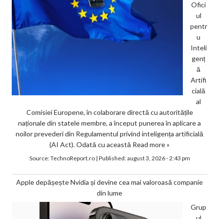
Ofici
ul
pentr
u
Inteli
genț
ă
Artifi
cială
al
Comisiei Europene, în colaborare directă cu autoritățile
naționale din statele membre, a început punerea în aplicare a
noilor prevederi din Regulamentul privind inteligența artificială
(AI Act). Odată cu această
Read more »
Source:
TechnoReport.ro
|
Published:
august 3, 2026 - 2:43 pm
Apple depășește Nvidia și devine cea mai valoroasă companie
din lume
Grup
ul