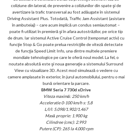
coliziune din lateral, de prevenire a coliziunilor din spate şi de
avertizare la trafic transversal au fost adăugate în sistemul
Driving Assistant Plus. Totodată, Traffic Jam Assistant (asistare
în ambuteiaj) – care acum implică un condus semiautomat –
poate fi utilizat în premieră şi în afara autostrăzilor, pe orice tip
de drum. Iar sistemul Active Cruise Control (tempomat activ) cu
funcţie Stop & Go poate prelua restricţiile de viteză detectate
de funcţia Speed Limit Info, una dintre multele premiere
mondiale tehnologice pe care le oferă noul model. La fel, o
noutate absolută este şi noua generaţie a sistemului Surround
View cu vizualizare 3D. Acest mod simulează o vedere cu
camere amplasate în exterior, în jurul automobilului, pentru o mai
bună orientare la parcare.
BMW Seria 7 730d xDrive
Viteza maximă: 250 km/h
Acceleratie 0-100 km/h s: 5,8
L/l/î: 5.098/1.902/1.467
Masă proprie: 1.900 kg
Cilindree (cmc): 2.993
Putere (CP): 265 la 4.000 rpm