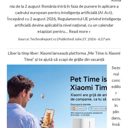
nia de la 2 august România intră în faza de punere în aplicare a
cadrului european pentru inteligența artificială (AI Act).
Începând cu 2 august 2026, Regulamentul UE privind inteligența
artificială devine aplicabil la nivel național, cu un calendar
etapizat pentru…
Read more »
Source:
TechnoReport.ro
|
Published:
iulie 27, 2026 - 6:27 am
Liber la timp liber: Xiaomi lansează platforma „Me Time is Xiaomi
Time” și te ajută să scapi de grijile din vacanță
Sezo
nul
conc
ediilo
r
este
în
plin
dans,
însă