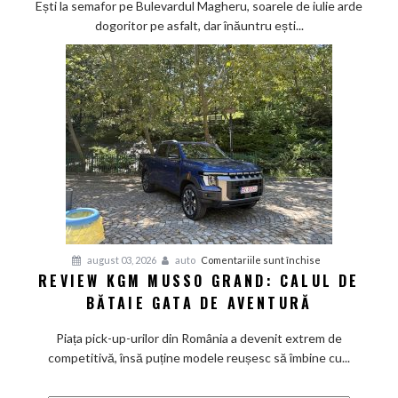
Ești la semafor pe Bulevardul Magheru, soarele de iulie arde
–
dogoritor pe asfalt, dar înăuntru ești...
vacanța
mică
cu
aer
de
Mediterana
pentru
august 03, 2026
auto
Comentariile sunt închise
REVIEW KGM MUSSO GRAND: CALUL DE
Review
BĂTAIE GATA DE AVENTURĂ
KGM
Musso
Piața pick-up-urilor din România a devenit extrem de
Grand:
competitivă, însă puține modele reușesc să îmbine cu...
Calul
de
bătaie