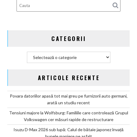
gata
de
aventură
CATEGORII
Categorii
ARTICOLE RECENTE
Povara datoriilor apasă tot mai greu pe furnizorii auto germani,
arată un studiu recent
Tensiuni majore la Wolfsburg: Familiile care controlează Grupul
Volkswagen cer măsuri rapide de restructurare
Isuzu D-Max 2026 sub lupă: Calul de bătaie japonez învață
bunele maniere pe asfalt