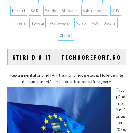
Renault
SAIC
Skoda
Stellantis
subcompacte
SUV
Tesla
Toyota
Volkswagen
Volvo
VW
Xiaomi
XPENG
STIRI DIN IT – TECHNOREPORT.RO
Regulamentul privind IA intră într-o nouă etapă: Noile cerințe
de transparență ale UE au intrat oficial în vigoare
Înce
pând
de
ieri, 2
augu
st
2026,