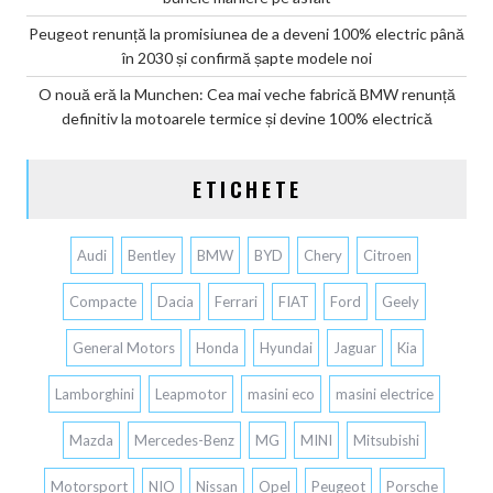
Peugeot renunță la promisiunea de a deveni 100% electric până
în 2030 și confirmă șapte modele noi
O nouă eră la Munchen: Cea mai veche fabrică BMW renunță
definitiv la motoarele termice și devine 100% electrică
ETICHETE
Audi
Bentley
BMW
BYD
Chery
Citroen
Compacte
Dacia
Ferrari
FIAT
Ford
Geely
General Motors
Honda
Hyundai
Jaguar
Kia
Lamborghini
Leapmotor
masini eco
masini electrice
Mazda
Mercedes-Benz
MG
MINI
Mitsubishi
Motorsport
NIO
Nissan
Opel
Peugeot
Porsche