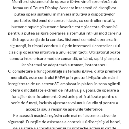
Monitorul sistemului de operare iDrive vine în premieră sub
forma unui Touch Display. Aceasta înseamnă că clienţii vor
putea opera sistemul în maniera intuitivă a dispozitivelor
portabile. Sistemul de control clasic, cu controller rotativ,
butoane rapide şi butoane favorite este şi acesta disponibil
pentru a putea asigura operarea sistemului într-un mod care nu
distrage atenţia de la condus. Sistemul combină operarea în
siguranţă, în timpul condusului, prin intermediul controller-ului
clasic şi operarea intuitivă a unui ecran tactil. Utilizatorul poate
comuta între oricare mod de comandă, oricând, rapid şi simplu,
iar sistemul se adaptează automat, instantaneu.
O completare a funcţionalităţii sistemului iDrive, o altă premieră
mondială, este controlul BMW prin gesturi. Mişcări ale mâinii
înregistrate de un senzor 3D amplasat în plafon, în zona oglinzii,
oferă o modalitate extrem de intuitivă şi uşoară de operare a
funcţiilor de infotainment. Gesturile pot fi utilizate pentru o
serie de funcţii, inclusiv ajustarea volumului audio şi pentru a
accepta sau a respinge apelurile telefonice.
Pe această mașină regăsim cele mai noi sisteme active de
siguranță. Funcţiile de asistarea a controlului direcţiei şi al benzii,
de asistare a schimbării benzii cu protecţie activă în caz de