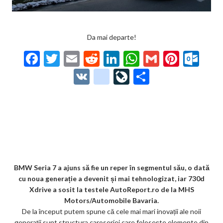
Da mai departe!
F
T
E
R
Li
W
G
Pi
O
ac
w
m
e
n
h
m
nt
ut
V
g
Li
P
e
itt
ai
d
ke
at
ai
er
lo
K
o
ve
ar
b
er
l
di
dI
s
l
es
o
o
Jo
ta
o
t
n
A
t
k.
gl
ur
je
o
p
co
e_
n
az
k
p
m
b
al
ă
o
BMW Seria 7 a ajuns să fie un reper în segmentul său, o dată
cu noua generație a devenit și mai tehnologizat, iar 730d
o
Xdrive a sosit la testele AutoReport.ro de la MHS
k
Motors/Automobile Bavaria.
De la început putem spune că cele mai mari inovații ale noii
m
generații sunt structura caroseriei care foloseşte elemente din