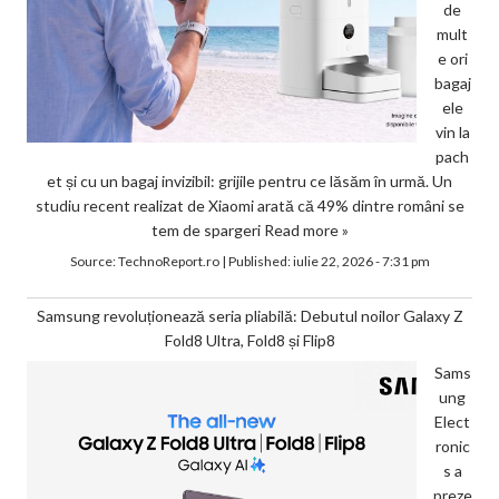
de
mult
e ori
bagaj
ele
vin la
pach
et și cu un bagaj invizibil: grijile pentru ce lăsăm în urmă. Un
studiu recent realizat de Xiaomi arată că 49% dintre români se
tem de spargeri
Read more »
Source:
TechnoReport.ro
|
Published:
iulie 22, 2026 - 7:31 pm
Samsung revoluționează seria pliabilă: Debutul noilor Galaxy Z
Fold8 Ultra, Fold8 și Flip8
Sams
ung
Elect
ronic
s a
preze