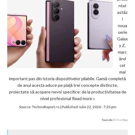
ntat
astăz
i
noua
serie
Galax
y Z,
marc
ând
cel
mai
important pas din istoria dispozitivelor pliabile. Gamă completă
de anul acesta aduce pe piață trei concepte distincte,
proiectate să acopere nevoi specifice: de la productivitatea de
nivel profesional
Read more »
Source:
TechnoReport.ro
|
Published:
iulie 22, 2026 - 7:23 pm
Powered by
RSS Feed Plugin