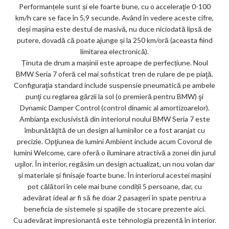
Performanțele sunt și ele foarte bune, cu o acceleraţie 0-100
km/h care se face în 5,9 secunde. Având în vedere aceste cifre,
deși mașina este destul de masivă, nu duce niciodată lipsă de
putere, dovadă că poate ajunge și la 250 km/oră (aceasta fiind
limitarea electronică).
Ținuta de drum a mașinii este aproape de perfecțiune. Noul
BMW Seria 7 oferă cel mai sofisticat tren de rulare de pe piaţă.
Configuraţia standard include suspensie pneumatică pe ambele
punţi cu reglarea gărzii la sol (o premieră pentru BMW) şi
Dynamic Damper Control (control dinamic al amortizoarelor).
Ambianţa exclusivistă din interiorul noului BMW Seria 7 este
îmbunătăţită de un design al luminilor ce a fost aranjat cu
precizie. Opţiunea de lumini Ambient include acum Covorul de
lumini Welcome, care oferă o iluminare atractivă a zonei din jurul
uşilor. În interior, regăsim un design actualizat, un nou volan dar
și materiale și finisaje foarte bune. În interiorul acestei mașini
pot călători în cele mai bune condiții 5 persoane, dar, cu
adevărat ideal ar fi să fie doar 2 pasageri în spate pentru a
beneficia de sistemele și spațiile de stocare prezente aici.
Cu adevărat impresionantă este tehnologia prezentă în interior.