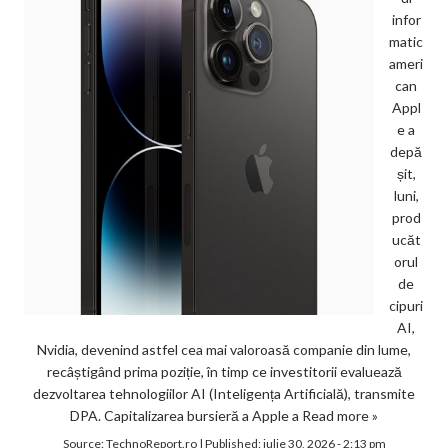
infor
matic
ameri
can
Appl
e a
depă
șit,
luni,
prod
ucăt
orul
de
cipuri
AI,
Nvidia, devenind astfel cea mai valoroasă companie din lume,
recâștigând prima poziție, în timp ce investitorii evaluează
dezvoltarea tehnologiilor AI (Inteligența Artificială), transmite
DPA. Capitalizarea bursieră a Apple a
Read more »
Source:
TechnoReport.ro
|
Published:
iulie 30, 2026 - 2:13 pm