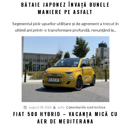
BĂTAIE JAPONEZ ÎNVAȚĂ BUNELE
D-
Max
MANIERE PE ASFALT
2026
sub
Segmentul pick-upurilor utilitare și de agrement a trecut în
lupă:
ultimii ani printr-o transformare profundă, renunțând la...
Calul
de
bătaie
japonez
învață
bunele
maniere
pe
asfalt
pentru
august 04, 2026
auto
Comentariile sunt închise
FIAT 500 HYBRID – VACANȚA MICĂ CU
Fiat
AER DE MEDITERANA
500
Hybrid