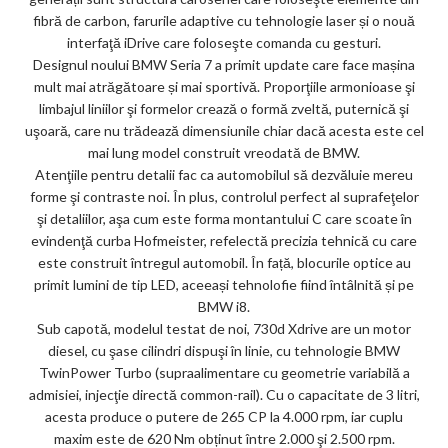
ar
fibră de carbon, farurile adaptive cu tehnologie laser și o nouă
interfaţă iDrive care foloseşte comanda cu gesturi.
ks
Designul noului BMW Seria 7 a primit update care face mașina
mult mai atrăgătoare și mai sportivă. Proporţiile armonioase şi
limbajul liniilor şi formelor crează o formă zveltă, puternică şi
uşoară, care nu trădează dimensiunile chiar dacă acesta este cel
mai lung model construit vreodată de BMW.
Atenţiile pentru detalii fac ca automobilul să dezvăluie mereu
forme şi contraste noi. În plus, controlul perfect al suprafeţelor
şi detaliilor, aşa cum este forma montantului C care scoate în
evindenţă curba Hofmeister, refelectă precizia tehnică cu care
este construit întregul automobil. În față, blocurile optice au
primit lumini de tip LED, aceeași tehnolofie fiind întâlnită și pe
BMW i8.
Sub capotă, modelul testat de noi, 730d Xdrive are un motor
diesel, cu şase cilindri dispuşi în linie, cu tehnologie BMW
TwinPower Turbo (supraalimentare cu geometrie variabilă a
admisiei, injecţie directă common-rail). Cu o capacitate de 3 litri,
acesta produce o putere de 265 CP la 4.000 rpm, iar cuplu
maxim este de 620 Nm obținut între 2.000 şi 2.500 rpm.