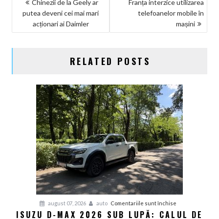
NAVIGARE
Chinezii de la Geely ar
Franța interzice utilizarea
putea deveni cei mai mari
telefoanelor mobile în
ÎN
acționari ai Daimler
mașini
ARTICOLE
RELATED POSTS
pentru
august 07, 2026
auto
Comentariile sunt închise
ISUZU D-MAX 2026 SUB LUPĂ: CALUL DE
Isuzu