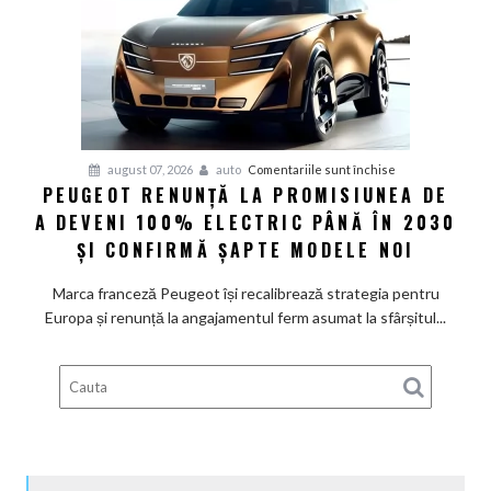
cer
măsuri
rapide
de
restructurare
pentru
august 07, 2026
auto
Comentariile sunt închise
PEUGEOT RENUNȚĂ LA PROMISIUNEA DE
Peugeot
A DEVENI 100% ELECTRIC PÂNĂ ÎN 2030
renunță
la
ȘI CONFIRMĂ ȘAPTE MODELE NOI
promisiunea
de
Marca franceză Peugeot își recalibrează strategia pentru
a
Europa și renunță la angajamentul ferm asumat la sfârșitul...
deveni
100%
electric
până
în
2030
și