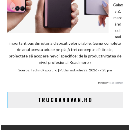
Galax
y Z,
marc
ând
cel
mai
important pas din istoria dispozitivelor pliabile. Gamă completă
de anul acesta aduce pe piață trei concepte distincte,
proiectate să acopere nevoi specifice: de la productivitatea de
nivel profesional
Read more »
Source:
TechnoReport.ro
|
Published:
iulie 22, 2026 - 7:23 pm
Powered by
RSS Feed Plugin
TRUCKANDVAN.RO