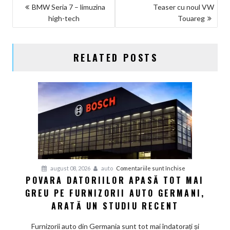
NAVIGARE
BMW Seria 7 – limuzina
Teaser cu noul VW
high-tech
Touareg
ÎN
ARTICOLE
RELATED POSTS
pentru
august 08, 2026
auto
Comentariile sunt închise
POVARA DATORIILOR APASĂ TOT MAI
Povara
GREU PE FURNIZORII AUTO GERMANI,
datoriilor
apasă
ARATĂ UN STUDIU RECENT
tot
mai
Furnizorii auto din Germania sunt tot mai îndatorați și