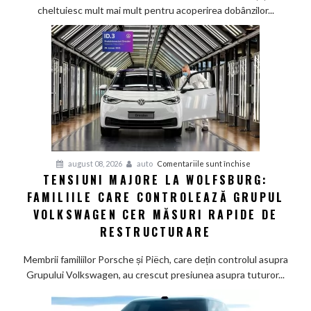
greu
cheltuiesc mult mai mult pentru acoperirea dobânzilor...
pe
furnizorii
auto
germani,
arată
un
studiu
recent
pentru
august 08, 2026
auto
Comentariile sunt închise
TENSIUNI MAJORE LA WOLFSBURG:
Tensiuni
FAMILIILE CARE CONTROLEAZĂ GRUPUL
majore
la
VOLKSWAGEN CER MĂSURI RAPIDE DE
Wolfsburg:
RESTRUCTURARE
Familiile
care
Membrii familiilor Porsche și Piëch, care dețin controlul asupra
controlează
Grupului Volkswagen, au crescut presiunea asupra tuturor...
Grupul
Volkswagen