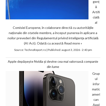
genț
ă
Artifi
cială
al
Comisiei Europene, în colaborare directă cu autoritățile
naționale din statele membre, a început punerea în aplicare a
noilor prevederi din Regulamentul privind inteligența artificială
(AI Act). Odată cu această
Read more »
Source:
TechnoReport.ro
|
Published:
august 3, 2026 - 2:43 pm
Apple depășește Nvidia și devine cea mai valoroasă companie
din lume
Grup
ul
infor
matic
ameri
can
Appl