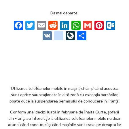
Da mai departe!
F
T
E
R
Li
W
G
Pi
O
ac
w
m
e
n
h
m
nt
ut
V
g
Li
P
e
itt
ai
d
ke
at
ai
er
lo
K
o
ve
ar
b
er
l
di
dI
s
l
es
o
o
Jo
ta
o
t
n
A
t
k.
gl
ur
je
o
p
co
e_
n
az
k
p
m
b
al
ă
o
Utilizarea telefoanelor mobile în maşini, chiar şi când acestea
sunt oprite sau staţionate în altă zonă cu excepţia parcărilor,
o
poate duce la suspendarea permisului de conducere în Franţa.
k
Conform unei decizii luată în februarie de Înalta Curte, şoferii
m
din Franţa au interdicţie la utilizarea telefoanelor mobile nu doar
atunci când conduc, ci şi când maşinile sunt trase pe dreapta iar
ar