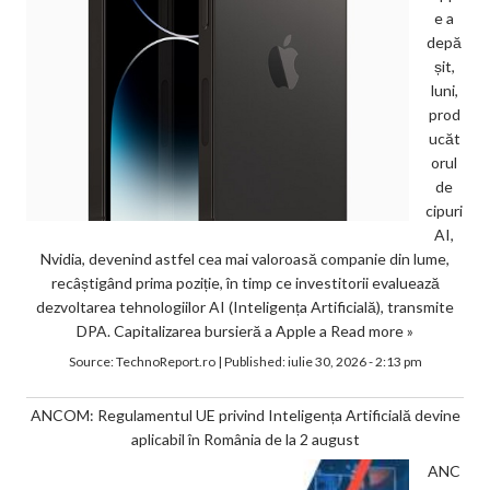
e a
depă
șit,
luni,
prod
ucăt
orul
de
cipuri
AI,
Nvidia, devenind astfel cea mai valoroasă companie din lume,
recâștigând prima poziție, în timp ce investitorii evaluează
dezvoltarea tehnologiilor AI (Inteligența Artificială), transmite
DPA. Capitalizarea bursieră a Apple a
Read more »
Source:
TechnoReport.ro
|
Published:
iulie 30, 2026 - 2:13 pm
ANCOM: Regulamentul UE privind Inteligența Artificială devine
aplicabil în România de la 2 august
ANC