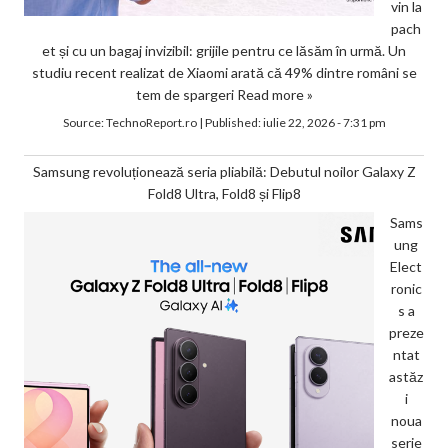
vin la
pach
et și cu un bagaj invizibil: grijile pentru ce lăsăm în urmă. Un
studiu recent realizat de Xiaomi arată că 49% dintre români se
tem de spargeri
Read more »
Source:
TechnoReport.ro
|
Published:
iulie 22, 2026 - 7:31 pm
Samsung revoluționează seria pliabilă: Debutul noilor Galaxy Z
Fold8 Ultra, Fold8 și Flip8
Sams
ung
Elect
ronic
s a
preze
ntat
astăz
i
noua
serie