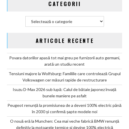
CATEGORII
confirmă
șapte
modele
Categorii
noi
ARTICOLE RECENTE
Povara datoriilor apasă tot mai greu pe furnizorii auto germani,
arată un studiu recent
Tensiuni majore la Wolfsburg: Familiile care controlează Grupul
Volkswagen cer măsuri rapide de restructurare
Isuzu D-Max 2026 sub lupă: Calul de bătaie japonez învață
bunele maniere pe asfalt
Peugeot renunță la promisiunea de a deveni 100% electric până
în 2030 și confirmă șapte modele noi
O nouă eră la Munchen: Cea mai veche fabrică BMW renunță
definitiv la motoarele termice și devine 100% electrică