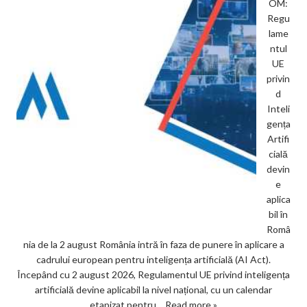
OM:
Regu
lame
ntul
UE
privin
d
Inteli
gența
Artifi
cială
devin
e
aplica
bil în
Româ
nia de la 2 august România intră în faza de punere în aplicare a
cadrului european pentru inteligența artificială (AI Act).
Începând cu 2 august 2026, Regulamentul UE privind inteligența
artificială devine aplicabil la nivel național, cu un calendar
etapizat pentru…
Read more »