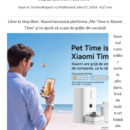
Source:
TechnoReport.ro
|
Published:
iulie 27, 2026 - 6:27 am
Liber la timp liber: Xiaomi lansează platforma „Me Time is Xiaomi
Time” și te ajută să scapi de grijile din vacanță
Sezo
nul
conc
ediilo
r
este
în
plin
dans,
însă
de
mult
e ori
bagaj
ele