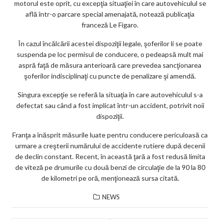
motorul este oprit, cu excepţia situaţiei în care autovehiculul se
ks
află într-o parcare special amenajată, notează publicaţia
franceză Le Figaro.
În cazul încălcării acestei dispoziţii legale, şoferilor li se poate
suspenda pe loc permisul de conducere, o pedeapsă mult mai
aspră faţă de măsura anterioară care prevedea sancţionarea
şoferilor indisciplinaţi cu puncte de penalizare şi amendă.
Singura excepţie se referă la situaţia în care autovehiculul s-a
defectat sau când a fost implicat într-un accident, potrivit noii
dispoziţii.
Franţa a înăsprit măsurile luate pentru conducere periculoasă ca
urmare a creşterii numărului de accidente rutiere după decenii
de declin constant. Recent, în această ţară a fost redusă limita
de viteză pe drumurile cu două benzi de circulaţie de la 90 la 80
de kilometri pe oră, menţionează sursa citată.
NEWS