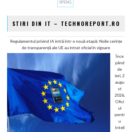
XPENG
STIRI DIN IT – TECHNOREPORT.RO
Regulamentul privind IA intră într-o nouă etapă: Noile cerințe
de transparență ale UE au intrat oficial în vigoare
Înce
pând
de
ieri, 2
augu
st
2026,
Ofici
ul
pentr
u
Inteli