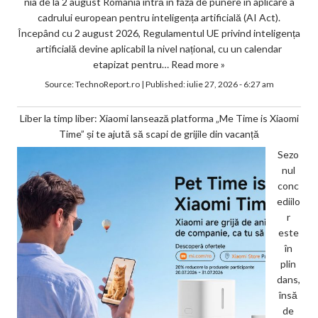
nia de la 2 august România intră în faza de punere în aplicare a
cadrului european pentru inteligența artificială (AI Act).
Începând cu 2 august 2026, Regulamentul UE privind inteligența
artificială devine aplicabil la nivel național, cu un calendar
etapizat pentru…
Read more »
Source:
TechnoReport.ro
|
Published:
iulie 27, 2026 - 6:27 am
Liber la timp liber: Xiaomi lansează platforma „Me Time is Xiaomi
Time” și te ajută să scapi de grijile din vacanță
Sezo
nul
conc
ediilo
r
este
în
plin
dans,
însă
de