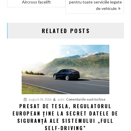
Aircross facelift
pentru toate serviciile legate
ÎN
de vehicule
ARTICOLE
RELATED POSTS
pentru
august 06, 2026
auto
Comentariile sunt închise
PRESAT DE TESLA, REGULATORUL
Presat
EUROPEAN ȚINE LA SECRET DATELE DE
de
Tesla,
SIGURANȚĂ ALE SISTEMULUI „FULL
regulatorul
SELF-DRIVING”