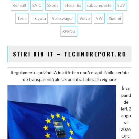
Renault
SAIC
Skoda
Stellantis
subcompacte
SUV
Tesla
Toyota
Volkswagen
Volvo
VW
Xiaomi
XPENG
STIRI DIN IT – TECHNOREPORT.RO
Regulamentul privind IA intră într-o nouă etapă: Noile cerințe
de transparență ale UE au intrat oficial în vigoare
Înce
pând
de
ieri, 2
augu
st
2026,
Ofici