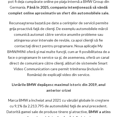
pot fi deja cumpărate online pe piaţa internă a BMW Group din
Germania.
Până în 2025, compania intenţionează să vândă
complet online aproximativ un sfert din automobilele sale.
Recunoaşterea bazată pe date a cerinţelor de servicii permite
grija proactivă faţă de clienţi. De exemplu automobilele mărcii
comunică automat către service anumite probleme sau
atingerea unor intervale de revizie, ca apoi clienţii să fie
contactaţi direct pentru programare. Noua aplicaţie My
BMW/MINI oferă şi mai multe funcţii, cum ar fi posibilitatea de a
face o programare în service sa şi, de asemenea, oferă un canal
direct de comunicare către clienţi, alături de sistemele Smart
Video Communication care permit trimiterea (inclusiv în
România) de explicaţii video din service.
Livrările BMW depăşesc maximul istoric din 2019, anul
anterior crizei
Marca BMW a încheiat anul 2021 cu vânzări globale în creştere
cu 9,1% (la 2.213.795 de automobile) faţă de anul precedent.
Datorită gamei sale de produse tinere şi atractive,
BMW a atins