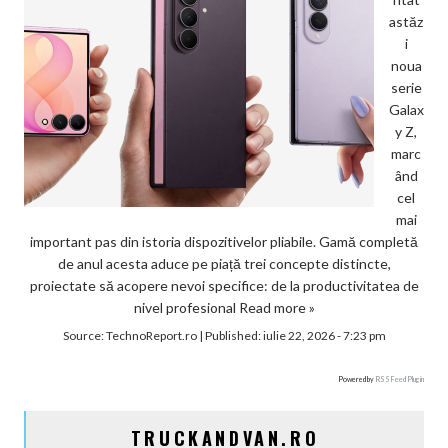
astăz
i
noua
serie
Galax
y Z,
marc
ând
cel
mai
important pas din istoria dispozitivelor pliabile. Gamă completă
de anul acesta aduce pe piață trei concepte distincte,
proiectate să acopere nevoi specifice: de la productivitatea de
nivel profesional
Read more »
Source:
TechnoReport.ro
|
Published:
iulie 22, 2026 - 7:23 pm
Powered by
RSS Feed Plugin
TRUCKANDVAN.RO