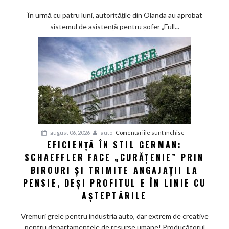
european
ține
În urmă cu patru luni, autoritățile din Olanda au aprobat
la
sistemul de asistență pentru șofer „Full...
secret
datele
de
siguranță
ale
sistemului
„Full
Self-
Driving”
pentru
august 06, 2026
auto
Comentariile sunt închise
EFICIENȚĂ ÎN STIL GERMAN:
Eficiență
SCHAEFFLER FACE „CURĂȚENIE” PRIN
în
stil
BIROURI ȘI TRIMITE ANGAJAȚII LA
german:
PENSIE, DEȘI PROFITUL E ÎN LINIE CU
Schaeffler
AȘTEPTĂRILE
face
„curățenie”
Vremuri grele pentru industria auto, dar extrem de creative
prin
pentru departamentele de resurse umane! Producătorul