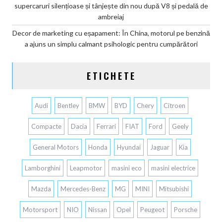
supercaruri silențioase și tânjește din nou după V8 și pedală de
ambreiaj
Decor de marketing cu eșapament: În China, motorul pe benzină
a ajuns un simplu calmant psihologic pentru cumpărători
ETICHETE
Audi
Bentley
BMW
BYD
Chery
Citroen
Compacte
Dacia
Ferrari
FIAT
Ford
Geely
General Motors
Honda
Hyundai
Jaguar
Kia
Lamborghini
Leapmotor
masini eco
masini electrice
Mazda
Mercedes-Benz
MG
MINI
Mitsubishi
Motorsport
NIO
Nissan
Opel
Peugeot
Porsche