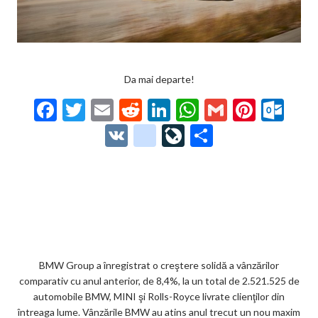
Da mai departe!
F
T
E
R
Li
W
G
Pi
O
ac
w
m
e
n
h
m
nt
ut
V
g
Li
P
e
itt
ai
d
ke
at
ai
er
lo
K
o
ve
ar
b
er
l
di
dI
s
l
es
o
o
Jo
ta
o
t
n
A
t
k.
gl
ur
je
o
p
co
e_
n
az
k
p
m
b
al
ă
o
BMW Group a înregistrat o creştere solidă a vânzărilor
comparativ cu anul anterior, de 8,4%, la un total de 2.521.525 de
o
automobile BMW, MINI şi Rolls-Royce livrate clienţilor din
k
întreaga lume. Vânzările BMW au atins anul trecut un nou maxim