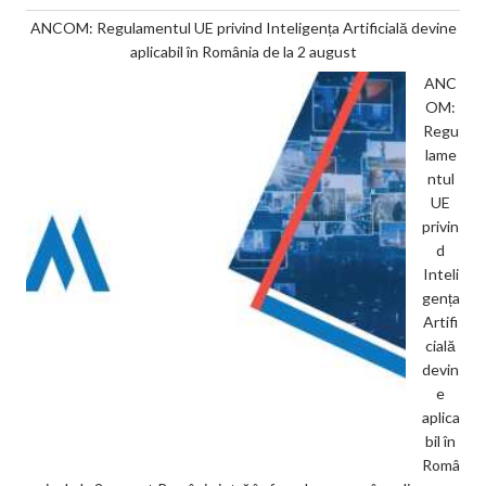
ANCOM: Regulamentul UE privind Inteligența Artificială devine
aplicabil în România de la 2 august
ANC
OM:
Regu
lame
ntul
UE
privin
d
Inteli
gența
Artifi
cială
devin
e
aplica
bil în
Româ