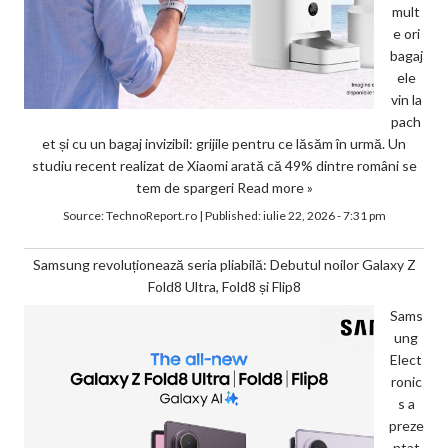
mult
e ori
bagaj
ele
vin la
pach
et și cu un bagaj invizibil: grijile pentru ce lăsăm în urmă. Un
studiu recent realizat de Xiaomi arată că 49% dintre români se
tem de spargeri
Read more »
Source:
TechnoReport.ro
|
Published:
iulie 22, 2026 - 7:31 pm
Samsung revoluționează seria pliabilă: Debutul noilor Galaxy Z
Fold8 Ultra, Fold8 și Flip8
Sams
ung
Elect
ronic
s a
preze
ntat