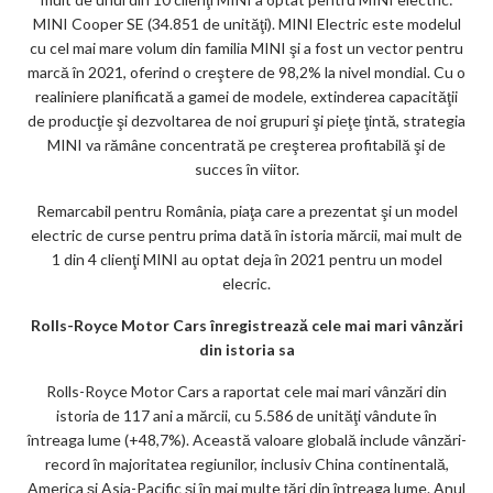
MINI Cooper SE (34.851 de unităţi). MINI Electric este modelul
cu cel mai mare volum din familia MINI şi a fost un vector pentru
marcă în 2021, oferind o creştere de 98,2% la nivel mondial. Cu o
realiniere planificată a gamei de modele, extinderea capacităţii
de producţie şi dezvoltarea de noi grupuri şi pieţe ţintă, strategia
MINI va rămâne concentrată pe creşterea profitabilă şi de
succes în viitor.
Remarcabil pentru România, piaţa care a prezentat şi un model
electric de curse pentru prima dată în istoria mărcii, mai mult de
1 din 4 clienţi MINI au optat deja în 2021 pentru un model
elecric.
Rolls-Royce Motor Cars înregistrează cele mai mari vânzări
din istoria sa
Rolls-Royce Motor Cars a raportat cele mai mari vânzări din
istoria de 117 ani a mărcii, cu 5.586 de unităţi vândute în
întreaga lume (+48,7%). Această valoare globală include vânzări-
record în majoritatea regiunilor, inclusiv China continentală,
America şi Asia-Pacific şi în mai multe ţări din întreaga lume. Anul