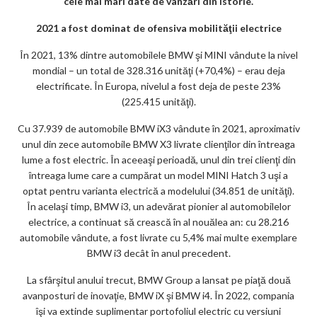
cele mai mari date de vânzări din istorie.
2021 a fost dominat de ofensiva mobilităţii electrice
În 2021, 13% dintre automobilele BMW şi MINI vândute la nivel
mondial – un total de 328.316 unităţi (+70,4%) – erau deja
electrificate. În Europa, nivelul a fost deja de peste 23%
(225.415 unităţi).
Cu 37.939 de automobile BMW iX3 vândute în 2021, aproximativ
unul din zece automobile BMW X3 livrate clienţilor din întreaga
lume a fost electric. În aceeaşi perioadă, unul din trei clienţi din
întreaga lume care a cumpărat un model MINI Hatch 3 uşi a
optat pentru varianta electrică a modelului (34.851 de unităţi).
În acelaşi timp, BMW i3, un adevărat pionier al automobilelor
electrice, a continuat să crească în al nouălea an: cu 28.216
automobile vândute, a fost livrate cu 5,4% mai multe exemplare
BMW i3 decât în anul precedent.
La sfârşitul anului trecut, BMW Group a lansat pe piaţă două
avanposturi de inovaţie, BMW iX şi BMW i4. În 2022, compania
îşi va extinde suplimentar portofoliul electric cu versiuni