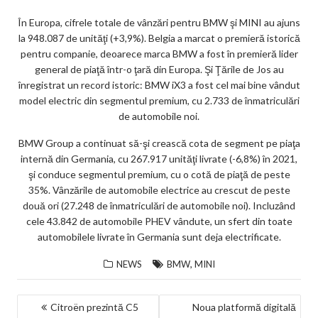
În Europa, cifrele totale de vânzări pentru BMW şi MINI au ajuns
la 948.087 de unităţi (+3,9%). Belgia a marcat o premieră istorică
pentru companie, deoarece marca BMW a fost în premieră lider
general de piaţă într-o ţară din Europa. Şi Ţările de Jos au
înregistrat un record istoric: BMW iX3 a fost cel mai bine vândut
model electric din segmentul premium, cu 2.733 de înmatriculări
de automobile noi.
BMW Group a continuat să-şi crească cota de segment pe piaţa
internă din Germania, cu 267.917 unităţi livrate (-6,8%) în 2021,
şi conduce segmentul premium, cu o cotă de piaţă de peste
35%. Vânzările de automobile electrice au crescut de peste
două ori (27.248 de înmatriculări de automobile noi). Incluzând
cele 43.842 de automobile PHEV vândute, un sfert din toate
automobilele livrate în Germania sunt deja electrificate.
,
NEWS
BMW
MINI
NAVIGARE
Citroën prezintă C5
Noua platformă digitală