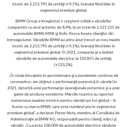
istoric de 2.213.795 de unităţi (+9,1%), brandul fiind lider în
m
segmentul premium global.
ar
BMW Group a înregistrat o creştere solidă a vânzărilor
ks
comparativ cu anul anterior, de 8,4%, la un total de 2.521.525 de
automobile BMW, MINI şi Rolls-Royce livrate clienţilor din
întreaga lume. Vânzările BMW au atins anul trecut un nou maxim
istoric de 2.213.795 de unităţi (+9,1%), brandul fiind lider în
segmentul premium global. În 2021, compania şi-a dublat
vânzările de automobile electrice, la 103.855 de unităţi
(+133,2%).
„În ciuda blocajelor în aprovizionare şi a pandemiei continue de
coronavirus: am obţinut o performanţă puternică în vânzări în
2021, datorită unei performanţe operaţionale puternice şi a unei
game de produse excelente. Mărcile noastre au raportat
numeroase maxime istorice pentru vânzări pe tot globul – în
frunte cu marca BMW, care este numărul unu în segmentul
premium global”, a declarat Pieter Nota, membru al Consiliului de
Administraţie al BMW AG, responsabil pentru clienţi, mărci şi
vânzări. „Cu peste 100.000 de automobile electrice vândute