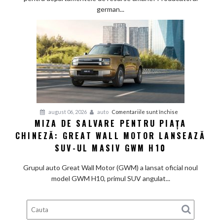
birouri
german...
și
trimite
angajații
la
pensie,
deși
profitul
e
în
pentru
august 06, 2026
auto
Comentariile sunt închise
linie
MIZA DE SALVARE PENTRU PIAȚA
Miza
cu
CHINEZĂ: GREAT WALL MOTOR LANSEAZĂ
de
așteptările
salvare
SUV-UL MASIV GWM H10
pentru
piața
Grupul auto Great Wall Motor (GWM) a lansat oficial noul
chineză:
model GWM H10, primul SUV angulat...
Great
Wall
Motor
lansează