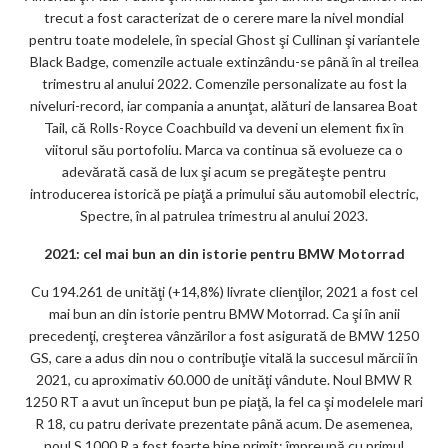
trecut a fost caracterizat de o cerere mare la nivel mondial
pentru toate modelele, în special Ghost şi Cullinan şi variantele
Black Badge, comenzile actuale extinzându-se până în al treilea
trimestru al anului 2022. Comenzile personalizate au fost la
niveluri-record, iar compania a anunţat, alături de lansarea Boat
Tail, că Rolls-Royce Coachbuild va deveni un element fix în
viitorul său portofoliu. Marca va continua să evolueze ca o
adevărată casă de lux şi acum se pregăteşte pentru
introducerea istorică pe piaţă a primului său automobil electric,
Spectre, în al patrulea trimestru al anului 2023.
2021: cel mai bun an din istorie pentru BMW Motorrad
Cu 194.261 de unităţi (+14,8%) livrate clienţilor, 2021 a fost cel
mai bun an din istorie pentru BMW Motorrad. Ca şi în anii
precedenţi, creşterea vânzărilor a fost asigurată de BMW 1250
GS, care a adus din nou o contribuţie vitală la succesul mărcii în
2021, cu aproximativ 60.000 de unităţi vândute. Noul BMW R
1250 RT a avut un început bun pe piaţă, la fel ca şi modelele mari
R 18, cu patru derivate prezentate până acum. De asemenea,
noul S 1000 R a fost foarte bine primit: împreună cu primul