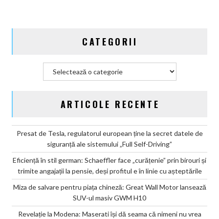
SUV-
ul
masiv
CATEGORII
GWM
H10
Categorii
ARTICOLE RECENTE
Presat de Tesla, regulatorul european ține la secret datele de
siguranță ale sistemului „Full Self-Driving”
Eficiență în stil german: Schaeffler face „curățenie” prin birouri și
trimite angajații la pensie, deși profitul e în linie cu așteptările
Miza de salvare pentru piața chineză: Great Wall Motor lansează
SUV-ul masiv GWM H10
Revelație la Modena: Maserati își dă seama că nimeni nu vrea