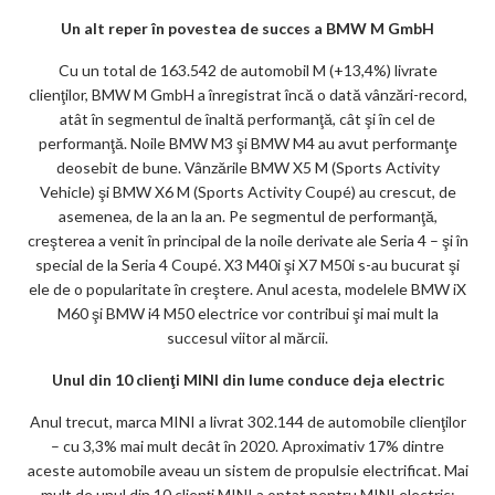
Un alt reper în povestea de succes a BMW M GmbH
Cu un total de 163.542 de automobil M (+13,4%) livrate
clienţilor, BMW M GmbH a înregistrat încă o dată vânzări-record,
atât în segmentul de înaltă performanţă, cât şi în cel de
performanţă. Noile BMW M3 şi BMW M4 au avut performanţe
deosebit de bune. Vânzările BMW X5 M (Sports Activity
Vehicle) şi BMW X6 M (Sports Activity Coupé) au crescut, de
asemenea, de la an la an. Pe segmentul de performanţă,
creşterea a venit în principal de la noile derivate ale Seria 4 – şi în
special de la Seria 4 Coupé. X3 M40i şi X7 M50i s-au bucurat şi
ele de o popularitate în creştere. Anul acesta, modelele BMW iX
M60 şi BMW i4 M50 electrice vor contribui şi mai mult la
succesul viitor al mărcii.
Unul din 10 clienţi MINI din lume conduce deja electric
Anul trecut, marca MINI a livrat 302.144 de automobile clienţilor
– cu 3,3% mai mult decât în 2020. Aproximativ 17% dintre
aceste automobile aveau un sistem de propulsie electrificat. Mai
mult de unul din 10 clienţi MINI a optat pentru MINI electric: