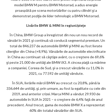
model BMW M pentru BMW Motorrad, a adus energie
proaspătă pe scena motorizărilor cu patru cilindri şi a
demonstrat poziţia de lider tehnologic a BMW Motorrad.
Livările BMW & MINI în regiuni/pieţe
În China, BMW Group a înregistrat din nou un nou record de
vânzări în 2021 şi continuă să conducă segmentul premium. Un
total de 846.237 de automobile BMW şi MINI au fost livrate
clienţilor din China (+8,9%). Vânzările de automobile electrificate
în China au continuat să câştige avânt, cu o creştere de 69,6%
şi peste 21.000 de unităţi ale BMW iX3. A cincea piaţă ca mărime
a companiei, Coreea de Sud, şi-a crescut vânzările cu 11,0% în
2021, cu 77.592 de unităţi vândute.
În SUA, livrările mărcii BMW au crescut cu 20,8%, până la
336.644 de unităţi, şi, prin urmare, au fost la egalitate cu cele din
2019, anul anterior crizei. Marca MINI a vândut 29.930 de
automobile în SUA în 2021 – o creştere de 6,4% faţă de anul
precedent. Anul trecut, gama de modele BMW X a reprezentat
60% din totalul vânzărilor din SUA.