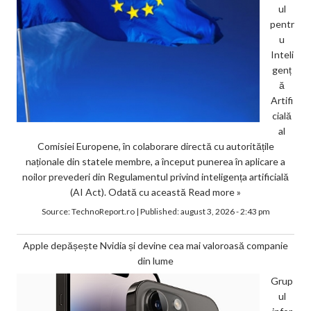
ul
pentr
u
Inteli
genț
ă
Artifi
cială
al
Comisiei Europene, în colaborare directă cu autoritățile
naționale din statele membre, a început punerea în aplicare a
noilor prevederi din Regulamentul privind inteligența artificială
(AI Act). Odată cu această
Read more »
Source:
TechnoReport.ro
|
Published:
august 3, 2026 - 2:43 pm
Apple depășește Nvidia și devine cea mai valoroasă companie
din lume
Grup
ul