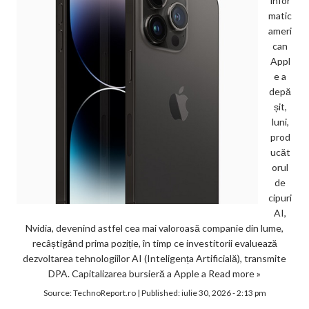
infor
matic
ameri
can
Appl
e a
depă
șit,
luni,
prod
ucăt
orul
de
cipuri
AI,
Nvidia, devenind astfel cea mai valoroasă companie din lume,
recâștigând prima poziție, în timp ce investitorii evaluează
dezvoltarea tehnologiilor AI (Inteligența Artificială), transmite
DPA. Capitalizarea bursieră a Apple a
Read more »
Source:
TechnoReport.ro
|
Published:
iulie 30, 2026 - 2:13 pm