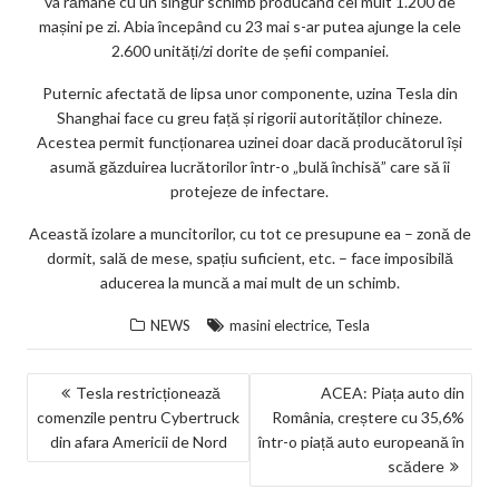
va rămâne cu un singur schimb producând cel mult 1.200 de
ks
mașini pe zi. Abia începând cu 23 mai s-ar putea ajunge la cele
2.600 unități/zi dorite de șefii companiei.
Puternic afectată de lipsa unor componente, uzina Tesla din
Shanghai face cu greu față și rigorii autorităților chineze.
Acestea permit funcționarea uzinei doar dacă producătorul își
asumă găzduirea lucrătorilor într-o „bulă închisă” care să îi
protejeze de infectare.
Această izolare a muncitorilor, cu tot ce presupune ea – zonă de
dormit, sală de mese, spațiu suficient, etc. – face imposibilă
aducerea la muncă a mai mult de un schimb.
,
NEWS
masini electrice
Tesla
NAVIGARE
Tesla restricționează
ACEA: Piața auto din
comenzile pentru Cybertruck
România, creștere cu 35,6%
ÎN
din afara Americii de Nord
într-o piață auto europeană în
ARTICOLE
scădere