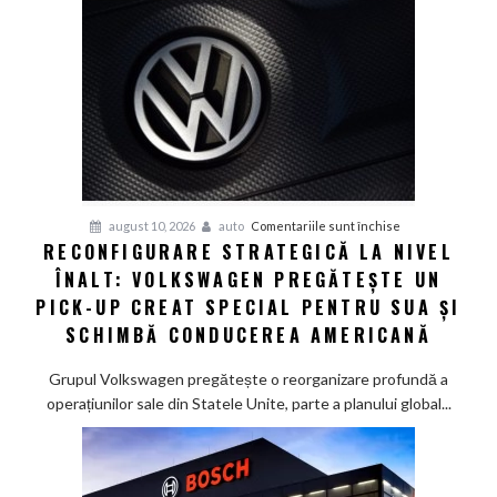
vitezomanul
din
tine,
dar
încă
nu
are
voie
pentru
august 10, 2026
auto
Comentariile sunt închise
RECONFIGURARE STRATEGICĂ LA NIVEL
Reconfigurare
ÎNALT: VOLKSWAGEN PREGĂTEȘTE UN
strategică
la
PICK-UP CREAT SPECIAL PENTRU SUA ȘI
nivel
SCHIMBĂ CONDUCEREA AMERICANĂ
înalt:
Volkswagen
Grupul Volkswagen pregătește o reorganizare profundă a
pregătește
operațiunilor sale din Statele Unite, parte a planului global...
un
pick-
up
creat