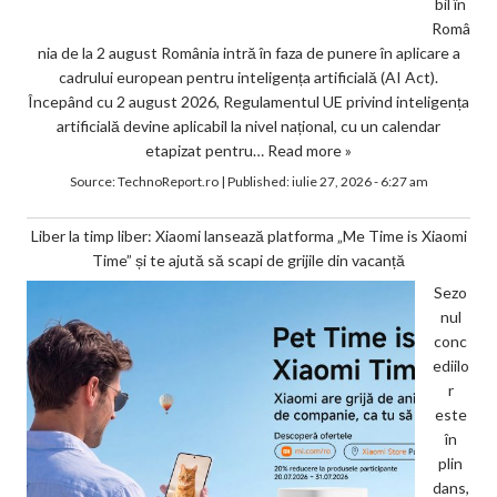
bil în
Româ
nia de la 2 august România intră în faza de punere în aplicare a
cadrului european pentru inteligența artificială (AI Act).
Începând cu 2 august 2026, Regulamentul UE privind inteligența
artificială devine aplicabil la nivel național, cu un calendar
etapizat pentru…
Read more »
Source:
TechnoReport.ro
|
Published:
iulie 27, 2026 - 6:27 am
Liber la timp liber: Xiaomi lansează platforma „Me Time is Xiaomi
Time” și te ajută să scapi de grijile din vacanță
Sezo
nul
conc
ediilo
r
este
în
plin
dans,