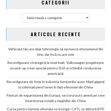
CATEGORII
din
China
Categorii
ARTICOLE RECENTE
Vehiculul tău are deja tehnologia să oprească vitezomanul din
tine, dar încă nu are voie
Reconfigurare strategică la nivel înalt: Volkswagen pregătește
un pick-up creat special pentru SUA și schimbă conducerea
americană
Reconfigurare de forțe în industria furnizorilor auto: Marii giganți
occidentali pierd teren în fața ofensivei din China
Panicat de expansiunea din Europa, sectorul auto american cere
interzicerea totală a mașinilor din China
Cursa pentru bateria viitorului se încinge: CATL se alătură BYD