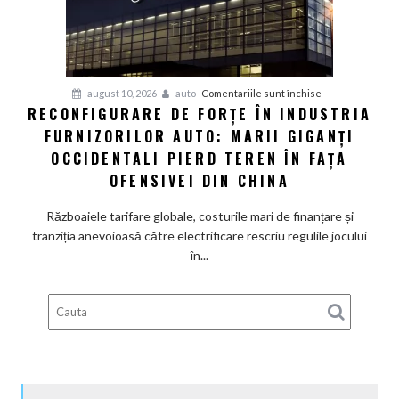
special
pentru
SUA
și
pentru
august 10, 2026
auto
Comentariile sunt închise
schimbă
RECONFIGURARE DE FORȚE ÎN INDUSTRIA
Reconfigurare
conducerea
FURNIZORILOR AUTO: MARII GIGANȚI
de
americană
forțe
OCCIDENTALI PIERD TEREN ÎN FAȚA
în
OFENSIVEI DIN CHINA
industria
furnizorilor
Războaiele tarifare globale, costurile mari de finanțare și
auto:
tranziția anevoioasă către electrificare rescriu regulile jocului
Marii
în...
giganți
occidentali
pierd
teren
în
fața
ofensivei