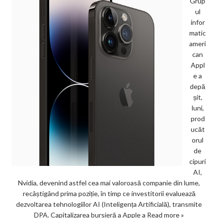
Grup
ul
infor
matic
ameri
can
Appl
e a
depă
șit,
luni,
prod
ucăt
orul
de
cipuri
AI,
Nvidia, devenind astfel cea mai valoroasă companie din lume,
recâștigând prima poziție, în timp ce investitorii evaluează
dezvoltarea tehnologiilor AI (Inteligența Artificială), transmite
DPA. Capitalizarea bursieră a Apple a
Read more »