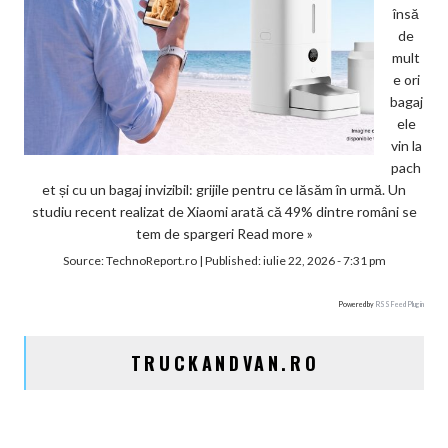
însă
de
mult
e ori
bagaj
ele
vin la
pach
et și cu un bagaj invizibil: grijile pentru ce lăsăm în urmă. Un
studiu recent realizat de Xiaomi arată că 49% dintre români se
tem de spargeri
Read more »
Source:
TechnoReport.ro
|
Published:
iulie 22, 2026 - 7:31 pm
Powered by
RSS Feed Plugin
TRUCKANDVAN.RO