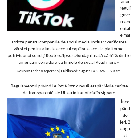
unor
reguli
guve
rnam
ental
e mai
stricte pentru companiile de social media, inclusiv verificarea
vârstei pentru a limita accesul copiilor la aceste platforme,
potrivit unui sondaj Reuters/Ipsos. Sondajul arată că 61% dintre
americani consideră că firmele de social
Read more »
Source:
TechnoReport.ro
|
Published:
august 10, 2026 - 5:28 am
Regulamentul privind IA intră într-o nouă etapă: Noile cerințe
de transparență ale UE au intrat oficial în vigoare
Înce
pând
de
ieri, 2
augu
st