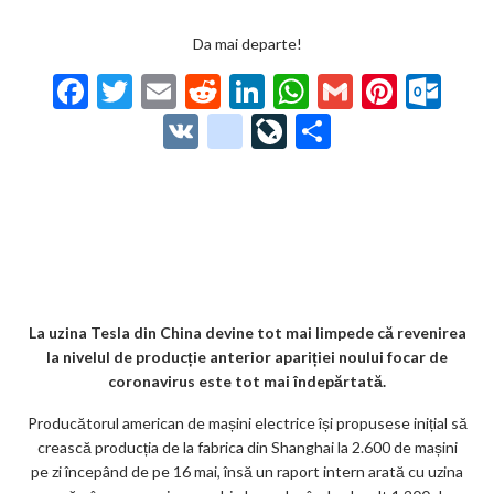
Da mai departe!
F
T
E
R
Li
W
G
Pi
O
ac
w
m
e
n
h
m
nt
ut
V
g
Li
P
e
itt
ai
d
ke
at
ai
er
lo
K
o
ve
ar
b
er
l
di
dI
s
l
es
o
o
Jo
ta
o
t
n
A
t
k.
gl
ur
je
o
p
co
e_
n
az
k
p
m
b
al
ă
o
La uzina Tesla din China devine tot mai limpede că revenirea
la nivelul de producție anterior apariției noului focar de
o
coronavirus este tot mai îndepărtată.
k
Producătorul american de mașini electrice își propusese inițial să
m
crească producția de la fabrica din Shanghai la 2.600 de mașini
pe zi începând de pe 16 mai, însă un raport intern arată cu uzina
ar