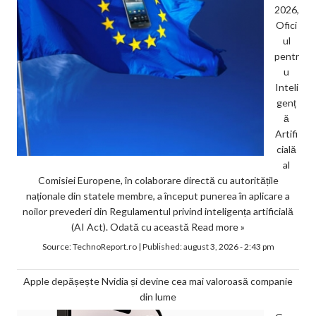
2026,
Ofici
ul
pentr
u
Inteli
genț
ă
Artifi
cială
al
Comisiei Europene, în colaborare directă cu autoritățile
naționale din statele membre, a început punerea în aplicare a
noilor prevederi din Regulamentul privind inteligența artificială
(AI Act). Odată cu această
Read more »
Source:
TechnoReport.ro
|
Published:
august 3, 2026 - 2:43 pm
Apple depășește Nvidia și devine cea mai valoroasă companie
din lume