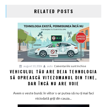
RELATED POSTS
pentru
august 10, 2026
auto
Comentariile sunt închise
VEHICULUL TĂU ARE DEJA TEHNOLOGIA
Vehiculul
SĂ OPREASCĂ VITEZOMANUL DIN TINE,
tău
are
DAR ÎNCĂ NU ARE VOIE
deja
tehnologia
Avem o veste bună: în viitor s-ar putea să nu-ți mai faci
să
niciodată griji din cauza...
oprească