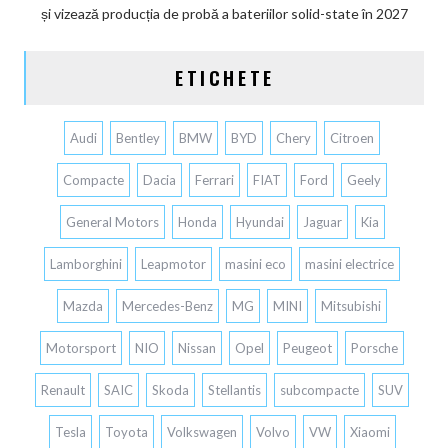
și vizează producția de probă a bateriilor solid-state în 2027
ETICHETE
Audi
Bentley
BMW
BYD
Chery
Citroen
Compacte
Dacia
Ferrari
FIAT
Ford
Geely
General Motors
Honda
Hyundai
Jaguar
Kia
Lamborghini
Leapmotor
masini eco
masini electrice
Mazda
Mercedes-Benz
MG
MINI
Mitsubishi
Motorsport
NIO
Nissan
Opel
Peugeot
Porsche
Renault
SAIC
Skoda
Stellantis
subcompacte
SUV
Tesla
Toyota
Volkswagen
Volvo
VW
Xiaomi