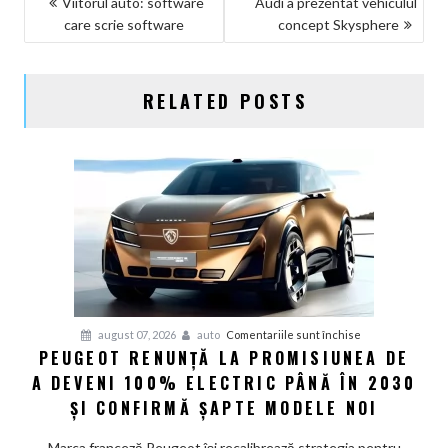
Viitorul auto: software
Audi a prezentat vehiculul
care scrie software
concept Skysphere
ÎN
ARTICOLE
RELATED POSTS
pentru
august 07, 2026
auto
Comentariile sunt închise
PEUGEOT RENUNȚĂ LA PROMISIUNEA DE
Peugeot
A DEVENI 100% ELECTRIC PÂNĂ ÎN 2030
renunță
la
ȘI CONFIRMĂ ȘAPTE MODELE NOI
promisiunea
de
Marca franceză Peugeot își recalibrează strategia pentru