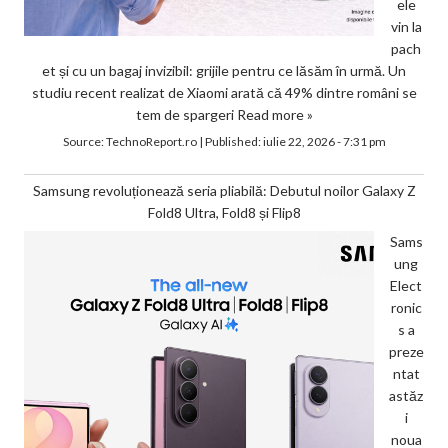
ele
vin la
pach
et și cu un bagaj invizibil: grijile pentru ce lăsăm în urmă. Un
studiu recent realizat de Xiaomi arată că 49% dintre români se
tem de spargeri
Read more »
Source:
TechnoReport.ro
|
Published:
iulie 22, 2026 - 7:31 pm
Samsung revoluționează seria pliabilă: Debutul noilor Galaxy Z
Fold8 Ultra, Fold8 și Flip8
Sams
ung
Elect
ronic
s a
preze
ntat
astăz
i
noua