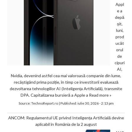
Appl
e a
depă
șit,
luni,
prod
ucăt
orul
de
cipuri
AI,
Nvidia, devenind astfel cea mai valoroasă companie din lume,
recâștigând prima poziție, în timp ce investitorii evaluează
dezvoltarea tehnologiilor AI (Inteligența Artificială), transmite
DPA. Capitalizarea bursieră a Apple a
Read more »
Source:
TechnoReport.ro
|
Published:
iulie 30, 2026 - 2:13 pm
ANCOM: Regulamentul UE privind Inteligența Artificială devine
aplicabil în România de la 2 august