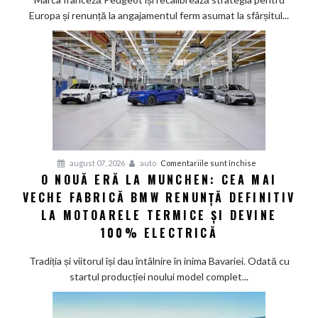
a
Europa și renunță la angajamentul ferm asumat la sfârșitul...
deveni
100%
electric
până
în
2030
și
confirmă
șapte
pentru
august 07, 2026
auto
Comentariile sunt închise
modele
O NOUĂ ERĂ LA MUNCHEN: CEA MAI
O
noi
VECHE FABRICĂ BMW RENUNȚĂ DEFINITIV
nouă
eră
LA MOTOARELE TERMICE ȘI DEVINE
la
100% ELECTRICĂ
Munchen:
Cea
Tradiția și viitorul își dau întâlnire în inima Bavariei. Odată cu
mai
startul producției noului model complet...
veche
fabrică