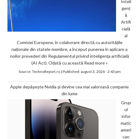
Inteli
genț
ă
Artifi
cială
al
Comisiei Europene, în colaborare directă cu autoritățile
naționale din statele membre, a început punerea în aplicare a
noilor prevederi din Regulamentul privind inteligența artificială
(AI Act). Odată cu această
Read more »
Source:
TechnoReport.ro
|
Published:
august 3, 2026 - 2:43 pm
Apple depășește Nvidia și devine cea mai valoroasă companie
din lume
Grup
ul
infor
matic
ameri
can