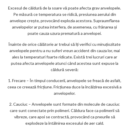
m
Excesul de căldură de la soare vă poate afecta grav anvelopele.
ar
Pe măsură ce temperatura se ridică, presiunea aerului din
ks
anvelope crește, provocând explozia acestora. Supraumflarea
anvelopelor ar putea interfera, de asemenea, cu frânarea și
poate cauza uzura prematură a anvelopei.
Înainte de orice călătorie ar trebui să îți verifici cu minuțiozitate
anvelopele pentru a nu suferi vreun accident din cauza lor, mai
ales la temperaturi foarte ridicate. Există trei lucruri care ar
putea afecta anvelopele atunci când acestea sunt expuse la
căldură severă:
1. Frecare – În timpul conducerii, anvelopele se freacă de asfalt,
ceea ce creează fricțiune. Fricțiunea duce la încălzirea excesivă a
anvelopelor.
2. Cauciuc – Anvelopele sunt formate din molecule de cauciuc
care sunt conectate prin polimeri. Căldura face ca polimerii să
vibreze, care apoi se contractă, provocând ca pneurile să
explodeze la întâlnirea excesului de aer cald.