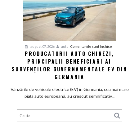
BMW
renunță
definitiv
la
motoarele
termice
și
pentru
august 07, 2026
auto
Comentariile sunt închise
devine
PRODUCĂTORII AUTO CHINEZI,
Producătorii
100%
PRINCIPALII BENEFICIARI AI
auto
electrică
chinezi,
SUBVENȚILOR GUVERNAMENTALE EV DIN
principalii
GERMANIA
beneficiari
ai
Vânzările de vehicule electrice (EV) în Germania, cea mai mare
subvenților
piața auto europeană, au crescut semnificativ...
guvernamentale
EV
din
Germania