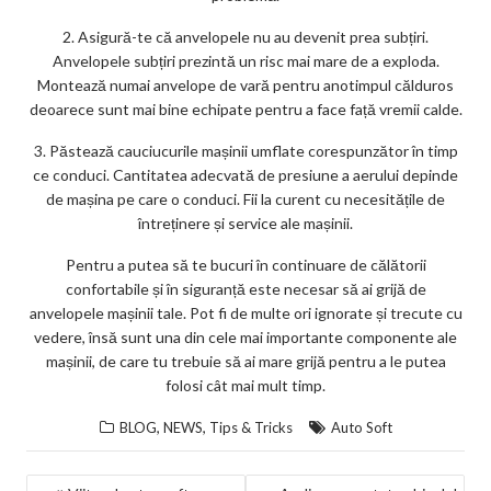
2. Asigură-te că anvelopele nu au devenit prea subțiri.
Anvelopele subțiri prezintă un risc mai mare de a exploda.
Montează numai anvelope de vară pentru anotimpul călduros
deoarece sunt mai bine echipate pentru a face față vremii calde.
3. Păstează cauciucurile mașinii umflate corespunzător în timp
ce conduci. Cantitatea adecvată de presiune a aerului depinde
de mașina pe care o conduci. Fii la curent cu necesitățile de
întreținere și service ale mașinii.
Pentru a putea să te bucuri în continuare de călătorii
confortabile și în siguranță este necesar să ai grijă de
anvelopele mașinii tale. Pot fi de multe ori ignorate și trecute cu
vedere, însă sunt una din cele mai importante componente ale
mașinii, de care tu trebuie să ai mare grijă pentru a le putea
folosi cât mai mult timp.
,
,
BLOG
NEWS
Tips & Tricks
Auto Soft
NAVIGARE