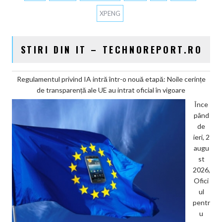
XPENG
STIRI DIN IT – TECHNOREPORT.RO
Regulamentul privind IA intră într-o nouă etapă: Noile cerințe
de transparență ale UE au intrat oficial în vigoare
Înce
pând
de
ieri, 2
augu
st
2026,
Ofici
ul
pentr
u