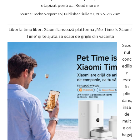
etapizat pentru…
Read more »
Source:
TechnoReport.ro
|
Published:
iulie 27, 2026 - 6:27 am
Liber la timp liber: Xiaomi lansează platforma „Me Time is Xiaomi
Time” și te ajută să scapi de grijile din vacanță
Sezo
nul
conc
ediilo
r
este
în
plin
dans,
însă
de
mult
e ori
bagaj