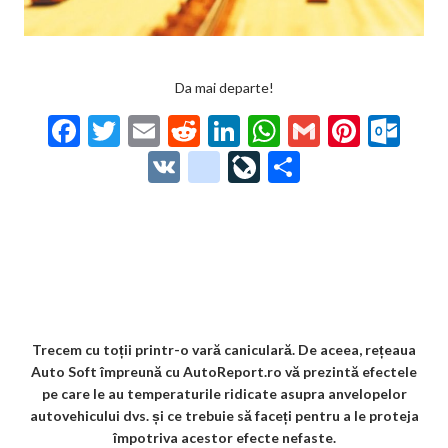
Da mai departe!
F
T
E
R
Li
W
G
Pi
O
ac
w
m
e
n
h
m
nt
ut
V
g
Li
P
e
itt
ai
d
ke
at
ai
er
lo
K
o
ve
ar
b
er
l
di
dI
s
l
es
o
o
Jo
ta
o
t
n
A
t
k.
gl
ur
je
o
p
co
e_
n
az
k
p
m
b
al
ă
o
Trecem cu toții printr-o vară caniculară. De aceea, rețeaua
Auto Soft împreună cu AutoReport.ro vă prezintă efectele
o
pe care le au temperaturile ridicate asupra anvelopelor
k
autovehicului dvs. și ce trebuie să faceți pentru a le proteja
împotriva acestor efecte nefaste.