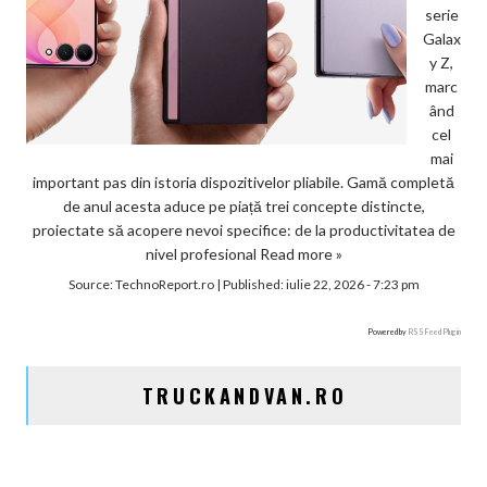
serie
Galax
y Z,
marc
ând
cel
mai
important pas din istoria dispozitivelor pliabile. Gamă completă
de anul acesta aduce pe piață trei concepte distincte,
proiectate să acopere nevoi specifice: de la productivitatea de
nivel profesional
Read more »
Source:
TechnoReport.ro
|
Published:
iulie 22, 2026 - 7:23 pm
Powered by
RSS Feed Plugin
TRUCKANDVAN.RO