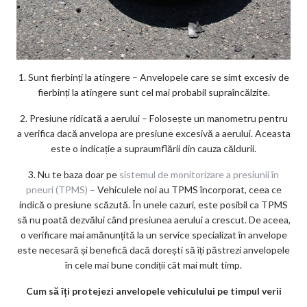
1. Sunt fierbinți la atingere – Anvelopele care se simt excesiv de
fierbinți la atingere sunt cel mai probabil supraîncălzite.
2. Presiune ridicată a aerului – Folosește un manometru pentru
a verifica dacă anvelopa are presiune excesivă a aerului. Aceasta
este o indicație a supraumflării din cauza căldurii.
3. Nu te baza doar pe
sistemul de monitorizare a presiunii în
pneuri (TPMS)
– Vehiculele noi au TPMS încorporat, ceea ce
indică o presiune scăzută. În unele cazuri, este posibil ca TPMS
să nu poată dezvălui când presiunea aerului a crescut. De aceea,
o verificare mai amănunțită la un service specializat în anvelope
este necesară și benefică dacă dorești să îți păstrezi anvelopele
în cele mai bune condiții cât mai mult timp.
Cum să îți protejezi anvelopele vehiculului pe timpul verii