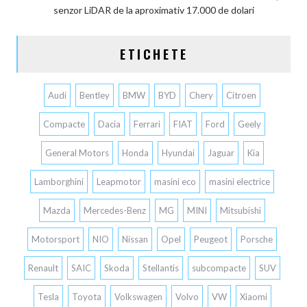
senzor LiDAR de la aproximativ 17.000 de dolari
ETICHETE
Audi
Bentley
BMW
BYD
Chery
Citroen
Compacte
Dacia
Ferrari
FIAT
Ford
Geely
General Motors
Honda
Hyundai
Jaguar
Kia
Lamborghini
Leapmotor
masini eco
masini electrice
Mazda
Mercedes-Benz
MG
MINI
Mitsubishi
Motorsport
NIO
Nissan
Opel
Peugeot
Porsche
Renault
SAIC
Skoda
Stellantis
subcompacte
SUV
Tesla
Toyota
Volkswagen
Volvo
VW
Xiaomi