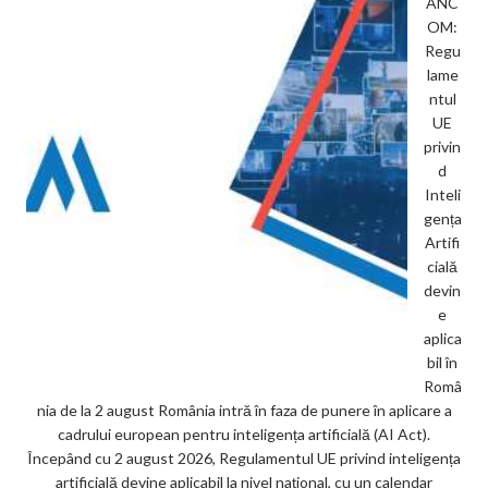
ANC
OM:
Regu
lame
ntul
UE
privin
d
Inteli
gența
Artifi
cială
devin
e
aplica
bil în
Româ
nia de la 2 august România intră în faza de punere în aplicare a
cadrului european pentru inteligența artificială (AI Act).
Începând cu 2 august 2026, Regulamentul UE privind inteligența
artificială devine aplicabil la nivel național, cu un calendar