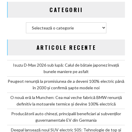
CATEGORII
Categorii
ARTICOLE RECENTE
Isuzu D-Max 2026 sub lupă: Calul de bătaie japonez învață
bunele maniere pe asfalt
Peugeot renunță la promisiunea de a deveni 100% electric până
în 2030 și confirmă șapte modele noi
O nouă eră la Munchen: Cea mai veche fabrică BMW renunță
definitiv la motoarele termice și devine 100% electrică
Producătorii auto chinezi, principalii beneficiari ai subvenților
guvernamentale EV din Germania
Deepal lansează noul SUV electric S05: Tehnologie de top și