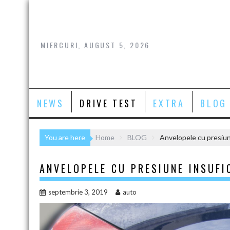
Skip
to
content
MIERCURI, AUGUST 5, 2026
NEWS
DRIVE TEST
EXTRA
BLOG
You are here
Home
BLOG
Anvelopele cu presiun
ANVELOPELE CU PRESIUNE INSUFI
septembrie 3, 2019
auto