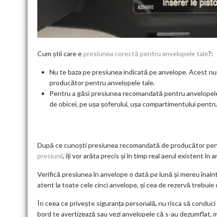
Cum știi care e
presiunea corectă pentru anvelopele tale
?:
Nu te baza pe presiunea indicată pe anvelope. Acest 
producător pentru anvelopele tale.
Pentru a găsi presiunea recomandată pentru anvelopele t
de obicei, pe ușa șoferului, ușa compartimentului pentr
După ce cunoști presiunea recomandată de producător pentr
presiunii
, îți vor arăta precis și în timp real aerul existent î
Verifică presiunea în anvelope o dată pe lună și mereu înainte 
atent la toate cele cinci anvelope, și cea de rezervă trebuie
În ceea ce privește siguranța personală, nu risca să conduci
bord te avertizează sau vezi anvelopele că s-au dezumflat, m