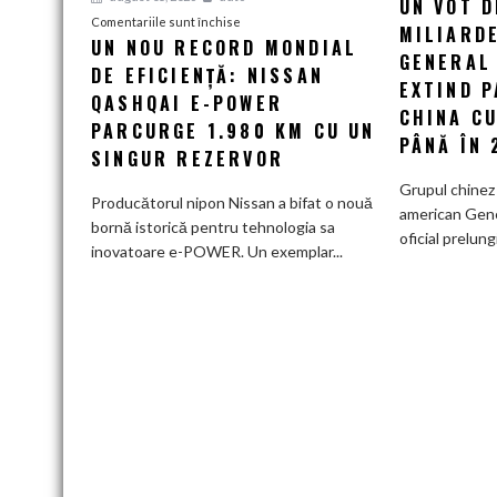
UN VOT D
pentru
Comentariile sunt închise
MILIARDE
UN NOU RECORD MONDIAL
Un
GENERAL
DE EFICIENȚĂ: NISSAN
nou
EXTIND 
record
QASHQAI E-POWER
CHINA CU
mondial
PARCURGE 1.980 KM CU UN
PÂNĂ ÎN 
de
SINGUR REZERVOR
eficiență:
Grupul chinez
Nissan
Producătorul nipon Nissan a bifat o nouă
american Gen
Qashqai
bornă istorică pentru tehnologia sa
oficial prelung
e-
inovatoare e-POWER. Un exemplar...
POWER
parcurge
1.980
km
cu
un
singur
rezervor