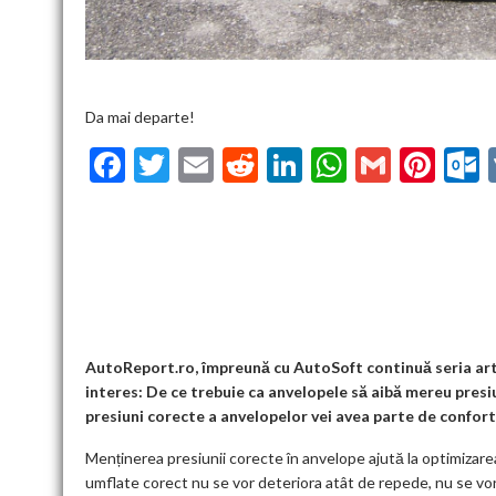
Da mai departe!
F
T
E
R
Li
W
G
Pi
ac
w
m
e
n
h
m
nt
u
e
itt
ai
d
ke
at
ai
er
l
b
er
l
di
dI
s
l
es
o
t
n
A
t
k
o
p
k
p
AutoReport.ro, împreună cu AutoSoft continuă seria artic
interes: De ce trebuie ca anvelopele să aibă mereu pres
presiuni corecte a anvelopelor vei avea parte de confort,
Menținerea presiunii corecte în anvelope ajută la optimizare
umflate corect nu se vor deteriora atât de repede, nu se vor 