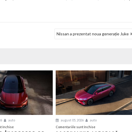
Nissan a prezentat noua generație Juke
26
auto
august 05, 2026
auto
pentru
pentru
t închise
Comentariile sunt închise