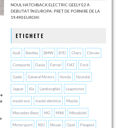
NOUL HATCHBACK ELECTRIC GEELY E2 A
DEBUTAT ÎN EUROPA: PREȚ DE PORNIRE DE LA
19.490 EURO￼
ETICHETE
Audi
Bentley
BMW
BYD
Chery
Citroen
Compacte
Dacia
Ferrari
FIAT
Ford
Geely
General Motors
Honda
Hyundai
Jaguar
Kia
Lamborghini
Leapmotor
de
masini eco
masini electrice
Mazda
ei
Mercedes-Benz
MG
MINI
Mitsubishi
le
Motorsport
NIO
Nissan
Opel
Peugeot