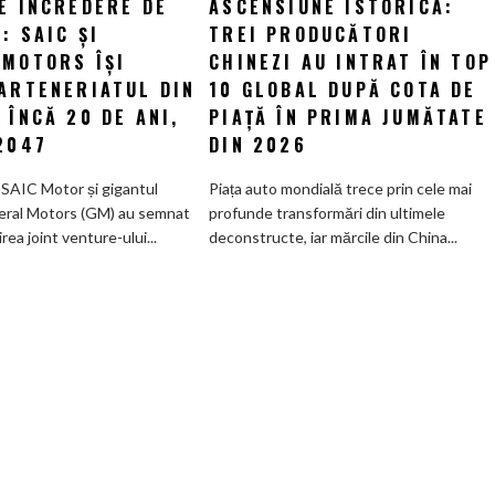
E ÎNCREDERE DE
ASCENSIUNE ISTORICĂ:
Un
Ascensiune
: SAIC ȘI
vot
TREI PRODUCĂTORI
istorică:
de
Trei
 MOTORS ÎȘI
CHINEZI AU INTRAT ÎN TOP
încredere
producători
PARTENERIATUL DIN
10 GLOBAL DUPĂ COTA DE
de
chinezi
 ÎNCĂ 20 DE ANI,
PIAȚĂ ÎN PRIMA JUMĂTATE
miliarde:
au
2047
DIN 2026
SAIC
intrat
și
în
 SAIC Motor și gigantul
Piața auto mondială trece prin cele mai
General
Top
eral Motors (GM) au semnat
profunde transformări din ultimele
Motors
10
irea joint venture-ului...
deconstructe, iar mărcile din China...
își
global
extind
după
parteneriatul
cota
din
de
China
piață
cu
în
încă
prima
20
jumătate
de
din
ani,
2026
până