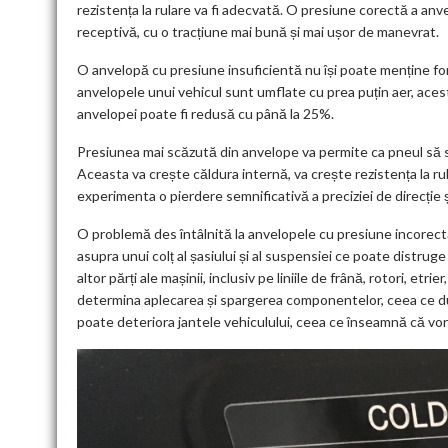
rezistența la rulare va fi adecvată. O presiune corectă a anv
receptivă, cu o tracțiune mai bună și mai ușor de manevrat.
O anvelopă cu presiune insuficientă nu își poate menține f
anvelopele unui vehicul sunt umflate cu prea puțin aer, acest
anvelopei poate fi redusă cu până la 25%.
Presiunea mai scăzută din anvelope va permite ca pneul să 
Aceasta va crește căldura internă, va crește rezistența la ru
experimenta o pierdere semnificativă a preciziei de direcție și a
O problemă des întâlnită la anvelopele cu presiune incorect
asupra unui colț al șasiului și al suspensiei ce poate distru
altor părți ale mașinii, inclusiv pe liniile de frână, rotori, etr
determina aplecarea și spargerea componentelor, ceea ce du
poate deteriora jantele vehiculului, ceea ce înseamnă că vor