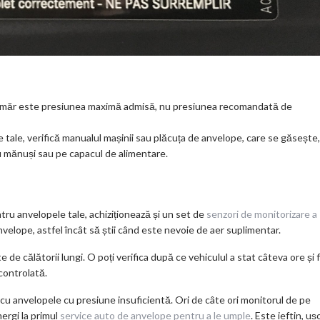
număr este presiunea maximă admisă, nu presiunea recomandată de
ale, verifică manualul mașinii sau plăcuța de anvelope, care se găsește,
u mănuși sau pe capacul de alimentare.
u anvelopele tale, achiziționează și un set de
senzori de monitorizare a
n anvelope, astfel încât să știi când este nevoie de aer suplimentar.
de călătorii lungi. O poți verifica după ce vehiculul a stat câteva ore și f
 controlată.
 cu anvelopele cu presiune insuficientă. Ori de câte ori monitorul de pe
ergi la primul
service auto de anvelope pentru a le umple
. Este ieftin, uș