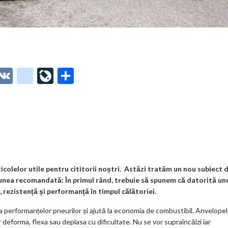
O
V
g
Li
P
t
K
o
ve
ar
o
o
Jo
ta
o
gl
ur
je
.
e_
n
az
co
b
al
ă
m
o
olelor utile pentru cititorii noștri. Astăzi tratăm un nou subiect 
iunea recomandată: În primul rând, trebuie să spunem că d
atorită un
o
 rezistență și performanță în timpul călătoriei.
k
a performanțelor pneurilor și ajută la economia de combustibil. Anvelope
m
deforma, flexa sau deplasa cu dificultate. Nu se vor supraîncălzi iar