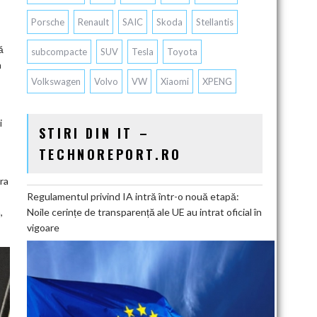
Porsche
Renault
SAIC
Skoda
Stellantis
ă
subcompacte
SUV
Tesla
Toyota
a
Volkswagen
Volvo
VW
Xiaomi
XPENG
i
STIRI DIN IT –
TECHNOREPORT.RO
ra
Regulamentul privind IA intră într-o nouă etapă:
Noile cerințe de transparență ale UE au intrat oficial în
,
vigoare