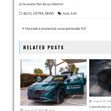
și te poate feri de accidente!
,
,
BLOG
EXTRA
NEWS
Auto Soft
NAVIGARE
Hyundai a prezentat noua generație i10
ÎN
ARTICOLE
RELATED POSTS
august 05, 20
Comentariile sun
august 05, 2026
auto