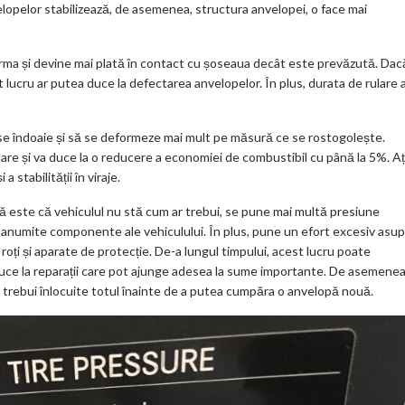
elopelor stabilizează, de asemenea, structura anvelopei, o face mai
ar
ks
orma și devine mai plată în contact cu șoseaua decât este prevăzută. Dac
 lucru ar putea duce la defectarea anvelopelor. În plus, durata de rulare 
se îndoaie și să se deformeze mai mult pe măsură ce se rostogolește.
lare și va duce la o reducere a economiei de combustibil cu până la 5%. Aț
 stabilității în viraje.
ă este că vehiculul nu stă cum ar trebui, se pune mai multă presiune
ge anumite componente ale vehiculului. În plus, pune un efort excesiv asup
ier, roți și aparate de protecție. De-a lungul timpului, acest lucru poate
ce la reparații care pot ajunge adesea la sume importante. De asemenea
 trebui înlocuite totul înainte de a putea cumpăra o anvelopă nouă.