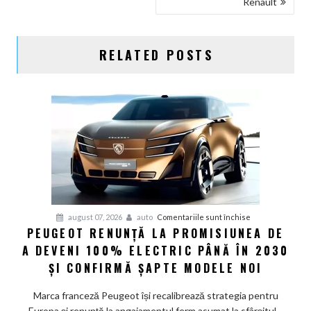
Renault
RELATED POSTS
pentru
august 07, 2026
auto
Comentariile sunt închise
PEUGEOT RENUNȚĂ LA PROMISIUNEA DE
Peugeot
A DEVENI 100% ELECTRIC PÂNĂ ÎN 2030
renunță
la
ȘI CONFIRMĂ ȘAPTE MODELE NOI
promisiunea
de
Marca franceză Peugeot își recalibrează strategia pentru
a
Europa și renunță la angajamentul ferm asumat la sfârșitul...