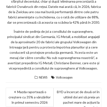
sfârșitul deceniului, chiar și după ‘eliminarea preconizată a
fabricii Osnabruck din rețea’. Datele mai arată că, în 2026, fabrica
de la Zwickau are cea mai bună performanță dintre cele patru
fabrici amenințate cu închiderea, cu o rată de utilizare de 88%,
dar se preconizează că aceasta va scădea la 42% până în 2030.
Înainte de ședința de joi a consiliului de supraveghere,
principalul sindicat din Germania, IG Metall, a mobilizat angajații
de la aproximativ 20 de fabrici ale grupului Volkswagen din
întreaga țară pentru a protesta împotriva planurilor și a cere
conducerii să protejeze producția germană. ‘Acesta este un
mesaj clar către consiliu: Nu sub supravegherea noastră!’, a
avertizat președinta IG Metall, Christiane Benner, care este și
vicepreședintă a consiliului de supraveghere al Volkswagen.
NEWS
Volkswagen
NAVIGARE
Mazda raportează o
BYD a încercat de două ori în
creștere cu 35% a vânzărilor
ultimii doi ani să preia un
ÎN
în primul semestru 2026
pachet mare de acțiuni la
ARTICOLE