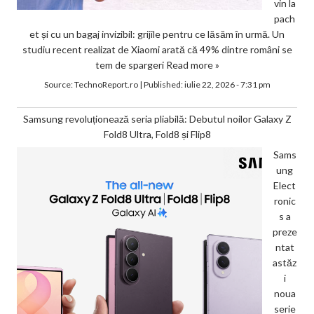
vin la
pach
et și cu un bagaj invizibil: grijile pentru ce lăsăm în urmă. Un
studiu recent realizat de Xiaomi arată că 49% dintre români se
tem de spargeri
Read more »
Source:
TechnoReport.ro
|
Published:
iulie 22, 2026 - 7:31 pm
Samsung revoluționează seria pliabilă: Debutul noilor Galaxy Z
Fold8 Ultra, Fold8 și Flip8
Sams
ung
Elect
ronic
s a
preze
ntat
astăz
i
noua
serie