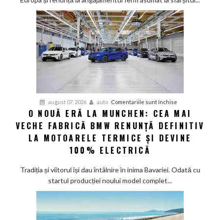
deveni
100%
electric
până
în
2030
și
confirmă
șapte
pentru
august 07, 2026
auto
Comentariile sunt închise
modele
O NOUĂ ERĂ LA MUNCHEN: CEA MAI
O
noi
VECHE FABRICĂ BMW RENUNȚĂ DEFINITIV
nouă
eră
LA MOTOARELE TERMICE ȘI DEVINE
la
100% ELECTRICĂ
Munchen:
Cea
Tradiția și viitorul își dau întâlnire în inima Bavariei. Odată cu
mai
startul producției noului model complet...
veche
fabrică
BMW