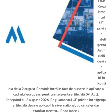
OM:
Regu
lame
ntul
UE
privin
d
Inteli
gența
Artifi
cială
devin
e
aplica
bil în
Româ
nia de la 2 august România intră în faza de punere în aplicare a
cadrului european pentru inteligența artificială (AI Act).
Începând cu 2 august 2026, Regulamentul UE privind inteligența
artificială devine aplicabil la nivel național, cu un calendar
etapizat pentru…
Read more »