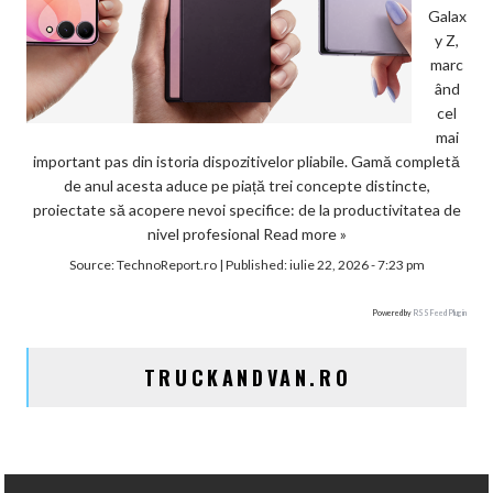
Galax
y Z,
marc
ând
cel
mai
important pas din istoria dispozitivelor pliabile. Gamă completă
de anul acesta aduce pe piață trei concepte distincte,
proiectate să acopere nevoi specifice: de la productivitatea de
nivel profesional
Read more »
Source:
TechnoReport.ro
|
Published:
iulie 22, 2026 - 7:23 pm
Powered by
RSS Feed Plugin
TRUCKANDVAN.RO