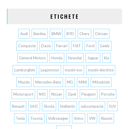
ETICHETE
Audi
Bentley
BMW
BYD
Chery
Citroen
Compacte
Dacia
Ferrari
FIAT
Ford
Geely
General Motors
Honda
Hyundai
Jaguar
Kia
Lamborghini
Leapmotor
masini eco
masini electrice
Mazda
Mercedes-Benz
MG
MINI
Mitsubishi
Motorsport
NIO
Nissan
Opel
Peugeot
Porsche
Renault
SAIC
Skoda
Stellantis
subcompacte
SUV
Tesla
Toyota
Volkswagen
Volvo
VW
Xiaomi