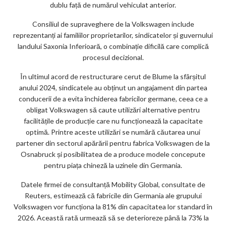
dublu față de numărul vehiculat anterior.
Consiliul de supraveghere de la Volkswagen include
reprezentanți ai familiilor proprietarilor, sindicatelor și guvernului
landului Saxonia Inferioară, o combinație dificilă care complică
procesul decizional.
În ultimul acord de restructurare cerut de Blume la sfârșitul
anului 2024, sindicatele au obținut un angajament din partea
conducerii de a evita închiderea fabricilor germane, ceea ce a
obligat Volkswagen să caute utilizări alternative pentru
facilitățile de producție care nu funcționează la capacitate
optimă. Printre aceste utilizări se numără căutarea unui
partener din sectorul apărării pentru fabrica Volkswagen de la
Osnabruck și posibilitatea de a produce modele concepute
pentru piața chineză la uzinele din Germania.
Datele firmei de consultanță Mobility Global, consultate de
Reuters, estimează că fabricile din Germania ale grupului
Volkswagen vor funcționa la 81% din capacitatea lor standard în
2026. Această rată urmează să se deterioreze până la 73% la