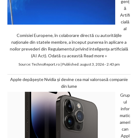
genț
ă
Artifi
cială
al
Comisiei Europene, în colaborare directă cu autoritățile
naționale din statele membre, a început punerea în aplicare a
noilor prevederi din Regulamentul privind inteligența artificială
(AI Act). Odată cu această
Read more »
Source:
TechnoReport.ro
|
Published:
august 3, 2026 - 2:43 pm
Apple depășește Nvidia și devine cea mai valoroasă companie
din lume
Grup
ul
infor
matic
ameri
can
Appl