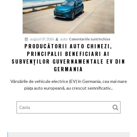
renunță
definitiv
la
motoarele
termice
și
pentru
august 07, 2026
auto
Comentariile sunt închise
devine
PRODUCĂTORII AUTO CHINEZI,
Producătorii
100%
PRINCIPALII BENEFICIARI AI
auto
electrică
chinezi,
SUBVENȚILOR GUVERNAMENTALE EV DIN
principalii
GERMANIA
beneficiari
ai
Vânzările de vehicule electrice (EV) în Germania, cea mai mare
subvenților
piața auto europeană, au crescut semnificativ...
guvernamentale
EV
din
Germania