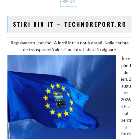
XPENG
STIRI DIN IT – TECHNOREPORT.RO
Regulamentul privind IA intră într-o nouă etapă: Noile cerințe
de transparență ale UE au intrat oficial în vigoare
Înce
pând
de
ieri, 2
augu
st
2026,
Ofici
ul
pentr
u
Inteli