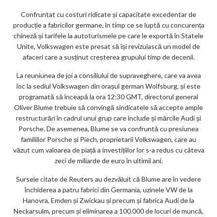
ks
Confruntat cu costuri ridicate și capacitate excedentar de
producție a fabricilor germane, în timp ce se luptă cu concurența
chineză și tarifele la autoturismele pe care le exportă în Statele
Unite, Volkswagen este presat să își revizuiască un model de
afaceri care a susținut creșterea grupului timp de decenii.
La reuniunea de joi a consiliului de supraveghere, care va avea
loc la sediul Volkswagen din orașul german Wolfsburg, și este
programată să înceapă la ora 12:30 GMT, directorul general
Oliver Blume trebuie să convingă sindicatele să accepte ample
restructurări în cadrul unui grup care include și mărcile Audi și
Porsche. De asemenea, Blume se va confruntă cu presiunea
familiilor Porsche și Piech, proprietarii Volkswagen, care au
văzut cum valoarea de piață a investițiilor lor s-a redus cu câteva
zeci de miliarde de euro în ultimii ani.
Sursele citate de Reuters au dezvăluit că Blume are în vedere
închiderea a patru fabrici din Germania, uzinele VW de la
Hanovra, Emden și Zwickau și precum și fabrica Audi de la
Neckarsulm, precum și eliminarea a 100.000 de locuri de muncă,