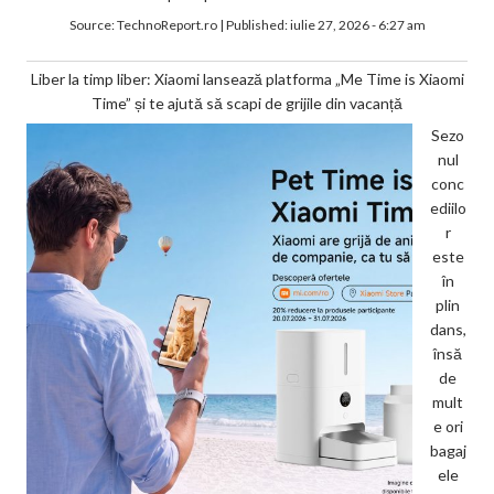
Source:
TechnoReport.ro
|
Published:
iulie 27, 2026 - 6:27 am
Liber la timp liber: Xiaomi lansează platforma „Me Time is Xiaomi
Time” și te ajută să scapi de grijile din vacanță
Sezo
nul
conc
ediilo
r
este
în
plin
dans,
însă
de
mult
e ori
bagaj
ele