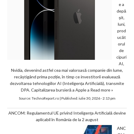
e a
depă
șit,
luni,
prod
ucăt
orul
de
cipuri
AI,
Nvidia, devenind astfel cea mai valoroasă companie din lume,
recâștigând prima poziție, în timp ce investitorii evaluează
dezvoltarea tehnologiilor AI (Inteligența Artificială), transmite
DPA. Capitalizarea bursieră a Apple a
Read more »
Source:
TechnoReport.ro
|
Published:
iulie 30, 2026 - 2:13 pm
ANCOM: Regulamentul UE privind Inteligența Artificială devine
aplicabil în România de la 2 august
ANC