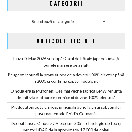
CATEGORII
Categorii
ARTICOLE RECENTE
Isuzu D-Max 2026 sub lupă: Calul de bătaie japonez învață
bunele maniere pe asfalt
Peugeot renunță la promisiunea de a deveni 100% electric până
în 2030 și confirmă șapte modele noi
O nouă eră la Munchen: Cea mai veche fabrică BMW renunță
definitiv la motoarele termice și devine 100% electrică
Producătorii auto chinezi, principalii beneficiari ai subvenților
guvernamentale EV din Germania
Deepal lansează noul SUV electric S05: Tehnologie de top și
senzor LiDAR de la aproximativ 17.000 de dolari