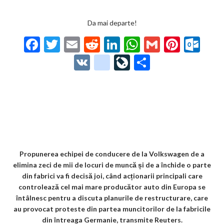
Da mai departe!
F
T
E
R
Li
W
G
Pi
O
ac
w
m
e
n
h
m
nt
ut
V
g
Li
P
e
itt
ai
d
ke
at
ai
er
lo
K
o
ve
ar
b
er
l
di
dI
s
l
es
o
o
Jo
ta
o
t
n
A
t
k.
gl
ur
je
o
p
co
e_
n
az
k
p
m
b
al
ă
o
Propunerea echipei de conducere de la Volkswagen de a
elimina zeci de mii de locuri de muncă și de a închide o parte
o
din fabrici va fi decisă joi, când acționarii principali care
k
controlează cel mai mare producător auto din Europa se
întâlnesc pentru a discuta planurile de restructurare, care
m
au provocat proteste din partea muncitorilor de la fabricile
ar
din întreaga Germanie, transmite Reuters.