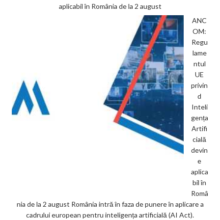
aplicabil în România de la 2 august
ANC
OM:
Regu
lame
ntul
UE
privin
d
Inteli
gența
Artifi
cială
devin
e
aplica
bil în
Româ
nia de la 2 august România intră în faza de punere în aplicare a
cadrului european pentru inteligența artificială (AI Act).