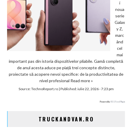
i
noua
serie
Galax
y Z,
marc
ând
cel
mai
important pas din istoria dispozitivelor pliabile. Gamă completă
de anul acesta aduce pe piață trei concepte distincte,
proiectate să acopere nevoi specifice: de la productivitatea de
nivel profesional
Read more »
Source:
TechnoReport.ro
|
Published:
iulie 22, 2026 - 7:23 pm
Powered by
RSS Feed Plugin
TRUCKANDVAN.RO