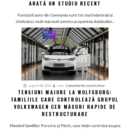
apasă
ARATĂ UN STUDIU RECENT
tot
mai
Furnizorii auto din Germania sunt tot mai îndatorați și
greu
cheltuiesc mult mai mult pentru acoperirea dobânzilor...
pe
furnizorii
auto
germani,
arată
un
studiu
recent
pentru
august 08, 2026
auto
Comentariile sunt închise
TENSIUNI MAJORE LA WOLFSBURG:
Tensiuni
FAMILIILE CARE CONTROLEAZĂ GRUPUL
majore
la
VOLKSWAGEN CER MĂSURI RAPIDE DE
Wolfsburg:
RESTRUCTURARE
Familiile
care
Membrii familiilor Porsche și Piëch, care dețin controlul asupra
controlează