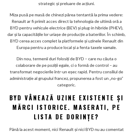
strategic și preluare de acțiuni.
Miza pusă pe masă de chinezi părea tentantă la prima vedere:
Renault ar fi primit acces direct la tehnologia de ultimă oră a
BYD pentru vehicule electrice (BEV) și plug-in hibride (PHEV),
dar și la capacitățile lor uriașe de producție a bateriilor. În schimb,
BYD cerea acces complet la platformele și uzinele Renault din
Europa pentru a produce local și a fenta taxele vamale.
Din nou, termenii duri folosiți de BYD – care nu căuta o
colaborare de pe poziții egale, ci o formă de control – au
transformat negocierile într-un eșec rapid. Pentru consiliul de
administrație al grupului francez, propunerea a fost un „no-go”
categoric.
BYD VÂNEAZĂ UZINE EXISTENTE ȘI
MĂRCI ISTORICE. MASERATI, PE
LISTA DE DORINȚE?
Până la acest moment, nici Renault și nici BYD nu au comentat