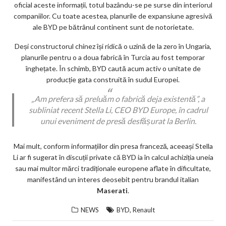
oficial aceste informații, totul bazându-se pe surse din interiorul
companiilor. Cu toate acestea, planurile de expansiune agresivă
ale BYD pe bătrânul continent sunt de notorietate.
Deși constructorul chinez își ridică o uzină de la zero în Ungaria,
planurile pentru o a doua fabrică în Turcia au fost temporar
înghețate. În schimb, BYD caută acum activ o unitate de
producție gata construită în sudul Europei.
„Am prefera să preluăm o fabrică deja existentă”, a
subliniat recent Stella Li, CEO BYD Europe, în cadrul
unui eveniment de presă desfășurat la Berlin.
Mai mult, conform informațiilor din presa franceză, aceeași Stella
Li ar fi sugerat în discuții private că BYD ia în calcul achiziția uneia
sau mai multor mărci tradiționale europene aflate în dificultate,
manifestând un interes deosebit pentru brandul italian
Maserati
.
,
NEWS
BYD
Renault