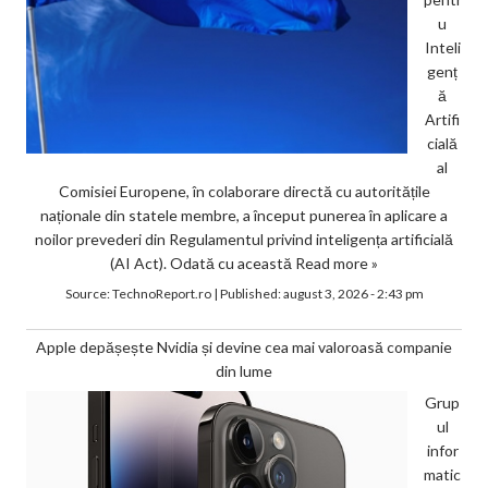
u
Inteli
genț
ă
Artifi
cială
al
Comisiei Europene, în colaborare directă cu autoritățile
naționale din statele membre, a început punerea în aplicare a
noilor prevederi din Regulamentul privind inteligența artificială
(AI Act). Odată cu această
Read more »
Source:
TechnoReport.ro
|
Published:
august 3, 2026 - 2:43 pm
Apple depășește Nvidia și devine cea mai valoroasă companie
din lume
Grup
ul
infor
matic