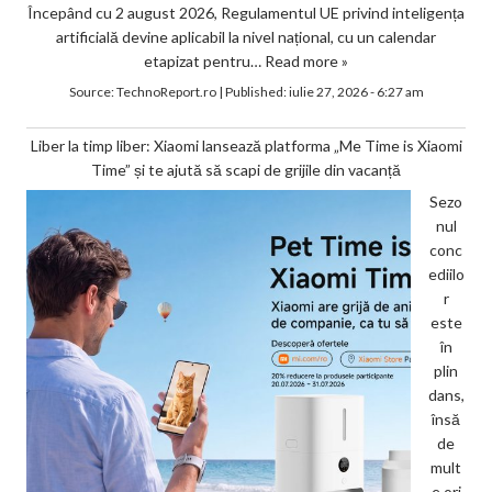
Începând cu 2 august 2026, Regulamentul UE privind inteligența
artificială devine aplicabil la nivel național, cu un calendar
etapizat pentru…
Read more »
Source:
TechnoReport.ro
|
Published:
iulie 27, 2026 - 6:27 am
Liber la timp liber: Xiaomi lansează platforma „Me Time is Xiaomi
Time” și te ajută să scapi de grijile din vacanță
Sezo
nul
conc
ediilo
r
este
în
plin
dans,
însă
de
mult
e ori