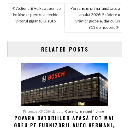
NAVIGARE
Acționarii Volkswagen se
Porsche în prima jumătate a
întâlnesc pentru a decide
anului 2026: Scădere a
ÎN
viitorul gigantului auto
livrărilor globale, dar cu un
ARTICOLE
911 de neoprit
RELATED POSTS
pentru
august 08, 2026
auto
Comentariile sunt închise
POVARA DATORIILOR APASĂ TOT MAI
Povara
GREU PE FURNIZORII AUTO GERMANI,
datoriilor