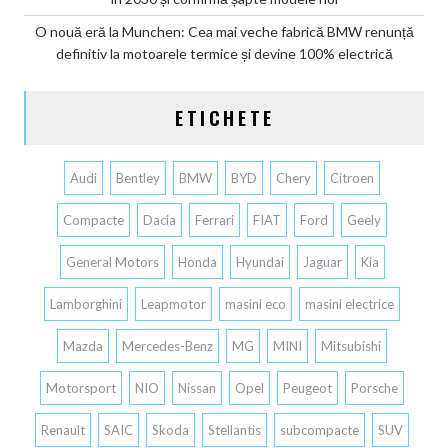
O nouă eră la Munchen: Cea mai veche fabrică BMW renunță
definitiv la motoarele termice și devine 100% electrică
ETICHETE
Audi
Bentley
BMW
BYD
Chery
Citroen
Compacte
Dacia
Ferrari
FIAT
Ford
Geely
General Motors
Honda
Hyundai
Jaguar
Kia
Lamborghini
Leapmotor
masini eco
masini electrice
Mazda
Mercedes-Benz
MG
MINI
Mitsubishi
Motorsport
NIO
Nissan
Opel
Peugeot
Porsche
Renault
SAIC
Skoda
Stellantis
subcompacte
SUV