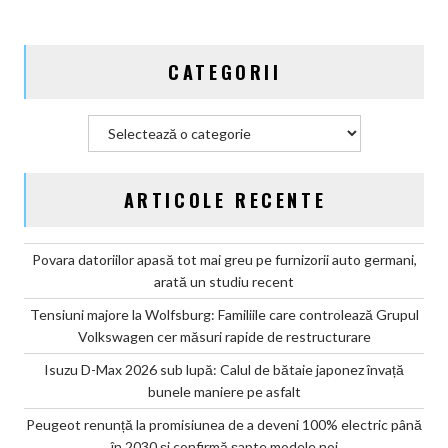
în
2030
și
CATEGORII
confirmă
șapte
modele
Categorii
noi
ARTICOLE RECENTE
Povara datoriilor apasă tot mai greu pe furnizorii auto germani,
arată un studiu recent
Tensiuni majore la Wolfsburg: Familiile care controlează Grupul
Volkswagen cer măsuri rapide de restructurare
Isuzu D-Max 2026 sub lupă: Calul de bătaie japonez învață
bunele maniere pe asfalt
Peugeot renunță la promisiunea de a deveni 100% electric până
în 2030 și confirmă șapte modele noi