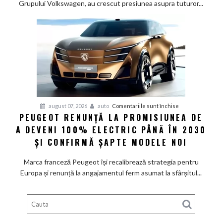
Grupului Volkswagen, au crescut presiunea asupra tuturor...
Grupul
Volkswagen
cer
măsuri
rapide
de
restructurare
pentru
august 07, 2026
auto
Comentariile sunt închise
PEUGEOT RENUNȚĂ LA PROMISIUNEA DE
Peugeot
A DEVENI 100% ELECTRIC PÂNĂ ÎN 2030
renunță
la
ȘI CONFIRMĂ ȘAPTE MODELE NOI
promisiunea
de
Marca franceză Peugeot își recalibrează strategia pentru
a
Europa și renunță la angajamentul ferm asumat la sfârșitul...
deveni
100%
electric
până