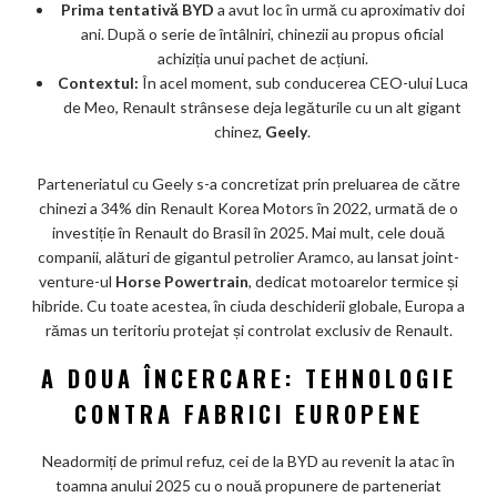
Prima tentativă BYD
a avut loc în urmă cu aproximativ doi
ani. După o serie de întâlniri, chinezii au propus oficial
achiziția unui pachet de acțiuni.
Contextul:
În acel moment, sub conducerea CEO-ului Luca
de Meo, Renault strânsese deja legăturile cu un alt gigant
chinez,
Geely
.
Parteneriatul cu Geely s-a concretizat prin preluarea de către
chinezi a 34% din Renault Korea Motors în 2022, urmată de o
investiție în Renault do Brasil în 2025. Mai mult, cele două
companii, alături de gigantul petrolier Aramco, au lansat joint-
venture-ul
Horse Powertrain
, dedicat motoarelor termice și
hibride. Cu toate acestea, în ciuda deschiderii globale, Europa a
rămas un teritoriu protejat și controlat exclusiv de Renault.
A DOUA ÎNCERCARE: TEHNOLOGIE
CONTRA FABRICI EUROPENE
Neadormiți de primul refuz, cei de la BYD au revenit la atac în
toamna anului 2025 cu o nouă propunere de parteneriat