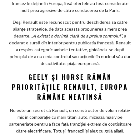
m
francez le deține în Europa, însă ofertele au fost considerate
ar
mult prea agresive de către conducerea de la Paris.
ks
Deși Renault este recunoscut pentru deschiderea sa către
alianțe strategice, de data aceasta propunerea a mers prea
departe.
„A existat o dorință clară de a prelua controlul”
, a
declarat o sursă din interior pentru publicația franceză. Renault
a respins categoric ambele tentative, ghidându-se după
principiul de a nu ceda controlul sau acțiunile în nucleul său dur
de activitate: piața europeană.
GEELY ȘI HORSE RĂMÂN
PRIORITĂȚILE RENAULT, EUROPA
RĂMÂNE NEATINSĂ
Nu este un secret că Renault, un constructor de volum relativ
mic în comparație cu marii titani auto, mizează masiv pe
parteneriate pentru a face față tranziției extrem de costisitoare
către electrificare. Totuși, francezii își aleg cu grijă aliații.