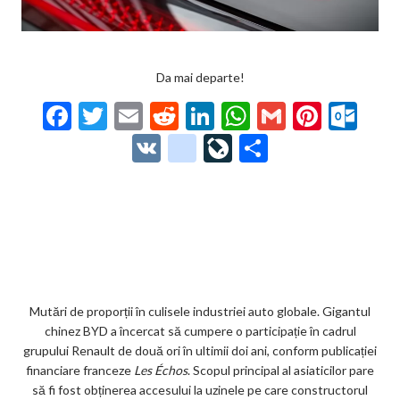
Da mai departe!
F
T
E
R
Li
W
G
Pi
O
ac
w
m
e
n
h
m
nt
ut
V
g
Li
P
e
itt
ai
d
ke
at
ai
er
lo
K
o
ve
ar
b
er
l
di
dI
s
l
es
o
o
Jo
ta
o
t
n
A
t
k.
gl
ur
je
o
p
co
e_
n
az
k
p
m
b
al
ă
o
Mutări de proporții în culisele industriei auto globale. Gigantul
chinez BYD a încercat să cumpere o participație în cadrul
o
grupului Renault de două ori în ultimii doi ani, conform publicației
k
financiare franceze
Les Échos
. Scopul principal al asiaticilor pare
să fi fost obținerea accesului la uzinele pe care constructorul