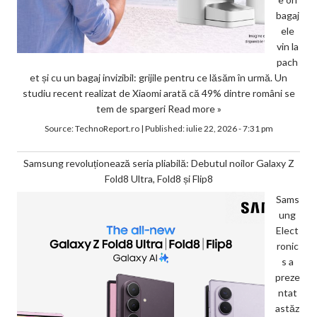
bagaj
ele
vin la
pach
et și cu un bagaj invizibil: grijile pentru ce lăsăm în urmă. Un
studiu recent realizat de Xiaomi arată că 49% dintre români se
tem de spargeri
Read more »
Source:
TechnoReport.ro
|
Published:
iulie 22, 2026 - 7:31 pm
Samsung revoluționează seria pliabilă: Debutul noilor Galaxy Z
Fold8 Ultra, Fold8 și Flip8
Sams
ung
Elect
ronic
s a
preze
ntat
astăz