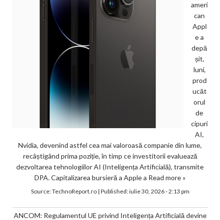
ameri
can
Appl
e a
depă
șit,
luni,
prod
ucăt
orul
de
cipuri
AI,
Nvidia, devenind astfel cea mai valoroasă companie din lume,
recâștigând prima poziție, în timp ce investitorii evaluează
dezvoltarea tehnologiilor AI (Inteligența Artificială), transmite
DPA. Capitalizarea bursieră a Apple a
Read more »
Source:
TechnoReport.ro
|
Published:
iulie 30, 2026 - 2:13 pm
ANCOM: Regulamentul UE privind Inteligența Artificială devine