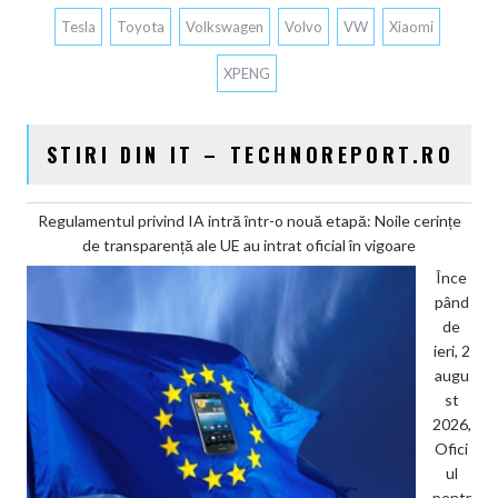
Tesla
Toyota
Volkswagen
Volvo
VW
Xiaomi
XPENG
STIRI DIN IT – TECHNOREPORT.RO
Regulamentul privind IA intră într-o nouă etapă: Noile cerințe
de transparență ale UE au intrat oficial în vigoare
Înce
pând
de
ieri, 2
augu
st
2026,
Ofici
ul
pentr