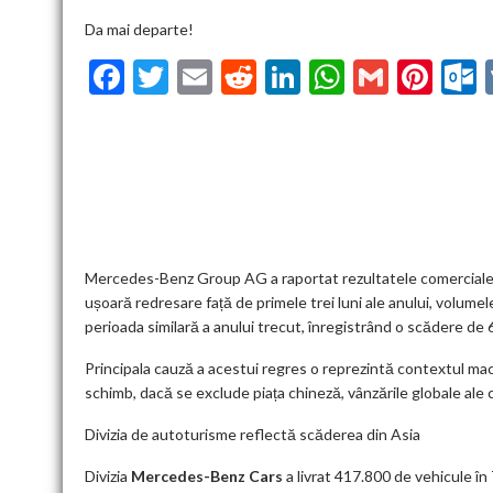
Da mai departe!
F
T
E
R
Li
W
G
Pi
ac
w
m
e
n
h
m
nt
u
e
itt
ai
d
ke
at
ai
er
l
b
er
l
di
dI
s
l
es
o
t
n
A
t
k
o
p
k
p
Mercedes-Benz Group AG a raportat rezultatele comerciale pen
ușoară redresare față de primele trei luni ale anului, volume
perioada similară a anului trecut, înregistrând o scădere de 
Principala cauză a acestui regres o reprezintă contextul macr
schimb, dacă se exclude piața chineză, vânzările globale al
Divizia de autoturisme reflectă scăderea din Asia
Divizia
Mercedes-Benz Cars
a livrat 417.800 de vehicule în