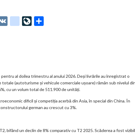
O
V
g
Li
P
t
K
o
ve
ar
o
o
Jo
ta
o
gl
ur
je
.
e_
n
az
co
b
al
ă
m
o
tru al doilea trimestru al anului 2026. Deși livrările au înregistrat o
le totale (autoturisme și vehicule comerciale ușoare) rămân sub nivelul di
o
6%, cu un volum total de 511.900 de unități.
k
oeconomic dificil și competiția acerbă din Asia, în special din China. În
m
e constructorului german au crescut cu 3%.
ar
ks
 T2, bifând un declin de 8% comparativ cu T2 2025. Scăderea a fost vizibi