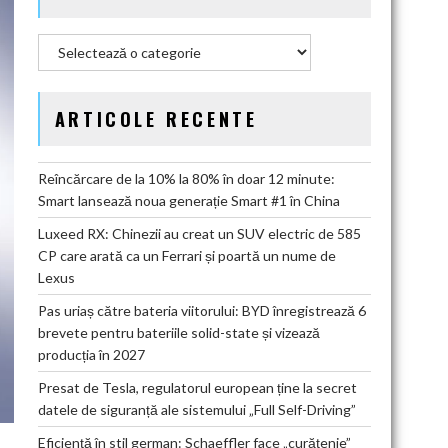
Categorii
ARTICOLE RECENTE
Reîncărcare de la 10% la 80% în doar 12 minute:
Smart lansează noua generație Smart #1 în China
Luxeed RX: Chinezii au creat un SUV electric de 585
CP care arată ca un Ferrari și poartă un nume de
Lexus
Pas uriaș către bateria viitorului: BYD înregistrează 6
brevete pentru bateriile solid-state și vizează
producția în 2027
Presat de Tesla, regulatorul european ține la secret
datele de siguranță ale sistemului „Full Self-Driving”
Eficiență în stil german: Schaeffler face „curățenie”