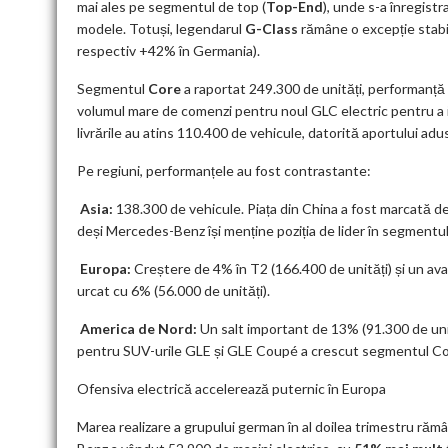
mai ales pe segmentul de top (
Top-End
), unde s-a înregistr
modele. Totuși, legendarul
G-Class
rămâne o excepție stabi
respectiv +42% în Germania).
Segmentul
Core
a raportat 249.300 de unități, performanț
volumul mare de comenzi pentru noul GLC electric pentru a i
livrările au atins 110.400 de vehicule, datorită aportului adu
Pe regiuni, performanțele au fost contrastante:
Asia:
138.300 de vehicule. Piața din China a fost marcată de
deși Mercedes-Benz își menține poziția de lider în segmentu
Europa:
Creștere de 4% în T2 (166.400 de unități) și un ava
urcat cu 6% (56.000 de unități).
America de Nord:
Un salt important de 13% (91.300 de unit
pentru SUV-urile GLE și GLE Coupé a crescut segmentul C
Ofensiva electrică accelerează puternic în Europa
Marea realizare a grupului german în al doilea trimestru ră