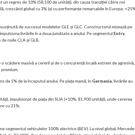
at un regres de 10% (58.100 de unități), din cauza tranziției către noi
lă, crescând global cu 3% (și cu performanțe remarcabile în Europa: +25%
ă susținută de succesul modelelor GLE și GLC. Constructorul mizează pe
mpulsiona livrările în a doua jumătate a anului. Pe segmentul
Entry
,
s de noile CLA și GLB.
 o scădere masivă a cererii și de o concurență locală extrem de agresivă,
l premium.
ns de 5% de la începutul anului. Pe piața mamă, în
Germania
, livrările au
ăți), impulsionat de piața din SUA (+10%, 81.900 unități), unde cererea
ore cu 21%.
mâne segmentul vehiculelor 100% electrice (BEV). La nivel global, Mercede