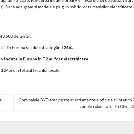
față de T2 2025. Ponderea modelelor BEV în mixul global de vânzări a urc
ut). Dacă adăugăm și modelele plug-in hybrid, cota mașinilor electrificate 
 43.500 de unități.
rcii din Europa s-a dublat, atingând
26%
.
ândute în Europa în T2 au fost electrificate
.
24% din totalul livrărilor locale.
ne
Convoaiele BYD trec peste avertismentele oficiale și intervin 
zonele calamitate din China