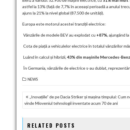
Benz a vândut 52.900 de mașini electrice, cu
51% mai mult
astfel la 13% (față de 7,7% în aceeași perioadă a anului trec
ajuns la 21% la nivel global (87.500 de unități).
Europa este motorul acestei tranziții electrice:
Vânzările de modele BEV au explodat cu
+87%
, ajungând la
Cota de piață a vehiculelor electrice în totalul vânzărilor mă
Luând în calcul și hibrizii,
43% din mașinile Mercedes-Benz v
În Germania, vânzările de electrice s-au dublat, reprezentând 
NEWS
NAVIGARE
„Inovațiile” de pe Dacia Striker și mașina timpului: Cum 
vinde Mioveniul tehnologii inventate acum 70 de ani
ÎN
ARTICOLE
RELATED POSTS