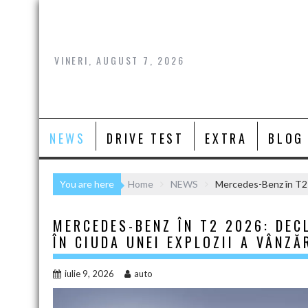
Skip
to
content
VINERI, AUGUST 7, 2026
NEWS
DRIVE TEST
EXTRA
BLOG
You are here
Home
NEWS
Mercedes-Benz în T2 20
MERCEDES-BENZ ÎN T2 2026: DEC
ÎN CIUDA UNEI EXPLOZII A VÂNZĂ
iulie 9, 2026
auto