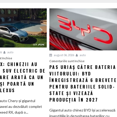
26
auto
august 06, 2026
auto
pentru
t închise
pentru
Comentariile sunt închise
X: CHINEZII AU
Luxeed
PAS URIAȘ CĂTRE BATERIA
Pas
 SUV ELECTRIC DE
RX:
VIITORULUI: BYD
uriaș
Chinezii
CARE ARATĂ CA UN
către
ÎNREGISTREAZĂ 6 BREVETE
au
 ȘI POARTĂ UN
bateria
PENTRU BATERIILE SOLID-
creat
 LEXUS
viitorului:
STATE ȘI VIZEAZĂ
un
BYD
SUV
PRODUCȚIA ÎN 2027
auto Chery și gigantul
înregistrează
electric
awei au dezvăluit complet
6
Gigantul auto chinez BYD își accelerează
de
xeed RX, după o...
brevete
investițiile în dezvoltarea bateriilor cu
585