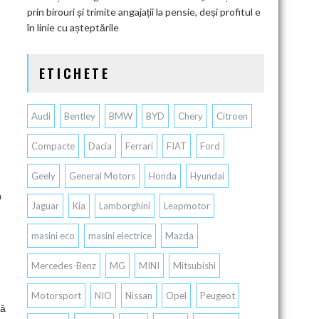
prin birouri și trimite angajații la pensie, deși profitul e
în linie cu așteptările
ETICHETE
Audi
Bentley
BMW
BYD
Chery
Citroen
Compacte
Dacia
Ferrari
FIAT
Ford
Geely
General Motors
Honda
Hyundai
n
Jaguar
Kia
Lamborghini
Leapmotor
masini eco
masini electrice
Mazda
Mercedes-Benz
MG
MINI
Mitsubishi
Motorsport
NIO
Nissan
Opel
Peugeot
lă