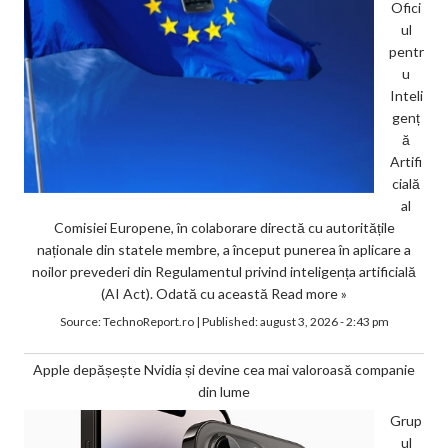
Ofici
ul
pentr
u
Inteli
genț
ă
Artifi
cială
al
Comisiei Europene, în colaborare directă cu autoritățile
naționale din statele membre, a început punerea în aplicare a
noilor prevederi din Regulamentul privind inteligența artificială
(AI Act). Odată cu această
Read more »
Source:
TechnoReport.ro
|
Published:
august 3, 2026 - 2:43 pm
Apple depășește Nvidia și devine cea mai valoroasă companie
din lume
Grup
ul