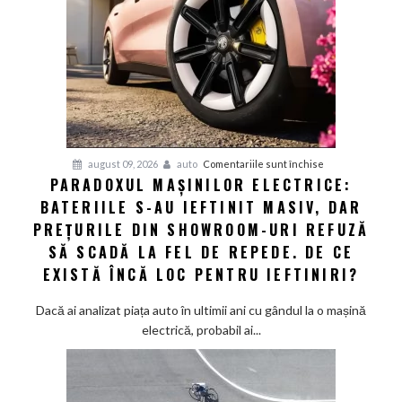
a
obligat
concurența
din
Asia
giganții
VW
și
pentru
august 09, 2026
auto
Comentariile sunt închise
Audi
PARADOXUL MAȘINILOR ELECTRICE:
Paradoxul
să
BATERIILE S-AU IEFTINIT MASIV, DAR
mașinilor
schimbe
electrice:
PREȚURILE DIN SHOWROOM-URI REFUZĂ
foaia
Bateriile
SĂ SCADĂ LA FEL DE REPEDE. DE CE
s-
EXISTĂ ÎNCĂ LOC PENTRU IEFTINIRI?
au
ieftinit
Dacă ai analizat piața auto în ultimii ani cu gândul la o mașină
masiv,
electrică, probabil ai...
dar
prețurile
din
showroom-