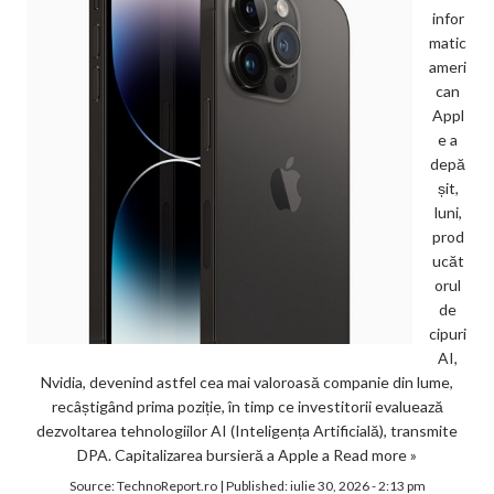
infor
matic
ameri
can
Appl
e a
depă
șit,
luni,
prod
ucăt
orul
de
cipuri
AI,
Nvidia, devenind astfel cea mai valoroasă companie din lume,
recâștigând prima poziție, în timp ce investitorii evaluează
dezvoltarea tehnologiilor AI (Inteligența Artificială), transmite
DPA. Capitalizarea bursieră a Apple a
Read more »
Source:
TechnoReport.ro
|
Published:
iulie 30, 2026 - 2:13 pm