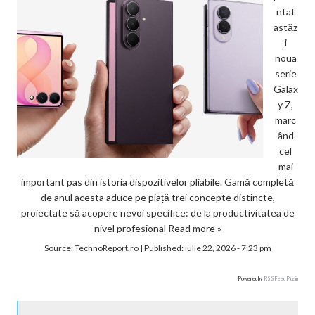
ntat
astăz
i
noua
serie
Galax
y Z,
marc
ând
cel
mai
important pas din istoria dispozitivelor pliabile. Gamă completă
de anul acesta aduce pe piață trei concepte distincte,
proiectate să acopere nevoi specifice: de la productivitatea de
nivel profesional
Read more »
Source:
TechnoReport.ro
|
Published:
iulie 22, 2026 - 7:23 pm
Powered by
RSS Feed Plugin