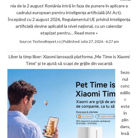
nia de la 2 august România intră în faza de punere în aplicare a
cadrului european pentru inteligența artificială (AI Act).
Începând cu 2 august 2026, Regulamentul UE privind inteligența
artificială devine aplicabil la nivel național, cu un calendar
etapizat pentru…
Read more »
Source:
TechnoReport.ro
|
Published:
iulie 27, 2026 - 6:27 am
Liber la timp liber: Xiaomi lansează platforma „Me Time is Xiaomi
Time” și te ajută să scapi de grijile din vacanță
Sezo
nul
conc
ediilo
r
este
în
plin
dans,
însă