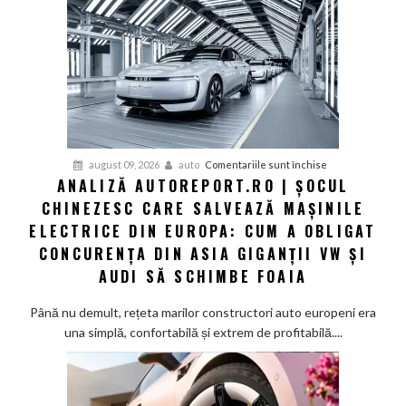
pentru
august 09, 2026
auto
Comentariile sunt închise
ANALIZĂ AUTOREPORT.RO | ȘOCUL
Analiză
CHINEZESC CARE SALVEAZĂ MAȘINILE
Autoreport.ro
|
ELECTRICE DIN EUROPA: CUM A OBLIGAT
Șocul
CONCURENȚA DIN ASIA GIGANȚII VW ȘI
chinezesc
AUDI SĂ SCHIMBE FOAIA
care
salvează
Până nu demult, rețeta marilor constructori auto europeni era
mașinile
una simplă, confortabilă și extrem de profitabilă....
electrice
din
Europa:
Cum