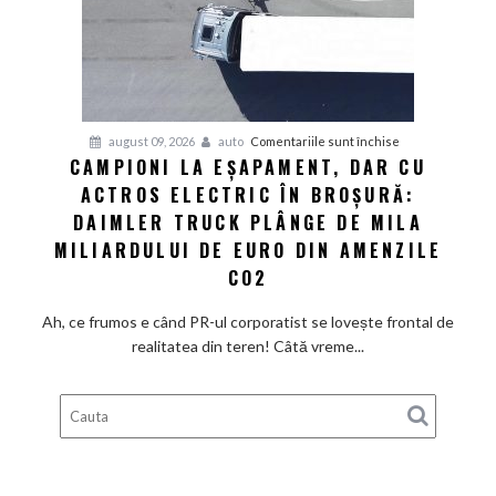
uri
refuză
să
scadă
la
pentru
august 09, 2026
auto
Comentariile sunt închise
fel
CAMPIONI LA EȘAPAMENT, DAR CU
Campioni
de
ACTROS ELECTRIC ÎN BROȘURĂ:
la
repede.
eșapament,
DAIMLER TRUCK PLÂNGE DE MILA
De
dar
ce
MILIARDULUI DE EURO DIN AMENZILE
cu
există
CO2
Actros
încă
electric
loc
Ah, ce frumos e când PR-ul corporatist se lovește frontal de
în
pentru
realitatea din teren! Câtă vreme...
broșură:
ieftiniri?
Daimler
Truck
plânge
de
mila