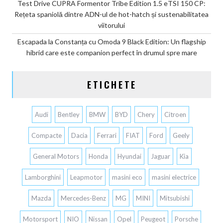
Test Drive CUPRA Formentor Tribe Edition 1.5 eTSI 150 CP:
Rețeta spaniolă dintre ADN-ul de hot-hatch și sustenabilitatea
viitorului
Escapada la Constanța cu Omoda 9 Black Edition: Un flagship
hibrid care este companion perfect în drumul spre mare
ETICHETE
Audi
Bentley
BMW
BYD
Chery
Citroen
Compacte
Dacia
Ferrari
FIAT
Ford
Geely
General Motors
Honda
Hyundai
Jaguar
Kia
Lamborghini
Leapmotor
masini eco
masini electrice
Mazda
Mercedes-Benz
MG
MINI
Mitsubishi
Motorsport
NIO
Nissan
Opel
Peugeot
Porsche