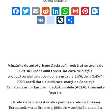
Da mai departe!
F
T
E
R
Li
W
G
Pi
O
ac
w
m
e
n
h
m
nt
ut
V
g
Li
P
e
itt
ai
d
ke
at
ai
er
lo
K
o
ve
ar
b
er
l
di
dI
s
l
es
o
o
Jo
ta
o
t
n
A
t
k.
gl
ur
je
o
p
co
e_
n
az
k
p
m
b
al
ă
o
Vânzările de autoturisme Dacia au înregistrat un avans de
1,3% în Europa anul trecut, iar cota de piaţă a
o
producătorului de automobile a urcat la 3,5%, de la 3,4% în
k
2020, arată datele publicate, marţi, de Asociaţia
Constructorilor Europeni de Automobile (ACEA), transmite
m
Reuters.
ar
Datele statistice sunt valabile pentru statele din Uniunea
ks
Europeană, Marea Britanie şi ţările din Asociaţia Europeană a