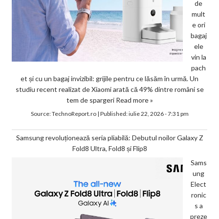
de
mult
e ori
bagaj
ele
vin la
pach
et și cu un bagaj invizibil: grijile pentru ce lăsăm în urmă. Un
studiu recent realizat de Xiaomi arată că 49% dintre români se
tem de spargeri
Read more »
Source:
TechnoReport.ro
|
Published:
iulie 22, 2026 - 7:31 pm
Samsung revoluționează seria pliabilă: Debutul noilor Galaxy Z
Fold8 Ultra, Fold8 și Flip8
Sams
ung
Elect
ronic
s a
preze