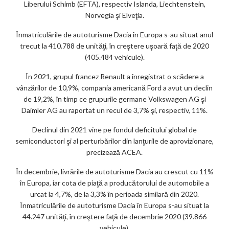
Liberului Schimb (EFTA), respectiv Islanda, Liechtenstein,
Norvegia şi Elveţia.
Înmatriculările de autoturisme Dacia în Europa s-au situat anul
trecut la 410.788 de unităţi, în creştere uşoară faţă de 2020
(405.484 vehicule).
În 2021, grupul francez Renault a înregistrat o scădere a
vânzărilor de 10,9%, compania americană Ford a avut un declin
de 19,2%, în timp ce grupurile germane Volkswagen AG şi
Daimler AG au raportat un recul de 3,7% şi, respectiv, 11%.
Declinul din 2021 vine pe fondul deficitului global de
semiconductori şi al perturbărilor din lanţurile de aprovizionare,
precizează ACEA.
În decembrie, livrările de autoturisme Dacia au crescut cu 11%
în Europa, iar cota de piaţă a producătorului de automobile a
urcat la 4,7%, de la 3,3% în perioada similară din 2020.
Înmatriculările de autoturisme Dacia în Europa s-au situat la
44.247 unităţi, în creştere faţă de decembrie 2020 (39.866
vehicule).