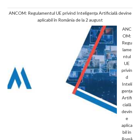
ANCOM: Regulamentul UE privind Inteligența Artificială devine
aplicabil în România de la 2 august
ANC
OM:
Regu
lame
ntul
UE
privin
d
Inteli
gența
Artifi
cială
devin
e
aplica
bil în
Româ