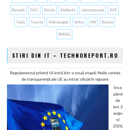
Renault
SAIC
Skoda
Stellantis
subcompacte
SUV
Tesla
Toyota
Volkswagen
Volvo
VW
Xiaomi
XPENG
STIRI DIN IT – TECHNOREPORT.RO
Regulamentul privind IA intră într-o nouă etapă: Noile cerințe
de transparență ale UE au intrat oficial în vigoare
Înce
pând
de
ieri, 2
augu
st
2026,