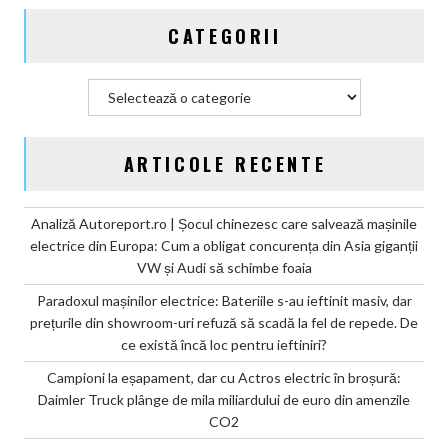
miliardului
CATEGORII
de
euro
din
Categorii
amenzile
CO2
ARTICOLE RECENTE
Analiză Autoreport.ro | Șocul chinezesc care salvează mașinile
electrice din Europa: Cum a obligat concurența din Asia giganții
VW și Audi să schimbe foaia
Paradoxul mașinilor electrice: Bateriile s-au ieftinit masiv, dar
prețurile din showroom-uri refuză să scadă la fel de repede. De
ce există încă loc pentru ieftiniri?
Campioni la eșapament, dar cu Actros electric în broșură:
Daimler Truck plânge de mila miliardului de euro din amenzile
CO2