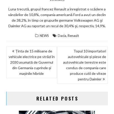
Luna trecută, grupul francez Renault a înregistrat o scădere a
vânzărilor de 10,8%, compania americană Ford a avut un declin
de 38,2%, în timp ce grupurile germane Volkswagen AG şi
Daimler AG au raportat un recul de 30,4% şi, respectiv, 14,9%.
,
NEWS
Dacia
Renault
NAVIGARE
Ținta de 15 milioane de
Topul 10 importatori
vehicule electrice pe străzi în
autovehicule și piese de
ÎN
2030 asumată de Guvernul
autovehicule terestre este
ARTICOLE
din Germania cuprinde și
condus de compania care
mașinile hibride
produce cutii de viteze
pentru Daimler
RELATED POSTS