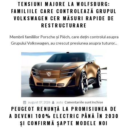
TENSIUNI MAJORE LA WOLFSBURG:
Tensiuni
FAMILIILE CARE CONTROLEAZĂ GRUPUL
majore
la
VOLKSWAGEN CER MĂSURI RAPIDE DE
Wolfsburg:
RESTRUCTURARE
Familiile
care
Membrii familiilor Porsche și Piëch, care dețin controlul asupra
controlează
Grupului Volkswagen, au crescut presiunea asupra tuturor...
Grupul
Volkswagen
cer
măsuri
rapide
de
restructurare
pentru
august 07, 2026
auto
Comentariile sunt închise
PEUGEOT RENUNȚĂ LA PROMISIUNEA DE
Peugeot
A DEVENI 100% ELECTRIC PÂNĂ ÎN 2030
renunță
la
ȘI CONFIRMĂ ȘAPTE MODELE NOI
promisiunea