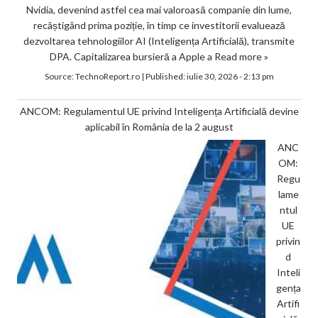
Nvidia, devenind astfel cea mai valoroasă companie din lume,
recâștigând prima poziție, în timp ce investitorii evaluează
dezvoltarea tehnologiilor AI (Inteligența Artificială), transmite
DPA. Capitalizarea bursieră a Apple a
Read more »
Source:
TechnoReport.ro
|
Published:
iulie 30, 2026 - 2:13 pm
ANCOM: Regulamentul UE privind Inteligența Artificială devine
aplicabil în România de la 2 august
ANC
OM:
Regu
lame
ntul
UE
privin
d
Inteli
gența
Artifi