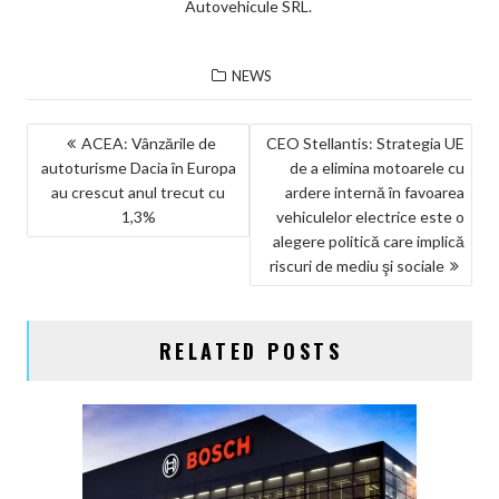
Autovehicule SRL.
NEWS
NAVIGARE
ACEA: Vânzările de
CEO Stellantis: Strategia UE
autoturisme Dacia în Europa
de a elimina motoarele cu
ÎN
au crescut anul trecut cu
ardere internă în favoarea
ARTICOLE
1,3%
vehiculelor electrice este o
alegere politică care implică
riscuri de mediu şi sociale
RELATED POSTS