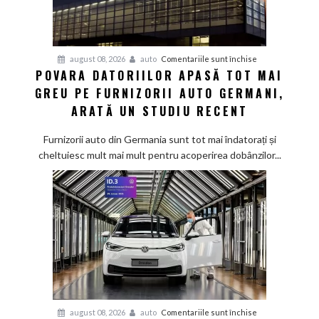
pentru
august 08, 2026
auto
Comentariile sunt închise
POVARA DATORIILOR APASĂ TOT MAI
Povara
GREU PE FURNIZORII AUTO GERMANI,
datoriilor
apasă
ARATĂ UN STUDIU RECENT
tot
mai
Furnizorii auto din Germania sunt tot mai îndatorați și
greu
cheltuiesc mult mai mult pentru acoperirea dobânzilor...
pe
furnizorii
auto
germani,
arată
un
studiu
recent
pentru
august 08, 2026
auto
Comentariile sunt închise