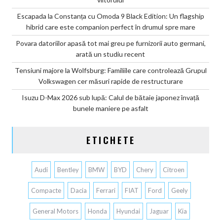
Escapada la Constanța cu Omoda 9 Black Edition: Un flagship
hibrid care este companion perfect în drumul spre mare
Povara datoriilor apasă tot mai greu pe furnizorii auto germani,
arată un studiu recent
Tensiuni majore la Wolfsburg: Familiile care controlează Grupul
Volkswagen cer măsuri rapide de restructurare
Isuzu D-Max 2026 sub lupă: Calul de bătaie japonez învață
bunele maniere pe asfalt
ETICHETE
Audi
Bentley
BMW
BYD
Chery
Citroen
Compacte
Dacia
Ferrari
FIAT
Ford
Geely
General Motors
Honda
Hyundai
Jaguar
Kia