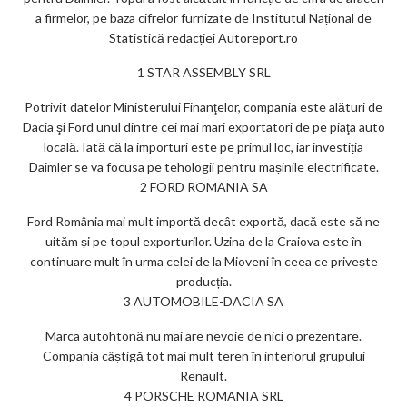
k
a firmelor, pe baza cifrelor furnizate de Institutul Național de
Statistică redacției Autoreport.ro
m
1 STAR ASSEMBLY SRL
ar
ks
Potrivit datelor Ministerului Finanţelor, compania este alături de
Dacia şi Ford unul dintre cei mai mari exportatori de pe piaţa auto
locală. Iată că la importuri este pe primul loc, iar investiția
Daimler se va focusa pe tehologii pentru mașinile electrificate.
2 FORD ROMANIA SA
Ford România mai mult importă decât exportă, dacă este să ne
uităm și pe topul exporturilor. Uzina de la Craiova este în
continuare mult în urma celei de la Mioveni în ceea ce privește
producția.
3 AUTOMOBILE-DACIA SA
Marca autohtonă nu mai are nevoie de nici o prezentare.
Compania câștigă tot mai mult teren în interiorul grupului
Renault.
4 PORSCHE ROMANIA SRL