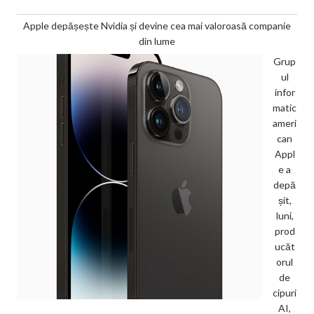
Apple depășește Nvidia și devine cea mai valoroasă companie
din lume
Grup
ul
infor
matic
ameri
can
Appl
e a
depă
șit,
luni,
prod
ucăt
orul
de
cipuri
AI,