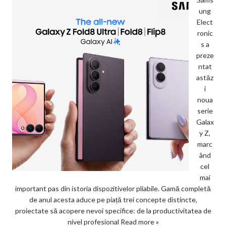
ung
Elect
ronic
s a
preze
ntat
astăz
i
noua
serie
Galax
y Z,
marc
ând
cel
mai
important pas din istoria dispozitivelor pliabile. Gamă completă
de anul acesta aduce pe piață trei concepte distincte,
proiectate să acopere nevoi specifice: de la productivitatea de
nivel profesional
Read more »