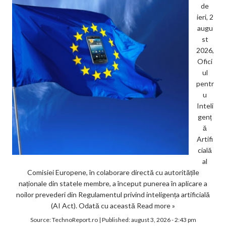
de
ieri, 2
augu
st
2026,
Ofici
ul
pentr
u
Inteli
genț
ă
Artifi
cială
al
Comisiei Europene, în colaborare directă cu autoritățile
naționale din statele membre, a început punerea în aplicare a
noilor prevederi din Regulamentul privind inteligența artificială
(AI Act). Odată cu această
Read more »
Source:
TechnoReport.ro
|
Published:
august 3, 2026 - 2:43 pm