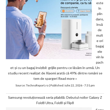
este
în
plin
dans,
însă
de
mult
e ori
bagaj
ele
vin la
pach
et și cu un bagaj invizibil: grijile pentru ce lăsăm în urmă. Un
studiu recent realizat de Xiaomi arată că 49% dintre români se
tem de spargeri
Read more »
Source:
TechnoReport.ro
|
Published:
iulie 22, 2026 - 7:31 pm
Samsung revoluționează seria pliabilă: Debutul noilor Galaxy Z
Fold8 Ultra, Fold8 și Flip8
Sams