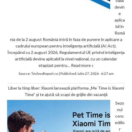
cială
devin
e
aplica
bil în
Româ
nia de la 2 august România intră în faza de punere în aplicare a
cadrului european pentru inteligența artificială (AI Act).
Începând cu 2 august 2026, Regulamentul UE privind inteligența
artificială devine aplicabil la nivel național, cu un calendar
etapizat pentru…
Read more »
Source:
TechnoReport.ro
|
Published:
iulie 27, 2026 - 6:27 am
Liber la timp liber: Xiaomi lansează platforma „Me Time is Xiaomi
Time” și te ajută să scapi de grijile din vacanță
Sezo
nul
conc
ediilo
r