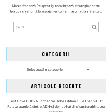
de
Marca franceză Peugeot își recalibrează strategia pentru
a
Europa și renunță la angajamentul ferm asumat la sfârșitul...
deveni
100%
electric
până
în
2030
și
CATEGORII
confirmă
șapte
modele
Categorii
noi
ARTICOLE RECENTE
Test Drive CUPRA Formentor Tribe Edition 1.5 eTSI 150 CP:
Rețeta spaniolă dintre ADN-ul de hot-hatch și sustenabilitatea
viitorului