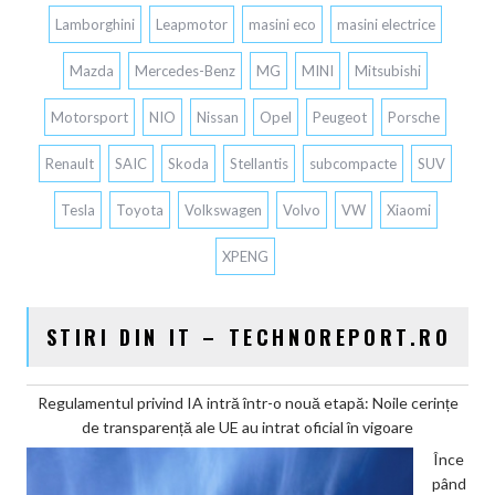
Lamborghini
Leapmotor
masini eco
masini electrice
Mazda
Mercedes-Benz
MG
MINI
Mitsubishi
Motorsport
NIO
Nissan
Opel
Peugeot
Porsche
Renault
SAIC
Skoda
Stellantis
subcompacte
SUV
Tesla
Toyota
Volkswagen
Volvo
VW
Xiaomi
XPENG
STIRI DIN IT – TECHNOREPORT.RO
Regulamentul privind IA intră într-o nouă etapă: Noile cerințe
de transparență ale UE au intrat oficial în vigoare
Înce
pând