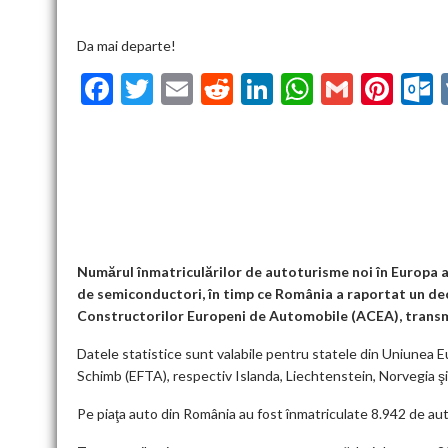
Da mai departe!
F
T
E
R
Li
W
G
Pi
ac
w
m
e
n
h
m
nt
u
e
itt
ai
d
ke
at
ai
er
l
b
er
l
di
dI
s
l
es
o
t
n
A
t
k
o
p
k
p
Numărul înmatriculărilor de autoturisme noi în Europa a s
de semiconductori, în timp ce România a raportat un decl
Constructorilor Europeni de Automobile (ACEA), transm
Datele statistice sunt valabile pentru statele din Uniunea Eu
Schimb (EFTA), respectiv Islanda, Liechtenstein, Norvegia şi 
Pe piaţa auto din România au fost înmatriculate 8.942 de aut