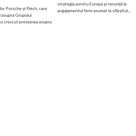
100%
strategia pentru Europa și renunță la
Grupul
electric
ilor Porsche și Piëch, care
angajamentul ferm asumat la sfârșitul...
Volkswagen
până
l asupra Grupului
cer
în
u crescut presiunea asupra
măsuri
2030
rapide
și
de
confirmă
restructurare
șapte
modele
noi