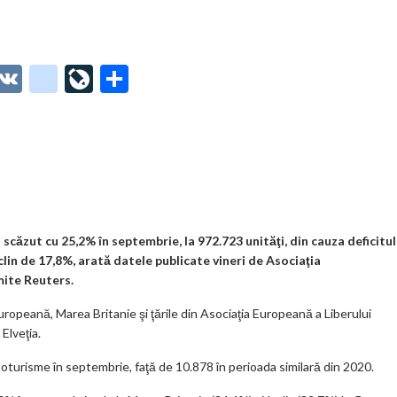
O
V
g
Li
P
t
K
o
ve
ar
o
o
Jo
ta
o
gl
ur
je
.
e_
n
az
co
b
al
ă
m
o
căzut cu 25,2% în septembrie, la 972.723 unităţi, din cauza deficitul
in de 17,8%, arată datele publicate vineri de Asociaţia
o
ite Reuters.
k
ropeană, Marea Britanie şi ţările din Asociaţia Europeană a Liberului
m
Elveţia.
ar
oturisme în septembrie, faţă de 10.878 în perioada similară din 2020.
ks