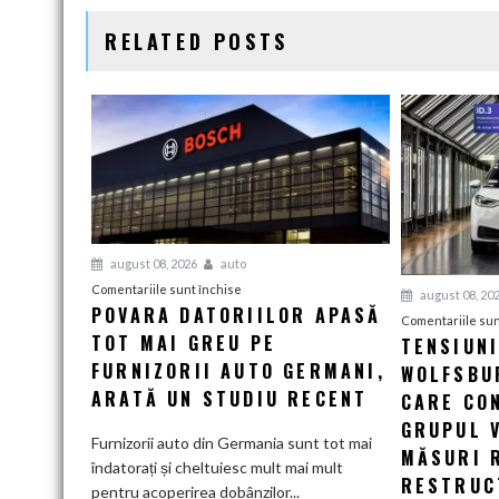
ARTICOLE
RELATED POSTS
august 08, 2026
auto
pentru
Comentariile sunt închise
august 08, 20
POVARA DATORIILOR APASĂ
Povara
Comentariile sun
TOT MAI GREU PE
datoriilor
TENSIUN
apasă
FURNIZORII AUTO GERMANI,
WOLFSBUR
tot
ARATĂ UN STUDIU RECENT
CARE CO
mai
GRUPUL 
greu
Furnizorii auto din Germania sunt tot mai
MĂSURI 
pe
îndatorați și cheltuiesc mult mai mult
RESTRUC
furnizorii
pentru acoperirea dobânzilor...