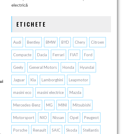
electrică
ETICHETE
Audi
Bentley
BMW
BYD
Chery
Citroen
Compacte
Dacia
Ferrari
FIAT
Ford
Geely
General Motors
Honda
Hyundai
Jaguar
Kia
Lamborghini
Leapmotor
ui
masini eco
masini electrice
Mazda
Mercedes-Benz
MG
MINI
Mitsubishi
Motorsport
NIO
Nissan
Opel
Peugeot
Porsche
Renault
SAIC
Skoda
Stellantis