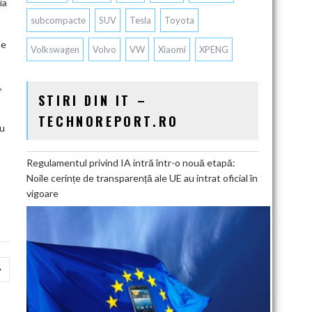
ia
subcompacte
SUV
Tesla
Toyota
ne
Volkswagen
Volvo
VW
Xiaomi
XPENG
,
STIRI DIN IT –
TECHNOREPORT.RO
au
Regulamentul privind IA intră într-o nouă etapă:
Noile cerințe de transparență ale UE au intrat oficial în
vigoare