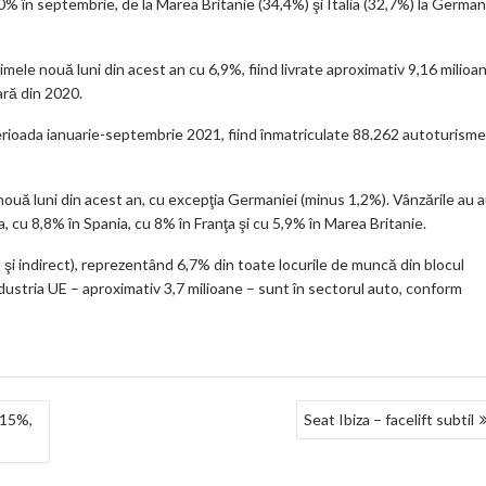
% în septembrie, de la Marea Britanie (34,4%) şi Italia (32,7%) la German
imele nouă luni din acest an cu 6,9%, fiind livrate aproximativ 9,16 milioa
ară din 2020.
erioada ianuarie-septembrie 2021, fiind înmatriculate 88.262 autoturisme
nouă luni din acest an, cu excepţia Germaniei (minus 1,2%). Vânzările au 
, cu 8,8% în Spania, cu 8% în Franţa şi cu 5,9% în Marea Britanie.
t şi indirect), reprezentând 6,7% din toate locurile de muncă din blocul
ustria UE – aproximativ 3,7 milioane – sunt în sectorul auto, conform
 15%,
Seat Ibiza – facelift subtil