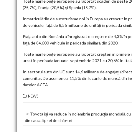
Toate marile pieţe europene au raportat scăderi de peste 20
(25,7%), Franţa (20,5%) şi Spania (15,7%).
Înmatriculările de autoturisme noi în Europa au crescut în pr
de vehicule, faţă de 8,56 milioane de unităţi în perioada simil
Piaţa auto din România a înregistrat o creştere de 4,3% în p
faţă de 84.600 vehicule în perioada similară din 2020.
Toate marile pieţe europene au raportat creşteri în primele 
urcat în perioada ianuarie-septembrie 2021 cu 20,6% în Italia
În sectorul auto din UE sunt 14,6 milioane de angajaţi (direc
comunitar. De asemenea, 11,5% din locurile de muncă din ind
datelor ACEA.
NEWS
NAVIGARE
Toyota îşi va reduce în noiembrie producţia mondială cu
din cauza lipsei de chip-uri
ÎN