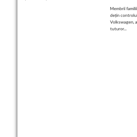
auto
Membrii famili
germani,
dețin controlu
arată
Volkswagen, a
un
tuturor...
studiu
recent