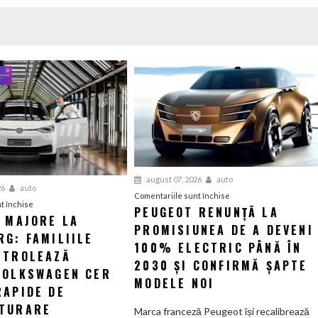
august 07, 2026
auto
26
auto
pentru
Comentariile sunt închise
pentru
t închise
PEUGEOT RENUNȚĂ LA
Peugeot
I MAJORE LA
Tensiuni
PROMISIUNEA DE A DEVENI
renunță
G: FAMILIILE
majore
la
100% ELECTRIC PÂNĂ ÎN
la
NTROLEAZĂ
promisiunea
2030 ȘI CONFIRMĂ ȘAPTE
Wolfsburg:
VOLKSWAGEN CER
de
MODELE NOI
Familiile
RAPIDE DE
a
care
deveni
TURARE
Marca franceză Peugeot își recalibrează
controlează