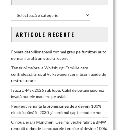
Categorii
ARTICOLE RECENTE
Povara datoriilor apasă tot mai greu pe furnizorii auto
germani, arată un studiu recent
Tensiuni majore la Wolfsburg: Familiile care
controlează Grupul Volkswagen cer măsuri rapide de
restructurare
Isuzu D-Max 2026 sub lupă: Calul de bătaie japonez
învață bunele maniere pe asfalt
Peugeot renunță la promisiunea de a deveni 100%
electric până în 2030 și confirmă șapte modele noi
O nouă eră la Munchen: Cea mai veche fabrică BMW
renunță definitiv la motoarele termice și devine 100%