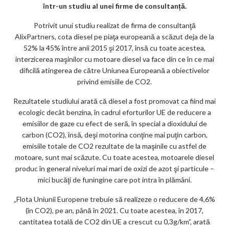
m
într-un studiu al unei firme de consultanță.
ar
Potrivit unui studiu realizat de firma de consultanţă
ks
AlixPartners, cota diesel pe piaţa europeană a scăzut deja de la
52% la 45% între anii 2015 şi 2017, însă cu toate acestea,
interzicerea maşinilor cu motoare diesel va face din ce în ce mai
dificilă atingerea de către Uniunea Europeană a obiectivelor
privind emisiile de CO2.
Rezultatele studiului arată că diesel a fost promovat ca fiind mai
ecologic decât benzina, în cadrul eforturilor UE de reducere a
emisiilor de gaze cu efect de seră, în special a dioxidului de
carbon (CO2), însă, deşi motorina conţine mai puţin carbon,
emisiile totale de CO2 rezultate de la maşinile cu astfel de
motoare, sunt mai scăzute. Cu toate acestea, motoarele diesel
produc în general niveluri mai mari de oxizi de azot şi particule –
mici bucăţi de funingine care pot intra în plămâni.
„Flota Uniunii Europene trebuie să realizeze o reducere de 4,6%
(în CO2), pe an, până în 2021. Cu toate acestea, în 2017,
cantitatea totală de CO2 din UE a crescut cu 0,3g/km”, arată