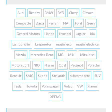
Audi
Bentley
BMW
BYD
Chery
Citroen
Compacte
Dacia
Ferrari
FIAT
Ford
Geely
General Motors
Honda
Hyundai
Jaguar
Kia
Lamborghini
Leapmotor
masini eco
masini electrice
Mazda
Mercedes-Benz
MG
MINI
Mitsubishi
Motorsport
NIO
Nissan
Opel
Peugeot
Porsche
Renault
SAIC
Skoda
Stellantis
subcompacte
SUV
Tesla
Toyota
Volkswagen
Volvo
VW
Xiaomi
XPENG