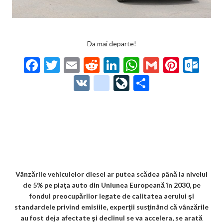
Da mai departe!
F
T
E
R
Li
W
G
Pi
O
ac
w
m
e
n
h
m
nt
ut
V
g
Li
P
e
itt
ai
d
ke
at
ai
er
lo
K
o
ve
ar
b
er
l
di
dI
s
l
es
o
o
Jo
ta
o
t
n
A
t
k.
gl
ur
je
o
p
co
e_
n
az
k
p
m
b
al
ă
o
Vânzările vehiculelor diesel ar putea scădea până la nivelul
de 5% pe piaţa auto din Uniunea Europeană în 2030, pe
o
fondul preocupărilor legate de calitatea aerului şi
k
standardele privind emisiile, experţii susţinând că vânzările
au fost deja afectate şi declinul se va accelera, se arată