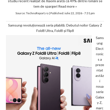
studiu recent realizat de Xiaomi arată că 49% dintre români se
tem de spargeri
Read more »
Source:
TechnoReport.ro
|
Published:
iulie 22, 2026 - 7:31 pm
Samsung revoluționează seria pliabilă: Debutul noilor Galaxy Z
Fold8 Ultra, Fold8 și Flip8
Sams
ung
Elect
ronic
s a
preze
ntat
astăz
i
noua
serie
Galax
y Z,
marc