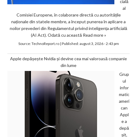
cială
al
Comisiei Europene, în colaborare directă cu autoritățile
naționale din statele membre, a început punerea în aplicare a
noilor prevederi din Regulamentul privind inteligența artificială
(AI Act). Odată cu această
Read more »
Source:
TechnoReport.ro
|
Published:
august 3, 2026 - 2:43 pm
Apple depășește Nvidia și devine cea mai valoroasă companie
din lume
Grup
ul
infor
matic
ameri
can
Appl
e a
depă
șit,