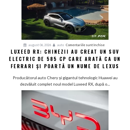
12
minute:
Smart
lansează
noua
generație
Smart
pentru
august 06, 2026
auto
Comentariile sunt închise
#1
LUXEED RX: CHINEZII AU CREAT UN SUV
Luxeed
în
ELECTRIC DE 585 CP CARE ARATĂ CA UN
RX:
China
Chinezii
FERRARI ȘI POARTĂ UN NUME DE LEXUS
au
creat
Producătorul auto Chery și gigantul tehnologic Huawei au
un
dezvăluit complet noul model Luxeed RX, după o...
SUV
electric
de
585
CP
care
arată