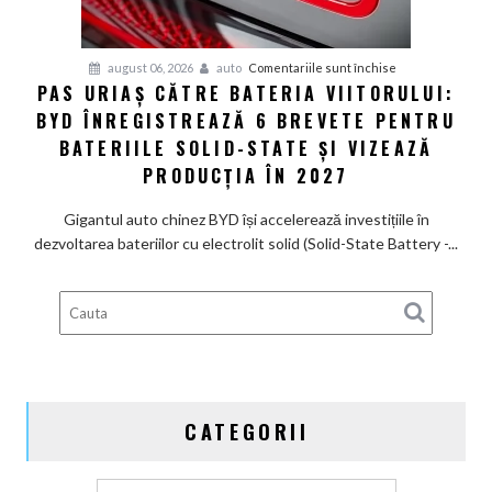
ca
un
Ferrari
pentru
august 06, 2026
auto
Comentariile sunt închise
PAS URIAȘ CĂTRE BATERIA VIITORULUI:
și
Pas
poartă
BYD ÎNREGISTREAZĂ 6 BREVETE PENTRU
uriaș
un
către
BATERIILE SOLID-STATE ȘI VIZEAZĂ
nume
bateria
PRODUCȚIA ÎN 2027
de
viitorului:
Lexus
BYD
Gigantul auto chinez BYD își accelerează investițiile în
înregistrează
dezvoltarea bateriilor cu electrolit solid (Solid-State Battery -...
6
brevete
pentru
bateriile
solid-
state
și
CATEGORII
vizează
producția
în
Categorii