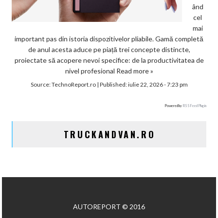
ând
cel
mai
important pas din istoria dispozitivelor pliabile. Gamă completă
de anul acesta aduce pe piață trei concepte distincte,
proiectate să acopere nevoi specifice: de la productivitatea de
nivel profesional
Read more »
Source:
TechnoReport.ro
|
Published:
iulie 22, 2026 - 7:23 pm
Powered by
RSS Feed Plugin
TRUCKANDVAN.RO
AUTOREPORT © 2016