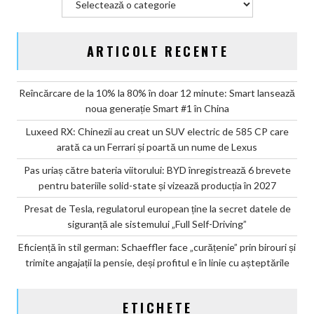
2027
ARTICOLE RECENTE
Reîncărcare de la 10% la 80% în doar 12 minute: Smart lansează
noua generație Smart #1 în China
Luxeed RX: Chinezii au creat un SUV electric de 585 CP care
arată ca un Ferrari și poartă un nume de Lexus
Pas uriaș către bateria viitorului: BYD înregistrează 6 brevete
pentru bateriile solid-state și vizează producția în 2027
Presat de Tesla, regulatorul european ține la secret datele de
siguranță ale sistemului „Full Self-Driving”
Eficiență în stil german: Schaeffler face „curățenie” prin birouri și
trimite angajații la pensie, deși profitul e în linie cu așteptările
ETICHETE