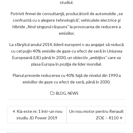
studiul.
Potrivit firmei de consultanţă, producătorii de automobile „se
confruntă cu o alegere tehnologică”, vehiculele electrice şi
hibride „fiind singurul răspuns” la provocarea de reducere a
emisiilor.
La sfârşitul anului 2014, liderii europeni s-au angajat să reducă
cu cel puţin 40% emisiile de gaze cu efect de seră în Uniunea
Europeană (UE) până în 2030, un obiectiv „ambiţios” care va
plasa Europa în poziţia de lider mondial.
Planul prevede reducerea cu 40% faţă de nivelul din 1990 a
emisiilor de gaze cu efect de seră, până în 2030.
,
BLOG
NEWS
NAVIGARE
Kia este nr. 1 într-un nou
Un nou motor pentru Renault
studiu JD Power 2019
ZOE – R110
ÎN
ARTICOLE