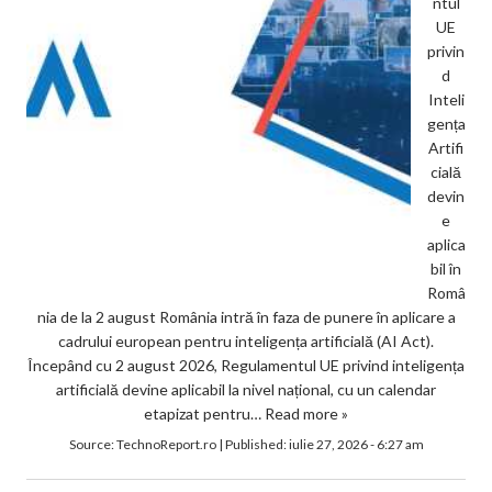
ntul
UE
privin
d
Inteli
gența
Artifi
cială
devin
e
aplica
bil în
Româ
nia de la 2 august România intră în faza de punere în aplicare a
cadrului european pentru inteligența artificială (AI Act).
Începând cu 2 august 2026, Regulamentul UE privind inteligența
artificială devine aplicabil la nivel național, cu un calendar
etapizat pentru…
Read more »
Source:
TechnoReport.ro
|
Published:
iulie 27, 2026 - 6:27 am