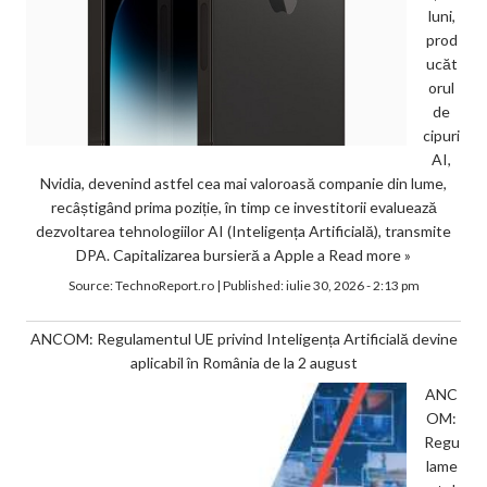
luni,
prod
ucăt
orul
de
cipuri
AI,
Nvidia, devenind astfel cea mai valoroasă companie din lume,
recâștigând prima poziție, în timp ce investitorii evaluează
dezvoltarea tehnologiilor AI (Inteligența Artificială), transmite
DPA. Capitalizarea bursieră a Apple a
Read more »
Source:
TechnoReport.ro
|
Published:
iulie 30, 2026 - 2:13 pm
ANCOM: Regulamentul UE privind Inteligența Artificială devine
aplicabil în România de la 2 august
ANC
OM:
Regu
lame