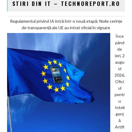
STIRI DIN IT – TECHNOREPORT.RO
Regulamentul privind IA intră într-o nouă etapă: Noile cerințe
de transparență ale UE au intrat oficial în vigoare
Înce
pând
de
ieri, 2
augu
st
2026,
Ofici
ul
pentr
u
Inteli
genț
ă
Artifi