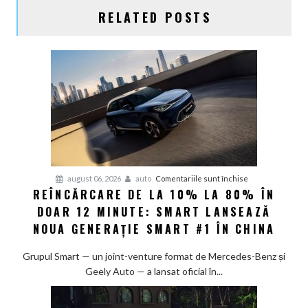
RELATED POSTS
pentru
august 06, 2026
auto
Comentariile sunt închise
REÎNCĂRCARE DE LA 10% LA 80% ÎN
Reîncărcare
DOAR 12 MINUTE: SMART LANSEAZĂ
de
la
NOUA GENERAȚIE SMART #1 ÎN CHINA
10%
la
Grupul Smart — un joint-venture format de Mercedes-Benz și
80%
Geely Auto — a lansat oficial în...
în
doar