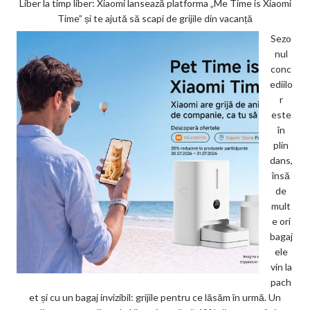
Liber la timp liber: Xiaomi lansează platforma „Me Time is Xiaomi
Time” și te ajută să scapi de grijile din vacanță
Sezo
nul
conc
ediilo
r
este
în
plin
dans,
însă
de
mult
e ori
bagaj
ele
vin la
pach
et și cu un bagaj invizibil: grijile pentru ce lăsăm în urmă. Un