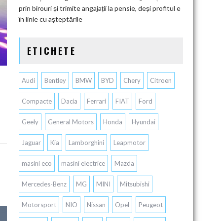
prin birouri și trimite angajații la pensie, deși profitul e
în linie cu așteptările
ETICHETE
Audi
Bentley
BMW
BYD
Chery
Citroen
Compacte
Dacia
Ferrari
FIAT
Ford
Geely
General Motors
Honda
Hyundai
Jaguar
Kia
Lamborghini
Leapmotor
masini eco
masini electrice
Mazda
Mercedes-Benz
MG
MINI
Mitsubishi
Motorsport
NIO
Nissan
Opel
Peugeot