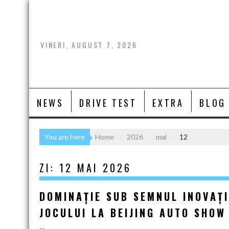
Skip
to
content
VINERI, AUGUST 7, 2026
NEWS
DRIVE TEST
EXTRA
BLOG
You are here
Home
2026
mai
12
ZI:
12 MAI 2026
DOMINAȚIE SUB SEMNUL INOVAȚI
JOCULUI LA BEIJING AUTO SHOW