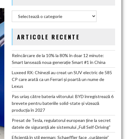
Categorii
ARTICOLE RECENTE
Reîncărcare de la 10% la 80% în doar 12 minute:
Smart lansează noua generație Smart #1 în China
Luxeed RX: Chinezii au creat un SUV electric de 585
CP care arată ca un Ferrari și poartă un nume de
Lexus
Pas uriaș către bateria viitorului: BYD înregistrează 6
brevete pentru bateriile solid-state și vizează
producția în 2027
Presat de Tesla, regulatorul european ține la secret
datele de siguranță ale sistemului „Full Self-Driving”
Eficiență în stil german: Schaeffler face „curățenie”