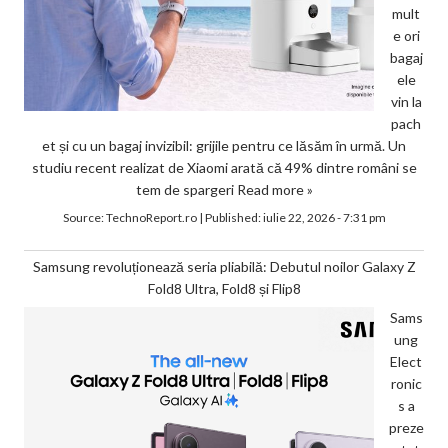
mult
e ori
bagaj
ele
vin la
pach
et și cu un bagaj invizibil: grijile pentru ce lăsăm în urmă. Un
studiu recent realizat de Xiaomi arată că 49% dintre români se
tem de spargeri
Read more »
Source:
TechnoReport.ro
|
Published:
iulie 22, 2026 - 7:31 pm
Samsung revoluționează seria pliabilă: Debutul noilor Galaxy Z
Fold8 Ultra, Fold8 și Flip8
Sams
ung
Elect
ronic
s a
preze