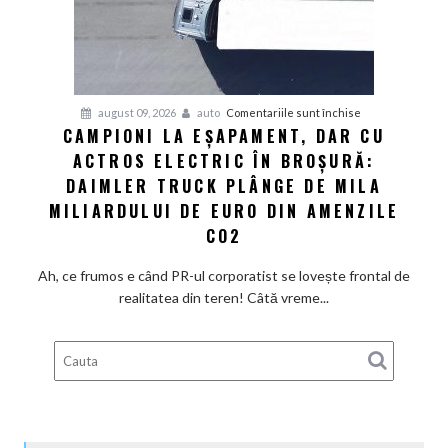
uri
refuză
să
scadă
la
pentru
august 09, 2026
auto
Comentariile sunt închise
fel
CAMPIONI LA EȘAPAMENT, DAR CU
Campioni
de
ACTROS ELECTRIC ÎN BROȘURĂ:
la
repede.
eșapament,
DAIMLER TRUCK PLÂNGE DE MILA
De
dar
ce
MILIARDULUI DE EURO DIN AMENZILE
cu
există
CO2
Actros
încă
electric
loc
Ah, ce frumos e când PR-ul corporatist se lovește frontal de
în
pentru
realitatea din teren! Câtă vreme...
broșură:
ieftiniri?
Daimler
Truck
plânge
de
mila
miliardului