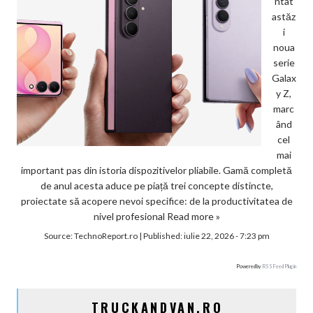
ntat
astăz
i
noua
serie
Galax
y Z,
marc
ând
cel
mai
important pas din istoria dispozitivelor pliabile. Gamă completă
de anul acesta aduce pe piață trei concepte distincte,
proiectate să acopere nevoi specifice: de la productivitatea de
nivel profesional
Read more »
Source:
TechnoReport.ro
|
Published:
iulie 22, 2026 - 7:23 pm
Powered by
RSS Feed Plugin
TRUCKANDVAN.RO