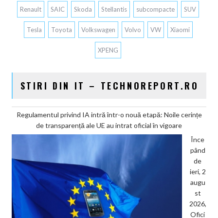
Renault
SAIC
Skoda
Stellantis
subcompacte
SUV
Tesla
Toyota
Volkswagen
Volvo
VW
Xiaomi
XPENG
STIRI DIN IT – TECHNOREPORT.RO
Regulamentul privind IA intră într-o nouă etapă: Noile cerințe
de transparență ale UE au intrat oficial în vigoare
Înce
pând
de
ieri, 2
augu
st
2026,
Ofici