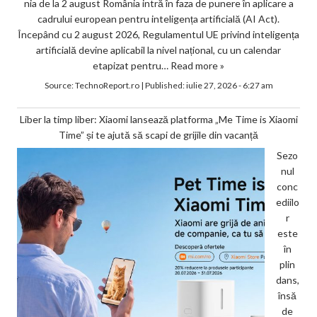
nia de la 2 august România intră în faza de punere în aplicare a
cadrului european pentru inteligența artificială (AI Act).
Începând cu 2 august 2026, Regulamentul UE privind inteligența
artificială devine aplicabil la nivel național, cu un calendar
etapizat pentru…
Read more »
Source:
TechnoReport.ro
|
Published:
iulie 27, 2026 - 6:27 am
Liber la timp liber: Xiaomi lansează platforma „Me Time is Xiaomi
Time” și te ajută să scapi de grijile din vacanță
Sezo
nul
conc
ediilo
r
este
în
plin
dans,
însă
de