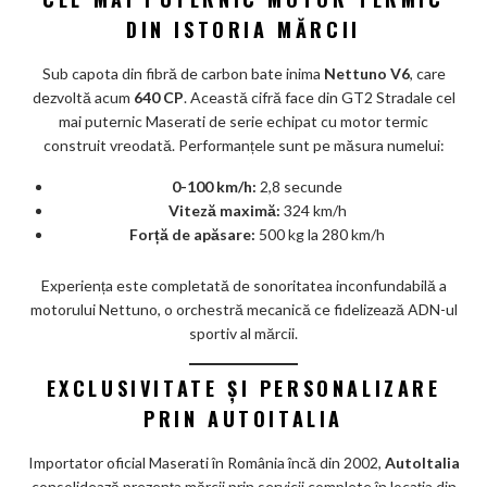
DIN ISTORIA MĂRCII
Sub capota din fibră de carbon bate inima
Nettuno V6
, care
dezvoltă acum
640 CP
. Această cifră face din GT2 Stradale cel
mai puternic Maserati de serie echipat cu motor termic
construit vreodată. Performanțele sunt pe măsura numelui:
0-100 km/h:
2,8 secunde
Viteză maximă:
324 km/h
Forță de apăsare:
500 kg la 280 km/h
Experiența este completată de sonoritatea inconfundabilă a
motorului Nettuno, o orchestră mecanică ce fidelizează ADN-ul
sportiv al mărcii.
EXCLUSIVITATE ȘI PERSONALIZARE
PRIN AUTOITALIA
Importator oficial Maserati în România încă din 2002,
AutoItalia
consolidează prezența mărcii prin servicii complete în locația din