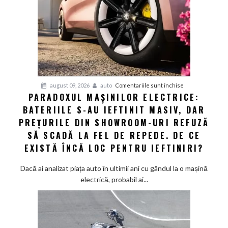
a
obligat
concurența
din
Asia
giganții
VW
și
pentru
august 09, 2026
auto
Comentariile sunt închise
Audi
PARADOXUL MAȘINILOR ELECTRICE:
Paradoxul
să
BATERIILE S-AU IEFTINIT MASIV, DAR
mașinilor
schimbe
electrice:
PREȚURILE DIN SHOWROOM-URI REFUZĂ
foaia
Bateriile
SĂ SCADĂ LA FEL DE REPEDE. DE CE
s-
EXISTĂ ÎNCĂ LOC PENTRU IEFTINIRI?
au
ieftinit
Dacă ai analizat piața auto în ultimii ani cu gândul la o mașină
masiv,
electrică, probabil ai...
dar
prețurile
din
showroom-