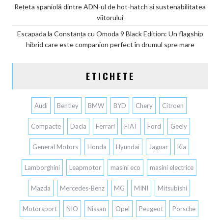
Rețeta spaniolă dintre ADN-ul de hot-hatch și sustenabilitatea
viitorului
Escapada la Constanța cu Omoda 9 Black Edition: Un flagship
hibrid care este companion perfect în drumul spre mare
ETICHETE
Audi
Bentley
BMW
BYD
Chery
Citroen
Compacte
Dacia
Ferrari
FIAT
Ford
Geely
General Motors
Honda
Hyundai
Jaguar
Kia
Lamborghini
Leapmotor
masini eco
masini electrice
Mazda
Mercedes-Benz
MG
MINI
Mitsubishi
Motorsport
NIO
Nissan
Opel
Peugeot
Porsche