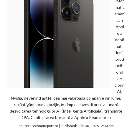
infor
matic
ameri
can
Appl
e a
depă
șit,
luni,
prod
ucăt
orul
de
cipuri
AI,
Nvidia, devenind astfel cea mai valoroasă companie din lume,
recâștigând prima poziție, în timp ce investitorii evaluează
dezvoltarea tehnologiilor AI (Inteligența Artificială), transmite
DPA. Capitalizarea bursieră a Apple a
Read more »
Source:
TechnoReport.ro
|
Published:
iulie 30, 2026 - 2:13 pm