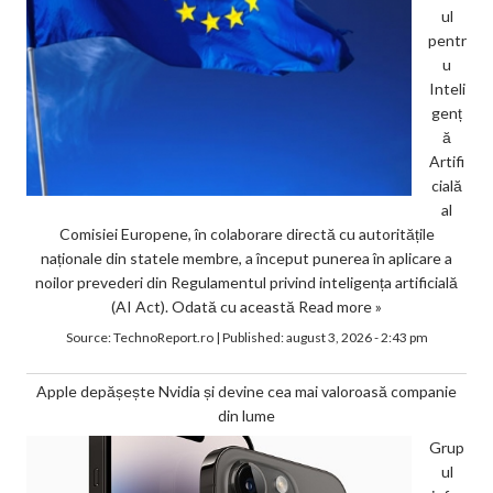
ul
pentr
u
Inteli
genț
ă
Artifi
cială
al
Comisiei Europene, în colaborare directă cu autoritățile
naționale din statele membre, a început punerea în aplicare a
noilor prevederi din Regulamentul privind inteligența artificială
(AI Act). Odată cu această
Read more »
Source:
TechnoReport.ro
|
Published:
august 3, 2026 - 2:43 pm
Apple depășește Nvidia și devine cea mai valoroasă companie
din lume
Grup
ul