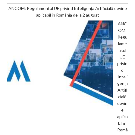
ANCOM: Regulamentul UE privind Inteligența Artificială devine
aplicabil în România de la 2 august
ANC
OM:
Regu
lame
ntul
UE
privin
d
Inteli
gența
Artifi
cială
devin
e
aplica
bil în
Româ