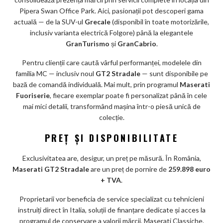
Pipera Swan Office Park. Aici, pasionații pot descoperi gama
actuală — de la SUV-ul
Grecale
(disponibil în toate motorizările,
inclusiv varianta electrică Folgore) până la elegantele
GranTurismo
și
GranCabrio
.
Pentru clienții care caută vârful performanței, modelele din
familia MC — inclusiv noul
GT2 Stradale
— sunt disponibile pe
bază de comandă individuală. Mai mult, prin programul
Maserati
Fuoriserie
, fiecare exemplar poate fi personalizat până în cele
mai mici detalii, transformând mașina într-o piesă unică de
colecție.
PREȚ ȘI DISPONIBILITATE
Exclusivitatea are, desigur, un preț pe măsură. În România,
Maserati GT2 Stradale
are un preț de pornire de
259.898 euro
+ TVA
.
Proprietarii vor beneficia de service specializat cu tehnicieni
instruiți direct în Italia, soluții de finanțare dedicate și acces la
programul de conservare a valorii mărcii, Maserati Classiche.