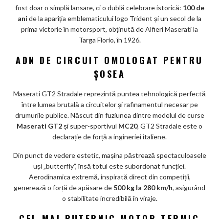
k
fost doar o simplă lansare, ci o dublă celebrare istorică:
100 de
ani
de la apariția emblematicului logo Trident și un secol de la
m
prima victorie în motorsport, obținută de Alfieri Maserati la
ar
Targa Florio, în 1926.
ks
ADN DE CIRCUIT OMOLOGAT PENTRU
ȘOSEA
Maserati GT2 Stradale reprezintă puntea tehnologică perfectă
între lumea brutală a circuitelor și rafinamentul necesar pe
drumurile publice. Născut din fuziunea dintre modelul de curse
Maserati GT2
și super-sportivul
MC20
, GT2 Stradale este o
declarație de forță a ingineriei italiene.
Din punct de vedere estetic, mașina păstrează spectaculoasele
uși „butterfly”, însă totul este subordonat funcției.
Aerodinamica extremă, inspirată direct din competiții,
generează o forță de apăsare de
500 kg la 280 km/h
, asigurând
o stabilitate incredibilă în viraje.
CEL MAI PUTERNIC MOTOR TERMIC