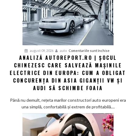
pentru
august 09, 2026
auto
Comentariile sunt închise
ANALIZĂ AUTOREPORT.RO | ȘOCUL
Analiză
CHINEZESC CARE SALVEAZĂ MAȘINILE
Autoreport.ro
|
ELECTRICE DIN EUROPA: CUM A OBLIGAT
Șocul
CONCURENȚA DIN ASIA GIGANȚII VW ȘI
chinezesc
AUDI SĂ SCHIMBE FOAIA
care
salvează
Până nu demult, rețeta marilor constructori auto europeni era
mașinile
una simplă, confortabilă și extrem de profitabilă....
electrice
din
Europa:
Cum