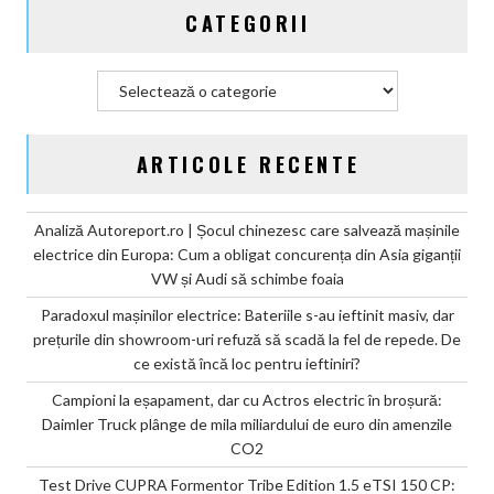
CATEGORII
de
euro
din
Categorii
amenzile
CO2
ARTICOLE RECENTE
Analiză Autoreport.ro | Șocul chinezesc care salvează mașinile
electrice din Europa: Cum a obligat concurența din Asia giganții
VW și Audi să schimbe foaia
Paradoxul mașinilor electrice: Bateriile s-au ieftinit masiv, dar
prețurile din showroom-uri refuză să scadă la fel de repede. De
ce există încă loc pentru ieftiniri?
Campioni la eșapament, dar cu Actros electric în broșură:
Daimler Truck plânge de mila miliardului de euro din amenzile
CO2
Test Drive CUPRA Formentor Tribe Edition 1.5 eTSI 150 CP: