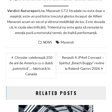
Verdict Autoreport.ro:
Maserati GT2 Stradale nu este doar o
mașină; este un pod între trecutul glorios început de Alfieri
Maserati acum un secol și viitorul mobilității de lux. Este dovada
că, în ciuda electrificării, Tridentul nu este gata să renunțe la
emoția pură a motorului termic de înaltă performanță.
NEWS
Maserati
NAVIGARE
Chrysler celebrează 250
Renault 4 JP4x4 Concept –
de ani de America cu o dubă
Spiritul „Beach Buggy” revine
ÎN
„patriotică”… fabricată în
la Roland-Garros 2026
ARTICOLE
Canada
RELATED POSTS