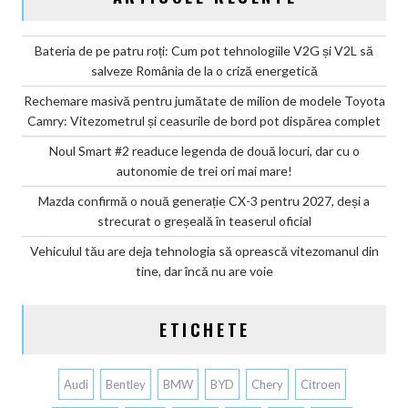
Bateria de pe patru roți: Cum pot tehnologiile V2G și V2L să
salveze România de la o criză energetică
Rechemare masivă pentru jumătate de milion de modele Toyota
Camry: Vitezometrul și ceasurile de bord pot dispărea complet
Noul Smart #2 readuce legenda de două locuri, dar cu o
autonomie de trei ori mai mare!
Mazda confirmă o nouă generație CX-3 pentru 2027, deși a
strecurat o greșeală în teaserul oficial
Vehiculul tău are deja tehnologia să oprească vitezomanul din
tine, dar încă nu are voie
ETICHETE
Audi
Bentley
BMW
BYD
Chery
Citroen