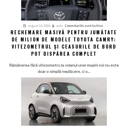
să
salveze
România
de
pentru
august 10, 2026
auto
Comentariile sunt închise
la
RECHEMARE MASIVĂ PENTRU JUMĂTATE
Rechemare
o
DE MILION DE MODELE TOYOTA CAMRY:
masivă
criză
pentru
VITEZOMETRUL ȘI CEASURILE DE BORD
energetică
jumătate
POT DISPĂREA COMPLET
de
milion
Rămânerea fără vitezometru la volanul unei mașini noi nu este
de
doar o simplă neplăcere, ci o...
modele
Toyota
Camry:
Vitezometrul
și
ceasurile
de
bord
pot