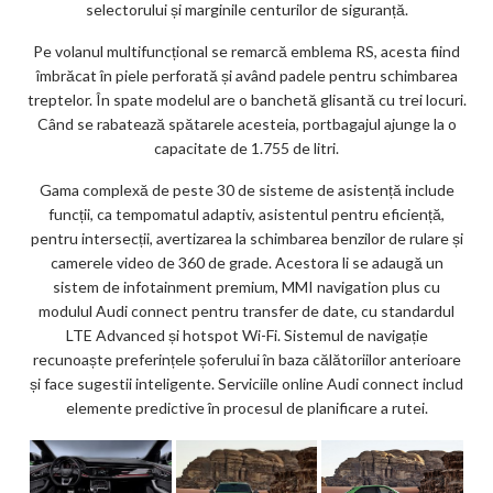
selectorului și marginile centurilor de siguranță.
Pe volanul multifuncțional se remarcă emblema RS, acesta fiind
îmbrăcat în piele perforată și având padele pentru schimbarea
treptelor. În spate modelul are o banchetă glisantă cu trei locuri.
Când se rabatează spătarele acesteia, portbagajul ajunge la o
capacitate de 1.755 de litri.
Gama complexă de peste 30 de sisteme de asistență include
funcții, ca tempomatul adaptiv, asistentul pentru eficiență,
pentru intersecții, avertizarea la schimbarea benzilor de rulare și
camerele video de 360 de grade. Acestora li se adaugă un
sistem de infotainment premium, MMI navigation plus cu
modulul Audi connect pentru transfer de date, cu standardul
LTE Advanced și hotspot Wi-Fi. Sistemul de navigație
recunoaște preferințele șoferului în baza călătoriilor anterioare
și face sugestii inteligente. Serviciile online Audi connect includ
elemente predictive în procesul de planificare a rutei.