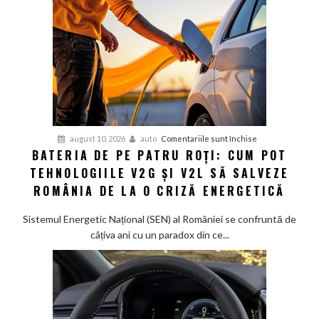
pentru
august 10, 2026
auto
Comentariile sunt închise
BATERIA DE PE PATRU ROȚI: CUM POT
Bateria
TEHNOLOGIILE V2G ȘI V2L SĂ SALVEZE
de
pe
ROMÂNIA DE LA O CRIZĂ ENERGETICĂ
patru
roți:
Sistemul Energetic Național (SEN) al României se confruntă de
Cum
câțiva ani cu un paradox din ce...
pot
tehnologiile
V2G
și
V2L