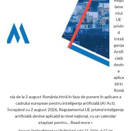
Regu
lame
ntul
UE
privin
d
Inteli
gența
Artifi
cială
devin
e
aplica
bil în
Româ
nia de la 2 august România intră în faza de punere în aplicare a
cadrului european pentru inteligența artificială (AI Act).
Începând cu 2 august 2026, Regulamentul UE privind inteligența
artificială devine aplicabil la nivel național, cu un calendar
etapizat pentru…
Read more »
Source:
TechnoReport.ro
|
Published:
iulie 27, 2026 - 6:27 am