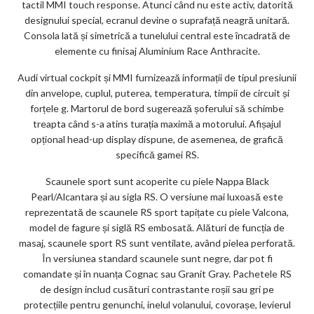
tactil MMI touch response. Atunci când nu este activ, datorită
designului special, ecranul devine o suprafață neagră unitară.
Consola lată și simetrică a tunelului central este încadrată de
elemente cu finisaj Aluminium Race Anthracite.
Audi virtual cockpit și MMI furnizează informații de tipul presiunii
din anvelope, cuplul, puterea, temperatura, timpii de circuit și
forțele g. Martorul de bord sugerează șoferului să schimbe
treapta când s-a atins turația maximă a motorului. Afișajul
opțional head-up display dispune, de asemenea, de grafică
specifică gamei RS.
Scaunele sport sunt acoperite cu piele Nappa Black
Pearl/Alcantara și au sigla RS. O versiune mai luxoasă este
reprezentată de scaunele RS sport tapițate cu piele Valcona,
model de fagure și siglă RS embosată. Alături de funcția de
masaj, scaunele sport RS sunt ventilate, având pielea perforată.
În versiunea standard scaunele sunt negre, dar pot fi
comandate și în nuanța Cognac sau Granit Gray. Pachetele RS
de design includ cusături contrastante roșii sau gri pe
protecțiile pentru genunchi, inelul volanului, covorașe, levierul