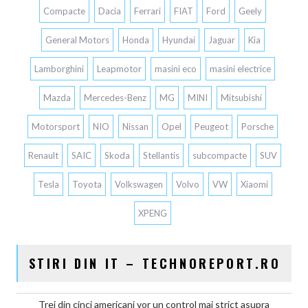
Compacte
Dacia
Ferrari
FIAT
Ford
Geely
General Motors
Honda
Hyundai
Jaguar
Kia
Lamborghini
Leapmotor
masini eco
masini electrice
Mazda
Mercedes-Benz
MG
MINI
Mitsubishi
Motorsport
NIO
Nissan
Opel
Peugeot
Porsche
Renault
SAIC
Skoda
Stellantis
subcompacte
SUV
Tesla
Toyota
Volkswagen
Volvo
VW
Xiaomi
XPENG
STIRI DIN IT – TECHNOREPORT.RO
Trei din cinci americani vor un control mai strict asupra