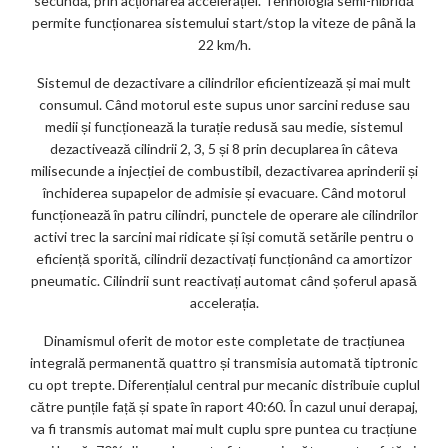
secundă, prin acționarea accelerației. Tehnologia semi-hibridă
permite funcționarea sistemului start/stop la viteze de până la
22 km/h.
Sistemul de dezactivare a cilindrilor eficientizează și mai mult
consumul. Când motorul este supus unor sarcini reduse sau
medii și funcționează la turație redusă sau medie, sistemul
dezactivează cilindrii 2, 3, 5 și 8 prin decuplarea în câteva
milisecunde a injecției de combustibil, dezactivarea aprinderii și
închiderea supapelor de admisie și evacuare. Când motorul
funcționează în patru cilindri, punctele de operare ale cilindrilor
activi trec la sarcini mai ridicate și își comută setările pentru o
eficiență sporită, cilindrii dezactivați funcționând ca amortizor
pneumatic. Cilindrii sunt reactivați automat când șoferul apasă
accelerația.
Dinamismul oferit de motor este completate de tracțiunea
integrală permanentă quattro și transmisia automată tiptronic
cu opt trepte. Diferențialul central pur mecanic distribuie cuplul
către punțile față și spate în raport 40:60. În cazul unui derapaj,
va fi transmis automat mai mult cuplu spre puntea cu tracțiune