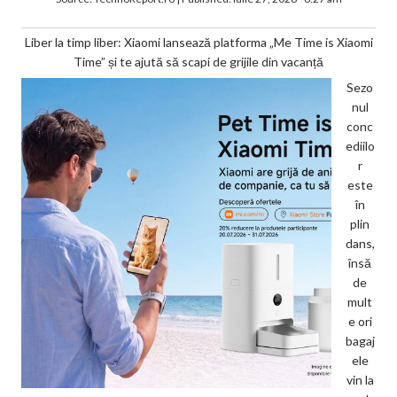
Liber la timp liber: Xiaomi lansează platforma „Me Time is Xiaomi
Time” și te ajută să scapi de grijile din vacanță
Sezo
nul
conc
ediilo
r
este
în
plin
dans,
însă
de
mult
e ori
bagaj
ele
vin la