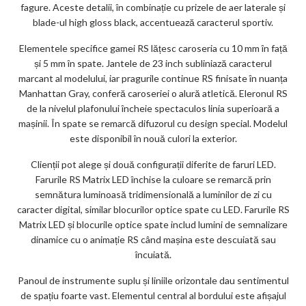
fagure. Aceste detalii, în combinație cu prizele de aer laterale și
blade-ul high gloss black, accentuează caracterul sportiv.
Elementele specifice gamei RS lățesc caroseria cu 10 mm în față
și 5 mm în spate. Jantele de 23 inch subliniază caracterul
marcant al modelului, iar pragurile continue RS finisate în nuanța
Manhattan Gray, conferă caroseriei o alură atletică. Eleronul RS
de la nivelul plafonului încheie spectaculos linia superioară a
mașinii. În spate se remarcă difuzorul cu design special. Modelul
este disponibil în nouă culori la exterior.
Clienții pot alege și două configurații diferite de faruri LED.
Farurile RS Matrix LED închise la culoare se remarcă prin
semnătura luminoasă tridimensională a luminilor de zi cu
caracter digital, similar blocurilor optice spate cu LED. Farurile RS
Matrix LED și blocurile optice spate includ lumini de semnalizare
dinamice cu o animație RS când mașina este descuiată sau
încuiată.
Panoul de instrumente suplu și liniile orizontale dau sentimentul
de spațiu foarte vast. Elementul central al bordului este afișajul