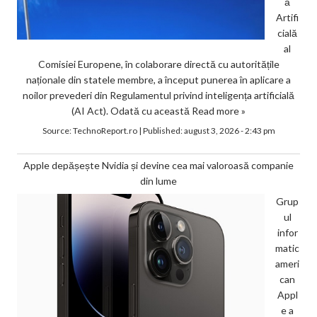
ă
Artifi
cială
al
Comisiei Europene, în colaborare directă cu autoritățile
naționale din statele membre, a început punerea în aplicare a
noilor prevederi din Regulamentul privind inteligența artificială
(AI Act). Odată cu această
Read more »
Source:
TechnoReport.ro
|
Published:
august 3, 2026 - 2:43 pm
Apple depășește Nvidia și devine cea mai valoroasă companie
din lume
Grup
ul
infor
matic
ameri
can
Appl
e a