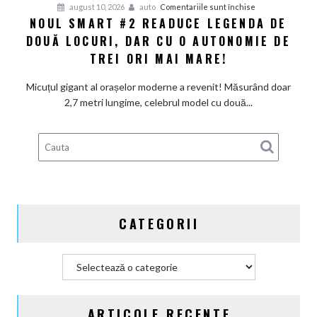
pentru
august 10, 2026
auto
Comentariile sunt închise
dispărea
NOUL SMART #2 READUCE LEGENDA DE
Noul
complet
DOUĂ LOCURI, DAR CU O AUTONOMIE DE
Smart
#2
TREI ORI MAI MARE!
readuce
legenda
Micuțul gigant al orașelor moderne a revenit! Măsurând doar
de
2,7 metri lungime, celebrul model cu două...
două
locuri,
dar
cu
o
autonomie
de
CATEGORII
trei
ori
mai
Categorii
mare!
ARTICOLE RECENTE