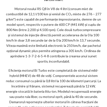
ar
Motorul noului RS Q8 în V8 de 4 litri (consum mixt de
ks
combustibil de 12,1 l/100 km și emisii de CO₂ mixte de 276 – 277
g/km*) este capabil de performanțe impresionante, demne de un
model sport, respectiv o putere de 600 CP (441 kW) și cuplu de
800 Nm (între 2.200 și 4.500 rpm). Cele două turbocompresoare
și sistemul de injecție directă permit accelerarea de la 0 la 100
km/h în doar 3,8 secunde iar de la 0 la 200 km/h în 13,7 secunde.
Viteza maximă este limitată electronic la 250 km/h, dar pachetul
opțional dynamic plus permite atingerea a 305 km/h. Ordinea de
aprindere 1-3-7-2-6-5-4-8 contribuie la crearea unui sunet
sportiv, inconfundabil.
Eficiența motorul Bi Turbo este completată de sistemul mild-
hybrid (MHEV) de 48 de volți. Componentele acestui sistem
reduc consumul cu până la 0,8 litri la 100 de kilometri parcurși. La
încetinire și frânare, sistemul recuperează până la 12 kW,
energie stocată în bateria litiu-ion. Modelul recuperează energie
sau poate rula liber, cu motorul oprit, până la 40 de secunde.
Demarorul repornește ulterior motorul în câteva fracțiuni de