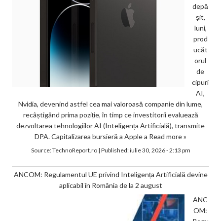
depă
șit,
luni,
prod
ucăt
orul
de
cipuri
AI,
Nvidia, devenind astfel cea mai valoroasă companie din lume,
recâștigând prima poziție, în timp ce investitorii evaluează
dezvoltarea tehnologiilor AI (Inteligența Artificială), transmite
DPA. Capitalizarea bursieră a Apple a
Read more »
Source:
TechnoReport.ro
|
Published:
iulie 30, 2026 - 2:13 pm
ANCOM: Regulamentul UE privind Inteligența Artificială devine
aplicabil în România de la 2 august
ANC
OM: