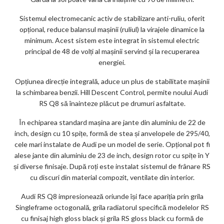
Sistemul electromecanic activ de stabilizare anti-ruliu, oferit
opțional, reduce balansul mașinii (ruliul) la virajele dinamice la
minimum. Acest sistem este integrat în sistemul electric
principal de 48 de volți al mașinii servind și la recuperarea
energiei.
Opțiunea direcție integrală, aduce un plus de stabilitate mașinii
la schimbarea benzii. Hill Descent Control, permite noului Audi
RS Q8 să înainteze plăcut pe drumuri asfaltate.
În echiparea standard mașina are jante din aluminiu de 22 de
inch, design cu 10 spițe, formă de stea și anvelopele de 295/40,
cele mari instalate de Audi pe un model de serie. Opțional pot fi
alese jante din aluminiu de 23 de inch, design rotor cu spițe în Y
și diverse finisaje. După roți este instalat sistemul de frânare RS
cu discuri din material compozit, ventilate din interior.
Audi RS Q8 impresionează oriunde își face apariția prin grila
Singleframe octogonală, grila radiatorul specifică modelelor RS
cu finisaj high gloss black și grila RS gloss black cu formă de