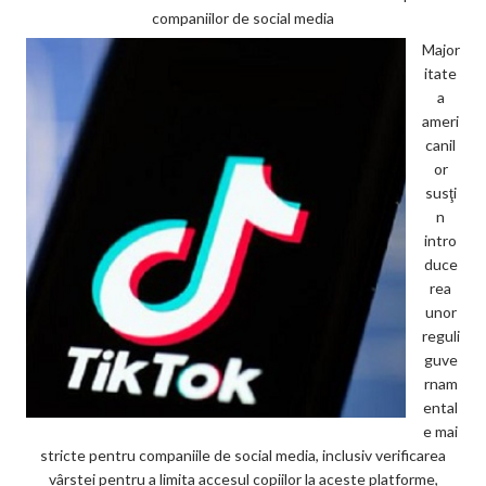
companiilor de social media
Major
itate
a
ameri
canil
or
susţi
n
intro
duce
rea
unor
reguli
guve
rnam
ental
e mai
stricte pentru companiile de social media, inclusiv verificarea
vârstei pentru a limita accesul copiilor la aceste platforme,