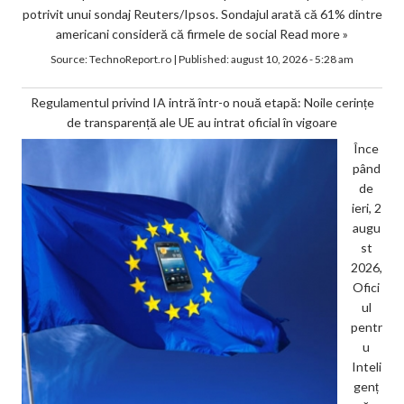
potrivit unui sondaj Reuters/Ipsos. Sondajul arată că 61% dintre
americani consideră că firmele de social
Read more »
Source:
TechnoReport.ro
|
Published:
august 10, 2026 - 5:28 am
Regulamentul privind IA intră într-o nouă etapă: Noile cerințe
de transparență ale UE au intrat oficial în vigoare
Înce
pând
de
ieri, 2
augu
st
2026,
Ofici
ul
pentr
u
Inteli
genț