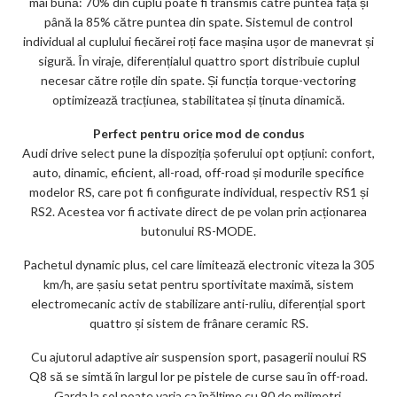
mai bună: 70% din cuplu poate fi transmis către puntea față și
până la 85% către puntea din spate. Sistemul de control
individual al cuplului fiecărei roți face mașina ușor de manevrat și
sigură. În viraje, diferențialul quattro sport distribuie cuplul
necesar către roțile din spate. Și funcția torque-vectoring
optimizează tracțiunea, stabilitatea și ținuta dinamică.
Perfect pentru orice mod de condus
Audi drive select pune la dispoziția șoferului opt opțiuni: confort,
auto, dinamic, eficient, all-road, off-road și modurile specifice
modelor RS, care pot fi configurate individual, respectiv RS1 și
RS2. Acestea vor fi activate direct de pe volan prin acționarea
butonului RS-MODE.
Pachetul dynamic plus, cel care limitează electronic viteza la 305
km/h, are șasiu setat pentru sportivitate maximă, sistem
electromecanic activ de stabilizare anti-ruliu, diferențial sport
quattro și sistem de frânare ceramic RS.
Cu ajutorul adaptive air suspension sport, pasagerii noului RS
Q8 să se simtă în largul lor pe pistele de curse sau în off-road.
Garda la sol poate varia ca înălțime cu 90 de milimetri.