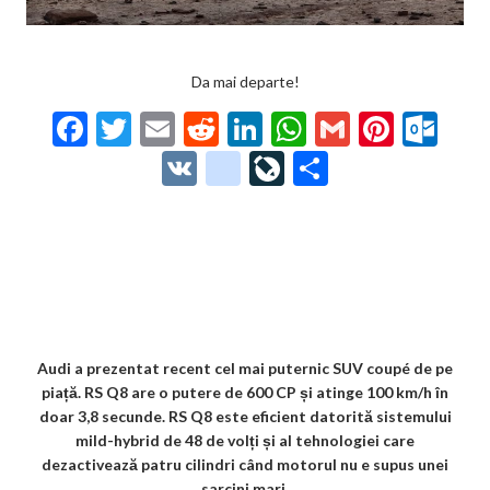
Da mai departe!
F
T
E
R
Li
W
G
Pi
O
ac
w
m
e
n
h
m
nt
ut
V
g
Li
P
e
itt
ai
d
ke
at
ai
er
lo
K
o
ve
ar
b
er
l
di
dI
s
l
es
o
o
Jo
ta
o
t
n
A
t
k.
gl
ur
je
o
p
co
e_
n
az
k
p
m
b
al
ă
o
Audi a prezentat recent cel mai puternic SUV coupé de pe
piață. RS Q8 are o putere de 600 CP și atinge 100 km/h în
o
doar 3,8 secunde. RS Q8 este eficient datorită sistemului
k
mild-hybrid de 48 de volți și al tehnologiei care
dezactivează patru cilindri când motorul nu e supus unei
m
sarcini mari.