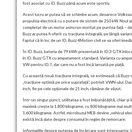
fost asociat cu ID. Buzz până acum este sportiv.
Acest lucru ar putea să se schimbe acum, deoarece Volkswag
propulsia electrică cu o putere de sistem de 250 kW. Noul 
completat de un motor asincron montat pe puntea față – de
Buzz ar putea fi oferit cu tracțiune integrală, pe lângă vari
Faptul că în loc de un ID. Buzz 4Motion civil se va oferi imed
În ID. Buzz, bateria de 79 kWh prezentată în ID.3 GTX înloc
în ID. Buzz GTX cu ampatament standard. Varianta cu ampata
VW pentru ID.7, dar care nu a fost încă lansată pe piață.
Cu această nouă tracțiune integrală, se estimează că Buzz-ul
„tracțiune optimă pe orice suprafață”, potrivit VWN-ului. Dac
inch, fie pe cele opționale de 21 inch, rămâne de văzut.
Într-un singur punct, utilitatea a fost îmbunătățită, chiar ș
maximă crește la 1.800 kilograme, cu 800 kilograme mai mul
1.600 kilograme. Astfel, microbuzul MEB devine „vehicul elec
există încă date despre consumul în regim de remorcare.
Informațiile despre puterea de încărcare sunt interesante: 