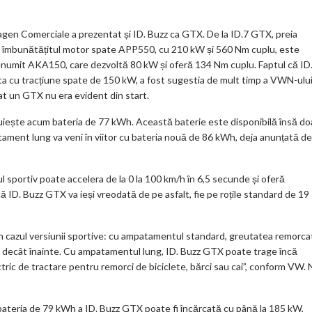
m
ar
en Comerciale a prezentat și ID. Buzz ca GTX. De la ID.7 GTX, preia
ks
și îmbunătățitul motor spate APP550, cu 210 kW și 560 Nm cuplu, este
numit AKA150, care dezvoltă 80 kW și oferă 134 Nm cuplu. Faptul că ID
anta cu tracțiune spate de 150 kW, a fost sugestia de mult timp a VWN-ului
iat un GTX nu era evident din start.
uiește acum bateria de 77 kWh. Această baterie este disponibilă însă do
ment lung va veni în viitor cu bateria nouă de 86 kWh, deja anunțată de
 sportiv poate accelera de la 0 la 100 km/h în 6,5 secunde și oferă
ă ID. Buzz GTX va ieși vreodată de pe asfalt, fie pe roțile standard de 19
i în cazul versiunii sportive: cu ampatamentul standard, greutatea remorca
t decât înainte. Cu ampatamentul lung, ID. Buzz GTX poate trage încă
tric de tractare pentru remorci de biciclete, bărci sau cai”, conform VW. 
bateria de 79 kWh a ID. Buzz GTX poate fi încărcată cu până la 185 kW,