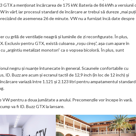
ID.3 GTX a menționat încărcarea de 175 kW. Bateria de 86 kWh a versiunii 
kW în vârf, iar procesul standard de încărcare ar trebui să dureze „mai puț
 precizând de asemenea 26 de minute. VW nu a furnizat încă date despre
 cu grilă de ventilație neagră și luminile de zi reconfigurate. În plus,
. Exclusiv pentru GTX, există culoarea „roșu cireș”, așa cum apare în
i cu „argintiu metalizat monoton” ca o vopsea bicoloră. În plus, sunt
lafonul negru și nuanțe întunecate în general. Scaunele confortabile cu
 ID. Buzz are acum și ecranul tactil de 12,9 inch (în loc de 12 inch) și
ncărcare variază între 1.121 și 2.123 litri pentru ampatamentul standard 
ng.
e VW pentru a doua jumătate a anului. Precomenzile vor începe în vară.
scump va fi ID. Buzz GTX la lansare.