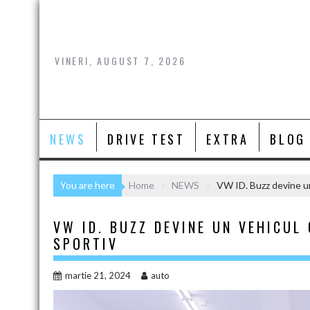
Skip
to
content
VINERI, AUGUST 7, 2026
NEWS
DRIVE TEST
EXTRA
BLOG
You are here
Home
NEWS
VW ID. Buzz devine un
VW ID. BUZZ DEVINE UN VEHICUL
SPORTIV
martie 21, 2024
auto