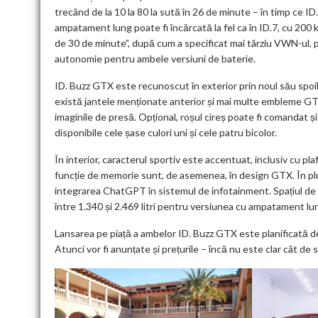
trecând de la 10 la 80 la sută în 26 de minute – în timp ce 
ampatament lung poate fi încărcată la fel ca în ID.7, cu 200 
de 30 de minute”, după cum a specificat mai târziu VWN-ul,
autonomie pentru ambele versiuni de baterie.
ID. Buzz GTX este recunoscut în exterior prin noul său spoiler
există jantele menționate anterior și mai multe embleme GTX
imaginile de presă. Opțional, roșul cireș poate fi comandat ș
disponibile cele șase culori uni și cele patru bicolor.
În interior, caracterul sportiv este accentuat, inclusiv cu p
funcție de memorie sunt, de asemenea, în design GTX. În plus,
integrarea ChatGPT în sistemul de infotainment. Spațiul de î
între 1.340 și 2.469 litri pentru versiunea cu ampatament lu
Lansarea pe piață a ambelor ID. Buzz GTX este planificată d
Atunci vor fi anunțate și prețurile – încă nu este clar cât de 