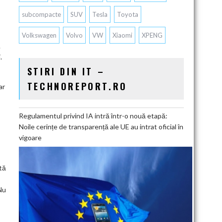
subcompacte
SUV
Tesla
Toyota
Volkswagen
Volvo
VW
Xiaomi
XPENG
.
.
STIRI DIN IT –
TECHNOREPORT.RO
ar
Regulamentul privind IA intră într-o nouă etapă:
Noile cerințe de transparență ale UE au intrat oficial în
vigoare
tă
Nu