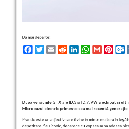
Da mai departe!
F
T
E
R
Li
W
G
Pi
ac
w
m
e
n
h
m
nt
u
e
itt
ai
d
ke
at
ai
er
l
b
er
l
di
dI
s
l
es
o
t
n
A
t
k
o
p
k
p
Dupa versiunile GTX ale ID.3 si ID.7, VW a echipat si ult
Microbuzul electric primește cea mai recentă generație 
Practic este un adjectiv care îi vine în minte multora în leg
depozitare. Sau iconic, deoarece cu vopseaua sa adesea bico