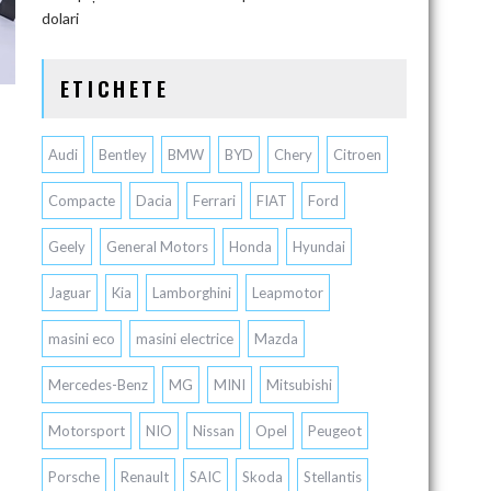
dolari
ETICHETE
Audi
Bentley
BMW
BYD
Chery
Citroen
Compacte
Dacia
Ferrari
FIAT
Ford
Geely
General Motors
Honda
Hyundai
Jaguar
Kia
Lamborghini
Leapmotor
masini eco
masini electrice
Mazda
Mercedes-Benz
MG
MINI
Mitsubishi
Motorsport
NIO
Nissan
Opel
Peugeot
Porsche
Renault
SAIC
Skoda
Stellantis