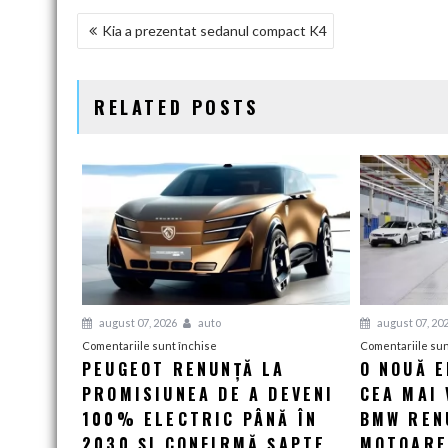
NAVIGARE
Kia a prezentat sedanul compact K4
ÎN
ARTICOLE
RELATED POSTS
august 07, 2026
auto
august 07, 20
pentru
Comentariile sunt închise
Comentariile sun
PEUGEOT RENUNȚĂ LA
O NOUĂ 
Peugeot
PROMISIUNEA DE A DEVENI
renunță
CEA MAI 
la
100% ELECTRIC PÂNĂ ÎN
BMW RENU
promisiunea
2030 ȘI CONFIRMĂ ȘAPTE
MOTOARE