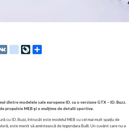
O
V
g
Li
P
t
K
o
ve
ar
o
o
Jo
ta
o
gl
ur
je
.
e_
n
az
co
b
al
ă
m
o
imul dintre modelele sale europene ID. cu o versiune GTX – ID. Buzz.
de propulsie MEB și o mulțime de detalii sportive.
o
ătură cu ID. Buzz, întrucât este modelul MEB cu cel mai mult spațiu de
k
loră, este menit să amintească de legendara Bulli. Un cuvânt care nu a