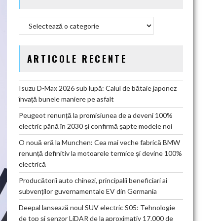
Categorii
ARTICOLE RECENTE
Isuzu D-Max 2026 sub lupă: Calul de bătaie japonez
învață bunele maniere pe asfalt
Peugeot renunță la promisiunea de a deveni 100%
electric până în 2030 și confirmă șapte modele noi
O nouă eră la Munchen: Cea mai veche fabrică BMW
renunță definitiv la motoarele termice și devine 100%
electrică
Producătorii auto chinezi, principalii beneficiari ai
subvenților guvernamentale EV din Germania
Deepal lansează noul SUV electric S05: Tehnologie
de top și senzor LiDAR de la aproximativ 17.000 de