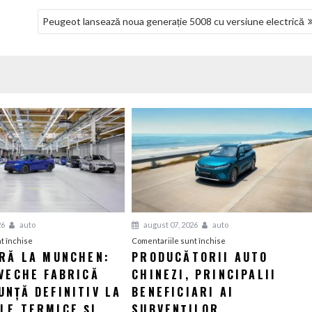
Peugeot lansează noua generație 5008 cu versiune electrică
26
auto
august 07, 2026
auto
pentru
pentru
t închise
Comentariile sunt închise
ERĂ LA MUNCHEN:
PRODUCĂTORII AUTO
O
Producătorii
VECHE FABRICĂ
nouă
CHINEZI, PRINCIPALII
auto
eră
chinezi,
NȚĂ DEFINITIV LA
BENEFICIARI AI
la
principalii
LE TERMICE ȘI
SUBVENȚILOR