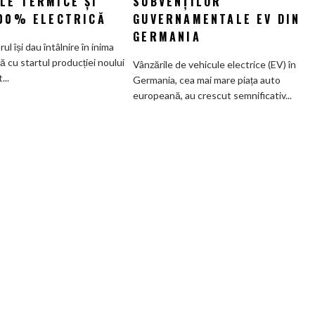
LE TERMICE ȘI
SUBVENȚILOR
Munchen:
beneficiari
100% ELECTRICĂ
GUVERNAMENTALE EV DIN
Cea
ai
GERMANIA
mai
subvenților
orul își dau întâlnire în inima
veche
guvernamentale
ă cu startul producției noului
Vânzările de vehicule electrice (EV) în
fabrică
EV
..
Germania, cea mai mare piața auto
BMW
din
europeană, au crescut semnificativ...
renunță
Germania
definitiv
la
motoarele
termice
și
devine
100%
electrică