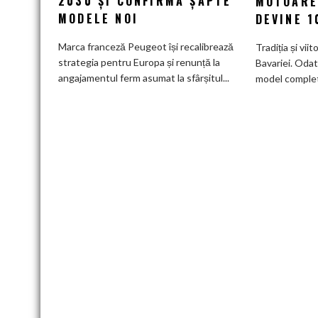
2030 ȘI CONFIRMĂ ȘAPTE
MOTOARE
de
MODELE NOI
DEVINE 
a
deveni
Marca franceză Peugeot își recalibrează
Tradiția și viit
100%
strategia pentru Europa și renunță la
Bavariei. Odat
electric
angajamentul ferm asumat la sfârșitul...
model complet.
până
în
2030
și
confirmă
șapte
modele
noi