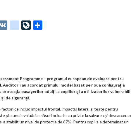
O
V
g
Li
P
t
K
o
ve
ar
o
o
Jo
ta
o
gl
ur
je
.
e_
n
az
co
b
al
ă
m
o
Assessment Programme – programul european de evaluare pentru
il. Auditorii au acordat primului model bazat pe noua configurația
o
protecția pasagerilor adulți, a copiilor și a utilizatorilor vulnerabili
k
și de siguranță.
m
factori ce includ impactul frontal, impactul lateral și teste pentru
te și a unei evaluări a măsurilor luate cu privire la salvarea și descarcera
ar
 s-a stabilit un nivel de protecție de 87%. Pentru copii s-a determinat un
ks