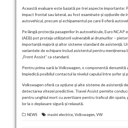
Această evaluare este bazată pe trei aspecte importante: Pe 
impact frontal sau lateral, au fost examinate și opțiunile de i
autovehicul, precum și echipamentul pe care îl oferă autovehi
Pe lângă protecția pasagerilor în autovehicule, Euro NCAP 
(AEB) pot proteja utilizatorii vulnerabili ai drumurilor – pieto
importanță majoră și altor sisteme standard de asistență. Un
variantele de echipare includ asistentul pentru menținerea b
„Front Assist” ca standard.
Pentru prima oară la Volkswagen, o componentă denumită air
împiedică posibilul contactul la nivelul capului între șofer și 
Volkswagen oferă ca opțiune și alte sisteme de asistență d
detectarea vitezei predictive. Travel Assist permite conduce
pentru unghiul mort cu avertizare pentru traficul din spate,
lor la o deplasare sigură și relaxată.
,
,
NEWS
masini electrice
Volkswagen
VW