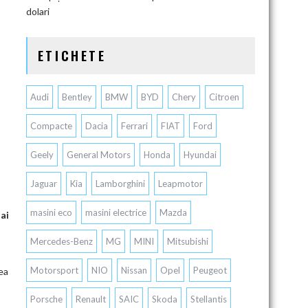
dolari
ETICHETE
Audi
Bentley
BMW
BYD
Chery
Citroen
Compacte
Dacia
Ferrari
FIAT
Ford
Geely
General Motors
Honda
Hyundai
Jaguar
Kia
Lamborghini
Leapmotor
masini eco
masini electrice
Mazda
 ai
Mercedes-Benz
MG
MINI
Mitsubishi
Motorsport
NIO
Nissan
Opel
Peugeot
rea
Porsche
Renault
SAIC
Skoda
Stellantis