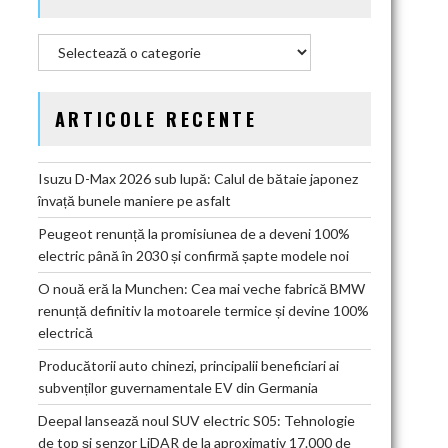
Categorii
ARTICOLE RECENTE
Isuzu D-Max 2026 sub lupă: Calul de bătaie japonez
învață bunele maniere pe asfalt
Peugeot renunță la promisiunea de a deveni 100%
electric până în 2030 și confirmă șapte modele noi
O nouă eră la Munchen: Cea mai veche fabrică BMW
renunță definitiv la motoarele termice și devine 100%
electrică
Producătorii auto chinezi, principalii beneficiari ai
subvenților guvernamentale EV din Germania
Deepal lansează noul SUV electric S05: Tehnologie
de top și senzor LiDAR de la aproximativ 17.000 de