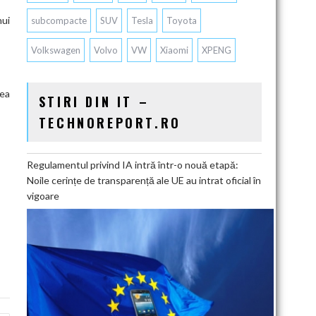
nui
subcompacte
SUV
Tesla
Toyota
Volkswagen
Volvo
VW
Xiaomi
XPENG
nea
STIRI DIN IT –
TECHNOREPORT.RO
Regulamentul privind IA intră într-o nouă etapă:
Noile cerințe de transparență ale UE au intrat oficial în
vigoare