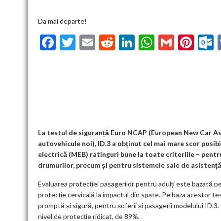
Da mai departe!
F
T
E
R
Li
W
G
Pi
ac
w
m
e
n
h
m
nt
u
e
itt
ai
d
ke
at
ai
er
l
b
er
l
di
dI
s
l
es
o
t
n
A
t
k
o
p
k
p
La testul de siguranță Euro NCAP (European New Car 
autovehicule noi), ID.3 a obținut cel mai mare scor posib
electrică (MEB) ratinguri bune la toate criteriile – pentru 
drumurilor, precum și pentru sistemele sale de asistență 
Evaluarea protecției pasagerilor pentru adulți este bazată pe 
protecție cervicală la impactul din spate. Pe baza acestor tes
promptă și sigură, pentru șoferii și pasagerii modelului ID.3.
nivel de protecție ridicat, de 89%.