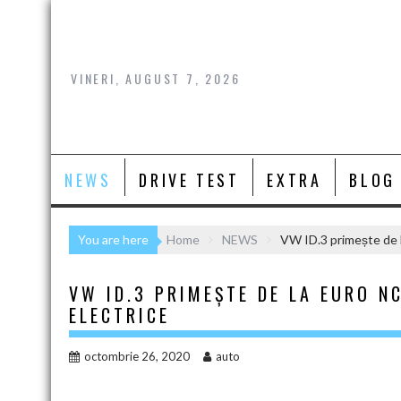
Skip
to
content
VINERI, AUGUST 7, 2026
NEWS
DRIVE TEST
EXTRA
BLOG
You are here
Home
NEWS
VW ID.3 primește de l
VW ID.3 PRIMEȘTE DE LA EURO N
ELECTRICE
octombrie 26, 2020
auto