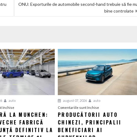
ntru
ONU: Exporturile de automobile second-hand trebuie să fie m
bine controlate
26
auto
august 07, 2026
auto
pentru
pentru
t închise
Comentariile sunt închise
ERĂ LA MUNCHEN:
PRODUCĂTORII AUTO
O
Producătorii
VECHE FABRICĂ
nouă
CHINEZI, PRINCIPALII
auto
eră
chinezi,
NȚĂ DEFINITIV LA
BENEFICIARI AI
la
principalii