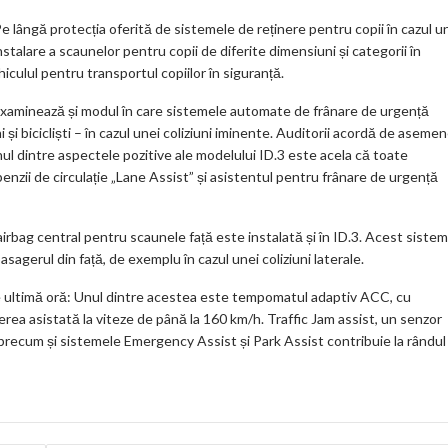
lângă protecția oferită de sistemele de reținere pentru copii în cazul u
nstalare a scaunelor pentru copii de diferite dimensiuni și categorii în
culul pentru transportul copiilor în siguranță.
examinează și modul în care sistemele automate de frânare de urgență
ni și bicicliști – în cazul unei coliziuni iminente. Auditorii acordă de aseme
ul dintre aspectele pozitive ale modelului ID.3 este acela că toate
enzii de circulație „Lane Assist” și asistentul pentru frânare de urgență
bag central pentru scaunele față este instalată și în ID.3. Acest sistem
pasagerul din față, de exemplu în cazul unei coliziuni laterale.
e ultimă oră: Unul dintre acestea este tempomatul adaptiv ACC, cu
rea asistată la viteze de până la 160 km/h. Traffic Jam assist, un senzor
 precum și sistemele Emergency Assist și Park Assist contribuie la rândul