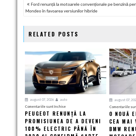
NAVIGARE
Ford renunță la motoarele convenționale pe benzină pe
Mondeo în favoarea versiunilor hibride
ÎN
ARTICOLE
RELATED POSTS
august 07, 2026
auto
august 07, 20
pentru
Comentariile sunt închise
Comentariile sun
PEUGEOT RENUNȚĂ LA
O NOUĂ 
Peugeot
PROMISIUNEA DE A DEVENI
renunță
CEA MAI 
la
100% ELECTRIC PÂNĂ ÎN
BMW RENU
promisiunea