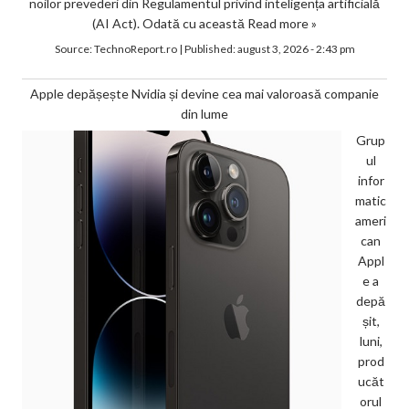
noilor prevederi din Regulamentul privind inteligența artificială
(AI Act). Odată cu această
Read more »
Source:
TechnoReport.ro
|
Published:
august 3, 2026 - 2:43 pm
Apple depășește Nvidia și devine cea mai valoroasă companie
din lume
Grup
ul
infor
matic
ameri
can
Appl
e a
depă
șit,
luni,
prod
ucăt
orul