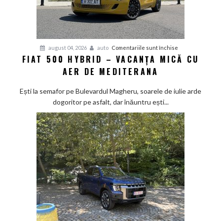
pe
asfalt
pentru
august 04, 2026
auto
Comentariile sunt închise
FIAT 500 HYBRID – VACANȚA MICĂ CU
Fiat
AER DE MEDITERANA
500
Hybrid
Ești la semafor pe Bulevardul Magheru, soarele de iulie arde
–
dogoritor pe asfalt, dar înăuntru ești...
vacanța
mică
cu
aer
de
Mediterana