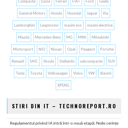
Compacte
Dacia
Ferrari
FIAT
Ford
Geely
General Motors
Honda
Hyundai
Jaguar
Kia
Lamborghini
Leapmotor
masini eco
masini electrice
Mazda
Mercedes-Benz
MG
MINI
Mitsubishi
Motorsport
NIO
Nissan
Opel
Peugeot
Porsche
Renault
SAIC
Skoda
Stellantis
subcompacte
SUV
Tesla
Toyota
Volkswagen
Volvo
VW
Xiaomi
XPENG
STIRI DIN IT – TECHNOREPORT.RO
Regulamentul privind IA intră într-o nouă etapă: Noile cerințe