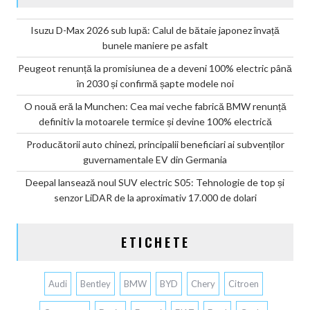
Isuzu D-Max 2026 sub lupă: Calul de bătaie japonez învață
bunele maniere pe asfalt
Peugeot renunță la promisiunea de a deveni 100% electric până
în 2030 și confirmă șapte modele noi
O nouă eră la Munchen: Cea mai veche fabrică BMW renunță
definitiv la motoarele termice și devine 100% electrică
Producătorii auto chinezi, principalii beneficiari ai subvenților
guvernamentale EV din Germania
Deepal lansează noul SUV electric S05: Tehnologie de top și
senzor LiDAR de la aproximativ 17.000 de dolari
ETICHETE
Audi
Bentley
BMW
BYD
Chery
Citroen