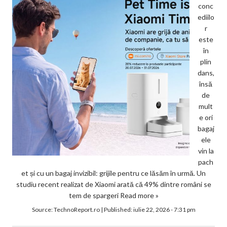
conc
ediilo
r
este
în
plin
dans,
însă
de
mult
e ori
bagaj
ele
vin la
pach
et și cu un bagaj invizibil: grijile pentru ce lăsăm în urmă. Un
studiu recent realizat de Xiaomi arată că 49% dintre români se
tem de spargeri
Read more »
Source:
TechnoReport.ro
|
Published:
iulie 22, 2026 - 7:31 pm