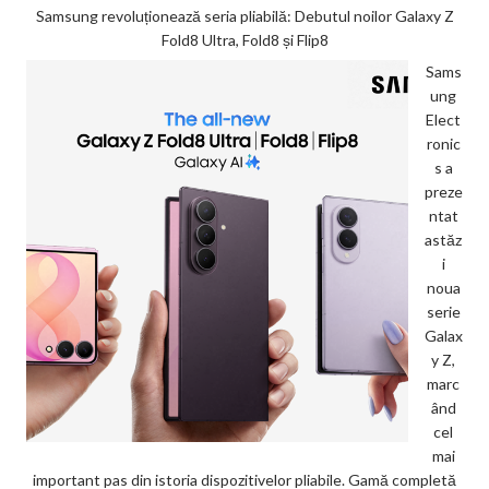
Samsung revoluționează seria pliabilă: Debutul noilor Galaxy Z
Fold8 Ultra, Fold8 și Flip8
Sams
ung
Elect
ronic
s a
preze
ntat
astăz
i
noua
serie
Galax
y Z,
marc
ând
cel
mai
important pas din istoria dispozitivelor pliabile. Gamă completă