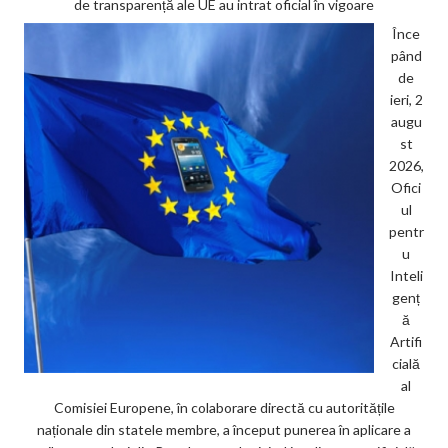
de transparență ale UE au intrat oficial în vigoare
Înce
pând
de
ieri, 2
augu
st
2026,
Ofici
ul
pentr
u
Inteli
genț
ă
Artifi
cială
al
Comisiei Europene, în colaborare directă cu autoritățile
naționale din statele membre, a început punerea în aplicare a