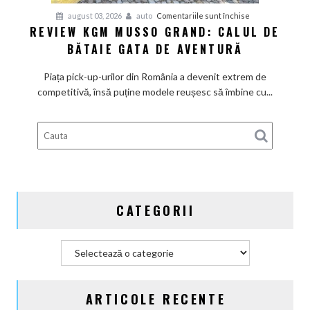
pentru
august 03, 2026
auto
Comentariile sunt închise
REVIEW KGM MUSSO GRAND: CALUL DE
Review
BĂTAIE GATA DE AVENTURĂ
KGM
Musso
Piața pick-up-urilor din România a devenit extrem de
Grand:
competitivă, însă puține modele reușesc să îmbine cu...
Calul
de
bătaie
gata
de
aventură
CATEGORII
Categorii
ARTICOLE RECENTE