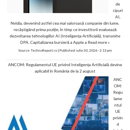
de
cipuri
AI,
Nvidia, devenind astfel cea mai valoroasă companie din lume,
recâștigând prima poziție, în timp ce investitorii evaluează
dezvoltarea tehnologiilor AI (Inteligența Artificială), transmite
DPA. Capitalizarea bursieră a Apple a
Read more »
Source:
TechnoReport.ro
|
Published:
iulie 30, 2026 - 2:13 pm
ANCOM: Regulamentul UE privind Inteligența Artificială devine
aplicabil în România de la 2 august
ANC
OM:
Regu
lame
ntul
UE
privin
d