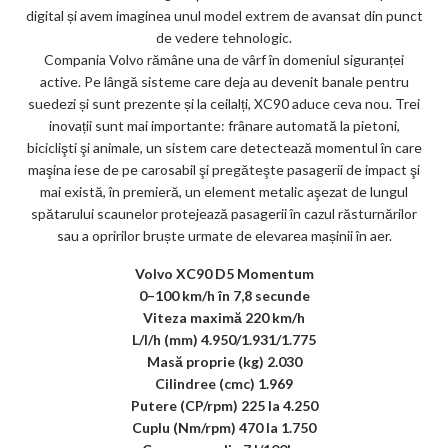
digital și avem imaginea unul model extrem de avansat din punct
de vedere tehnologic.
Compania Volvo rămâne una de vârf în domeniul siguranței
active. Pe lângă sisteme care deja au devenit banale pentru
suedezi și sunt prezente și la ceilalți, XC90 aduce ceva nou. Trei
inovații sunt mai importante: frânare automată la pietoni,
biciclişti şi animale, un sistem care detectează momentul în care
maşina iese de pe carosabil şi pregăteşte pasagerii de impact şi
mai există, în premieră, un element metalic aşezat de lungul
spătarului scaunelor protejează pasagerii în cazul răsturnărilor
sau a opririlor bruște urmate de elevarea mașinii în aer.
Volvo XC90 D5 Momentum
0–100 km/h în 7,8 secunde
Viteza maximă 220 km/h
L/l/h (mm) 4.950/1.931/1.775
Masă proprie (kg) 2.030
Cilindree (cmc) 1.969
Putere (CP/rpm) 225 la 4.250
Cuplu (Nm/rpm) 470 la 1.750