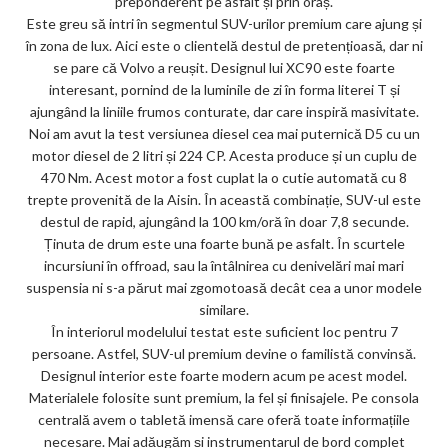
ks
preponderent pe asfalt și prin oraș.
Este greu să intri în segmentul SUV-urilor premium care ajung și
în zona de lux. Aici este o clientelă destul de pretențioasă, dar ni
se pare că Volvo a reușit. Designul lui XC90 este foarte
interesant, pornind de la luminile de zi în forma literei T și
ajungând la liniile frumos conturate, dar care inspiră masivitate.
Noi am avut la test versiunea diesel cea mai puternică D5 cu un
motor diesel de 2 litri și 224 CP. Acesta produce și un cuplu de
470 Nm. Acest motor a fost cuplat la o cutie automată cu 8
trepte provenită de la Aisin. În această combinație, SUV-ul este
destul de rapid, ajungând la 100 km/oră în doar 7,8 secunde.
Ținuta de drum este una foarte bună pe asfalt. În scurtele
incursiuni în offroad, sau la întâlnirea cu denivelări mai mari
suspensia ni s-a părut mai zgomotoasă decât cea a unor modele
similare.
În interiorul modelului testat este suficient loc pentru 7
persoane. Astfel, SUV-ul premium devine o familistă convinsă.
Designul interior este foarte modern acum pe acest model.
Materialele folosite sunt premium, la fel și finisajele. Pe consola
centrală avem o tabletă imensă care oferă toate informațiile
necesare. Mai adăugăm și instrumentarul de bord complet