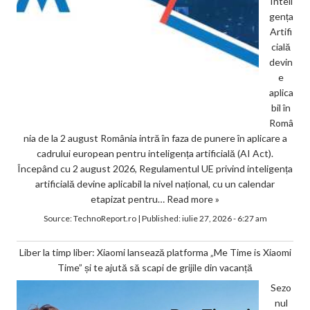
Inteli
gența
Artifi
cială
devin
e
aplica
bil în
Româ
nia de la 2 august România intră în faza de punere în aplicare a
cadrului european pentru inteligența artificială (AI Act).
Începând cu 2 august 2026, Regulamentul UE privind inteligența
artificială devine aplicabil la nivel național, cu un calendar
etapizat pentru…
Read more »
Source:
TechnoReport.ro
|
Published:
iulie 27, 2026 - 6:27 am
Liber la timp liber: Xiaomi lansează platforma „Me Time is Xiaomi
Time” și te ajută să scapi de grijile din vacanță
Sezo
nul