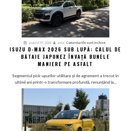
pentru
august 07, 2026
auto
Comentariile sunt închise
ISUZU D-MAX 2026 SUB LUPĂ: CALUL DE
Isuzu
BĂTAIE JAPONEZ ÎNVAȚĂ BUNELE
D-
Max
MANIERE PE ASFALT
2026
sub
Segmentul pick-upurilor utilitare și de agrement a trecut în
lupă:
ultimii ani printr-o transformare profundă, renunțând la...
Calul
de
bătaie
japonez
învață
bunele
maniere