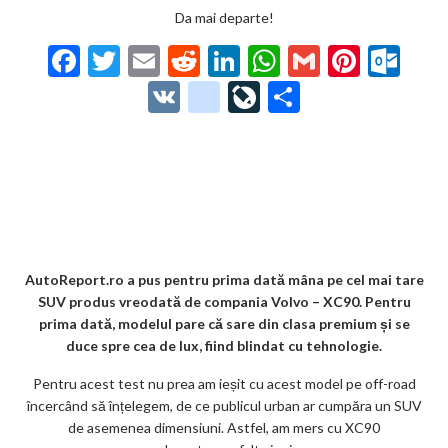
Da mai departe!
F
T
E
R
Li
W
G
Pi
O
ac
w
m
e
n
h
m
nt
ut
V
g
Li
P
e
itt
ai
d
ke
at
ai
er
lo
K
o
ve
ar
b
er
l
di
dI
s
l
es
o
o
Jo
ta
o
t
n
A
t
k.
gl
ur
je
o
p
co
e_
n
az
k
p
m
b
al
ă
o
AutoReport.ro a pus pentru prima dată mâna pe cel mai tare
SUV produs vreodată de compania Volvo – XC90. Pentru
o
prima dată, modelul pare că sare din clasa premium și se
k
duce spre cea de lux, fiind blindat cu tehnologie.
m
Pentru acest test nu prea am ieșit cu acest model pe off-road
încercând să înțelegem, de ce publicul urban ar cumpăra un SUV
ar
de asemenea dimensiuni. Astfel, am mers cu XC90