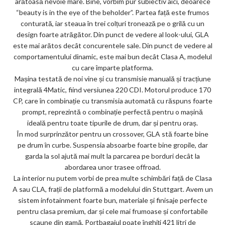
arătoasă nevoie mare. Bine, vorbim pur subiectiv aici, deoarece
ks
“beauty is in the eye of the beholder”. Partea față este frumos
conturată, iar steaua în trei colțuri tronează pe o grilă cu un
design foarte atrăgător. Din punct de vedere al look-ului, GLA
este mai arătos decât concurentele sale. Din punct de vedere al
comportamentului dinamic, este mai bun decât Clasa A, modelul
cu care împarte platforma.
Mașina testată de noi vine și cu transmisie manuală și tracțiune
integrală 4Matic, fiind versiunea 220 CDI. Motorul produce 170
CP, care în combinație cu transmisia automată cu răspuns foarte
prompt, reprezintă o combinație perfectă pentru o mașină
ideală pentru toate tipurile de drum, dar și pentru oraș.
În mod surprinzător pentru un crossover, GLA stă foarte bine
pe drum în curbe. Suspensia absoarbe foarte bine gropile, dar
garda la sol ajută mai mult la parcarea pe borduri decât la
abordarea unor trasee offroad.
La interior nu putem vorbi de prea multe schimbări față de Clasa
A sau CLA, frații de platformă a modelului din Stuttgart. Avem un
sistem infotainment foarte bun, materiale și finisaje perfecte
pentru clasa premium, dar și cele mai frumoase și confortabile
scaune din gamă. Portbagajul poate înghiți 421 litri de