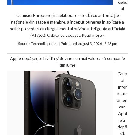
cială
al
Comisiei Europene, în colaborare directă cu autoritățile
naționale din statele membre, a început punerea în aplicare a
noilor prevederi din Regulamentul privind inteligența artificială
(AI Act). Odată cu această
Read more »
Source:
TechnoReport.ro
|
Published:
august 3, 2026 - 2:43 pm
Apple depășește Nvidia și devine cea mai valoroasă companie
din lume
Grup
ul
infor
matic
ameri
can
Appl
e a
depă
șit,