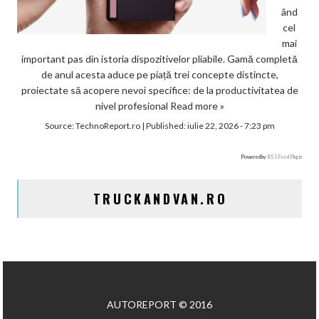
ând
cel
mai
important pas din istoria dispozitivelor pliabile. Gamă completă
de anul acesta aduce pe piață trei concepte distincte,
proiectate să acopere nevoi specifice: de la productivitatea de
nivel profesional
Read more »
Source:
TechnoReport.ro
|
Published:
iulie 22, 2026 - 7:23 pm
Powered by
RSS Feed Plugin
TRUCKANDVAN.RO
AUTOREPORT © 2016