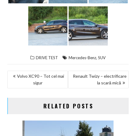
,
DRIVE TEST
Mercedes-Benz
SUV
NAVIGARE
Volvo XC90 – Tot cel mai
Renault Twizy – electrificare
sigur
la scară mică
ÎN
ARTICOLE
RELATED POSTS