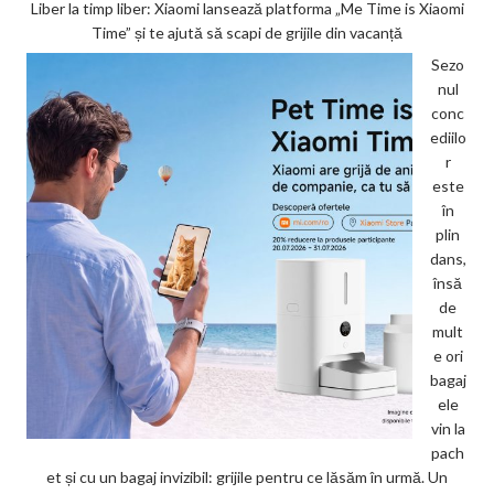
Liber la timp liber: Xiaomi lansează platforma „Me Time is Xiaomi
Time” și te ajută să scapi de grijile din vacanță
Sezo
nul
conc
ediilo
r
este
în
plin
dans,
însă
de
mult
e ori
bagaj
ele
vin la
pach
et și cu un bagaj invizibil: grijile pentru ce lăsăm în urmă. Un