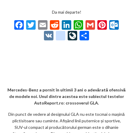
Da mai departe!
F
T
E
R
Li
W
G
Pi
O
ac
w
m
e
n
h
m
nt
ut
V
g
Li
P
e
itt
ai
d
ke
at
ai
er
lo
K
o
ve
ar
b
er
l
di
dI
s
l
es
o
o
Jo
ta
o
t
n
A
t
k.
gl
ur
je
o
p
co
e_
n
az
k
p
m
b
al
ă
o
Mercedes-Benz a pornit în ultimii 3 ani o adevărată ofensivă
de modele noi. Unul dintre acestea este subiectul testelor
o
AutoReport.ro: crossoverul GLA.
k
Din punct de vedere al designului GLA nu este tocmai o mașină
m
plictisitoare sau cuminte. Afișând linii puternice și sportive,
SUV-ul compact al producătorului german este o dihanie
ar