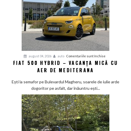
pentru
august 04, 2026
auto
Comentariile sunt închise
FIAT 500 HYBRID – VACANȚA MICĂ CU
Fiat
AER DE MEDITERANA
500
Hybrid
Ești la semafor pe Bulevardul Magheru, soarele de iulie arde
–
dogoritor pe asfalt, dar înăuntru ești...
vacanța
mică
cu
aer
de
Mediterana