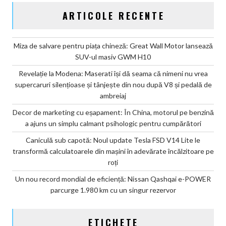
ARTICOLE RECENTE
Miza de salvare pentru piața chineză: Great Wall Motor lansează
SUV-ul masiv GWM H10
Revelație la Modena: Maserati își dă seama că nimeni nu vrea
supercaruri silențioase și tânjește din nou după V8 și pedală de
ambreiaj
Decor de marketing cu eșapament: În China, motorul pe benzină
a ajuns un simplu calmant psihologic pentru cumpărători
Caniculă sub capotă: Noul update Tesla FSD V14 Lite le
transformă calculatoarele din mașini în adevărate încălzitoare pe
roți
Un nou record mondial de eficiență: Nissan Qashqai e-POWER
parcurge 1.980 km cu un singur rezervor
ETICHETE