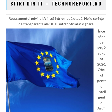
STIRI DIN IT – TECHNOREPORT.RO
Regulamentul privind IA intră într-o nouă etapă: Noile cerințe
de transparență ale UE au intrat oficial în vigoare
Înce
pând
de
ieri, 2
augu
st
2026,
Ofici
ul
pentr
u
Inteli
genț
ă
Artifi