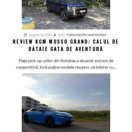
pentru
august 03, 2026
auto
Comentariile sunt închise
REVIEW KGM MUSSO GRAND: CALUL DE
Review
BĂTAIE GATA DE AVENTURĂ
KGM
Musso
Piața pick-up-urilor din România a devenit extrem de
Grand:
competitivă, însă puține modele reușesc să îmbine cu...
Calul
de
bătaie
gata
de
aventură