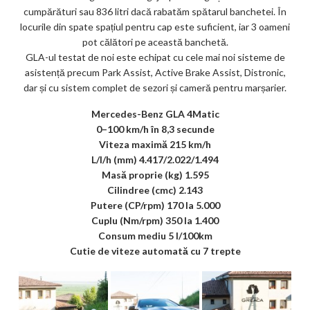
cumpărături sau 836 litri dacă rabatăm spătarul banchetei. În
locurile din spate spațiul pentru cap este suficient, iar 3 oameni
pot călători pe această banchetă.
GLA-ul testat de noi este echipat cu cele mai noi sisteme de
asistență precum Park Assist, Active Brake Assist, Distronic,
dar și cu sistem complet de sezori și cameră pentru marșarier.
Mercedes-Benz GLA 4Matic
0–100 km/h în 8,3 secunde
Viteza maximă 215 km/h
L/l/h (mm) 4.417/2.022/1.494
Masă proprie (kg) 1.595
Cilindree (cmc) 2.143
Putere (CP/rpm) 170 la 5.000
Cuplu (Nm/rpm) 350 la 1.400
Consum mediu 5 l/100km
Cutie de viteze automată cu 7 trepte