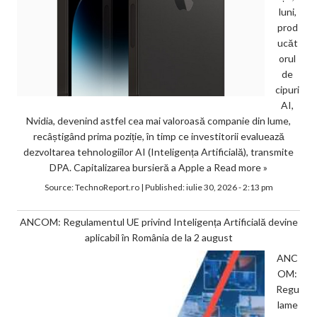
luni,
prod
ucăt
orul
de
cipuri
AI,
Nvidia, devenind astfel cea mai valoroasă companie din lume,
recâștigând prima poziție, în timp ce investitorii evaluează
dezvoltarea tehnologiilor AI (Inteligența Artificială), transmite
DPA. Capitalizarea bursieră a Apple a
Read more »
Source:
TechnoReport.ro
|
Published:
iulie 30, 2026 - 2:13 pm
ANCOM: Regulamentul UE privind Inteligența Artificială devine
aplicabil în România de la 2 august
ANC
OM:
Regu
lame