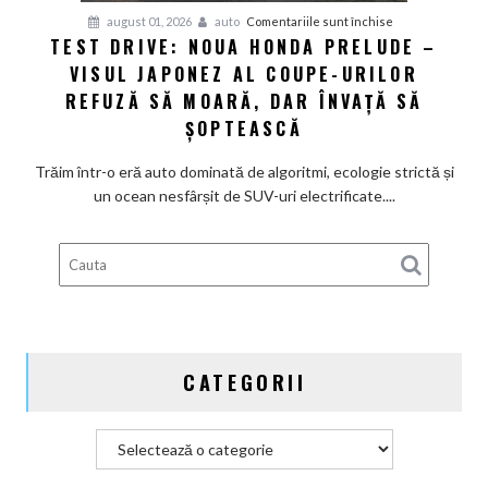
pentru
august 01, 2026
auto
Comentariile sunt închise
TEST DRIVE: NOUA HONDA PRELUDE –
Test
VISUL JAPONEZ AL COUPE-URILOR
Drive:
Noua
REFUZĂ SĂ MOARĂ, DAR ÎNVAȚĂ SĂ
Honda
ȘOPTEASCĂ
Prelude
–
Trăim într-o eră auto dominată de algoritmi, ecologie strictă și
Visul
un ocean nesfârșit de SUV-uri electrificate....
japonez
al
coupe-
urilor
refuză
să
moară,
CATEGORII
dar
învață
să
Categorii
șoptească