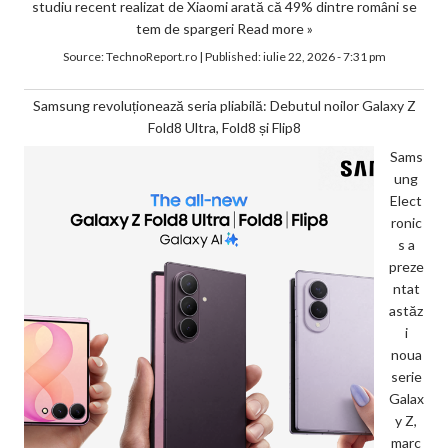
studiu recent realizat de Xiaomi arată că 49% dintre români se
tem de spargeri
Read more »
Source:
TechnoReport.ro
|
Published:
iulie 22, 2026 - 7:31 pm
Samsung revoluționează seria pliabilă: Debutul noilor Galaxy Z
Fold8 Ultra, Fold8 și Flip8
Sams
ung
Elect
ronic
s a
preze
ntat
astăz
i
noua
serie
Galax
y Z,
marc