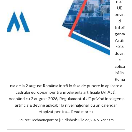
ntul
UE
privin
d
Inteli
gența
Artifi
cială
devin
e
aplica
bil în
Româ
nia de la 2 august România intră în faza de punere în aplicare a
cadrului european pentru inteligența artificială (AI Act).
Începând cu 2 august 2026, Regulamentul UE privind inteligența
artificială devine aplicabil la nivel național, cu un calendar
etapizat pentru…
Read more »
Source:
TechnoReport.ro
|
Published:
iulie 27, 2026 - 6:27 am