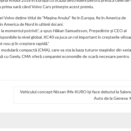
m
o
șina Anului 2018 în Europa cu ocazia deschiderii pentru presă a celei de-
tru prima oară când Volvo Cars primește acest premiu.
o
Volvo deține titlul de ”Mașina Anului” fie în Europa, fie în America de
k
 America de Nord în ultimii doi ani.
m
 la momentul potrivit”, a spus Håkan Samuelsson, Președinte și CEO al
onibile la nivel global. XC40 va juca un rol important în creșterile viitoa
ar
nou și în creștere rapidă.”
ks
modulară compactă (CMA), care va sta la baza tuturor mașinilor din seri
eună cu Geely, CMA oferă companiei economiile de scară necesare pentru
Vehiculul concept Nissan IMx KURO își face debutul la Salon
Auto de la Geneva