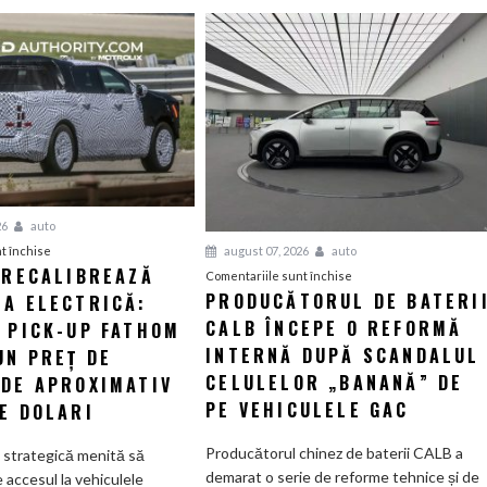
26
auto
pentru
august 07, 2026
auto
t închise
 RECALIBREAZĂ
Ford
pentru
Comentariile sunt închise
PRODUCĂTORUL DE BATERI
IA ELECTRICĂ:
își
Producătorul
recalibrează
CALB ÎNCEPE O REFORMĂ
de
L PICK-UP FATHOM
strategia
baterii
INTERNĂ DUPĂ SCANDALUL
UN PREȚ DE
electrică:
CALB
CELULELOR „BANANĂ” DE
 DE APROXIMATIV
Viitorul
începe
PE VEHICULELE GAC
E DOLARI
pick-
o
up
reformă
Producătorul chinez de baterii CALB a
e strategică menită să
Fathom
internă
demarat o serie de reforme tehnice și de
accesul la vehiculele