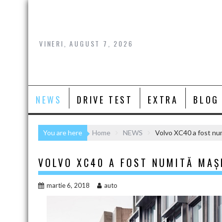
Skip
to
content
VINERI, AUGUST 7, 2026
NEWS
DRIVE TEST
EXTRA
BLOG
You are here
Home
NEWS
Volvo XC40 a fost nu
VOLVO XC40 A FOST NUMITĂ MAȘ
martie 6, 2018
auto