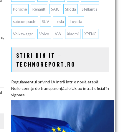
a
Porsche
Renault
SAIC
Skoda
Stellantis
subcompacte
SUV
Tesla
Toyota
Volkswagen
Volvo
VW
Xiaomi
XPENG
re,
a
STIRI DIN IT –
TECHNOREPORT.RO
Regulamentul privind IA intră într-o nouă etapă:
Noile cerințe de transparență ale UE au intrat oficial în
ul
vigoare