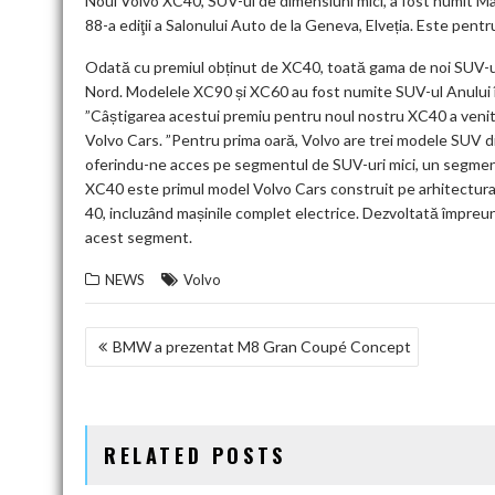
k
p
Noul Volvo XC40, SUV-ul de dimensiuni mici, a fost numit Ma
88-a ediţii a Salonului Auto de la Geneva, Elveția. Este pen
Odată cu premiul obținut de XC40, toată gama de noi SUV-uri 
Nord. Modelele XC90 și XC60 au fost numite SUV-ul Anului în
”Câștigarea acestui premiu pentru noul nostru XC40 a venit
Volvo Cars. ”Pentru prima oară, Volvo are trei modele SUV disp
oferindu-ne acces pe segmentul de SUV-uri mici, un segment 
XC40 este primul model Volvo Cars construit pe arhitectura 
40, incluzând mașinile complet electrice. Dezvoltată împr
acest segment.
NEWS
Volvo
NAVIGARE
BMW a prezentat M8 Gran Coupé Concept
ÎN
ARTICOLE
RELATED POSTS