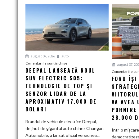
august 07, 2026
auto
pentru
Comentariile sunt închise
august 07, 20
DEEPAL LANSEAZĂ NOUL
Deepal
Comentariile sun
SUV ELECTRIC S05:
lansează
FORD ÎȘI
noul
TEHNOLOGIE DE TOP ȘI
STRATEG
SUV
SENZOR LIDAR DE LA
VIITORU
electric
APROXIMATIV 17.000 DE
VA AVEA 
S05:
DOLARI
PORNIRE
Tehnologie
28.000 D
de
Brandul de vehicule electrice Deepal,
top
deținut de gigantul auto chinez Changan
Într-o mișcar
și
Automobile, a lansat oficial versiunea...
democratizeze 
senzor