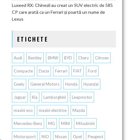
Luxeed RX: Chinezii au creat un SUV electric de 585
CP care arată ca un Ferrari și poartă un nume de
Lexus
ETICHETE
Audi
Bentley
BMW
BYD
Chery
Citroen
Compacte
Dacia
Ferrari
FIAT
Ford
Geely
General Motors
Honda
Hyundai
Jaguar
Kia
Lamborghini
Leapmotor
masini eco
masini electrice
Mazda
Mercedes-Benz
MG
MINI
Mitsubishi
Motorsport
NIO
Nissan
Opel
Peugeot