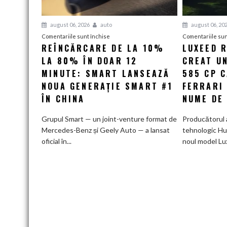
august 06, 2026
auto
august 06, 20
pentru
Comentariile sunt închise
Comentariile sun
REÎNCĂRCARE DE LA 10%
LUXEED R
Reîncărcare
LA 80% ÎN DOAR 12
de
CREAT UN
la
MINUTE: SMART LANSEAZĂ
585 CP 
10%
NOUA GENERAȚIE SMART #1
FERRARI
la
ÎN CHINA
NUME DE
80%
în
Grupul Smart — un joint-venture format de
Producătorul 
doar
Mercedes-Benz și Geely Auto — a lansat
tehnologic Hu
12
oficial în...
noul model Lu
minute:
Smart
lansează
noua
generație
Smart
#1
în