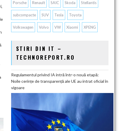
Porsche
Renault
SAIC
Skoda
Stellantis
i,
subcompacte
SUV
Tesla
Toyota
le
Volkswagen
Volvo
VW
Xiaomi
XPENG
n
ă
STIRI DIN IT –
TECHNOREPORT.RO
e
Regulamentul privind IA intră într-o nouă etapă:
a
Noile cerințe de transparență ale UE au intrat oficial în
vigoare