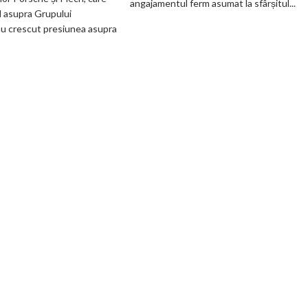
angajamentul ferm asumat la sfârșitul...
Volkswagen
până
l asupra Grupului
cer
în
u crescut presiunea asupra
măsuri
2030
rapide
și
de
confirmă
restructurare
șapte
modele
noi