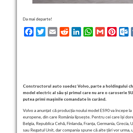
Da mai departe!
F
T
E
R
Li
W
G
Pi
ac
w
m
e
n
h
m
nt
u
e
itt
ai
d
ke
at
ai
er
l
b
er
l
di
dI
s
l
es
o
t
n
A
t
k
o
p
k
p
Constructorul auto suedez Volvo, parte a holdingului chi
model electric al său și primul care nu are o caroserie SU
putea primi mașinile comandate în curând.
Volvo a anunțat că producția noului model ES90 va începe la sf
europene, din care România lipsește. Pentru cei care își dores
Belgia, Republica Cehă, Finlanda, Franța, Germania, Grecia, Un
sau Regatul Unit, dar compania spune că alte țări vor urma, u