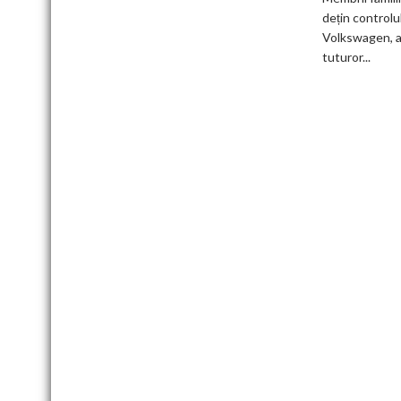
germani,
dețin controlu
arată
Volkswagen, a
un
tuturor...
studiu
recent