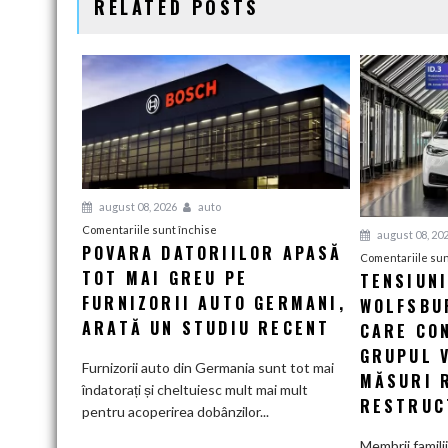
RELATED POSTS
august 08, 2026
auto
pentru
Comentariile sunt închise
august 08, 20
POVARA DATORIILOR APASĂ
Povara
Comentariile sun
TOT MAI GREU PE
datoriilor
TENSIUN
apasă
FURNIZORII AUTO GERMANI,
WOLFSBUR
tot
ARATĂ UN STUDIU RECENT
CARE CO
mai
GRUPUL 
greu
Furnizorii auto din Germania sunt tot mai
MĂSURI 
pe
îndatorați și cheltuiesc mult mai mult
RESTRUC
furnizorii
pentru acoperirea dobânzilor...
auto
Membrii famili