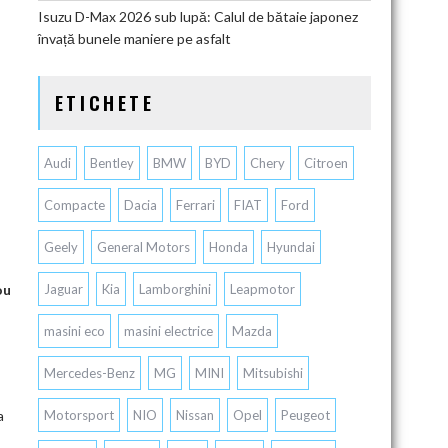
Isuzu D-Max 2026 sub lupă: Calul de bătaie japonez
învață bunele maniere pe asfalt
ETICHETE
Audi
Bentley
BMW
BYD
Chery
Citroen
Compacte
Dacia
Ferrari
FIAT
Ford
Geely
General Motors
Honda
Hyundai
ou
Jaguar
Kia
Lamborghini
Leapmotor
masini eco
masini electrice
Mazda
Mercedes-Benz
MG
MINI
Mitsubishi
a
Motorsport
NIO
Nissan
Opel
Peugeot