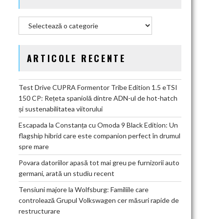
Categorii
ARTICOLE RECENTE
Test Drive CUPRA Formentor Tribe Edition 1.5 eTSI
150 CP: Rețeta spaniolă dintre ADN-ul de hot-hatch
și sustenabilitatea viitorului
Escapada la Constanța cu Omoda 9 Black Edition: Un
flagship hibrid care este companion perfect în drumul
spre mare
Povara datoriilor apasă tot mai greu pe furnizorii auto
germani, arată un studiu recent
Tensiuni majore la Wolfsburg: Familiile care
controlează Grupul Volkswagen cer măsuri rapide de
restructurare