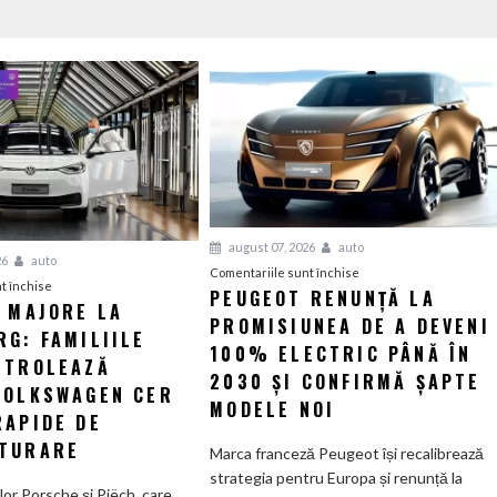
august 07, 2026
auto
26
auto
pentru
Comentariile sunt închise
pentru
t închise
PEUGEOT RENUNȚĂ LA
Peugeot
I MAJORE LA
Tensiuni
PROMISIUNEA DE A DEVENI
renunță
G: FAMILIILE
majore
la
100% ELECTRIC PÂNĂ ÎN
la
NTROLEAZĂ
promisiunea
2030 ȘI CONFIRMĂ ȘAPTE
Wolfsburg:
VOLKSWAGEN CER
de
MODELE NOI
Familiile
RAPIDE DE
a
care
deveni
TURARE
Marca franceză Peugeot își recalibrează
controlează
100%
strategia pentru Europa și renunță la
Grupul
electric
ilor Porsche și Piëch, care