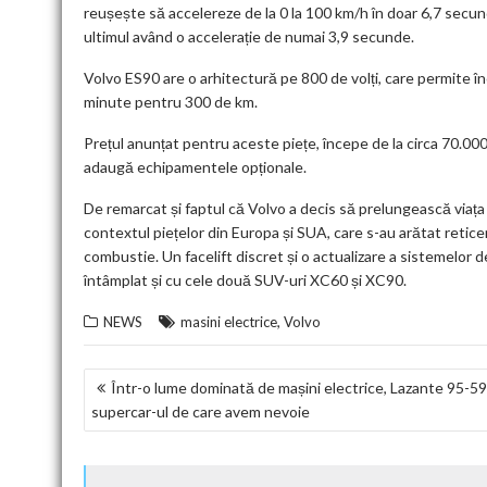
reușește să accelereze de la 0 la 100 km/h în doar 6,7 secun
ultimul având o accelerație de numai 3,9 secunde.
Volvo ES90 are o arhitectură pe 800 de volți, care permite î
minute pentru 300 de km.
Prețul anunțat pentru aceste piețe, începe de la circa 70.000
adaugă echipamentele opționale.
De remarcat și faptul că Volvo a decis să prelungească viața
contextul piețelor din Europa și SUA, care s-au arătat reticen
combustie. Un facelift discret și o actualizare a sistemelor de
întâmplat și cu cele două SUV-uri XC60 și XC90.
,
NEWS
masini electrice
Volvo
NAVIGARE
Într-o lume dominată de mașini electrice, Lazante 95-59
supercar-ul de care avem nevoie
ÎN
ARTICOLE