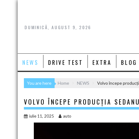
Skip
to
content
DUMINICĂ, AUGUST 9, 2026
NEWS
DRIVE TEST
EXTRA
BLOG
You are here
Home
NEWS
Volvo începe producți
VOLVO ÎNCEPE PRODUCȚIA SEDANU
iulie 11, 2025
auto