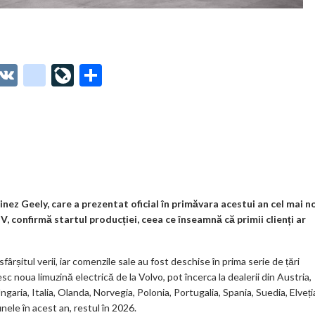
O
V
g
Li
P
t
K
o
ve
ar
o
o
Jo
ta
o
gl
ur
je
.
e_
n
az
co
b
al
ă
m
o
nez Geely, care a prezentat oficial în primăvara acestui an cel mai n
V, confirmă startul producției, ceea ce înseamnă că primii clienți ar
o
k
ârșitul verii, iar comenzile sale au fost deschise în prima serie de țări
m
c noua limuzină electrică de la Volvo, pot încerca la dealerii din Austria,
garia, Italia, Olanda, Norvegia, Polonia, Portugalia, Spania, Suedia, Elveți
ar
nele în acest an, restul în 2026.