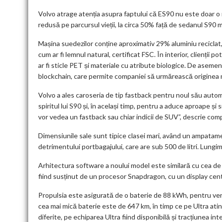
Volvo atrage atenția asupra faptului că ES90 nu este doar o m
redusă pe parcursul vieții, la circa 50% față de sedanul S90 m
Mașina suedezilor conține aproximativ 29% aluminiu reciclat, 1
cum ar fi lemnul natural, certificat FSC. În interior, clienții 
ar fi sticle PET și materiale cu atribute biologice. De asem
blockchain, care permite companiei să urmărească originea ma
Volvo a ales caroseria de tip fastback pentru noul său autom
spiritul lui S90 și, în același timp, pentru a aduce aproape și
vor vedea un fastback sau chiar indicii de SUV”, descrie co
Dimensiunile sale sunt tipice clasei mari, având un ampatame
detrimentului portbagajului, care are sub 500 de litri. Lungim
Arhitectura software a noului model este similară cu cea de
fiind susținut de un procesor Snapdragon, cu un display centra
Propulsia este asigurată de o baterie de 88 kWh, pentru v
cea mai mică baterie este de 647 km, în timp ce pe Ultra at
diferite, pe echiparea Ultra fiind disponibilă și tracțiunea 