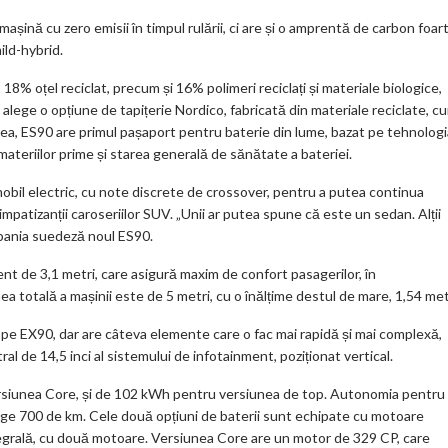
ks
așină cu zero emisii în timpul rulării, ci are și o amprentă de carbon foar
ild-hybrid.
8% oțel reciclat, precum și 16% polimeri reciclați și materiale biologice,
pot alege o opțiune de tapițerie Nordico, fabricată din materiale reciclate, c
enea, ES90 are primul pașaport pentru baterie din lume, bazat pe tehnologi
teriilor prime și starea generală de sănătate a bateriei.
obil electric, cu note discrete de crossover, pentru a putea continua
 simpatizanții caroseriilor SUV. „Unii ar putea spune că este un sedan. Alții
mpania suedeză noul ES90.
nt de 3,1 metri, care asigură maxim de confort pasagerilor, în
ea totală a mașinii este de 5 metri, cu o înălțime destul de mare, 1,54 met
 pe EX90, dar are câteva elemente care o fac mai rapidă și mai complexă,
l de 14,5 inci al sistemului de infotainment, poziționat vertical.
ersiunea Core, și de 102 kWh pentru versiunea de top. Autonomia pentru
inge 700 de km. Cele două opțiuni de baterii sunt echipate cu motoare
integrală, cu două motoare. Versiunea Core are un motor de 329 CP, care