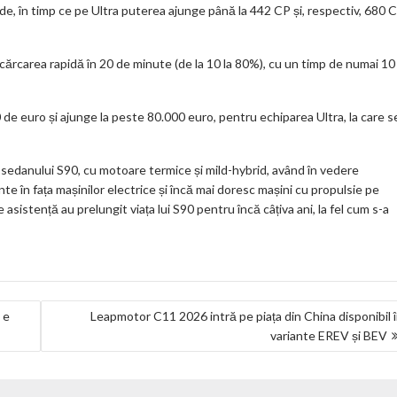
de, în timp ce pe Ultra puterea ajunge până la 442 CP și, respectiv, 680 C
ncărcarea rapidă în 20 de minute (de la 10 la 80%), cu un timp de numai 10
 de euro și ajunge la peste 80.000 euro, pentru echiparea Ultra, la care s
 sedanului S90, cu motoare termice și mild-hybrid, având în vedere
te în fața mașinilor electrice și încă mai doresc mașini cu propulsie pe
 asistență au prelungit viața lui S90 pentru încă câțiva ani, la fel cum s-a
 e
Leapmotor C11 2026 intră pe piața din China disponibil 
variante EREV și BEV