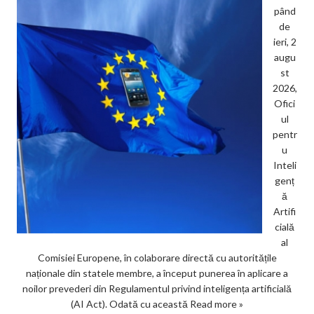
pând
de
ieri, 2
augu
st
2026,
Ofici
ul
pentr
u
Inteli
genț
ă
Artifi
cială
al
Comisiei Europene, în colaborare directă cu autoritățile
naționale din statele membre, a început punerea în aplicare a
noilor prevederi din Regulamentul privind inteligența artificială
(AI Act). Odată cu această
Read more »