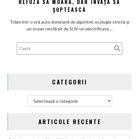
REFUZĂ SĂ MOARĂ, DAR ÎNVAȚĂ SĂ
Honda
ȘOPTEASCĂ
Prelude
–
Trăim într-o eră auto dominată de algoritmi, ecologie strictă și
Visul
un ocean nesfârșit de SUV-uri electrificate....
japonez
al
coupe-
urilor
refuză
să
moară,
CATEGORII
dar
învață
să
Categorii
șoptească
ARTICOLE RECENTE