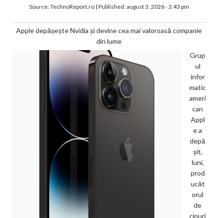
Source:
TechnoReport.ro
|
Published:
august 3, 2026 - 2:43 pm
Apple depășește Nvidia și devine cea mai valoroasă companie
din lume
Grup
ul
infor
matic
ameri
can
Appl
e a
depă
șit,
luni,
prod
ucăt
orul
de
cipuri