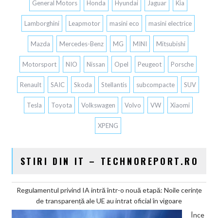
General Motors
Honda
Hyundai
Jaguar
Kia
Lamborghini
Leapmotor
masini eco
masini electrice
Mazda
Mercedes-Benz
MG
MINI
Mitsubishi
Motorsport
NIO
Nissan
Opel
Peugeot
Porsche
Renault
SAIC
Skoda
Stellantis
subcompacte
SUV
Tesla
Toyota
Volkswagen
Volvo
VW
Xiaomi
XPENG
STIRI DIN IT – TECHNOREPORT.RO
Regulamentul privind IA intră într-o nouă etapă: Noile cerințe
de transparență ale UE au intrat oficial în vigoare
Înce