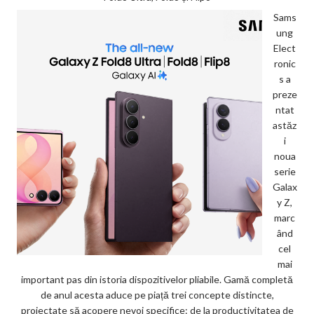
Sams
ung
Elect
ronic
s a
preze
ntat
astăz
i
noua
serie
Galax
y Z,
marc
ând
cel
mai
important pas din istoria dispozitivelor pliabile. Gamă completă
de anul acesta aduce pe piață trei concepte distincte,
proiectate să acopere nevoi specifice: de la productivitatea de