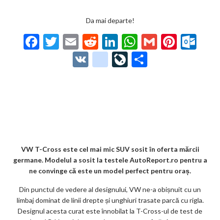
Da mai departe!
F
T
E
R
Li
W
G
Pi
O
ac
w
m
e
n
h
m
nt
ut
V
g
Li
P
e
itt
ai
d
ke
at
ai
er
lo
K
o
ve
ar
b
er
l
di
dI
s
l
es
o
o
Jo
ta
o
t
n
A
t
k.
gl
ur
je
o
p
co
e_
n
az
k
p
m
b
al
ă
o
VW T-Cross este cel mai mic SUV sosit în oferta mărcii
germane. Modelul a sosit la testele AutoReport.ro pentru a
o
ne convinge că este un model perfect pentru oraș.
k
Din punctul de vedere al designului, VW ne-a obișnuit cu un
m
limbaj dominat de linii drepte și unghiuri trasate parcă cu rigla.
Designul acesta curat este înnobilat la T-Cross-ul de test de
ar