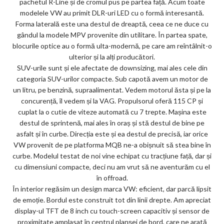
pachetul R-Line și de cromul pus pe partea față. Acum toate
ks
modelele VW au primit DLR-uri LED cu o formă interesantă.
Forma laterală este una destul de dreaptă, ceea ce ne duce cu
gândul la modele MPV provenite din utilitare. În partea spate,
blocurile optice au o formă ulta-modernă, pe care am reîntâlnit-o
ulterior și la alți producători.
SUV-urile sunt și ele afectate de downsizing, mai ales cele din
categoria SUV-urilor compacte. Sub capotă avem un motor de
un litru, pe benzină, supraalimentat. Vedem motorul ăsta și pe la
concurență, îl vedem și la VAG. Propulsorul oferă 115 CP și
cuplat la o cutie de viteze automată cu 7 trepte. Mașina este
destul de sprintenă, mai ales în oraș și stă destul de bine pe
asfalt și în curbe. Direcția este și ea destul de precisă, iar orice
VW provenit de pe platforma MQB ne-a obișnuit să stea bine în
curbe. Modelul testat de noi vine echipat cu tracțiune față, dar și
cu dimensiuni compacte, deci nu am vrut să ne aventurăm cu el
în offroad.
În interior regăsim un design marca VW: eficient, dar parcă lipsit
de emoție. Bordul este construit tot din linii drepte. Am apreciat
display-ul TFT de 8 inch cu touch-screen capacitiv și sensor de
proximitate amplasat în centrul planșei de bord, care ne arată