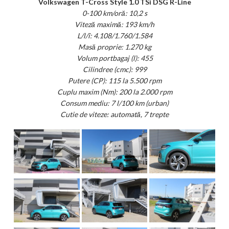
Volkswagen T-Cross Style 1.0 TSi DSG R-Line
0-100 km/oră: 10,2 s
Viteză maximă: 193 km/h
L/l/î: 4.108/1.760/1.584
Masă proprie: 1.270 kg
Volum portbagaj (l): 455
Cilindree (cmc): 999
Putere (CP): 115 la 5.500 rpm
Cuplu maxim (Nm): 200 la 2.000 rpm
Consum mediu: 7 l/100 km (urban)
Cutie de viteze: automată, 7 trepte