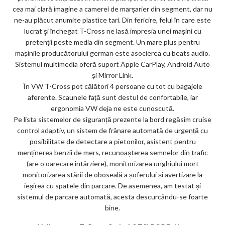
cea mai clară imagine a camerei de marșarier din segment, dar nu
ne-au plăcut anumite plastice tari. Din fericire, felul în care este
lucrat şi închegat T-Cross ne lasă impresia unei mașini cu
pretenții peste media din segment. Un mare plus pentru
mașinile producătorului german este asocierea cu beats audio.
Sistemul multimedia oferă suport Apple CarPlay, Android Auto
și Mirror Link.
În VW T-Cross pot călători 4 persoane cu tot cu bagajele
aferente. Scaunele față sunt destul de confortabile, iar
ergonomia VW deja ne este cunoscută.
Pe lista sistemelor de siguranță prezente la bord regăsim cruise
control adaptiv, un sistem de frânare automată de urgență cu
posibilitate de detectare a pietonilor, asistent pentru
menținerea benzii de mers, recunoașterea semnelor din trafic
(are o oarecare întârziere), monitorizarea unghiului mort
monitorizarea stării de oboseală a șoferului și avertizare la
ieșirea cu spatele din parcare. De asemenea, am testat și
sistemul de parcare automată, acesta descurcându-se foarte
bine.