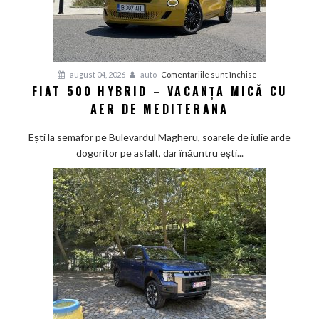
pentru
august 04, 2026
auto
Comentariile sunt închise
FIAT 500 HYBRID – VACANȚA MICĂ CU
Fiat
AER DE MEDITERANA
500
Hybrid
Ești la semafor pe Bulevardul Magheru, soarele de iulie arde
–
dogoritor pe asfalt, dar înăuntru ești...
vacanța
mică
cu
aer
de
Mediterana