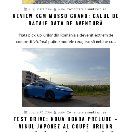
pentru
august 03, 2026
auto
Comentariile sunt închise
REVIEW KGM MUSSO GRAND: CALUL DE
Review
BĂTAIE GATA DE AVENTURĂ
KGM
Musso
Piața pick-up-urilor din România a devenit extrem de
Grand:
competitivă, însă puține modele reușesc să îmbine cu...
Calul
de
bătaie
gata
de
aventură
pentru
august 01, 2026
auto
Comentariile sunt închise
TEST DRIVE: NOUA HONDA PRELUDE –
Test
VISUL JAPONEZ AL COUPE-URILOR
Drive:
Noua