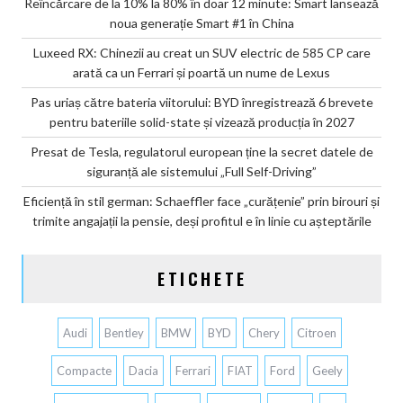
Reîncărcare de la 10% la 80% în doar 12 minute: Smart lansează
noua generație Smart #1 în China
Luxeed RX: Chinezii au creat un SUV electric de 585 CP care
arată ca un Ferrari și poartă un nume de Lexus
Pas uriaș către bateria viitorului: BYD înregistrează 6 brevete
pentru bateriile solid-state și vizează producția în 2027
Presat de Tesla, regulatorul european ține la secret datele de
siguranță ale sistemului „Full Self-Driving”
Eficiență în stil german: Schaeffler face „curățenie” prin birouri și
trimite angajații la pensie, deși profitul e în linie cu așteptările
ETICHETE
Audi
Bentley
BMW
BYD
Chery
Citroen
Compacte
Dacia
Ferrari
FIAT
Ford
Geely