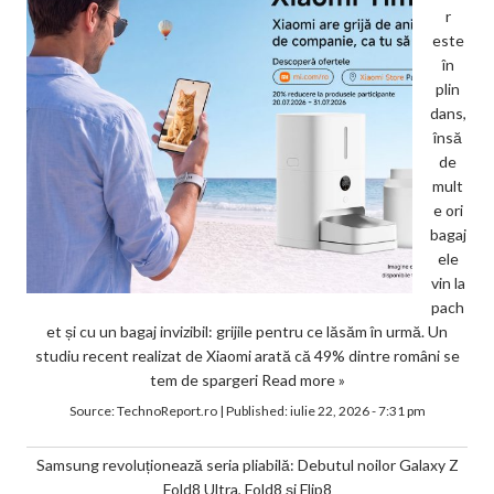
r
este
în
plin
dans,
însă
de
mult
e ori
bagaj
ele
vin la
pach
et și cu un bagaj invizibil: grijile pentru ce lăsăm în urmă. Un
studiu recent realizat de Xiaomi arată că 49% dintre români se
tem de spargeri
Read more »
Source:
TechnoReport.ro
|
Published:
iulie 22, 2026 - 7:31 pm
Samsung revoluționează seria pliabilă: Debutul noilor Galaxy Z
Fold8 Ultra, Fold8 și Flip8