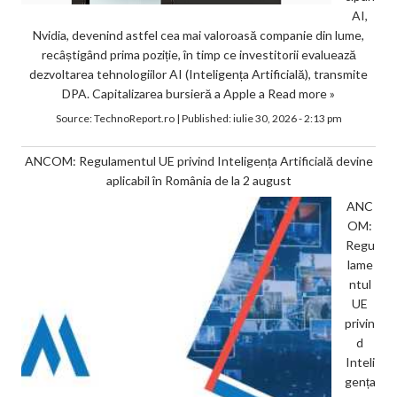
AI,
Nvidia, devenind astfel cea mai valoroasă companie din lume,
recâștigând prima poziție, în timp ce investitorii evaluează
dezvoltarea tehnologiilor AI (Inteligența Artificială), transmite
DPA. Capitalizarea bursieră a Apple a
Read more »
Source:
TechnoReport.ro
|
Published:
iulie 30, 2026 - 2:13 pm
ANCOM: Regulamentul UE privind Inteligența Artificială devine
aplicabil în România de la 2 august
ANC
OM:
Regu
lame
ntul
UE
privin
d
Inteli
gența