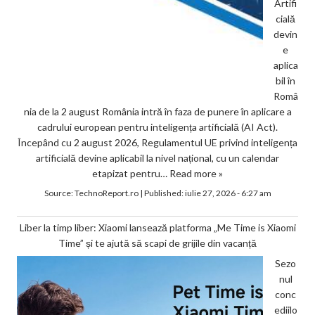
Artifi
cială
devin
e
aplica
bil în
Româ
nia de la 2 august România intră în faza de punere în aplicare a
cadrului european pentru inteligența artificială (AI Act).
Începând cu 2 august 2026, Regulamentul UE privind inteligența
artificială devine aplicabil la nivel național, cu un calendar
etapizat pentru…
Read more »
Source:
TechnoReport.ro
|
Published:
iulie 27, 2026 - 6:27 am
Liber la timp liber: Xiaomi lansează platforma „Me Time is Xiaomi
Time” și te ajută să scapi de grijile din vacanță
Sezo
nul
conc
ediilo