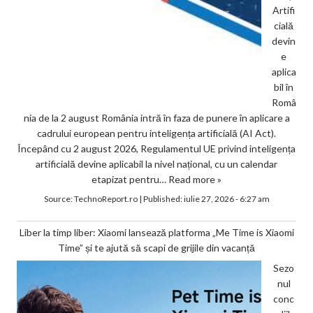
Artifi
cială
devin
e
aplica
bil în
Româ
nia de la 2 august România intră în faza de punere în aplicare a
cadrului european pentru inteligența artificială (AI Act).
Începând cu 2 august 2026, Regulamentul UE privind inteligența
artificială devine aplicabil la nivel național, cu un calendar
etapizat pentru…
Read more »
Source:
TechnoReport.ro
|
Published:
iulie 27, 2026 - 6:27 am
Liber la timp liber: Xiaomi lansează platforma „Me Time is Xiaomi
Time” și te ajută să scapi de grijile din vacanță
Sezo
nul
conc