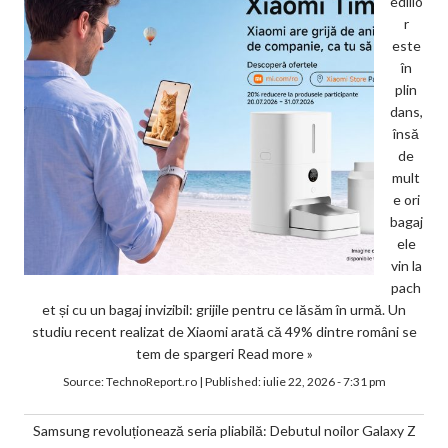
ediilo
r
este
în
plin
dans,
însă
de
mult
e ori
bagaj
ele
vin la
pach
et și cu un bagaj invizibil: grijile pentru ce lăsăm în urmă. Un
studiu recent realizat de Xiaomi arată că 49% dintre români se
tem de spargeri
Read more »
Source:
TechnoReport.ro
|
Published:
iulie 22, 2026 - 7:31 pm
Samsung revoluționează seria pliabilă: Debutul noilor Galaxy Z