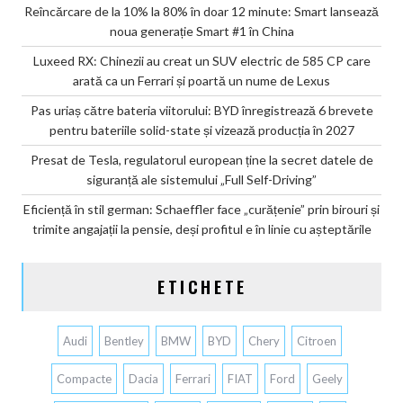
Reîncărcare de la 10% la 80% în doar 12 minute: Smart lansează
noua generație Smart #1 în China
Luxeed RX: Chinezii au creat un SUV electric de 585 CP care
arată ca un Ferrari și poartă un nume de Lexus
Pas uriaș către bateria viitorului: BYD înregistrează 6 brevete
pentru bateriile solid-state și vizează producția în 2027
Presat de Tesla, regulatorul european ține la secret datele de
siguranță ale sistemului „Full Self-Driving”
Eficiență în stil german: Schaeffler face „curățenie” prin birouri și
trimite angajații la pensie, deși profitul e în linie cu așteptările
ETICHETE
Audi
Bentley
BMW
BYD
Chery
Citroen
Compacte
Dacia
Ferrari
FIAT
Ford
Geely