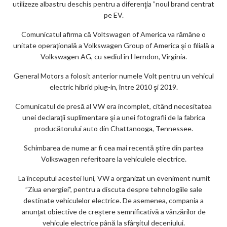
utilizeze albastru deschis pentru a diferenţia ”noul brand centrat
pe EV.
Comunicatul afirma că Voltswagen of America va rămâne o
unitate operaţională a Volkswagen Group of America şi o filială a
Volkswagen AG, cu sediul în Herndon, Virginia.
General Motors a folosit anterior numele Volt pentru un vehicul
electric hibrid plug-in, între 2010 şi 2019.
Comunicatul de presă al VW era incomplet, citând necesitatea
unei declaraţii suplimentare şi a unei fotografii de la fabrica
producătorului auto din Chattanooga, Tennessee.
Schimbarea de nume ar fi cea mai recentă ştire din partea
Volkswagen referitoare la vehiculele electrice.
La începutul acestei luni, VW a organizat un eveniment numit
”Ziua energiei”, pentru a discuta despre tehnologiile sale
destinate vehiculelor electrice. De asemenea, compania a
anunţat obiective de creştere semnificativă a vânzărilor de
vehicule electrice până la sfârşitul deceniului.