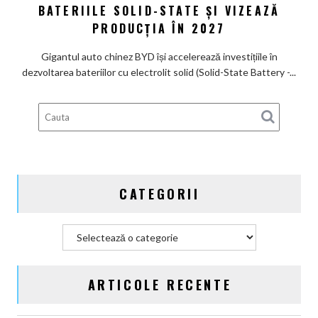
un
către
BATERIILE SOLID-STATE ȘI VIZEAZĂ
nume
bateria
PRODUCȚIA ÎN 2027
de
viitorului:
Lexus
BYD
Gigantul auto chinez BYD își accelerează investițiile în
înregistrează
dezvoltarea bateriilor cu electrolit solid (Solid-State Battery -...
6
brevete
pentru
bateriile
solid-
state
și
CATEGORII
vizează
producția
în
Categorii
2027
ARTICOLE RECENTE