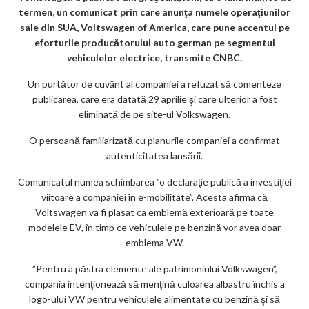
o
termen, un comunicat prin care anunţa numele operaţiunilor
o
sale din SUA, Voltswagen of America, care pune accentul pe
k
eforturile producătorului auto german pe segmentul
vehiculelor electrice, transmite CNBC.
m
Un purtător de cuvânt al companiei a refuzat să comenteze
ar
publicarea, care era datată 29 aprilie şi care ulterior a fost
ks
eliminată de pe site-ul Volkswagen.
O persoană familiarizată cu planurile companiei a confirmat
autenticitatea lansării.
Comunicatul numea schimbarea ”o declaraţie publică a investiţiei
viitoare a companiei în e-mobilitate”. Acesta afirma că
Voltswagen va fi plasat ca emblemă exterioară pe toate
modelele EV, în timp ce vehiculele pe benzină vor avea doar
emblema VW.
”Pentru a păstra elemente ale patrimoniului Volkswagen”,
compania intenţionează să menţină culoarea albastru închis a
logo-ului VW pentru vehiculele alimentate cu benzină şi să