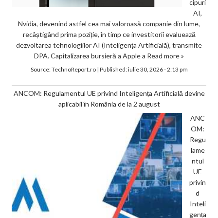
cipuri
AI,
Nvidia, devenind astfel cea mai valoroasă companie din lume,
recâștigând prima poziție, în timp ce investitorii evaluează
dezvoltarea tehnologiilor AI (Inteligența Artificială), transmite
DPA. Capitalizarea bursieră a Apple a
Read more »
Source:
TechnoReport.ro
|
Published:
iulie 30, 2026 - 2:13 pm
ANCOM: Regulamentul UE privind Inteligența Artificială devine
aplicabil în România de la 2 august
ANC
OM:
Regu
lame
ntul
UE
privin
d
Inteli
gența