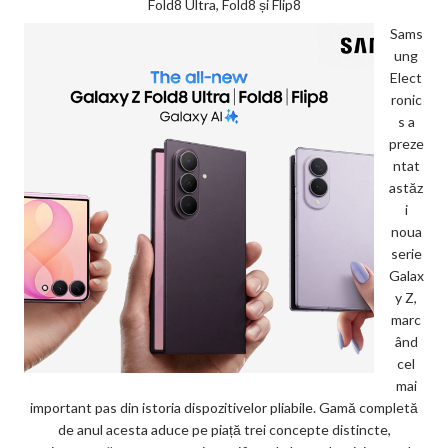
Fold8 Ultra, Fold8 și Flip8
Sams
ung
Elect
ronic
s a
preze
ntat
astăz
i
noua
serie
Galax
y Z,
marc
ând
cel
mai
important pas din istoria dispozitivelor pliabile. Gamă completă
de anul acesta aduce pe piață trei concepte distincte,