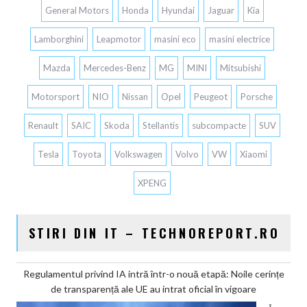
General Motors
Honda
Hyundai
Jaguar
Kia
Lamborghini
Leapmotor
masini eco
masini electrice
Mazda
Mercedes-Benz
MG
MINI
Mitsubishi
Motorsport
NIO
Nissan
Opel
Peugeot
Porsche
Renault
SAIC
Skoda
Stellantis
subcompacte
SUV
Tesla
Toyota
Volkswagen
Volvo
VW
Xiaomi
XPENG
STIRI DIN IT – TECHNOREPORT.RO
Regulamentul privind IA intră într-o nouă etapă: Noile cerințe
de transparență ale UE au intrat oficial în vigoare