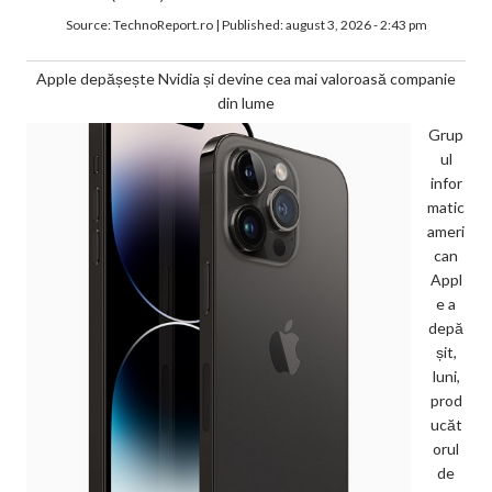
Source:
TechnoReport.ro
|
Published:
august 3, 2026 - 2:43 pm
Apple depășește Nvidia și devine cea mai valoroasă companie
din lume
Grup
ul
infor
matic
ameri
can
Appl
e a
depă
șit,
luni,
prod
ucăt
orul
de