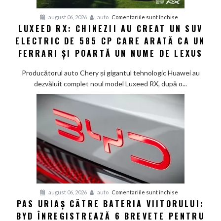
Smart
pentru
august 06, 2026
auto
Comentariile sunt închise
#1
LUXEED RX: CHINEZII AU CREAT UN SUV
Luxeed
în
ELECTRIC DE 585 CP CARE ARATĂ CA UN
RX:
China
Chinezii
FERRARI ȘI POARTĂ UN NUME DE LEXUS
au
creat
Producătorul auto Chery și gigantul tehnologic Huawei au
un
dezvăluit complet noul model Luxeed RX, după o...
SUV
electric
de
585
CP
care
arată
ca
un
Ferrari
pentru
august 06, 2026
auto
Comentariile sunt închise
PAS URIAȘ CĂTRE BATERIA VIITORULUI:
și
Pas
poartă
BYD ÎNREGISTREAZĂ 6 BREVETE PENTRU
uriaș