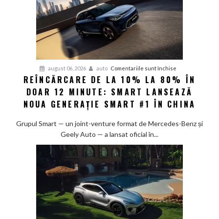
pentru
august 06, 2026
auto
Comentariile sunt închise
REÎNCĂRCARE DE LA 10% LA 80% ÎN
Reîncărcare
DOAR 12 MINUTE: SMART LANSEAZĂ
de
la
NOUA GENERAȚIE SMART #1 ÎN CHINA
10%
la
Grupul Smart — un joint-venture format de Mercedes-Benz și
80%
Geely Auto — a lansat oficial în...
în
doar
12
minute:
Smart
lansează
noua
generație