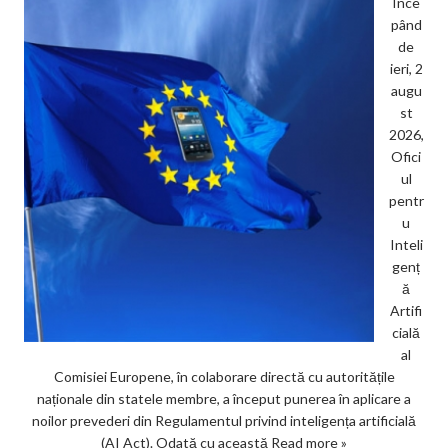
Înce
pând
de
ieri, 2
augu
st
2026,
Ofici
ul
pentr
u
Inteli
genț
ă
Artifi
cială
al
Comisiei Europene, în colaborare directă cu autoritățile
naționale din statele membre, a început punerea în aplicare a
noilor prevederi din Regulamentul privind inteligența artificială
(AI Act). Odată cu această
Read more »