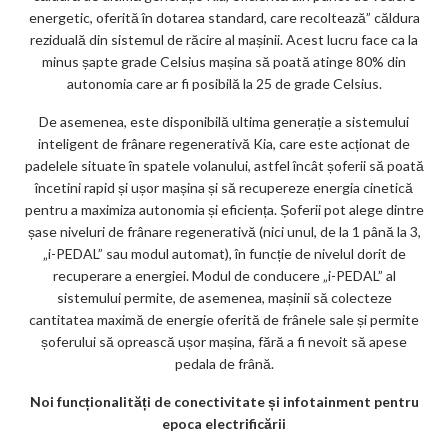
energetic, oferită în dotarea standard, care recoltează” căldura
reziduală din sistemul de răcire al mașinii. Acest lucru face ca la
minus șapte grade Celsius mașina să poată atinge 80% din
autonomia care ar fi posibilă la 25 de grade Celsius.
De asemenea, este disponibilă ultima generație a sistemului
inteligent de frânare regenerativă Kia, care este acționat de
padelele situate în spatele volanului, astfel încât șoferii să poată
încetini rapid și ușor mașina și să recupereze energia cinetică
pentru a maximiza autonomia și eficiența. Șoferii pot alege dintre
șase niveluri de frânare regenerativă (nici unul, de la 1 până la 3,
„i-PEDAL” sau modul automat), în funcție de nivelul dorit de
recuperare a energiei. Modul de conducere „i-PEDAL” al
sistemului permite, de asemenea, mașinii să colecteze
cantitatea maximă de energie oferită de frânele sale și permite
șoferului să oprească ușor mașina, fără a fi nevoit să apese
pedala de frână.
Noi funcționalități de conectivitate și infotainment pentru
epoca electrificării