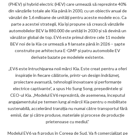
(PHEV) și hybrid electric (HEV) care urmează să reprezinte 40%
din vânzările totale ale Kia până în 2030, cu un obiectiv anual de
vânzări de 1.6 milioane de unități pentru aceste modele eco. Ca
parte a acestei strategii, Kia își propune să crească vânzările
automobilelor BEV la 880.000 de unități în 2030 și să devină un
vânzător global de top. EV6 este primul dintre cele 11 modele
BEV noi de la Kia ce urmează a fi lansate până în 2026 – șapte
construite pe arhitectura E-GMP și patru automobile EV
derivate bazate pe modelele existente.
„EV6 este întruchiparea noii mărci Kia. Este creat pentru a oferi
inspirație în fiecare călătorie, printr-un design îndrăzneț,
proiectare avansată, tehnologii inovatoare și performanțe
electrice captivante”, a spus Ho Sung Song, președintele și
CEO-ul Kia. „Modelul EV6 reprezintă, de asemenea, începutul
angajamentului pe termen lung al mărcii Kia pentru o mobilitate
sustenabilă, accelerând tranziția nu numai către transportul fără
emisii, dar și către produse, materiale și procese de producție
prietenoase cu mediul.”
Modelul EV6 va fi produs în Coreea de Sud. Va fi comercializat pe