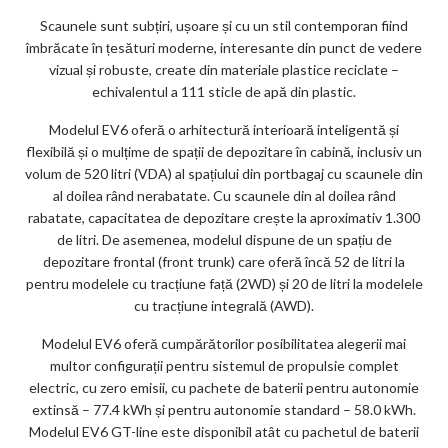
Scaunele sunt subțiri, ușoare și cu un stil contemporan fiind
îmbrăcate în țesături moderne, interesante din punct de vedere
vizual și robuste, create din materiale plastice reciclate –
echivalentul a 111 sticle de apă din plastic.
Modelul EV6 oferă o arhitectură interioară inteligentă și
flexibilă și o mulțime de spații de depozitare în cabină, inclusiv un
volum de 520 litri (VDA) al spațiului din portbagaj cu scaunele din
al doilea rând nerabatate. Cu scaunele din al doilea rând
rabatate, capacitatea de depozitare crește la aproximativ 1.300
de litri. De asemenea, modelul dispune de un spațiu de
depozitare frontal (front trunk) care oferă încă 52 de litri la
pentru modelele cu tracțiune față (2WD) și 20 de litri la modelele
cu tracțiune integrală (AWD).
Modelul EV6 oferă cumpărătorilor posibilitatea alegerii mai
multor configurații pentru sistemul de propulsie complet
electric, cu zero emisii, cu pachete de baterii pentru autonomie
extinsă – 77.4 kWh și pentru autonomie standard – 58.0 kWh.
Modelul EV6 GT-line este disponibil atât cu pachetul de baterii