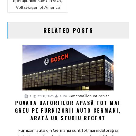
operaţiunilor sale din SUA,
Voltswagen of America
RELATED POSTS
pentru
august 08, 2026
auto
Comentariile sunt închise
POVARA DATORIILOR APASĂ TOT MAI
Povara
GREU PE FURNIZORII AUTO GERMANI,
datoriilor
apasă
ARATĂ UN STUDIU RECENT
tot
mai
Furnizorii auto din Germania sunt tot mai îndatorați și
greu