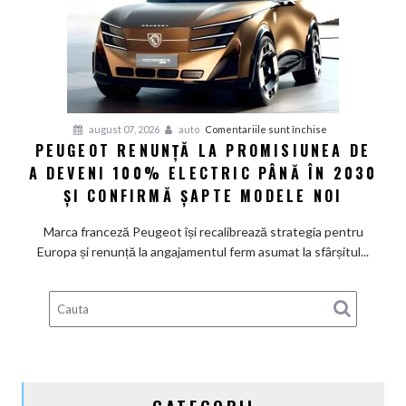
măsuri
rapide
de
restructurare
pentru
august 07, 2026
auto
Comentariile sunt închise
PEUGEOT RENUNȚĂ LA PROMISIUNEA DE
Peugeot
A DEVENI 100% ELECTRIC PÂNĂ ÎN 2030
renunță
la
ȘI CONFIRMĂ ȘAPTE MODELE NOI
promisiunea
de
Marca franceză Peugeot își recalibrează strategia pentru
a
Europa și renunță la angajamentul ferm asumat la sfârșitul...
deveni
100%
electric
până
în
2030
și