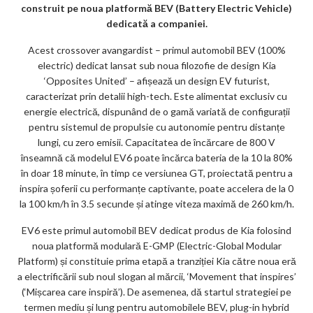
m
construit pe noua platformă BEV (Battery Electric Vehicle)
ar
dedicată a companiei.
ks
Acest crossover avangardist – primul automobil BEV (100%
electric) dedicat lansat sub noua filozofie de design Kia
‘Opposites United’ – afișează un design EV futurist,
caracterizat prin detalii high-tech. Este alimentat exclusiv cu
energie electrică, dispunând de o gamă variată de configurații
pentru sistemul de propulsie cu autonomie pentru distanțe
lungi, cu zero emisii. Capacitatea de încărcare de 800 V
înseamnă că modelul EV6 poate încărca bateria de la 10 la 80%
în doar 18 minute, în timp ce versiunea GT, proiectată pentru a
inspira șoferii cu performanțe captivante, poate accelera de la 0
la 100 km/h în 3.5 secunde și atinge viteza maximă de 260 km/h.
EV6 este primul automobil BEV dedicat produs de Kia folosind
noua platformă modulară E-GMP (Electric-Global Modular
Platform) și constituie prima etapă a tranziției Kia către noua eră
a electrificării sub noul slogan al mărcii, ‘Movement that inspires’
(‘Mișcarea care inspiră’). De asemenea, dă startul strategiei pe
termen mediu și lung pentru automobilele BEV, plug-in hybrid