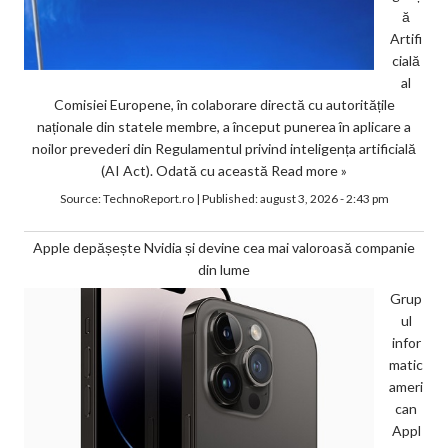
ă
Artifi
cială
al
Comisiei Europene, în colaborare directă cu autoritățile
naționale din statele membre, a început punerea în aplicare a
noilor prevederi din Regulamentul privind inteligența artificială
(AI Act). Odată cu această
Read more »
Source:
TechnoReport.ro
|
Published:
august 3, 2026 - 2:43 pm
Apple depășește Nvidia și devine cea mai valoroasă companie
din lume
Grup
ul
infor
matic
ameri
can
Appl