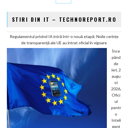
STIRI DIN IT – TECHNOREPORT.RO
Regulamentul privind IA intră într-o nouă etapă: Noile cerințe
de transparență ale UE au intrat oficial în vigoare
Înce
pând
de
ieri, 2
augu
st
2026,
Ofici
ul
pentr
u
Inteli
genț