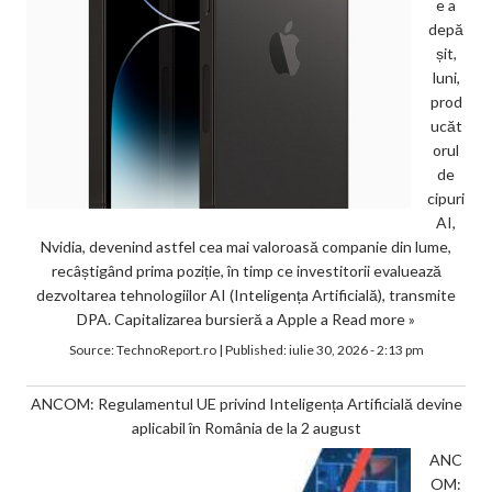
e a
depă
șit,
luni,
prod
ucăt
orul
de
cipuri
AI,
Nvidia, devenind astfel cea mai valoroasă companie din lume,
recâștigând prima poziție, în timp ce investitorii evaluează
dezvoltarea tehnologiilor AI (Inteligența Artificială), transmite
DPA. Capitalizarea bursieră a Apple a
Read more »
Source:
TechnoReport.ro
|
Published:
iulie 30, 2026 - 2:13 pm
ANCOM: Regulamentul UE privind Inteligența Artificială devine
aplicabil în România de la 2 august
ANC
OM: