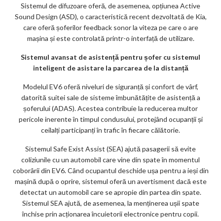
Sistemul de difuzoare oferă, de asemenea, opțiunea Active
Sound Design (ASD), o caracteristică recent dezvoltată de Kia,
care oferă șoferilor feedback sonor la viteza pe care o are
mașina și este controlată printr-o interfață de utilizare.
Sistemul avansat de asistență pentru șofer cu sistemul
inteligent de asistare la parcarea de la distanță
Modelul EV6 oferă niveluri de siguranță și confort de vârf,
datorită suitei sale de sisteme îmbunătățite de asistență a
șoferului (ADAS). Acestea contribuie la reducerea multor
pericole inerente în timpul condusului, protejând ocupanții și
ceilalți participanți în trafic în fiecare călătorie.
Sistemul Safe Exist Assist (SEA) ajută pasagerii să evite
coliziunile cu un automobil care vine din spate în momentul
coborârii din EV6. Când ocupantul deschide ușa pentru a ieși din
mașină după o oprire, sistemul oferă un avertisment dacă este
detectat un automobil care se apropie din partea din spate.
Sistemul SEA ajută, de asemenea, la menținerea ușii spate
închise prin acționarea încuietorii electronice pentru copii.