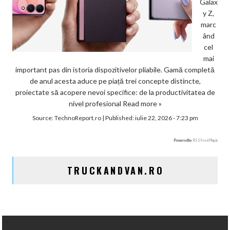
Galax
y Z,
marc
ând
cel
mai
important pas din istoria dispozitivelor pliabile. Gamă completă
de anul acesta aduce pe piață trei concepte distincte,
proiectate să acopere nevoi specifice: de la productivitatea de
nivel profesional
Read more »
Source:
TechnoReport.ro
|
Published:
iulie 22, 2026 - 7:23 pm
Powered by
RSS Feed Plugin
TRUCKANDVAN.RO