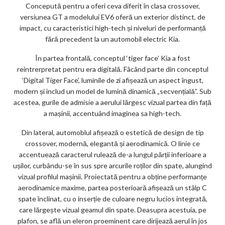
Concepută pentru a oferi ceva diferit în clasa crossover,
versiunea GT a modelului EV6 oferă un exterior distinct, de
impact, cu caracteristici high-tech și niveluri de performanță
fără precedent la un automobil electric Kia.
În partea frontală, conceptul ‘tiger face’ Kia a fost
reintrerpretat pentru era digitală. Fâcând parte din conceptul
‘Digital Tiger Face’, luminile de zi afișează un aspect îngust,
modern și includ un model de lumină dinamică „secvențială”. Sub
acestea, gurile de admisie a aerului lărgesc vizual partea din față
a mașinii, accentuând imaginea sa high-tech.
Din lateral, automoblul afișează o estetică de design de tip
crossover, modernă, elegantă și aerodinamică. O linie ce
accentuează caracterul rulează de-a lungul părții inferioare a
ușilor, curbându-se în sus spre arcurile roților din spate, alungind
vizual profilul mașinii. Proiectată pentru a obține performanțe
aerodinamice maxime, partea posterioară afișează un stâlp C
spate înclinat, cu o inserție de culoare negru lucios integrată,
care lărgește vizual geamul din spate. Deasupra acestuia, pe
plafon, se află un eleron proeminent care dirijează aerul în jos