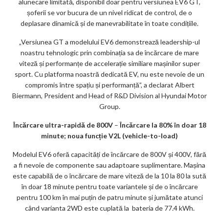
alunecare limitată, disponibil doar pentru versiunea EV6 GT,
șoferii se vor bucura de un nivel ridicat de control, de o
deplasare dinamică și de manevrabilitate în toate condițiile.
„Versiunea GT a modelului EV6 demonstrează leadership-ul
noastru tehnologic prin combinația sa de încărcare de mare
viteză și performanțe de accelerație similiare mașinilor super
sport. Cu platforma noastră dedicată EV, nu este nevoie de un
compromis între spațiu și performanță”, a declarat Albert
Biermann, President and Head of R&D Division al Hyundai Motor
Group.
Încărcare ultra-rapidă de 800V
–
Încărcare la 80% în doar 18
minute; noua funcție V2L (vehicle-to-load)
Modelul EV6 oferă capacități de încărcare de 800V și 400V, fără
a fi nevoie de componente sau adaptoare suplimentare. Mașina
este capabilă de o încărcare de mare viteză de la 10 la 80 la sută
în doar 18 minute pentru toate variantele și de o încărcare
pentru 100 km în mai puțin de patru minute și jumătate atunci
când varianta 2WD este cuplată la bateria de 77.4 kWh.