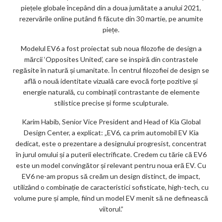
piețele globale începând din a doua jumătate a anului 2021,
rezervările online putând fi făcute din 30 martie, pe anumite
piețe.
Modelul EV6 a fost proiectat sub noua filozofie de design a
mărcii ‘Opposites United’, care se inspiră din contrastele
regăsite în natură și umanitate. În centrul filozofiei de design se
află o nouă identitate vizuală care evocă forțe pozitive și
energie naturală, cu combinații contrastante de elemente
stilistice precise și forme sculpturale.
Karim Habib, Senior Vice President and Head of Kia Global
Design Center, a explicat: „EV6, ca prim automobil EV Kia
dedicat, este o prezentare a designului progresist, concentrat
în jurul omului și a puterii electrificate. Credem cu tărie că EV6
este un model convingător și relevant pentru noua eră EV. Cu
EV6 ne-am propus să creăm un design distinct, de impact,
utilizând o combinație de caracteristici sofisticate, high-tech, cu
volume pure și ample, fiind un model EV menit să ne definească
viitorul.”