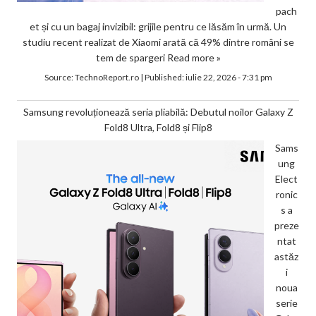
pach
et și cu un bagaj invizibil: grijile pentru ce lăsăm în urmă. Un
studiu recent realizat de Xiaomi arată că 49% dintre români se
tem de spargeri
Read more »
Source:
TechnoReport.ro
|
Published:
iulie 22, 2026 - 7:31 pm
Samsung revoluționează seria pliabilă: Debutul noilor Galaxy Z
Fold8 Ultra, Fold8 și Flip8
Sams
ung
Elect
ronic
s a
preze
ntat
astăz
i
noua
serie