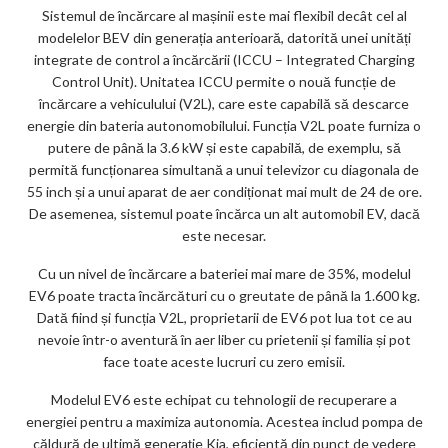
Sistemul de încărcare al mașinii este mai flexibil decât cel al
modelelor BEV din generația anterioară, datorită unei unități
integrate de control a încărcării (ICCU – Integrated Charging
Control Unit). Unitatea ICCU permite o nouă funcție de
încărcare a vehiculului (V2L), care este capabilă să descarce
energie din bateria autonomobilului. Funcția V2L poate furniza o
putere de până la 3.6 kW și este capabilă, de exemplu, să
permită funcționarea simultană a unui televizor cu diagonala de
55 inch și a unui aparat de aer condiționat mai mult de 24 de ore.
De asemenea, sistemul poate încărca un alt automobil EV, dacă
este necesar.
Cu un nivel de încărcare a bateriei mai mare de 35%, modelul
EV6 poate tracta încărcături cu o greutate de până la 1.600 kg.
Dată fiind și funcția V2L, proprietarii de EV6 pot lua tot ce au
nevoie într-o aventură în aer liber cu prietenii și familia și pot
face toate aceste lucruri cu zero emisii.
Modelul EV6 este echipat cu tehnologii de recuperare a
energiei pentru a maximiza autonomia. Acestea includ pompa de
căldură de ultimă generație Kia, eficientă din punct de vedere