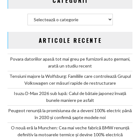
CATEGORII
confirmă
șapte
modele
Categorii
noi
ARTICOLE RECENTE
Povara datoriilor apasă tot mai greu pe furnizorii auto germani,
arată un studiu recent
Tensiuni majore la Wolfsburg: Familiile care controlează Grupul
Volkswagen cer măsuri rapide de restructurare
Isuzu D-Max 2026 sub lupă: Calul de bătaie japonez învață
bunele maniere pe asfalt
Peugeot renunță la promisiunea de a deveni 100% electric până
în 2030 și confirmă șapte modele noi
O nouă eră la Munchen: Cea mai veche fabrică BMW renunță
definitiv la motoarele termice și devine 100% electrică