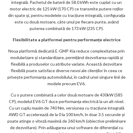
integrală. Pachetul de baterii de 58.0 kWh este cuplat cu un
motor electric de 125 kW (170 CP) ce transmite putere roților
din spate și, pentru modelele cu tracțiune integrală, configurația
este cu două motoare, câte unul pe fiecare punte, având
puterea combinată de 173 kW (235 CP).
Flexibilitate a platformei pentru performanț
e electrice
Noua platformă dedicată E-GMP Kia reduce complexitatea prin
modularizare și standardizare, permițând dezvoltarea rapidă și
flexibilă a produselor cu atribute variate. Această dezvoltare
flexibilă poate satisface diverse nevoi ale clienților în ceea ce
privește performanța automobilului, în cadrul unei singure linii de
modele precum EV6.
Cu o putere combinată a celor două motoare de 430kW (585
CP), modelul EV6 GT duce performanța electrică la un alt nivel.
Cu un cuplu maxim de 740 Nm, versiunea cu tracțiune integrală
AWD GT accelerează de la 0 la 100 km/h, în doar 3.5 secunde și
poate atinge o viteză maximă de 260 km/h (obiective preliminare
de dezvoltare). Prin adăugarea unui software de diferențial cu