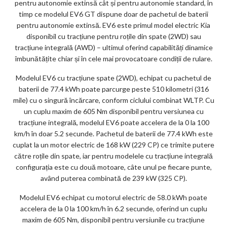
pentru autonomie extinsă cât și pentru autonomie standard, în
timp ce modelul EV6 GT dispune doar de pachetul de baterii
pentru autonomie extinsă. EV6 este primul model electric Kia
disponibil cu tracțiune pentru roțile din spate (2WD) sau
tracțiune integrală (AWD) – ultimul oferind capabilități dinamice
îmbunătățite chiar și în cele mai provocatoare condiții de rulare.
Modelul EV6 cu tracțiune spate (2WD), echipat cu pachetul de
baterii de 77.4 kWh poate parcurge peste 510 kilometri (316
mile) cu o singură încărcare, conform ciclului combinat WLTP. Cu
un cuplu maxim de 605 Nm disponibil pentru versiunea cu
tracțiune integrală, modelul EV6 poate accelera de la 0 la 100
km/h în doar 5.2 secunde. Pachetul de baterii de 77.4 kWh este
cuplat la un motor electric de 168 kW (229 CP) ce trimite putere
către roțile din spate, iar pentru modelele cu tracțiune integrală
configurația este cu două motoare, câte unul pe fiecare punte,
având puterea combinată de 239 kW (325 CP).
Modelul EV6 echipat cu motorul electric de 58.0 kWh poate
accelera de la 0 la 100 km/h în 6.2 secunde, oferind un cuplu
maxim de 605 Nm, disponibil pentru versiunile cu tracțiune