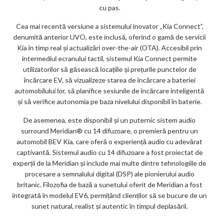
cu pas.
Cea mai recentă versiune a sistemului inovator „Kia Connect”,
denumită anterior UVO, este inclusă, oferind o gamă de servicii
Kia în timp real și actualizări over-the-air (OTA). Accesibil prin
intermediul ecranului tactil, sistemul Kia Connect permite
utilizatorilor să găsească locațiile și prețurile punctelor de
încărcare EV, să vizualizeze starea de încărcare a bateriei
automobilului lor, să planifice sesiunile de încărcare inteligentă
și să verifice autonomia pe baza nivelului disponibil în baterie.
De asemenea, este disponibil și un puternic sistem audio
surround Meridian® cu 14 difuzoare, o premieră pentru un
automobil BEV Kia, care oferă o experiență audio cu adevărat
captivantă. Sistemul audio cu 14 difuzoare a fost proiectat de
experții de la Meridian și include mai multe dintre tehnologiile de
procesare a semnalului digital (DSP) ale pionierului audio
britanic. Filozofia de bază a sunetului oferit de Meridian a fost
integrată în modelul EV6, permițând clienților să se bucure de un
sunet natural, realist și autentic în timpul deplasării.