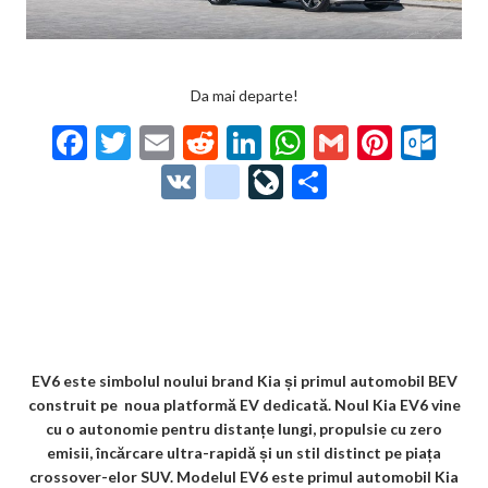
Da mai departe!
F
T
E
R
Li
W
G
Pi
O
ac
w
m
e
n
h
m
nt
ut
V
g
Li
P
e
itt
ai
d
ke
at
ai
er
lo
K
o
ve
ar
b
er
l
di
dI
s
l
es
o
o
Jo
ta
o
t
n
A
t
k.
gl
ur
je
o
p
co
e_
n
az
k
p
m
b
al
ă
o
EV6 este simbolul noului brand Kia și primul automobil BEV
construit pe noua platformă EV dedicată. Noul Kia EV6 vine
o
cu o autonomie pentru distanțe lungi, propulsie cu zero
k
emisii, încărcare ultra-rapidă și un stil distinct pe piața
crossover-elor SUV. Modelul EV6 este primul automobil Kia