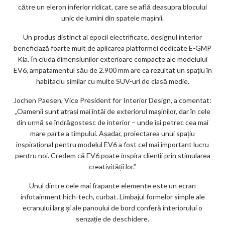
către un eleron inferior ridicat, care se află deasupra blocului
unic de lumini din spatele mașinii.
Un produs distinct al epocii electrificate, designul interior
beneficiază foarte mult de aplicarea platformei dedicate E-GMP
Kia. În ciuda dimensiunilor exterioare compacte ale modelului
EV6, ampatamentul său de 2.900 mm are ca rezultat un spațiu în
habitaclu similar cu multe SUV-uri de clasă medie.
Jochen Paesen, Vice President for Interior Design, a comentat:
„Oamenii sunt atrași mai întâi de exteriorul mașinilor, dar în cele
din urmă se îndrăgostesc de interior – unde își petrec cea mai
mare parte a timpului. Așadar, proiectarea unui spațiu
inspirațional pentru modelul EV6 a fost cel mai important lucru
pentru noi. Credem că EV6 poate inspira clienții prin stimularea
creativității lor.”
Unul dintre cele mai frapante elemente este un ecran
infotainment hich-tech, curbat. Limbajul formelor simple ale
ecranului larg și ale panoului de bord conferă interiorului o
senzație de deschidere.