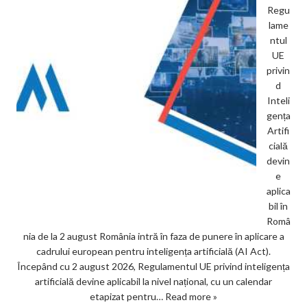
Regu
lame
ntul
UE
privin
d
Inteli
gența
Artifi
cială
devin
e
aplica
bil în
Româ
nia de la 2 august România intră în faza de punere în aplicare a
cadrului european pentru inteligența artificială (AI Act).
Începând cu 2 august 2026, Regulamentul UE privind inteligența
artificială devine aplicabil la nivel național, cu un calendar
etapizat pentru…
Read more »