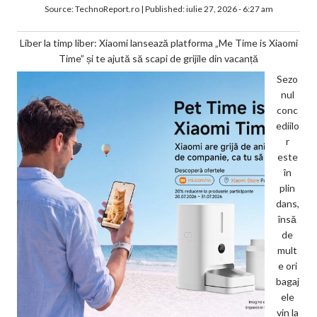
Source:
TechnoReport.ro
|
Published:
iulie 27, 2026 - 6:27 am
Liber la timp liber: Xiaomi lansează platforma „Me Time is Xiaomi
Time” și te ajută să scapi de grijile din vacanță
Sezo
nul
conc
ediilo
r
este
în
plin
dans,
însă
de
mult
e ori
bagaj
ele
vin la