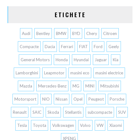
ETICHETE
Audi
Bentley
BMW
BYD
Chery
Citroen
Compacte
Dacia
Ferrari
FIAT
Ford
Geely
General Motors
Honda
Hyundai
Jaguar
Kia
Lamborghini
Leapmotor
masini eco
masini electrice
Mazda
Mercedes-Benz
MG
MINI
Mitsubishi
Motorsport
NIO
Nissan
Opel
Peugeot
Porsche
Renault
SAIC
Skoda
Stellantis
subcompacte
SUV
Tesla
Toyota
Volkswagen
Volvo
VW
Xiaomi
XPENG