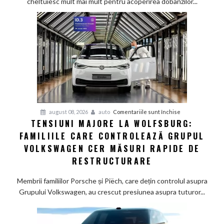
cheltuiesc mult mai mult pentru acoperirea dobânzilor...
pe
furnizorii
auto
germani,
arată
un
studiu
recent
pentru
august 08, 2026
auto
Comentariile sunt închise
TENSIUNI MAJORE LA WOLFSBURG:
Tensiuni
FAMILIILE CARE CONTROLEAZĂ GRUPUL
majore
la
VOLKSWAGEN CER MĂSURI RAPIDE DE
Wolfsburg:
RESTRUCTURARE
Familiile
care
Membrii familiilor Porsche și Piëch, care dețin controlul asupra
controlează
Grupului Volkswagen, au crescut presiunea asupra tuturor...
Grupul
Volkswagen
cer