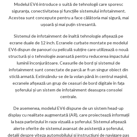
Modelul EV6 introduce o suită de tehnologii care sporesc
siguranța, conectivitatea și funcțiile sistemului infotainment.
Acestea sunt concepute pentru a face călătoria mai sigură, mai
ușoară și mai puțin stresantă.
Sistemul de infotainment de înaltă tehnologie afișează pe
ecrane duale de 12 inch. Ecranele curbate montate pe modelul
EV6 dispun de panouri cu peliculă subțire care utilizează o nouă
structură și o tehnologie avansată pentru reducerea impactului
luminii înconjurătoare. Ceasurile de bord și sistemul de
infotainment sunt conectate de parcă ar fi un singur obiect din
sticlă armată. Extinzându-se de la volan până în centrul mașinii,
ecranele afișează un grup de ceasuri de bord digitale în fața
șoferului și un sistem de infotainment deasupra consolei
centrale.
De asemenea, modelul EV6 dispune de un sistem head-up
display cu realitate augmentată (AR), care proiectează informații
la baza parbrizului în raza vizuală a șoferului. Sistemul afișează
alerte oferite de sistemul avansat de asistență a șoferului,
detalii despre viteza automobilului și instrucțiuni de navigare pas