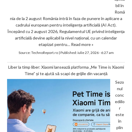
bil în
Româ
nia de la 2 august România intră în faza de punere în aplicare a
cadrului european pentru inteligența artificială (AI Act).
Începând cu 2 august 2026, Regulamentul UE privind inteligența
artificială devine aplicabil la nivel național, cu un calendar
etapizat pentru…
Read more »
Source:
TechnoReport.ro
|
Published:
iulie 27, 2026 - 6:27 am
Liber la timp liber: Xiaomi lansează platforma „Me Time is Xiaomi
Time” și te ajută să scapi de grijile din vacanță
Sezo
nul
conc
ediilo
r
este
în
plin