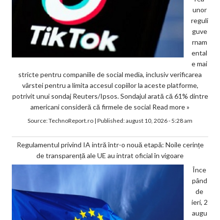
unor
reguli
guve
rnam
ental
e mai
stricte pentru companiile de social media, inclusiv verificarea
vârstei pentru a limita accesul copiilor la aceste platforme,
potrivit unui sondaj Reuters/Ipsos. Sondajul arată că 61% dintre
americani consideră că firmele de social
Read more »
Source:
TechnoReport.ro
|
Published:
august 10, 2026 - 5:28 am
Regulamentul privind IA intră într-o nouă etapă: Noile cerințe
de transparență ale UE au intrat oficial în vigoare
Înce
pând
de
ieri, 2
augu