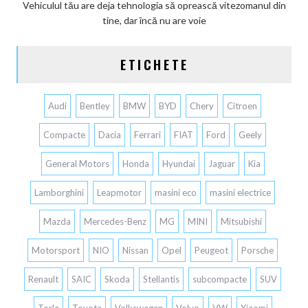
Vehiculul tău are deja tehnologia să oprească vitezomanul din
tine, dar încă nu are voie
ETICHETE
Audi
Bentley
BMW
BYD
Chery
Citroen
Compacte
Dacia
Ferrari
FIAT
Ford
Geely
General Motors
Honda
Hyundai
Jaguar
Kia
Lamborghini
Leapmotor
masini eco
masini electrice
Mazda
Mercedes-Benz
MG
MINI
Mitsubishi
Motorsport
NIO
Nissan
Opel
Peugeot
Porsche
Renault
SAIC
Skoda
Stellantis
subcompacte
SUV
Tesla
Toyota
Volkswagen
Volvo
VW
Xiaomi