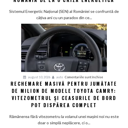
patru
roți:
Sistemul Energetic Național (SEN) al României se confruntă de
Cum
câțiva ani cu un paradox din ce...
pot
tehnologiile
V2G
și
V2L
să
salveze
România
de
pentru
august 10, 2026
auto
Comentariile sunt închise
la
RECHEMARE MASIVĂ PENTRU JUMĂTATE
Rechemare
o
DE MILION DE MODELE TOYOTA CAMRY:
masivă
criză
pentru
VITEZOMETRUL ȘI CEASURILE DE BORD
energetică
jumătate
POT DISPĂREA COMPLET
de
milion
Rămânerea fără vitezometru la volanul unei mașini noi nu este
de
doar o simplă neplăcere, ci o...
modele