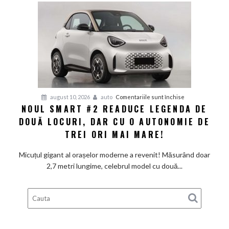
Toyota
Camry:
Vitezometrul
și
ceasurile
de
bord
pot
pentru
august 10, 2026
auto
Comentariile sunt închise
dispărea
NOUL SMART #2 READUCE LEGENDA DE
Noul
complet
DOUĂ LOCURI, DAR CU O AUTONOMIE DE
Smart
#2
TREI ORI MAI MARE!
readuce
legenda
Micuțul gigant al orașelor moderne a revenit! Măsurând doar
de
2,7 metri lungime, celebrul model cu două...
două
locuri,
dar
cu
o