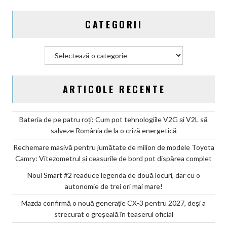
autonomie
de
CATEGORII
trei
ori
mai
Categorii
mare!
ARTICOLE RECENTE
Bateria de pe patru roți: Cum pot tehnologiile V2G și V2L să
salveze România de la o criză energetică
Rechemare masivă pentru jumătate de milion de modele Toyota
Camry: Vitezometrul și ceasurile de bord pot dispărea complet
Noul Smart #2 readuce legenda de două locuri, dar cu o
autonomie de trei ori mai mare!
Mazda confirmă o nouă generație CX-3 pentru 2027, deși a
strecurat o greșeală în teaserul oficial