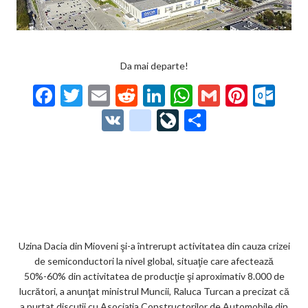
Da mai departe!
F
T
E
R
Li
W
G
Pi
O
ac
w
m
e
n
h
m
nt
ut
V
g
Li
P
e
itt
ai
d
ke
at
ai
er
lo
K
o
ve
ar
b
er
l
di
dI
s
l
es
o
o
Jo
ta
o
t
n
A
t
k.
gl
ur
je
o
p
co
e_
n
az
k
p
m
b
al
ă
o
Uzina Dacia din Mioveni şi-a întrerupt activitatea din cauza crizei
de semiconductori la nivel global, situaţie care afectează
o
50%-60% din activitatea de producţie şi aproximativ 8.000 de
k
lucrători, a anunţat ministrul Muncii, Raluca Turcan a precizat că
a purtat discuţii cu Asociaţia Constructorilor de Automobile din