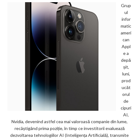
Grup
ul
infor
matic
ameri
can
Appl
e a
depă
șit,
luni,
prod
ucăt
orul
de
cipuri
AI,
Nvidia, devenind astfel cea mai valoroasă companie din lume,
recâștigând prima poziție, în timp ce investitorii evaluează
dezvoltarea tehnologiilor AI (Inteligența Artificială), transmite