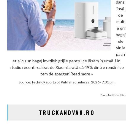
dans,
însă
de
mult
e ori
bagaj
ele
vin la
pach
et și cu un bagaj invizibil: grijile pentru ce lăsăm în urmă. Un
studiu recent realizat de Xiaomi arată că 49% dintre români se
tem de spargeri
Read more »
Source:
TechnoReport.ro
|
Published:
iulie 22, 2026 - 7:31 pm
Powered by
RSS Feed Plugin
TRUCKANDVAN.RO