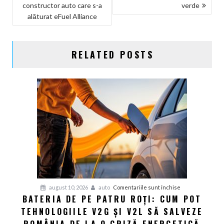
constructor auto care s-a
verde
ÎN
alăturat eFuel Alliance
ARTICOLE
RELATED POSTS
pentru
august 10, 2026
auto
Comentariile sunt închise
BATERIA DE PE PATRU ROȚI: CUM POT
Bateria
TEHNOLOGIILE V2G ȘI V2L SĂ SALVEZE
de
pe
ROMÂNIA DE LA O CRIZĂ ENERGETICĂ