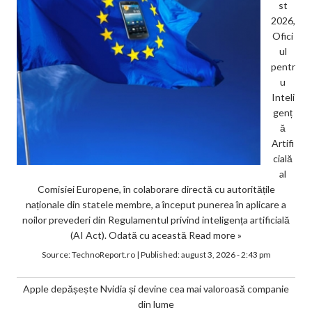
st
2026,
Ofici
ul
pentr
u
Inteli
genț
ă
Artifi
cială
al
Comisiei Europene, în colaborare directă cu autoritățile
naționale din statele membre, a început punerea în aplicare a
noilor prevederi din Regulamentul privind inteligența artificială
(AI Act). Odată cu această
Read more »
Source:
TechnoReport.ro
|
Published:
august 3, 2026 - 2:43 pm
Apple depășește Nvidia și devine cea mai valoroasă companie
din lume