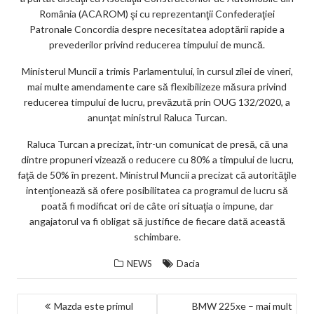
m
România (ACAROM) şi cu reprezentanţii Confederaţiei
ar
Patronale Concordia despre necesitatea adoptării rapide a
prevederilor privind reducerea timpului de muncă.
ks
Ministerul Muncii a trimis Parlamentului, în cursul zilei de vineri,
mai multe amendamente care să flexibilizeze măsura privind
reducerea timpului de lucru, prevăzută prin OUG 132/2020, a
anunţat ministrul Raluca Turcan.
Raluca Turcan a precizat, într-un comunicat de presă, că una
dintre propuneri vizează o reducere cu 80% a timpului de lucru,
faţă de 50% în prezent. Ministrul Muncii a precizat că autorităţile
intenţionează să ofere posibilitatea ca programul de lucru să
poată fi modificat ori de câte ori situaţia o impune, dar
angajatorul va fi obligat să justifice de fiecare dată această
schimbare.
NEWS
Dacia
NAVIGARE
Mazda este primul
BMW 225xe – mai mult