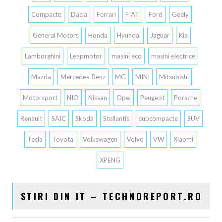
Compacte
Dacia
Ferrari
FIAT
Ford
Geely
General Motors
Honda
Hyundai
Jaguar
Kia
Lamborghini
Leapmotor
masini eco
masini electrice
Mazda
Mercedes-Benz
MG
MINI
Mitsubishi
Motorsport
NIO
Nissan
Opel
Peugeot
Porsche
Renault
SAIC
Skoda
Stellantis
subcompacte
SUV
Tesla
Toyota
Volkswagen
Volvo
VW
Xiaomi
XPENG
STIRI DIN IT – TECHNOREPORT.RO