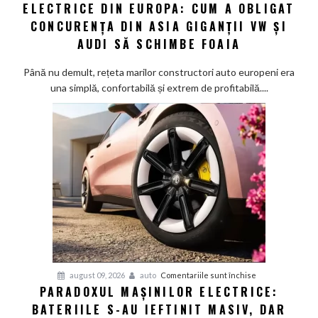
|
ELECTRICE DIN EUROPA: CUM A OBLIGAT
Șocul
CONCURENȚA DIN ASIA GIGANȚII VW ȘI
chinezesc
AUDI SĂ SCHIMBE FOAIA
care
salvează
Până nu demult, rețeta marilor constructori auto europeni era
mașinile
una simplă, confortabilă și extrem de profitabilă....
electrice
din
Europa:
Cum
a
obligat
concurența
din
Asia
giganții
VW
și
pentru
august 09, 2026
auto
Comentariile sunt închise
Audi
PARADOXUL MAȘINILOR ELECTRICE:
Paradoxul
să
BATERIILE S-AU IEFTINIT MASIV, DAR
mașinilor
schimbe