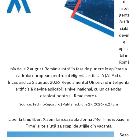
d
Inteli
gența
Artifi
cială
devin
e
aplica
bil în
Româ
nia de la 2 august România intră în faza de punere în aplicare a
cadrului european pentru inteligența artificială (AI Act).
Începând cu 2 august 2026, Regulamentul UE privind inteligența
artificială devine aplicabil la nivel național, cu un calendar
etapizat pentru…
Read more »
Source:
TechnoReport.ro
|
Published:
iulie 27, 2026 - 6:27 am
Liber la timp liber: Xiaomi lansează platforma „Me Time is Xiaomi
Time” și te ajută să scapi de grijile din vacanță
Sezo