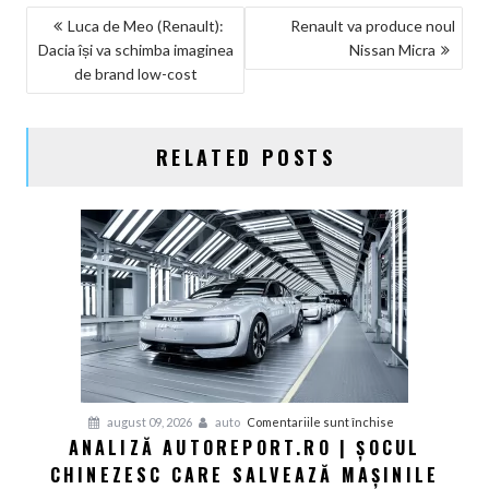
NAVIGARE
Luca de Meo (Renault):
Renault va produce noul
Dacia își va schimba imaginea
Nissan Micra
ÎN
de brand low-cost
ARTICOLE
RELATED POSTS
pentru
august 09, 2026
auto
Comentariile sunt închise
ANALIZĂ AUTOREPORT.RO | ȘOCUL
Analiză
CHINEZESC CARE SALVEAZĂ MAȘINILE
Autoreport.ro