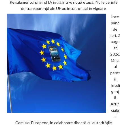
Regulamentul privind IA intră într-o nouă etapă: Noile cerințe
de transparență ale UE au intrat oficial în vigoare
Înce
pând
de
ieri, 2
augu
st
2026,
Ofici
ul
pentr
u
Inteli
genț
ă
Artifi
cială
al
Comisiei Europene, în colaborare directă cu autoritățile