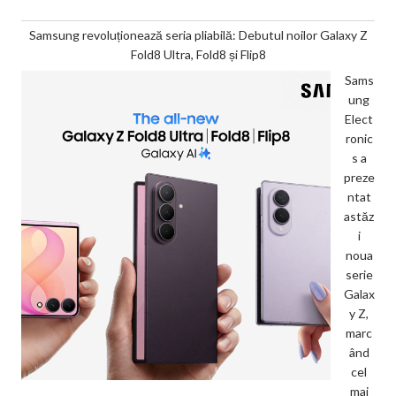
Samsung revoluționează seria pliabilă: Debutul noilor Galaxy Z
Fold8 Ultra, Fold8 și Flip8
Sams
ung
Elect
ronic
s a
preze
ntat
astăz
i
noua
serie
Galax
y Z,
marc
ând
cel
mai