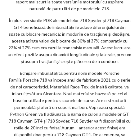
raport mai scurt la toate versiunile motorului cu aspirare
naturală de patru litri de pe modelele 718.
În plus, versiunile PDK ale modelelor 718 Spyder și 718 Cayman
GT4 beneficiază de îmbunătățirile aduse diferențialului din
spate cu blocare mecanică: în modurile de tracțiune și depășire,
acesta atinge valori de blocare de 30% și 37% comparativ cu
22% și 27% cum era cazul la transmisia manuală. Acest lucru are
un efect pozitiv asupra dinamicii longitudinale și laterale, precum
și asupra tracțiunii și crește plăcerea de a conduce.
Echipare îmbunătățită pentru noile modele Porsche
Familia Porsche 718 va începe anul de fabricație 2021 cu o serie
de noi caracteristici. Materialul Race-Tex, de înaltă calitate, va
înlocui țesătura Alcantara. Noul material se bazează pe cel al
huselor utilizate pentru scaunele de curse. Are o structură
permeabilă și oferă un suport mai bun. Vopseaua specială
Python Green va fi adăugată la gama de culori a modelelor GT
718 Cayman GT4 și 718 Spyder. 718 Spyder va fi disponibil și cu
roțile de 20 inci cu finisaj Aurum – anterior acest finisaj era
disponibil doar pentru 718 Cayman GT4. De asemenea, va