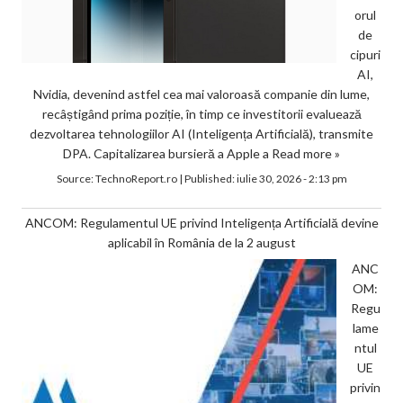
orul
de
cipuri
AI,
Nvidia, devenind astfel cea mai valoroasă companie din lume,
recâștigând prima poziție, în timp ce investitorii evaluează
dezvoltarea tehnologiilor AI (Inteligența Artificială), transmite
DPA. Capitalizarea bursieră a Apple a
Read more »
Source:
TechnoReport.ro
|
Published:
iulie 30, 2026 - 2:13 pm
ANCOM: Regulamentul UE privind Inteligența Artificială devine
aplicabil în România de la 2 august
ANC
OM:
Regu
lame
ntul
UE
privin