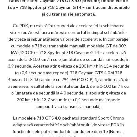
k
Boxster, cât și Cayman 718 GTS 4.0, precum și modelele de
top – 718 Spyder și 718 Cayman GT4 – sunt acum disponibile
m
și cu transmisie automată.
ar
Cu PDK, nu există întreruperi ale accelerației la schimbarea
ks
vitezelor. Acest lucru mărește confortul în timpul schimbărilor
de viteze și îmbunătățește valorile de accelerație. În comparație
cu modelele 718 cu transmisie manuală, modelele GT de 309
kW (420 CP) – 718 Spyder și 718 Cayman GT4 – accelerează
acum de la 0-100 km / h cu o jumătate de secundă mai repede, în
3,9 secunde. Acestea ating viteza de 200 km / h în 13,4 secunde
(cu 0,4 secunde mai repede). 718 Cayman GTS 4.0 și 718
Boxster GTS 4.0, ambele cu 294 kW (400 CP), își ameliorează, de
asemenea, rezultatele la sprintul standard, de la 0-100 km / h cu
o jumătate de secundă la 4,0 secunde, și apoi ating viteza de
200 km / h în 13,7 secunde (cu 0,4 secunde mai repede
comparativ cu transmisia manuală).
La modelele 718 GTS 4.0, pachetul standard Sport Chrono
adaptează caracteristicile schimbătorului de viteze PDK în
funcție de cele patru moduri de conducere diferite (Normal,