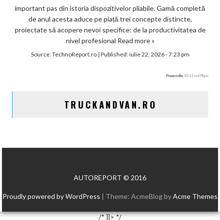
important pas din istoria dispozitivelor pliabile. Gamă completă
de anul acesta aduce pe piață trei concepte distincte,
proiectate să acopere nevoi specifice: de la productivitatea de
nivel profesional
Read more »
Source:
TechnoReport.ro
|
Published:
iulie 22, 2026 - 7:23 pm
Powered by
RSS Feed Plugin
TRUCKANDVAN.RO
AUTOREPORT © 2016
Proudly powered by WordPress
|
Theme: AcmeBlog by
Acme Themes
/* ]]> */