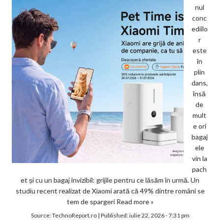
nul
conc
ediilo
r
este
în
plin
dans,
însă
de
mult
e ori
bagaj
ele
vin la
pach
et și cu un bagaj invizibil: grijile pentru ce lăsăm în urmă. Un
studiu recent realizat de Xiaomi arată că 49% dintre români se
tem de spargeri
Read more »
Source:
TechnoReport.ro
|
Published:
iulie 22, 2026 - 7:31 pm