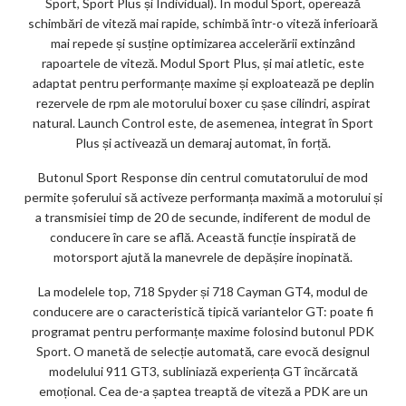
Sport, Sport Plus și Individual). În modul Sport, operează
schimbări de viteză mai rapide, schimbă într-o viteză inferioară
mai repede și susține optimizarea accelerării extinzând
rapoartele de viteză. Modul Sport Plus, și mai atletic, este
adaptat pentru performanțe maxime și exploatează pe deplin
rezervele de rpm ale motorului boxer cu șase cilindri, aspirat
natural. Launch Control este, de asemenea, integrat în Sport
Plus și activează un demaraj automat, în forță.
Butonul Sport Response din centrul comutatorului de mod
permite șoferului să activeze performanța maximă a motorului și
a transmisiei timp de 20 de secunde, indiferent de modul de
conducere în care se află. Această funcție inspirată de
motorsport ajută la manevrele de depășire inopinată.
La modelele top, 718 Spyder și 718 Cayman GT4, modul de
conducere are o caracteristică tipică variantelor GT: poate fi
programat pentru performanțe maxime folosind butonul PDK
Sport. O manetă de selecție automată, care evocă designul
modelului 911 GT3, subliniază experiența GT încărcată
emoțional. Cea de-a șaptea treaptă de viteză a PDK are un