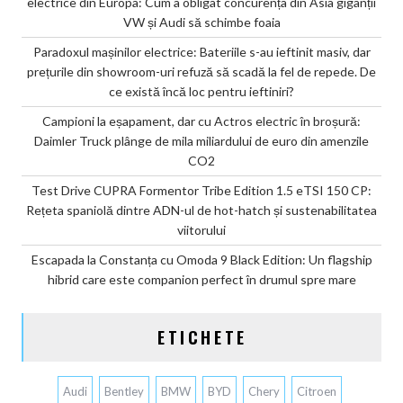
electrice din Europa: Cum a obligat concurența din Asia giganții
VW și Audi să schimbe foaia
Paradoxul mașinilor electrice: Bateriile s-au ieftinit masiv, dar
prețurile din showroom-uri refuză să scadă la fel de repede. De
ce există încă loc pentru ieftiniri?
Campioni la eșapament, dar cu Actros electric în broșură:
Daimler Truck plânge de mila miliardului de euro din amenzile
CO2
Test Drive CUPRA Formentor Tribe Edition 1.5 eTSI 150 CP:
Rețeta spaniolă dintre ADN-ul de hot-hatch și sustenabilitatea
viitorului
Escapada la Constanța cu Omoda 9 Black Edition: Un flagship
hibrid care este companion perfect în drumul spre mare
ETICHETE
Audi
Bentley
BMW
BYD
Chery
Citroen