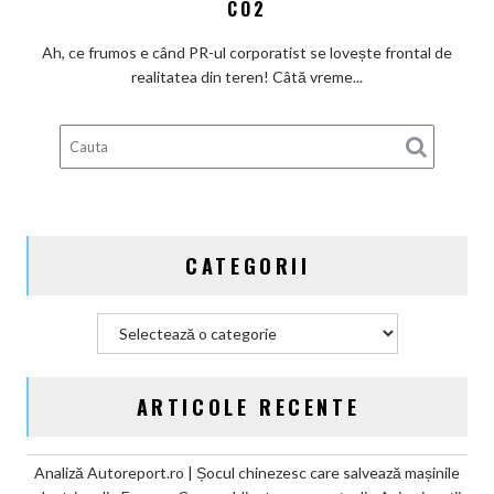
CO2
Actros
încă
electric
loc
Ah, ce frumos e când PR-ul corporatist se lovește frontal de
în
pentru
realitatea din teren! Câtă vreme...
broșură:
ieftiniri?
Daimler
Truck
plânge
de
mila
miliardului
CATEGORII
de
euro
din
Categorii
amenzile
CO2
ARTICOLE RECENTE
Analiză Autoreport.ro | Șocul chinezesc care salvează mașinile