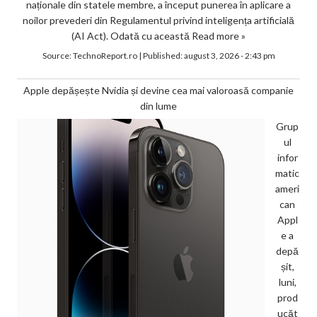
naționale din statele membre, a început punerea în aplicare a
noilor prevederi din Regulamentul privind inteligența artificială
(AI Act). Odată cu această
Read more »
Source:
TechnoReport.ro
|
Published:
august 3, 2026 - 2:43 pm
Apple depășește Nvidia și devine cea mai valoroasă companie
din lume
Grup
ul
infor
matic
ameri
can
Appl
e a
depă
șit,
luni,
prod
ucăt