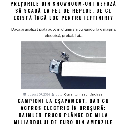
electrice:
PREȚURILE DIN SHOWROOM-URI REFUZĂ
foaia
Bateriile
SĂ SCADĂ LA FEL DE REPEDE. DE CE
s-
EXISTĂ ÎNCĂ LOC PENTRU IEFTINIRI?
au
ieftinit
Dacă ai analizat piața auto în ultimii ani cu gândul la o mașină
masiv,
electrică, probabil ai...
dar
prețurile
din
showroom-
uri
refuză
să
scadă
la
pentru
august 09, 2026
auto
Comentariile sunt închise
fel
CAMPIONI LA EȘAPAMENT, DAR CU
Campioni
de
ACTROS ELECTRIC ÎN BROȘURĂ:
la
repede.
eșapament,
DAIMLER TRUCK PLÂNGE DE MILA
De
dar
ce
MILIARDULUI DE EURO DIN AMENZILE
cu
există