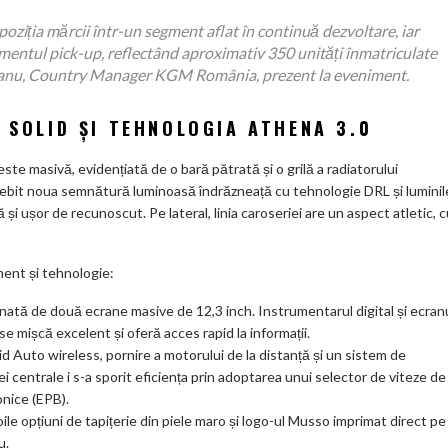
ks
ția mărcii într-un segment aflat în continuă dezvoltare, iar
entul pick-up, reflectând aproximativ 350 unități înmatriculate
udeanu, Country Manager KGM România, prezent la eveniment.
L SOLID ȘI TEHNOLOGIA ATHENA 3.0
te masivă, evidențiată de o bară pătrată și o grilă a radiatorului
sebit noua semnătură luminoasă îndrăzneață cu tehnologie DRL și luminil
și ușor de recunoscut. Pe lateral, linia caroseriei are un aspect atletic, 
ament și tehnologie:
ată de două ecrane masive de 12,3 inch. Instrumentarul digital și ecran
e mișcă excelent și oferă acces rapid la informații.
 Auto wireless, pornire a motorului de la distanță și un sistem de
centrale i s-a sporit eficiența prin adoptarea unui selector de viteze de
onice (EPB).
le opțiuni de tapițerie din piele maro și logo-ul Musso imprimat direct pe
u.