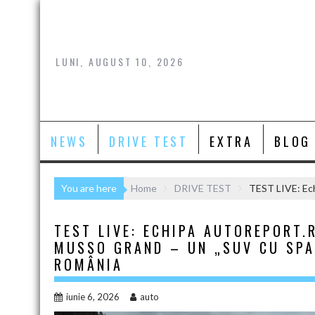
Skip
to
content
LUNI, AUGUST 10, 2026
NEWS
DRIVE TEST
EXTRA
BLOG
You are here
Home
DRIVE TEST
TEST LIVE: Ech
TEST LIVE: ECHIPA AUTOREPORT.
MUSSO GRAND – UN „SUV CU SPA
ROMÂNIA
iunie 6, 2026
auto