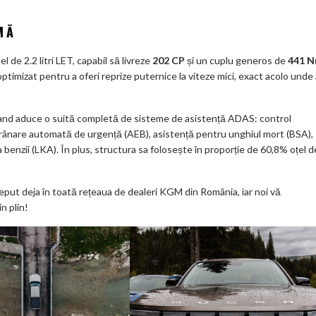
MĂ
 de 2.2 litri LET, capabil să livreze
202 CP
și un cuplu generos de
441 
ptimizat pentru a oferi reprize puternice la viteze mici, exact acolo unde 
and aduce o suită completă de sisteme de asistență ADAS: control
 frânare automată de urgență (AEB), asistență pentru unghiul mort (BSA),
 benzii (LKA). În plus, structura sa folosește în proporție de 60,8% oțel d
eput deja în toată rețeaua de dealeri KGM din România, iar noi vă
n plin!