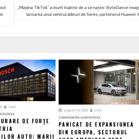
ezi
„Mașina TikTok” a murit înainte de a se naște: ByteDance nea
le
lansarea unui vehicul alături de Seres, partenerul Huawei
26
auto
august 10, 2026
auto
pentru
t închise
pentru
Comentariile sunt închise
GURARE DE FORȚE
Reconfigurare
PANICAT DE EXPANSIUNEA
Panicat
TRIA
de
DIN EUROPA, SECTORUL
de
forțe
RILOR AUTO: MARII
expansiunea