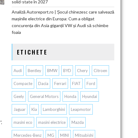
solid-state în 2027
Analiză Autoreport.ro | Șocul chinezesc care salvează
mașinile electrice din Europa: Cum a obligat
concurența din Asia giganții VW și Audi să schimbe
foaia
ETICHETE
Audi
Bentley
BMW
BYD
Chery
Citroen
Compacte
Dacia
Ferrari
FIAT
Ford
Geely
General Motors
Honda
Hyundai
Jaguar
Kia
Lamborghini
Leapmotor
”,
masini eco
masini electrice
Mazda
Mercedes-Benz
MG
MINI
Mitsubishi