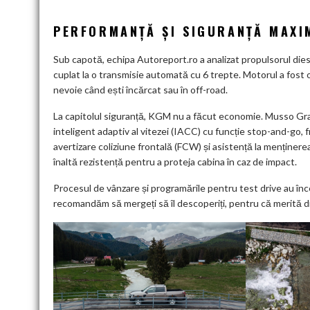
PERFORMANȚĂ ȘI SIGURANȚĂ MAXI
Sub capotă, echipa Autoreport.ro a analizat propulsorul diesel
cuplat la o transmisie automată cu 6 trepte. Motorul a fost o
nevoie când ești încărcat sau în off-road.
La capitolul siguranță, KGM nu a făcut economie. Musso Gr
inteligent adaptiv al vitezei (IACC) cu funcție stop-and-go,
avertizare coliziune frontală (FCW) și asistență la menținerea
înaltă rezistență pentru a proteja cabina în caz de impact.
Procesul de vânzare și programările pentru test drive au înc
recomandăm să mergeți să îl descoperiți, pentru că merită di