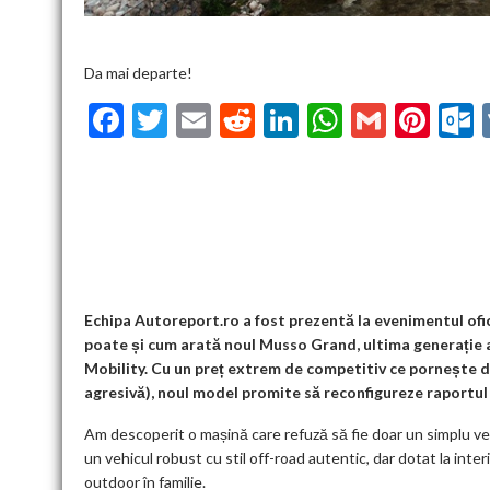
Da mai departe!
F
T
E
R
Li
W
G
Pi
ac
w
m
e
n
h
m
nt
u
e
itt
ai
d
ke
at
ai
er
l
b
er
l
di
dI
s
l
es
o
t
n
A
t
k
o
p
k
p
Echipa Autoreport.ro a fost prezentă la evenimentul ofi
poate și cum arată noul Musso Grand, ultima generație a
Mobility. Cu un preț extrem de competitiv ce pornește d
agresivă), noul model promite să reconfigureze raportul
Am descoperit o mașină care refuză să fie doar un simplu v
un vehicul robust cu stil off-road autentic, dar dotat la inte
outdoor în familie.