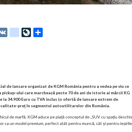
O
V
g
Li
P
t
K
o
ve
ar
o
o
Jo
ta
o
gl
ur
je
.
e_
n
az
co
b
al
ă
m
o
cial de lansare organizat de KGM România pentru a vedea pe viu ce
 pickup-ului care marchează peste 70 de ani de istorie ai mărcii KG
o
e la 34.900 Euro cu TVA inclus (o ofertă de lansare extrem de
k
 calitate-preț în segmentul autoutilitarelor din România.
m
ehicul de marfă. KGM aduce pe piață conceptul de „SUV cu spațiu deschis
rior ca un model premium, perfect atât pentru muncă, cât și pentru ieșirile
ar