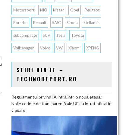
Motorsport
NIO
Nissan
Opel
Peugeot
Porsche
Renault
SAIC
Skoda
Stellantis
subcompacte
SUV
Tesla
Toyota
Volkswagen
Volvo
VW
Xiaomi
XPENG
e
cu
STIRI DIN IT –
TECHNOREPORT.RO
ul
Regulamentul privind IA intră într-o nouă etapă:
Noile cerințe de transparență ale UE au intrat oficial în
vigoare