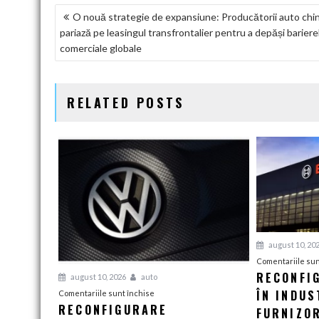
NAVIGARE
O nouă strategie de expansiune: Producătorii auto chin
pariază pe leasingul transfrontalier pentru a depăși bariere
ÎN
comerciale globale
ARTICOLE
RELATED POSTS
august 10, 20
Comentariile sun
RECONFI
august 10, 2026
auto
ÎN INDUS
pentru
Comentariile sunt închise
RECONFIGURARE
Reconfigurare
FURNIZO