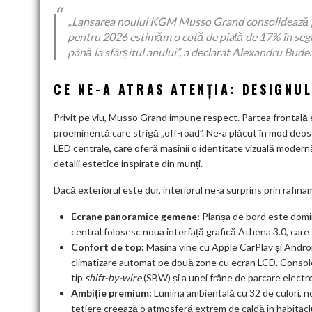
„Lansarea noului KGM Musso Grand consolidează pozi
pentru 2026 estimăm o cotă de piață de 17% în segm
până la sfârșitul anului”, a declarat Alexandru B
CE NE-A ATRAS ATENȚIA: DESIGNU
Privit pe viu, Musso Grand impune respect. Partea frontală es
proeminentă care strigă „off-road”. Ne-a plăcut în mod deo
LED centrale, care oferă mașinii o identitate vizuală modernă 
detalii estetice inspirate din munți.
Dacă exteriorul este dur, interiorul ne-a surprins prin rafin
Ecrane panoramice gemene:
Planșa de bord este domin
central folosesc noua interfață grafică Athena 3.0, care s
Confort de top:
Mașina vine cu Apple CarPlay și Android
climatizare automat pe două zone cu ecran LCD. Consolei 
tip
shift-by-wire
(SBW) și a unei frâne de parcare electr
Ambiție premium:
Lumina ambientală cu 32 de culori, noi
tetiere creează o atmosferă extrem de caldă în habitacl