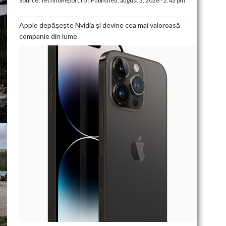
Source:
TechnoReport.ro
|
Published:
august 3, 2026 - 2:43 pm
Apple depășește Nvidia și devine cea mai valoroasă
companie din lume