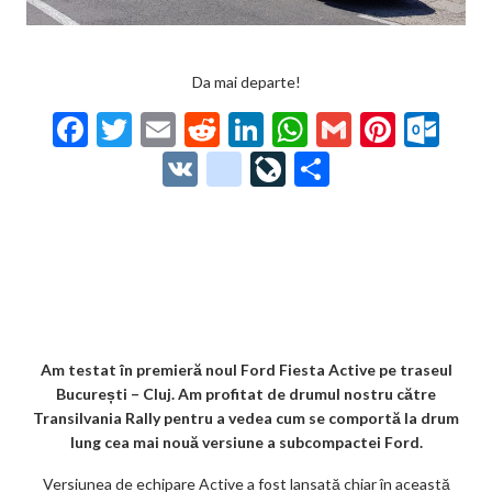
Da mai departe!
F
T
E
R
Li
W
G
Pi
O
ac
w
m
e
n
h
m
nt
ut
V
g
Li
P
e
itt
ai
d
ke
at
ai
er
lo
K
o
ve
ar
b
er
l
di
dI
s
l
es
o
o
Jo
ta
o
t
n
A
t
k.
gl
ur
je
o
p
co
e_
n
az
k
p
m
b
al
ă
o
Am testat în premieră noul Ford Fiesta Active pe traseul
București – Cluj. Am profitat de drumul nostru către
o
Transilvania Rally pentru a vedea cum se comportă la drum
k
lung cea mai nouă versiune a subcompactei Ford.
m
Versiunea de echipare Active a fost lansată chiar în această