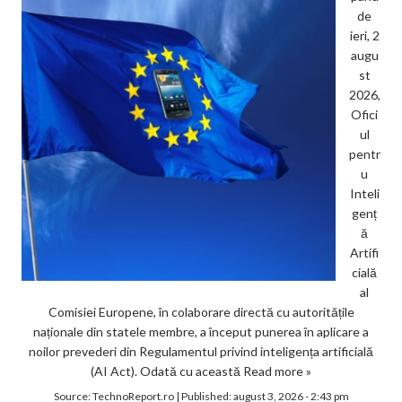
de
ieri, 2
augu
st
2026,
Ofici
ul
pentr
u
Inteli
genț
ă
Artifi
cială
al
Comisiei Europene, în colaborare directă cu autoritățile
naționale din statele membre, a început punerea în aplicare a
noilor prevederi din Regulamentul privind inteligența artificială
(AI Act). Odată cu această
Read more »
Source:
TechnoReport.ro
|
Published:
august 3, 2026 - 2:43 pm