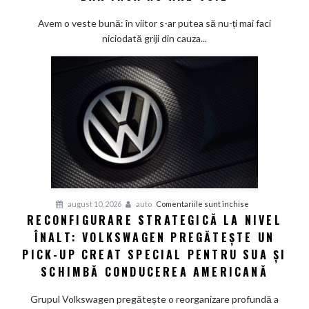
deja
tehnologia
Avem o veste bună: în viitor s-ar putea să nu-ți mai faci
să
niciodată griji din cauza...
oprească
vitezomanul
din
tine,
dar
încă
nu
are
voie
pentru
august 10, 2026
auto
Comentariile sunt închise
RECONFIGURARE STRATEGICĂ LA NIVEL
Reconfigurare
ÎNALT: VOLKSWAGEN PREGĂTEȘTE UN
strategică
la
PICK-UP CREAT SPECIAL PENTRU SUA ȘI
nivel
SCHIMBĂ CONDUCEREA AMERICANĂ
înalt:
Volkswagen
Grupul Volkswagen pregătește o reorganizare profundă a