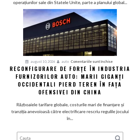
pregătește
operațiunilor sale din Statele Unite, parte a planului global...
un
pick-
up
creat
special
pentru
SUA
și
pentru
august 10, 2026
auto
Comentariile sunt închise
schimbă
RECONFIGURARE DE FORȚE ÎN INDUSTRIA
Reconfigurare
conducerea
FURNIZORILOR AUTO: MARII GIGANȚI
de
americană
forțe
OCCIDENTALI PIERD TEREN ÎN FAȚA
în
OFENSIVEI DIN CHINA
industria
furnizorilor
Războaiele tarifare globale, costurile mari de finanțare și
auto:
tranziția anevoioasă către electrificare rescriu regulile jocului
Marii
în...
giganți
occidentali
pierd