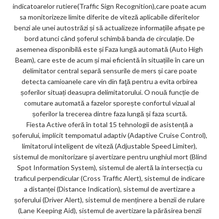
indicatoarelor rutiere(Traffic Sign Recognition),care poate acum
sa monitorizeze limite diferite de viteză aplicabile diferitelor
benzi ale unei autostrăzi și să actualizeze informațiile afișate pe
bord atunci când șoferul schimbă banda de circulație. De
asemenea disponibilă este și Faza lungă automată (Auto High
Beam), care este de acum și mai eficientă în situațiile în care un
delimitator central separă sensurile de mers și care poate
detecta camioanele care vin din faţă pentru a evita orbirea
șoferilor situați deasupra delimitatorului. O nouă funcție de
comutare automată a fazelor sporește confortul vizual al
șoferilor la trecerea dintre faza lungă și faza scurtă.
Fiesta Active oferă în total 15 tehnologii de asistență a
șoferului, implicit tempomatul adaptiv (Adaptive Cruise Control),
limitatorul inteligent de viteză (Adjustable Speed Limiter),
sistemul de monitorizare și avertizare pentru unghiul mort (Blind
Spot Information System), sistemul de alertă la intersecția cu
traficul perpendicular (Cross Traffic Alert), sistemul de indicare
a distanței (Distance Indication), sistemul de avertizare a
șoferului (Driver Alert), sistemul de menținere a benzii de rulare
(Lane Keeping Aid), sistemul de avertizare la părăsirea benzii