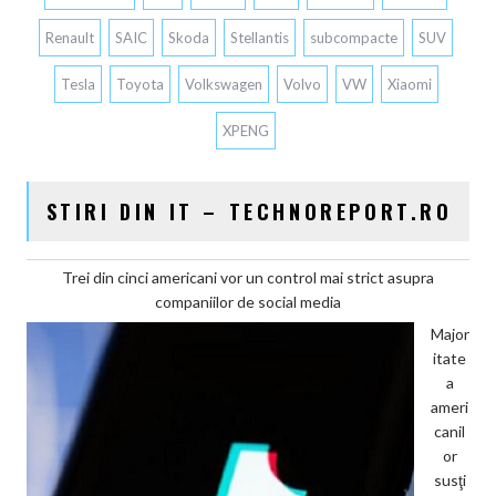
Renault
SAIC
Skoda
Stellantis
subcompacte
SUV
Tesla
Toyota
Volkswagen
Volvo
VW
Xiaomi
XPENG
STIRI DIN IT – TECHNOREPORT.RO
Trei din cinci americani vor un control mai strict asupra
companiilor de social media
Major
itate
a
ameri
canil
or
susţi