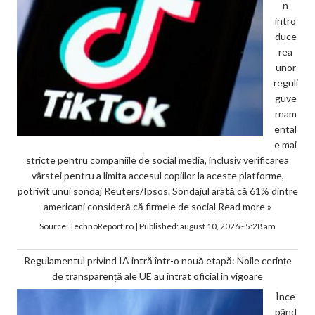
n
intro
duce
rea
unor
reguli
guve
rnam
ental
e mai
stricte pentru companiile de social media, inclusiv verificarea
vârstei pentru a limita accesul copiilor la aceste platforme,
potrivit unui sondaj Reuters/Ipsos. Sondajul arată că 61% dintre
americani consideră că firmele de social
Read more »
Source:
TechnoReport.ro
|
Published:
august 10, 2026 - 5:28 am
Regulamentul privind IA intră într-o nouă etapă: Noile cerințe
de transparență ale UE au intrat oficial în vigoare
Înce
pând