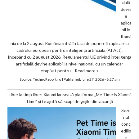
cială
devin
e
aplica
bil în
Româ
nia de la 2 august România intră în faza de punere în aplicare a
cadrului european pentru inteligența artificială (AI Act).
Începând cu 2 august 2026, Regulamentul UE privind inteligența
artificială devine aplicabil la nivel național, cu un calendar
etapizat pentru…
Read more »
Source:
TechnoReport.ro
|
Published:
iulie 27, 2026 - 6:27 am
Liber la timp liber: Xiaomi lansează platforma „Me Time is Xiaomi
Time” și te ajută să scapi de grijile din vacanță
Sezo
nul
conc
ediilo
r