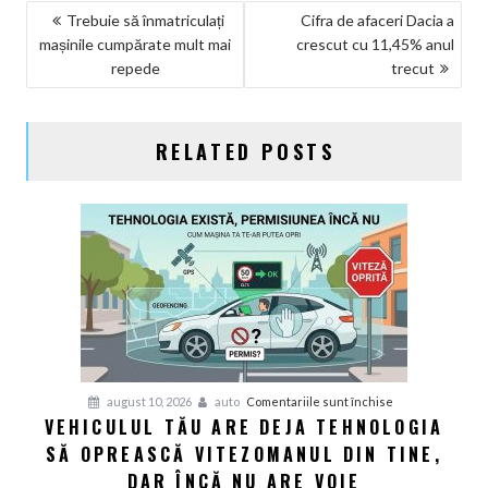
NAVIGARE
Trebuie să înmatriculați
Cifra de afaceri Dacia a
mașinile cumpărate mult mai
crescut cu 11,45% anul
ÎN
repede
trecut
ARTICOLE
RELATED POSTS
pentru
august 10, 2026
auto
Comentariile sunt închise
VEHICULUL TĂU ARE DEJA TEHNOLOGIA
Vehiculul
SĂ OPREASCĂ VITEZOMANUL DIN TINE,
tău
are
DAR ÎNCĂ NU ARE VOIE