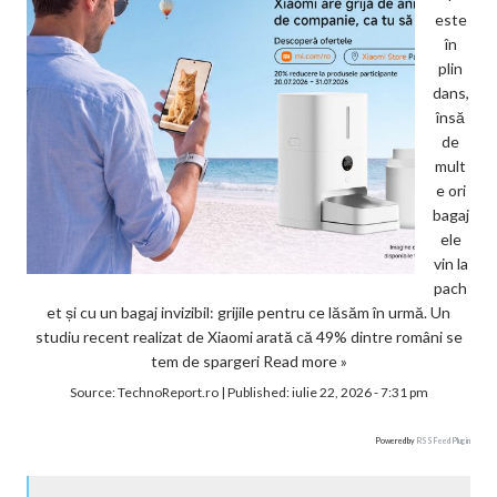
este
în
plin
dans,
însă
de
mult
e ori
bagaj
ele
vin la
pach
et și cu un bagaj invizibil: grijile pentru ce lăsăm în urmă. Un
studiu recent realizat de Xiaomi arată că 49% dintre români se
tem de spargeri
Read more »
Source:
TechnoReport.ro
|
Published:
iulie 22, 2026 - 7:31 pm
Powered by
RSS Feed Plugin