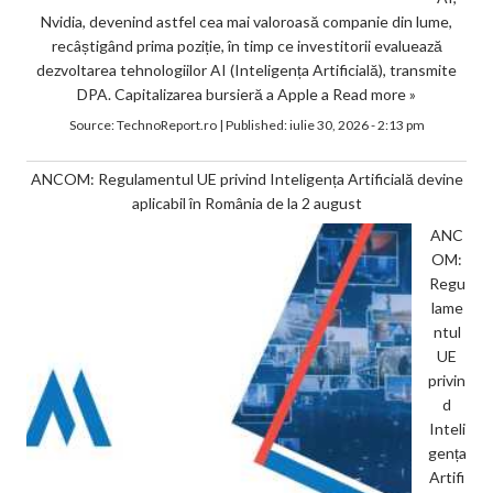
Nvidia, devenind astfel cea mai valoroasă companie din lume,
recâștigând prima poziție, în timp ce investitorii evaluează
dezvoltarea tehnologiilor AI (Inteligența Artificială), transmite
DPA. Capitalizarea bursieră a Apple a
Read more »
Source:
TechnoReport.ro
|
Published:
iulie 30, 2026 - 2:13 pm
ANCOM: Regulamentul UE privind Inteligența Artificială devine
aplicabil în România de la 2 august
ANC
OM:
Regu
lame
ntul
UE
privin
d
Inteli
gența
Artifi