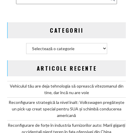
teren
în
fața
ofensivei
CATEGORII
din
China
Categorii
ARTICOLE RECENTE
Vehiculul tău are deja tehnologia să oprească vitezomanul din
tine, dar încă nu are voie
Reconfigurare strategică la nivel înalt: Volkswagen pregătește
un pick-up creat special pentru SUA și schimbă conducerea
americană
Reconfigurare de forțe în industria furnizorilor auto: Marii giganți
occidentali pierd teren în fața ofensivei din China