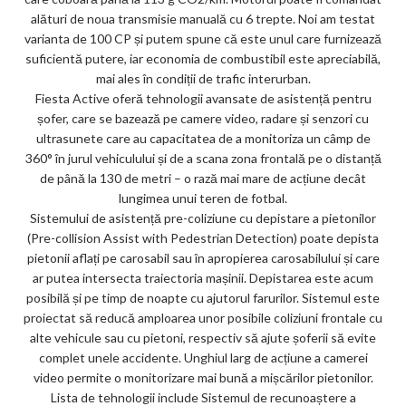
alături de noua transmisie manuală cu 6 trepte. Noi am testat
varianta de 100 CP și putem spune că este unul care furnizează
suficientă putere, iar economia de combustibil este apreciabilă,
mai ales în condiții de trafic interurban.
Fiesta Active oferă tehnologii avansate de asistență pentru
șofer, care se bazează pe camere video, radare și senzori cu
ultrasunete care au capacitatea de a monitoriza un câmp de
360° în jurul vehiculului și de a scana zona frontală pe o distanță
de până la 130 de metri – o rază mai mare de acțiune decât
lungimea unui teren de fotbal.
Sistemului de asistență pre-coliziune cu depistare a pietonilor
(Pre-collision Assist with Pedestrian Detection) poate depista
pietonii aflați pe carosabil sau în apropierea carosabilului și care
ar putea intersecta traiectoria mașinii. Depistarea este acum
posibilă și pe timp de noapte cu ajutorul farurilor. Sistemul este
proiectat să reducă amploarea unor posibile coliziuni frontale cu
alte vehicule sau cu pietoni, respectiv să ajute șoferii să evite
complet unele accidente. Unghiul larg de acțiune a camerei
video permite o monitorizare mai bună a mișcărilor pietonilor.
Lista de tehnologii include Sistemul de recunoaștere a