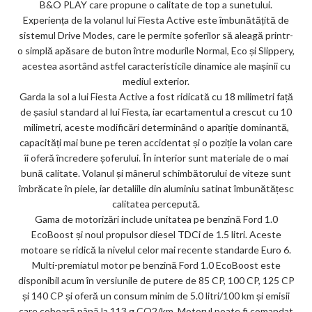
B&O PLAY care propune o calitate de top a sunetului.
Experiența de la volanul lui Fiesta Active este îmbunătățită de
sistemul Drive Modes, care le permite șoferilor să aleagă printr-
o simplă apăsare de buton între modurile Normal, Eco și Slippery,
acestea asortând astfel caracteristicile dinamice ale mașinii cu
mediul exterior.
Garda la sol a lui Fiesta Active a fost ridicată cu 18 milimetri față
de șasiul standard al lui Fiesta, iar ecartamentul a crescut cu 10
milimetri, aceste modificări determinând o apariție dominantă,
capacități mai bune pe teren accidentat și o poziție la volan care
îi oferă încredere șoferului. În interior sunt materiale de o mai
bună calitate. Volanul și mânerul schimbătorului de viteze sunt
îmbrăcate în piele, iar detaliile din aluminiu satinat îmbunătățesc
calitatea percepută.
Gama de motorizări include unitatea pe benzină Ford 1.0
EcoBoost și noul propulsor diesel TDCi de 1.5 litri. Aceste
motoare se ridică la nivelul celor mai recente standarde Euro 6.
Multi-premiatul motor pe benzină Ford 1.0 EcoBoost este
disponibil acum în versiunile de putere de 85 CP, 100 CP, 125 CP
și 140 CP și oferă un consum minim de 5.0 litri/100 km și emisii
care coboară până la 113 g CO2/km. Motorul poate fi comandat