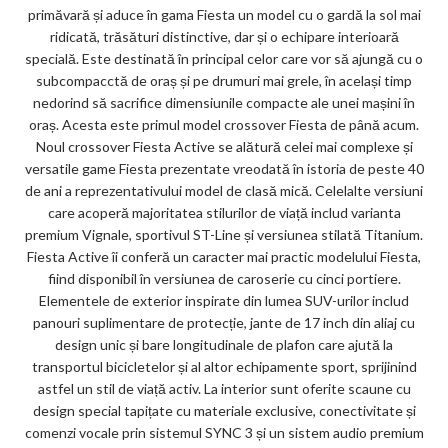
primăvară și aduce în gama Fiesta un model cu o gardă la sol mai
ar
ridicată, trăsături distinctive, dar și o echipare interioară
ks
specială. Este destinată în principal celor care vor să ajungă cu o
subcompacctă de oraș și pe drumuri mai grele, în același timp
nedorind să sacrifice dimensiunile compacte ale unei mașini în
oraș. Acesta este primul model crossover Fiesta de până acum.
Noul crossover Fiesta Active se alătură celei mai complexe și
versatile game Fiesta prezentate vreodată în istoria de peste 40
de ani a reprezentativului model de clasă mică. Celelalte versiuni
care acoperă majoritatea stilurilor de viață includ varianta
premium Vignale, sportivul ST-Line și versiunea stilată Titanium.
Fiesta Active îi conferă un caracter mai practic modelului Fiesta,
fiind disponibil în versiunea de caroserie cu cinci portiere.
Elementele de exterior inspirate din lumea SUV-urilor includ
panouri suplimentare de protecție, jante de 17 inch din aliaj cu
design unic și bare longitudinale de plafon care ajută la
transportul bicicletelor și al altor echipamente sport, sprijinind
astfel un stil de viață activ. La interior sunt oferite scaune cu
design special tapițate cu materiale exclusive, conectivitate și
comenzi vocale prin sistemul SYNC 3 și un sistem audio premium