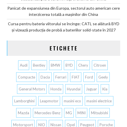
Panicat de expansiunea din Europa, sectorul auto american cere
interzicerea totală a mașinilor din China
Cursa pentru bateria viitorului se încinge: CATL se alătură BYD
și vizează producția de probă a bateriilor solid-state în 2027
ETICHETE
Audi
Bentley
BMW
BYD
Chery
Citroen
Compacte
Dacia
Ferrari
FIAT
Ford
Geely
General Motors
Honda
Hyundai
Jaguar
Kia
Lamborghini
Leapmotor
masini eco
masini electrice
Mazda
Mercedes-Benz
MG
MINI
Mitsubishi
Motorsport
NIO
Nissan
Opel
Peugeot
Porsche