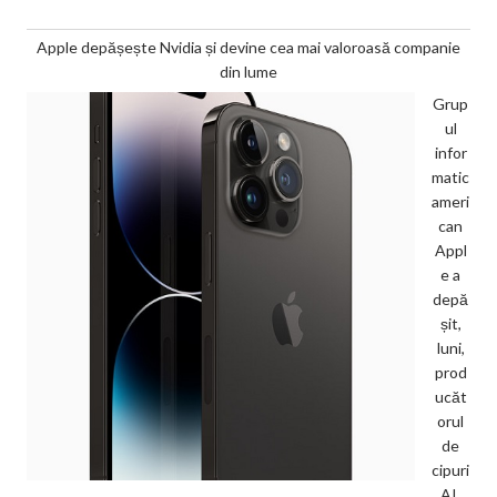
Apple depășește Nvidia și devine cea mai valoroasă companie
din lume
Grup
ul
infor
matic
ameri
can
Appl
e a
depă
șit,
luni,
prod
ucăt
orul
de
cipuri
AI,