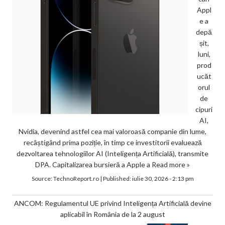
Appl
e a
depă
șit,
luni,
prod
ucăt
orul
de
cipuri
AI,
Nvidia, devenind astfel cea mai valoroasă companie din lume,
recâștigând prima poziție, în timp ce investitorii evaluează
dezvoltarea tehnologiilor AI (Inteligența Artificială), transmite
DPA. Capitalizarea bursieră a Apple a
Read more »
Source:
TechnoReport.ro
|
Published:
iulie 30, 2026 - 2:13 pm
ANCOM: Regulamentul UE privind Inteligența Artificială devine
aplicabil în România de la 2 august