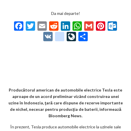
Da mai departe!
F
T
E
R
Li
W
G
Pi
O
ac
w
m
e
n
h
m
nt
ut
V
g
Li
P
e
itt
ai
d
ke
at
ai
er
lo
K
o
ve
ar
b
er
l
di
dI
s
l
es
o
o
Jo
ta
o
t
n
A
t
k.
gl
ur
je
o
p
co
e_
n
az
k
p
m
b
al
ă
o
Producătorul american de automobile electrice Tesla este
aproape de un acord preliminar vizând construirea unei
o
uzine în Indonezia, ţară care dispune de rezerve importante
k
de nichel, necesar pentru producţia de baterii, informează
Bloomberg News.
m
În prezent, Tesla produce automobile electrice la uzinele sale
ar