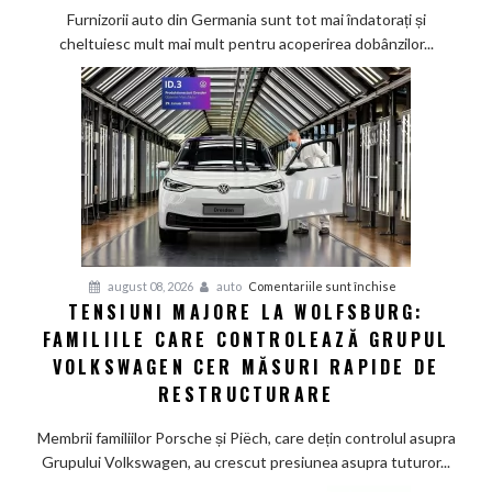
mai
Furnizorii auto din Germania sunt tot mai îndatorați și
greu
cheltuiesc mult mai mult pentru acoperirea dobânzilor...
pe
furnizorii
auto
germani,
arată
un
studiu
recent
pentru
august 08, 2026
auto
Comentariile sunt închise
TENSIUNI MAJORE LA WOLFSBURG:
Tensiuni
FAMILIILE CARE CONTROLEAZĂ GRUPUL
majore
la
VOLKSWAGEN CER MĂSURI RAPIDE DE
Wolfsburg:
RESTRUCTURARE
Familiile
care
Membrii familiilor Porsche și Piëch, care dețin controlul asupra
controlează
Grupului Volkswagen, au crescut presiunea asupra tuturor...
Grupul