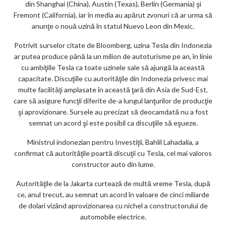
din Shanghai (China), Austin (Texas), Berlin (Germania) şi
ks
Fremont (California), iar în media au apărut zvonuri că ar urma să
anunţe o nouă uzină în statul Nuevo Leon din Mexic.
Potrivit surselor citate de Bloomberg, uzina Tesla din Indonezia
ar putea produce până la un milion de autoturisme pe an, în linie
cu ambiţiile Tesla ca toate uzinele sale să ajungă la această
capacitate. Discuţiile cu autorităţile din Indonezia privesc mai
multe facilităţi amplasate în această ţară din Asia de Sud-Est,
care să asigure funcţii diferite de-a lungul lanţurilor de producţie
şi aprovizionare. Sursele au precizat să deocamdată nu a fost
semnat un acord şi este posibil ca discuţiile să eşueze.
Ministrul indonezian pentru Investiţii, Bahlil Lahadalia, a
confirmat că autorităţile poartă discuţii cu Tesla, cel mai valoros
constructor auto din lume.
Autorităţile de la Jakarta curtează de multă vreme Tesla, după
ce, anul trecut, au semnat un acord în valoare de cinci miliarde
de dolari vizând aprovizionarea cu nichel a constructorului de
automobile electrice.