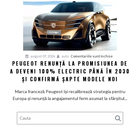
Volkswagen
cer
măsuri
rapide
de
restructurare
pentru
august 07, 2026
auto
Comentariile sunt închise
PEUGEOT RENUNȚĂ LA PROMISIUNEA DE
Peugeot
A DEVENI 100% ELECTRIC PÂNĂ ÎN 2030
renunță
la
ȘI CONFIRMĂ ȘAPTE MODELE NOI
promisiunea
de
Marca franceză Peugeot își recalibrează strategia pentru
a
Europa și renunță la angajamentul ferm asumat la sfârșitul...
deveni
100%
electric
până
în
2030