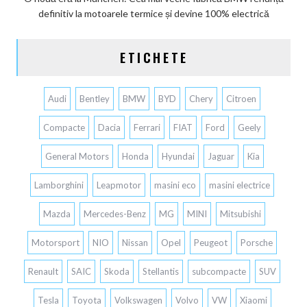
definitiv la motoarele termice și devine 100% electrică
ETICHETE
Audi
Bentley
BMW
BYD
Chery
Citroen
Compacte
Dacia
Ferrari
FIAT
Ford
Geely
General Motors
Honda
Hyundai
Jaguar
Kia
Lamborghini
Leapmotor
masini eco
masini electrice
Mazda
Mercedes-Benz
MG
MINI
Mitsubishi
Motorsport
NIO
Nissan
Opel
Peugeot
Porsche
Renault
SAIC
Skoda
Stellantis
subcompacte
SUV
Tesla
Toyota
Volkswagen
Volvo
VW
Xiaomi