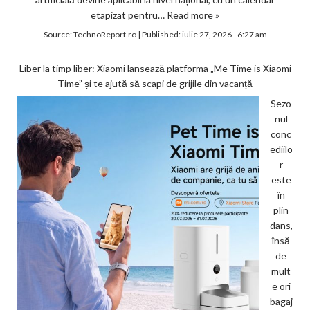
etapizat pentru…
Read more »
Source:
TechnoReport.ro
|
Published:
iulie 27, 2026 - 6:27 am
Liber la timp liber: Xiaomi lansează platforma „Me Time is Xiaomi
Time” și te ajută să scapi de grijile din vacanță
Sezo
nul
conc
ediilo
r
este
în
plin
dans,
însă
de
mult
e ori
bagaj