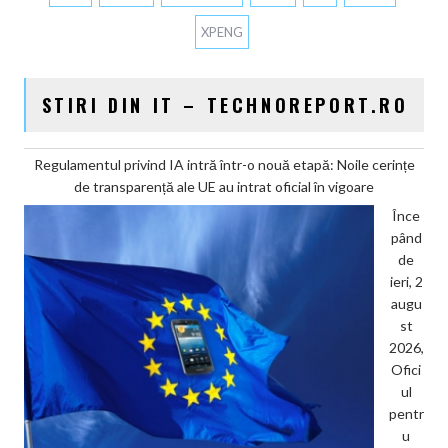
XPENG
STIRI DIN IT – TECHNOREPORT.RO
Regulamentul privind IA intră într-o nouă etapă: Noile cerințe
de transparență ale UE au intrat oficial în vigoare
Înce
pând
de
ieri, 2
augu
st
2026,
Ofici
ul
pentr
u