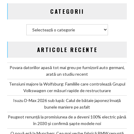
și
CATEGORII
confirmă
șapte
modele
Categorii
noi
ARTICOLE RECENTE
Povara datoriilor apasă tot mai greu pe furnizorii auto germani,
arată un studiu recent
Tensiuni majore la Wolfsburg: Familiile care controlează Grupul
Volkswagen cer măsuri rapide de restructurare
Isuzu D-Max 2026 sub lupă: Calul de bătaie japonez învață
bunele maniere pe asfalt
Peugeot renunță la promisiunea de a deveni 100% electric până
în 2030 și confirmă șapte modele noi
O nouă eră la Munchen: Cea mai veche fabrică BMW renunță