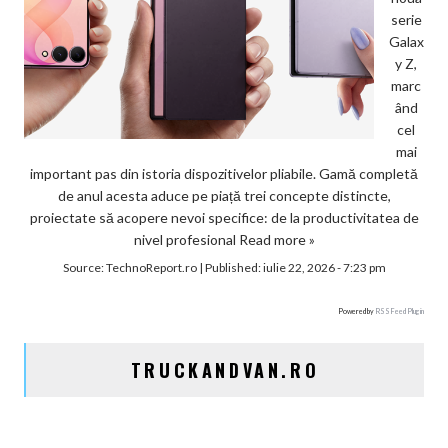
serie
Galax
y Z,
marc
ând
cel
mai
important pas din istoria dispozitivelor pliabile. Gamă completă
de anul acesta aduce pe piață trei concepte distincte,
proiectate să acopere nevoi specifice: de la productivitatea de
nivel profesional
Read more »
Source:
TechnoReport.ro
|
Published:
iulie 22, 2026 - 7:23 pm
Powered by
RSS Feed Plugin
TRUCKANDVAN.RO