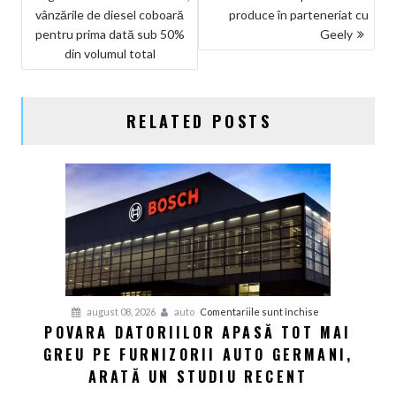
ÎN
vânzările de diesel coboară
produce în parteneriat cu
ARTICOLE
pentru prima dată sub 50%
Geely
din volumul total
RELATED POSTS
pentru
august 08, 2026
auto
Comentariile sunt închise
POVARA DATORIILOR APASĂ TOT MAI
Povara
GREU PE FURNIZORII AUTO GERMANI,
datoriilor
apasă
ARATĂ UN STUDIU RECENT
tot