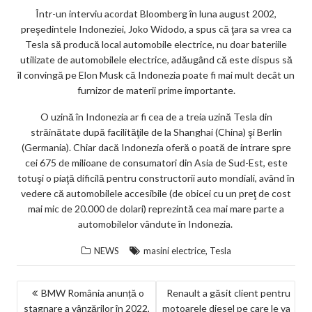
Într-un interviu acordat Bloomberg în luna august 2002,
preşedintele Indoneziei, Joko Widodo, a spus că ţara sa vrea ca
Tesla să producă local automobile electrice, nu doar bateriile
utilizate de automobilele electrice, adăugând că este dispus să
îl convingă pe Elon Musk că Indonezia poate fi mai mult decât un
furnizor de materii prime importante.
O uzină în Indonezia ar fi cea de a treia uzină Tesla din
străinătate după facilităţile de la Shanghai (China) şi Berlin
(Germania). Chiar dacă Indonezia oferă o poată de intrare spre
cei 675 de milioane de consumatori din Asia de Sud-Est, este
totuşi o piaţă dificilă pentru constructorii auto mondiali, având în
vedere că automobilele accesibile (de obicei cu un preţ de cost
mai mic de 20.000 de dolari) reprezintă cea mai mare parte a
automobilelor vândute în Indonezia.
,
NEWS
masini electrice
Tesla
NAVIGARE
BMW România anunță o
Renault a găsit client pentru
stagnare a vânzărilor în 2022,
motoarele diesel pe care le va