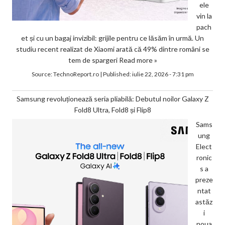
ele
vin la
pach
et și cu un bagaj invizibil: grijile pentru ce lăsăm în urmă. Un
studiu recent realizat de Xiaomi arată că 49% dintre români se
tem de spargeri
Read more »
Source:
TechnoReport.ro
|
Published:
iulie 22, 2026 - 7:31 pm
Samsung revoluționează seria pliabilă: Debutul noilor Galaxy Z
Fold8 Ultra, Fold8 și Flip8
Sams
ung
Elect
ronic
s a
preze
ntat
astăz
i
noua