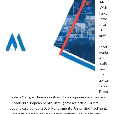
ANC
OM:
Regu
lame
ntul
UE
privin
d
Inteli
gența
Artifi
cială
devin
e
aplica
bil în
Româ
nia de la 2 august România intră în faza de punere în aplicare a
cadrului european pentru inteligența artificială (AI Act).
Începând cu 2 august 2026, Regulamentul UE privind inteligența
artificială devine aplicabil la nivel național, cu un calendar