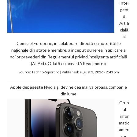
Inteli
genț
ă
Artifi
cială
al
Comisiei Europene, în colaborare directă cu autoritățile
naționale din statele membre, a început punerea în aplicare a
noilor prevederi din Regulamentul privind inteligența artificială
(AI Act). Odată cu această
Read more »
Source:
TechnoReport.ro
|
Published:
august 3, 2026 - 2:43 pm
Apple depășește Nvidia și devine cea mai valoroasă companie
din lume
Grup
ul
infor
matic
ameri
can