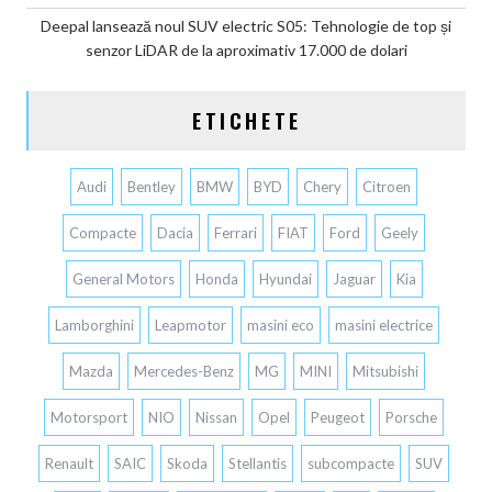
Deepal lansează noul SUV electric S05: Tehnologie de top și
senzor LiDAR de la aproximativ 17.000 de dolari
ETICHETE
Audi
Bentley
BMW
BYD
Chery
Citroen
Compacte
Dacia
Ferrari
FIAT
Ford
Geely
General Motors
Honda
Hyundai
Jaguar
Kia
Lamborghini
Leapmotor
masini eco
masini electrice
Mazda
Mercedes-Benz
MG
MINI
Mitsubishi
Motorsport
NIO
Nissan
Opel
Peugeot
Porsche
Renault
SAIC
Skoda
Stellantis
subcompacte
SUV