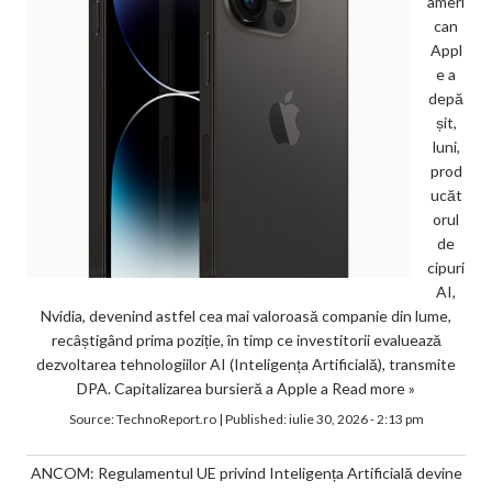
ameri
can
Appl
e a
depă
șit,
luni,
prod
ucăt
orul
de
cipuri
AI,
Nvidia, devenind astfel cea mai valoroasă companie din lume,
recâștigând prima poziție, în timp ce investitorii evaluează
dezvoltarea tehnologiilor AI (Inteligența Artificială), transmite
DPA. Capitalizarea bursieră a Apple a
Read more »
Source:
TechnoReport.ro
|
Published:
iulie 30, 2026 - 2:13 pm
ANCOM: Regulamentul UE privind Inteligența Artificială devine