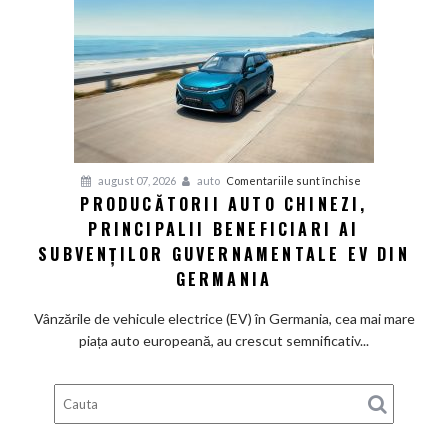
fabrică
BMW
renunță
definitiv
la
motoarele
termice
și
pentru
august 07, 2026
auto
Comentariile sunt închise
devine
PRODUCĂTORII AUTO CHINEZI,
Producătorii
100%
PRINCIPALII BENEFICIARI AI
auto
electrică
chinezi,
SUBVENȚILOR GUVERNAMENTALE EV DIN
principalii
GERMANIA
beneficiari
ai
Vânzările de vehicule electrice (EV) în Germania, cea mai mare
subvenților
piața auto europeană, au crescut semnificativ...
guvernamentale
EV
din
Germania