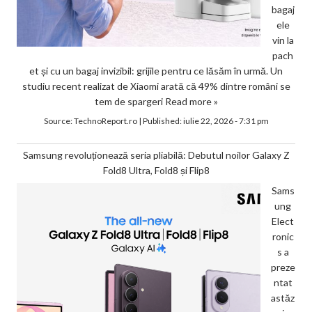
bagaj
ele
vin la
pach
et și cu un bagaj invizibil: grijile pentru ce lăsăm în urmă. Un
studiu recent realizat de Xiaomi arată că 49% dintre români se
tem de spargeri
Read more »
Source:
TechnoReport.ro
|
Published:
iulie 22, 2026 - 7:31 pm
Samsung revoluționează seria pliabilă: Debutul noilor Galaxy Z
Fold8 Ultra, Fold8 și Flip8
Sams
ung
Elect
ronic
s a
preze
ntat
astăz