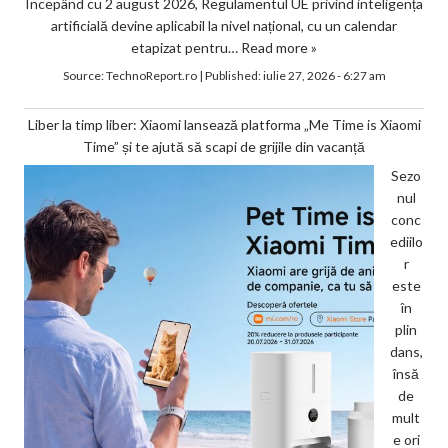
Începând cu 2 august 2026, Regulamentul UE privind inteligența
artificială devine aplicabil la nivel național, cu un calendar
etapizat pentru…
Read more »
Source:
TechnoReport.ro
|
Published:
iulie 27, 2026 - 6:27 am
Liber la timp liber: Xiaomi lansează platforma „Me Time is Xiaomi
Time” și te ajută să scapi de grijile din vacanță
Sezo
nul
conc
ediilo
r
este
în
plin
dans,
însă
de
mult
e ori