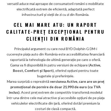
versatil aduce mai aproape de consumatorii români o mobilitate
m
electrificată extrem de eficientă, adaptată perfect
ar
infrastructurii și vieții de zi cu zi din România.
ks
CEL MAI MARE ATU: UN RAPORT
CALITATE-PREȚ EXCEPȚIONAL PENTRU
CLIENȚII DIN ROMÂNIA
Principalul argument cu care noul BYD Dolphin G DM-i
cucerește piața auto din România este accesibilitatea financiară
raportată la tehnologia de ultimă generație pe care o oferă.
Gama va fi disponibilă în patru versiuni de echipare (
Active,
Boost, Comfort și Sport
), oferind opțiuni pentru toate
bugetele și preferințele.
Marea surpriză o reprezintă
versiunea Active, care are un preț
promoțional de pornire de doar 21.990 de euro (cu TVA
inclus)
. Acest preț extrem de competitiv transformă modelul
într-una dintre cele mai atractive și accesibile opțiuni de pe piața
vehiculelor electrificate din țară, oferind dotări premium la
costuri de clasă compactă.