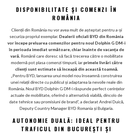
DISPONIBILITATE ȘI COMENZI ÎN
ROMÂNIA
Clienții din România nu vor avea mult de așteptat pentru a-și
securiza propriul exemplar.
Dealerii oficiali BYD din România
vor începe preluarea comenzilor pentru noul Dolphin G DM-i
în perioada imediat următoare, chiar înainte de vacanța de
vară.
Românii care doresc să facă trecerea către o mobilitate
modernă pot plasa comenzi timpurii, iar
primele livrări către
clienți sunt estimate să înceapă din această toamnă
.
„Pentru BYD, lansarea unui model nou înseamnă construirea
unei relații directe cu publicul și adaptarea la nevoile reale din
România. Noul BYD Dolphin G DM-i răspunde perfect cerințelor
actuale de mobilitate, oferind o alternativă viabilă, dincolo de
date tehnice sau promisiuni de brand”, a declarat Andrei Duică,
Deputy Country Manager BYD Romania și Bulgaria.
AUTONOMIE DUALĂ: IDEAL PENTRU
TRAFICUL DIN BUCUREȘTI ȘI