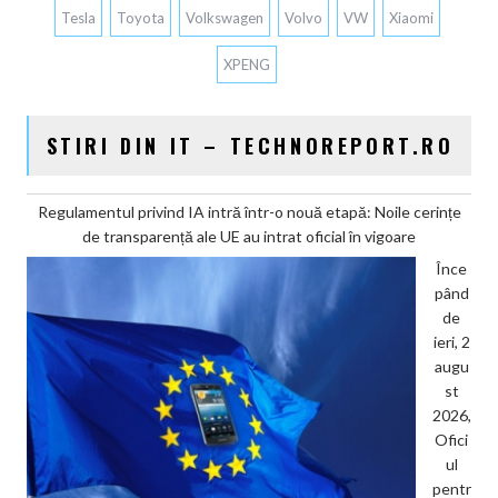
Tesla
Toyota
Volkswagen
Volvo
VW
Xiaomi
XPENG
STIRI DIN IT – TECHNOREPORT.RO
Regulamentul privind IA intră într-o nouă etapă: Noile cerințe
de transparență ale UE au intrat oficial în vigoare
Înce
pând
de
ieri, 2
augu
st
2026,
Ofici
ul
pentr