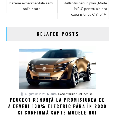
baterie experimentală semi-
Stellantis cer un plan „Made
ARTICOLE
solid-state
in EU” pentru a bloca
expansiunea Chinei
RELATED POSTS
pentru
august 07, 2026
auto
Comentariile sunt închise
PEUGEOT RENUNȚĂ LA PROMISIUNEA DE
Peugeot
A DEVENI 100% ELECTRIC PÂNĂ ÎN 2030
renunță
la
ȘI CONFIRMĂ ȘAPTE MODELE NOI