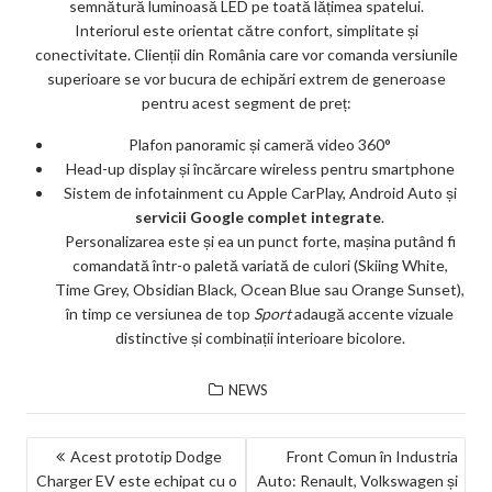
semnătură luminoasă LED pe toată lățimea spatelui.
Interiorul este orientat către confort, simplitate și
conectivitate. Clienții din România care vor comanda versiunile
superioare se vor bucura de echipări extrem de generoase
pentru acest segment de preț:
Plafon panoramic și cameră video 360°
Head-up display și încărcare wireless pentru smartphone
Sistem de infotainment cu Apple CarPlay, Android Auto și
servicii Google complet integrate
.
Personalizarea este și ea un punct forte, mașina putând fi
comandată într-o paletă variată de culori (Skiing White,
Time Grey, Obsidian Black, Ocean Blue sau Orange Sunset),
în timp ce versiunea de top
Sport
adaugă accente vizuale
distinctive și combinații interioare bicolore.
NEWS
NAVIGARE
Acest prototip Dodge
Front Comun în Industria
Charger EV este echipat cu o
Auto: Renault, Volkswagen și
ÎN