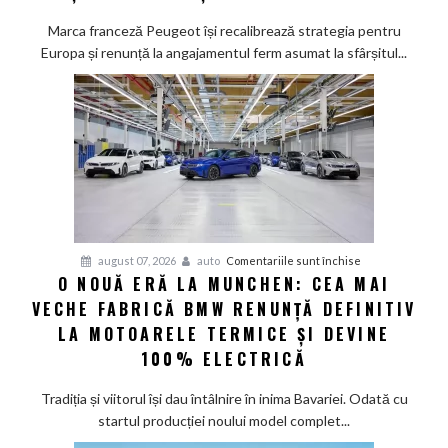
promisiunea
de
Marca franceză Peugeot își recalibrează strategia pentru
a
Europa și renunță la angajamentul ferm asumat la sfârșitul...
deveni
100%
electric
până
în
2030
și
confirmă
șapte
pentru
august 07, 2026
auto
Comentariile sunt închise
modele
O NOUĂ ERĂ LA MUNCHEN: CEA MAI
O
noi
VECHE FABRICĂ BMW RENUNȚĂ DEFINITIV
nouă
eră
LA MOTOARELE TERMICE ȘI DEVINE
la
100% ELECTRICĂ
Munchen:
Cea
Tradiția și viitorul își dau întâlnire în inima Bavariei. Odată cu
mai
startul producției noului model complet...
veche