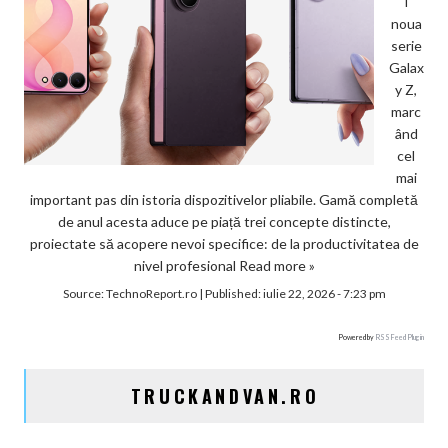
i
noua
serie
Galax
y Z,
marc
ând
cel
mai
important pas din istoria dispozitivelor pliabile. Gamă completă
de anul acesta aduce pe piață trei concepte distincte,
proiectate să acopere nevoi specifice: de la productivitatea de
nivel profesional
Read more »
Source:
TechnoReport.ro
|
Published:
iulie 22, 2026 - 7:23 pm
Powered by
RSS Feed Plugin
TRUCKANDVAN.RO