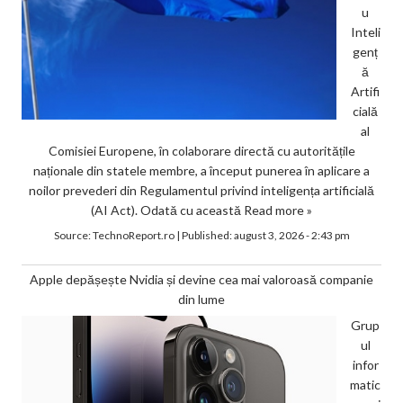
u
Inteli
genț
ă
Artifi
cială
al
Comisiei Europene, în colaborare directă cu autoritățile
naționale din statele membre, a început punerea în aplicare a
noilor prevederi din Regulamentul privind inteligența artificială
(AI Act). Odată cu această
Read more »
Source:
TechnoReport.ro
|
Published:
august 3, 2026 - 2:43 pm
Apple depășește Nvidia și devine cea mai valoroasă companie
din lume
Grup
ul
infor
matic