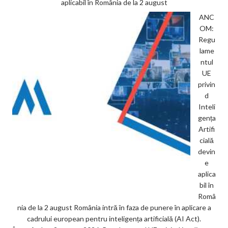
aplicabil în România de la 2 august
ANC
OM:
Regu
lame
ntul
UE
privin
d
Inteli
gența
Artifi
cială
devin
e
aplica
bil în
Româ
nia de la 2 august România intră în faza de punere în aplicare a
cadrului european pentru inteligența artificială (AI Act).