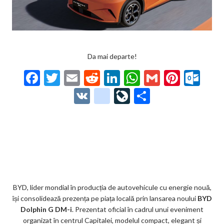
Da mai departe!
F
T
E
R
Li
W
G
Pi
O
ac
w
m
e
n
h
m
nt
ut
V
g
Li
P
e
itt
ai
d
ke
at
ai
er
lo
K
o
ve
ar
b
er
l
di
dI
s
l
es
o
o
Jo
ta
o
t
n
A
t
k.
gl
ur
je
o
p
co
e_
n
az
k
p
m
b
al
ă
o
BYD, lider mondial în producția de autovehicule cu energie nouă,
își consolidează prezența pe piața locală prin lansarea noului
BYD
o
Dolphin G DM-i
. Prezentat oficial în cadrul unui eveniment
k
organizat în centrul Capitalei, modelul compact, elegant și