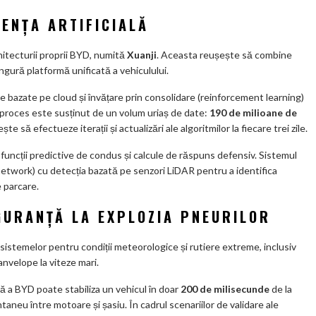
GENȚA ARTIFICIALĂ
hitecturii proprii BYD, numită
Xuanji
. Aceasta reușește să combine
ingură platformă unificată a vehiculului.
 bazate pe cloud și învățare prin consolidare (reinforcement learning)
 proces este susținut de un volum uriaș de date:
190 de milioane de
e să efectueze iterații și actualizări ale algoritmilor la fiecare trei zile.
u funcții predictive de condus și calcule de răspuns defensiv. Sistemul
etwork) cu detecția bazată pe senzori LiDAR pentru a identifica
 parcare.
IGURANȚĂ LA EXPLOZIA PNEURILOR
 sistemelor pentru condiții meteorologice și rutiere extreme, inclusiv
anvelope la viteze mari.
tă a BYD poate stabiliza un vehicul în doar
200 de milisecunde
de la
neu între motoare și șasiu. În cadrul scenariilor de validare ale