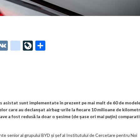
O
V
g
Li
P
t
K
o
ve
ar
o
o
Jo
ta
o
gl
ur
je
.
e_
n
az
co
b
al
ă
m
o
s asistat sunt implementate în prezent pe mai mult de 60 de model
lor care au declanșat airbag-urile la fiecare 10 milioane de kilometr
o
ave a fost redusă la doar o șesime (de șase ori mai puțin) comparati
k
m
e senior al grupului BYD și șef al Institutului de Cercetare pentru Noi