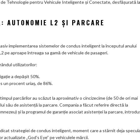
e de Tehnologie pentru Vehicule Inteligente și Conectate, desfășurată l
ar
ks
: AUTONOMIE L2 ȘI PARCARE
masiv implementarea sistemelor de condus inteligent la începutul anului
 L2 pe aproape întreaga sa gamă de vehicule de pasageri.
ndul utilizatorilor:
igație a depășit 50%.
ins un procent uriaș, de 86%.
n timpul parcărilor au scăzut la aproximativ o cincizecime (de 50 de ori mai
lui său de asistență la parcare. Compania a făcut referire directă la
mnezeu) și la programul de garanție asociat asistenței la parcare, introdu
icat strategiei de condus inteligent, moment care a stârnit deja speculaț
lor actualizate „God’s Eye” pe vehiculele mărcii.