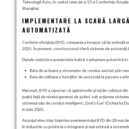
Tehnologii Auto, în cadrul celei de-a 13-a Conferințe Anual
Shanghai.
IMPLEMENTARE LA SCARĂ LARGĂ
AUTOMATIZATĂ
Conform oficialului BYD, compania a început să își extindă 
2025. În prezent, constructorul oferă sisteme de asistență
Datele statistice prezentate indică o adoptare puternică în râ
Rata de activare a sistemelor de condus asistat prin nav
Rata de utilizare a funcțiilor de asistență la parcare a at
Mai mult, BYD a raportat că zgârieturile și micile coliziuni di
puțin) față de nivelul generat de șoferi, sub acțiunea sistemu
sistemul său de condus inteligent „God’s Eye” (Ochiul lui Du
în iulie 2025.
Anunțul vine chiar înaintea evenimentului BYD din 28 mai ded
în industrie cu privire la o integrare și mai extinsă a sisteme