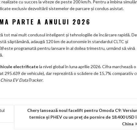
st realizate cu succes la viteze de peste 200 km/h. Pentru a îmbina simulăr
icate exclusiv dezvoltării sistemelor de parcare și condus asistat.
IMA PARTE A ANULUI 2026
 tot mai mult condusul inteligent și tehnologiile de încărcare rapidă. De
ceastă săptămână, adaugă 120 km de autonomie în standardul CLTC și
08
este programată pentru lansare în al doilea trimestru, urmând să vină
ă.
hicule electrificate
la nivel global în luna aprilie 2026. Cifra marchează o
lizat 295.639 de vehicule), dar reprezintă o scădere de 15,7% comparativ c
e
China EV DataTracker
.
tul
Chery lansează noul facelift pentru Omoda C9: Versiu
termice și PHEV cu un preț de pornire de 18.400 USD 
China