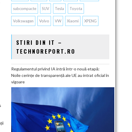
a
subcompacte
SUV
Tesla
Toyota
Volkswagen
Volvo
VW
Xiaomi
XPENG
STIRI DIN IT –
TECHNOREPORT.RO
Regulamentul privind IA intră într-o nouă etapă:
Noile cerințe de transparență ale UE au intrat oficial în
vigoare
s
ii