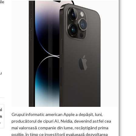
ile
u
ni
Grupul informatic american Apple a depășit, luni,
în
producătorul de cipuri AI, Nvidia, devenind astfel cea
mai valoroasă companie din lume, recâștigând prima
poziție, în timp ce investitorii evaluează dezvoltarea