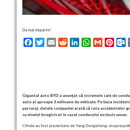
Da mai departe!
F
T
E
R
Li
W
G
Pi
ac
w
m
e
n
h
m
nt
u
e
itt
ai
d
ke
at
ai
er
l
b
er
l
di
dI
s
l
es
o
t
n
A
t
k
o
p
k
p
Gigantul auto BYD a anunțat că sistemele sale de condu
auto și aproape 3 milioane de vehicule. Pe baza incidente
parcurși, datele companiei arată că rata accidentelor gr
cu nivelul înregistrat în cazul condusului exclusiv uman.
Cifrele au fost prezentate de Yang Dongsheng, vicepreședint