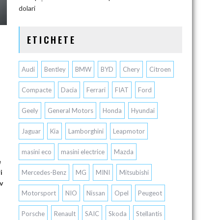
dolari
ETICHETE
Audi
Bentley
BMW
BYD
Chery
Citroen
Compacte
Dacia
Ferrari
FIAT
Ford
Geely
General Motors
Honda
Hyundai
Jaguar
Kia
Lamborghini
Leapmotor
masini eco
masini electrice
Mazda
e
i
Mercedes-Benz
MG
MINI
Mitsubishi
v
Motorsport
NIO
Nissan
Opel
Peugeot
Porsche
Renault
SAIC
Skoda
Stellantis