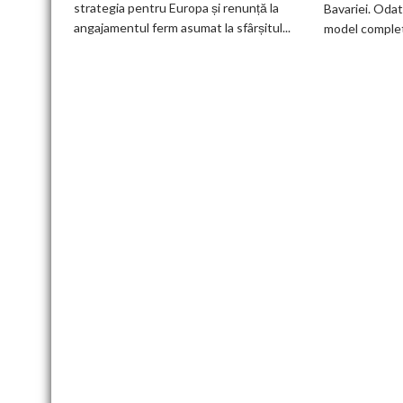
strategia pentru Europa și renunță la
Bavariei. Odat
electric
angajamentul ferm asumat la sfârșitul...
model complet.
până
în
2030
și
confirmă
șapte
modele
noi