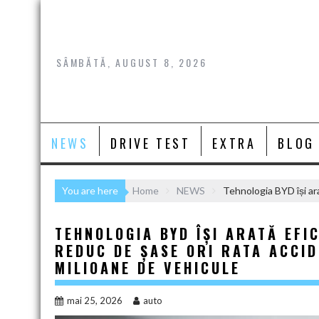
Skip
to
content
SÂMBĂTĂ, AUGUST 8, 2026
NEWS
DRIVE TEST
EXTRA
BLOG
You are here
Home
NEWS
Tehnologia BYD își ar
TEHNOLOGIA BYD ÎȘI ARATĂ EFI
REDUC DE ȘASE ORI RATA ACCID
MILIOANE DE VEHICULE
mai 25, 2026
auto