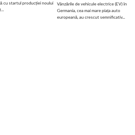
ă cu startul producției noului
Vânzările de vehicule electrice (EV) în
fabrică
EV
..
Germania, cea mai mare piața auto
BMW
din
europeană, au crescut semnificativ...
renunță
Germania
definitiv
la
motoarele
termice
și
devine
100%
electrică