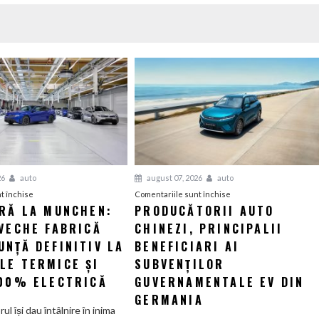
26
auto
august 07, 2026
auto
pentru
pentru
t închise
Comentariile sunt închise
ERĂ LA MUNCHEN:
PRODUCĂTORII AUTO
O
Producătorii
VECHE FABRICĂ
nouă
CHINEZI, PRINCIPALII
auto
eră
chinezi,
NȚĂ DEFINITIV LA
BENEFICIARI AI
la
principalii
LE TERMICE ȘI
SUBVENȚILOR
Munchen:
beneficiari
100% ELECTRICĂ
GUVERNAMENTALE EV DIN
Cea
ai
GERMANIA
mai
subvenților
orul își dau întâlnire în inima
veche
guvernamentale