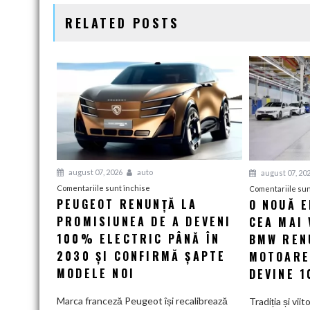
RELATED POSTS
august 07, 2026
auto
august 07, 20
pentru
Comentariile sunt închise
Comentariile sun
PEUGEOT RENUNȚĂ LA
O NOUĂ 
Peugeot
PROMISIUNEA DE A DEVENI
renunță
CEA MAI 
la
100% ELECTRIC PÂNĂ ÎN
BMW RENU
promisiunea
2030 ȘI CONFIRMĂ ȘAPTE
MOTOARE
de
MODELE NOI
DEVINE 
a
deveni
Marca franceză Peugeot își recalibrează
Tradiția și viit
100%