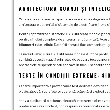
ARHITECTURA XUANJI ȘI INTELI
Yang a atribuit această capacitate avansată de integrare ar
arhitectura electronică și sistemele de electrificare într-o s
Pentru optimizarea sistemelor, BYD utilizează modele globale
pentru simulări complexe de antrenament (long-tail). Acest
kilometri rulați zilnic
. Datorită acestui flux, compania reușeșt
La nivelul vehiculului, BYD utilizează modele AI fizice pentr
combină detecția vizuală prin rețea de ocupare (occupancy n
obstacolele suspendate sau concave în timpul scenariilor de
TESTE ÎN CONDIȚII EXTREME: S
O parte importantă a prezentării a fost dedicată dezvoltării
ploaie, zăpadă, suprafețe cu aderență scăzută și explozii de 
Yang a explicat că platforma electrică inteligentă și integra
producerea unui incident, prin răspunsuri coordonate instanta