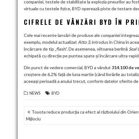
companiei, testele de stabilitate la explozia pneurilor au fo
virtuale cu testele fizice, BYD operează piste de testare ded
CIFRELE DE VÂNZĂRI BYD ÎN PR
Cele mai recente lansări de produse ale companiei integrează
exemplu, modelul actualizat
Atto 3
, introdus în China în a
încărcare de tip „flash”. De asemenea, viitoarea berlină
Seal 
echipată cu direcție pe puntea spate și încărcare ultra-rapid
Din punct de vedere comercial, BYD a vândut
314.100 de ve
creștere de 6,2% față de luna martie (când livrările au tota
aceeași perioadă a anului trecut, conform datelor oferite d
NEWS
BYD
NAVIGARE
Toyota reduce producția ca efect al războiului din Orien
Mijlociu
ÎN
ARTICOLE