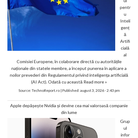
ul
pentr
u
Inteli
genț
ă
Artifi
cială
al
Comisiei Europene, în colaborare directă cu autoritățile
naționale din statele membre, a început punerea în aplicare a
noilor prevederi din Regulamentul privind inteligența artificială
(AI Act). Odată cu această
Read more »
Source:
TechnoReport.ro
|
Published:
august 3, 2026 - 2:43 pm
Apple depășește Nvidia și devine cea mai valoroasă companie
din lume
Grup
ul
infor