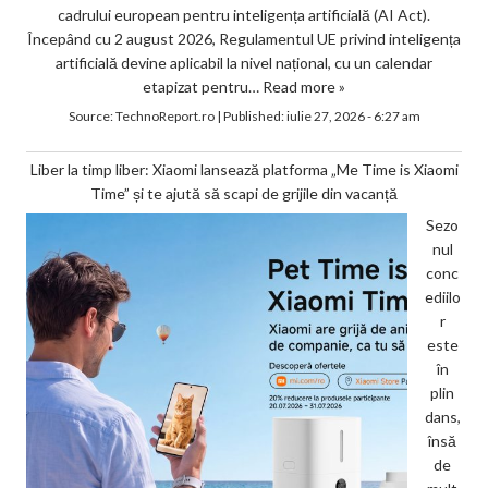
cadrului european pentru inteligența artificială (AI Act).
Începând cu 2 august 2026, Regulamentul UE privind inteligența
artificială devine aplicabil la nivel național, cu un calendar
etapizat pentru…
Read more »
Source:
TechnoReport.ro
|
Published:
iulie 27, 2026 - 6:27 am
Liber la timp liber: Xiaomi lansează platforma „Me Time is Xiaomi
Time” și te ajută să scapi de grijile din vacanță
Sezo
nul
conc
ediilo
r
este
în
plin
dans,
însă
de