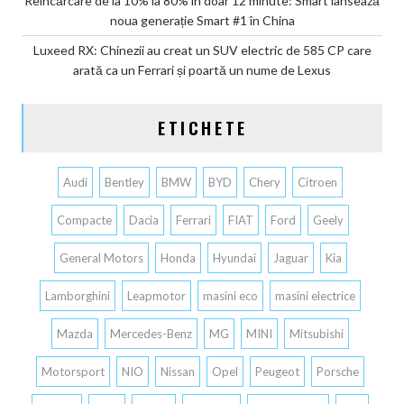
Reîncărcare de la 10% la 80% în doar 12 minute: Smart lansează
noua generație Smart #1 în China
Luxeed RX: Chinezii au creat un SUV electric de 585 CP care
arată ca un Ferrari și poartă un nume de Lexus
ETICHETE
Audi
Bentley
BMW
BYD
Chery
Citroen
Compacte
Dacia
Ferrari
FIAT
Ford
Geely
General Motors
Honda
Hyundai
Jaguar
Kia
Lamborghini
Leapmotor
masini eco
masini electrice
Mazda
Mercedes-Benz
MG
MINI
Mitsubishi
Motorsport
NIO
Nissan
Opel
Peugeot
Porsche