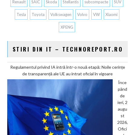
Renault
SAIC
Skoda
Stellantis
subcompacte
SUV
Tesla
Toyota
Volkswagen
Volvo
VW
Xiaomi
XPENG
STIRI DIN IT – TECHNOREPORT.RO
Regulamentul privind IA intră într-o nouă etapă: Noile cerințe
de transparență ale UE au intrat oficial în vigoare
Înce
pând
de
ieri, 2
augu
st
2026,
Ofici