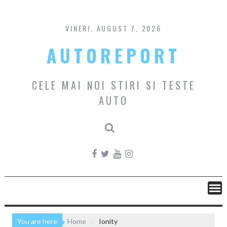
Skip
to
content
VINERI, AUGUST 7, 2026
AUTOREPORT
CELE MAI NOI STIRI SI TESTE
AUTO
You are here
Home
Ionity