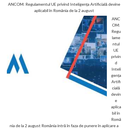
ANCOM: Regulamentul UE privind Inteligența Artificială devine
aplicabil în România de la 2 august
ANC
OM:
Regu
lame
ntul
UE
privin
d
Inteli
gența
Artifi
cială
devin
e
aplica
bil în
Româ
nia de la 2 august România intră în faza de punere în aplicare a