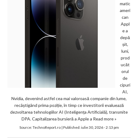
matic
ameri
can
Appl
e a
depă
șit,
luni,
prod
ucăt
orul
de
cipuri
AI,
Nvidia, devenind astfel cea mai valoroasă companie din lume,
recâștigând prima poziție, în timp ce investitorii evaluează
dezvoltarea tehnologiilor AI (Inteligența Artificială), transmite
DPA. Capitalizarea bursieră a Apple a
Read more »
Source:
TechnoReport.ro
|
Published:
iulie 30, 2026 - 2:13 pm