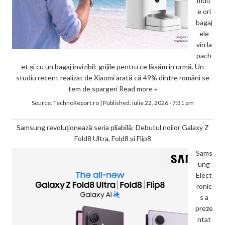
mult
e ori
bagaj
ele
vin la
pach
et și cu un bagaj invizibil: grijile pentru ce lăsăm în urmă. Un
studiu recent realizat de Xiaomi arată că 49% dintre români se
tem de spargeri
Read more »
Source:
TechnoReport.ro
|
Published:
iulie 22, 2026 - 7:31 pm
Samsung revoluționează seria pliabilă: Debutul noilor Galaxy Z
Fold8 Ultra, Fold8 și Flip8
Sams
ung
Elect
ronic
s a
preze
ntat