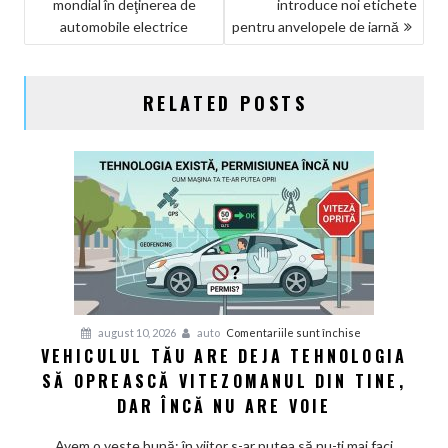
mondial în deţinerea de
introduce noi etichete
ÎN
automobile electrice
pentru anvelopele de iarnă
ARTICOLE
RELATED POSTS
pentru
august 10, 2026
auto
Comentariile sunt închise
VEHICULUL TĂU ARE DEJA TEHNOLOGIA
Vehiculul
SĂ OPREASCĂ VITEZOMANUL DIN TINE,
tău
are
DAR ÎNCĂ NU ARE VOIE
deja
tehnologia
Avem o veste bună: în viitor s-ar putea să nu-ți mai faci