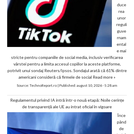
duce
rea
unor
reguli
guve
rnam
ental
e mai
stricte pentru companiile de social media, inclusiv verificarea
vârstei pentru a limita accesul copiilor la aceste platforme,
potrivit unui sondaj Reuters/Ipsos. Sondajul arată că 61% dintre
americani consideră că firmele de social
Read more »
Source:
TechnoReport.ro
|
Published:
august 10, 2026 - 5:28 am
Regulamentul privind IA intră într-o nouă etapă: Noile cerințe
de transparență ale UE au intrat oficial în vigoare
Înce
pând
de