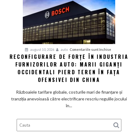
pick-
up
creat
special
pentru
SUA
și
pentru
august 10, 2026
auto
Comentariile sunt închise
schimbă
RECONFIGURARE DE FORȚE ÎN INDUSTRIA
Reconfigurare
conducerea
FURNIZORILOR AUTO: MARII GIGANȚI
de
americană
forțe
OCCIDENTALI PIERD TEREN ÎN FAȚA
în
OFENSIVEI DIN CHINA
industria
furnizorilor
Războaiele tarifare globale, costurile mari de finanțare și
auto:
tranziția anevoioasă către electrificare rescriu regulile jocului
Marii
în...
giganți
occidentali
pierd
teren
în