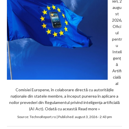
ieri, 2
augu
st
2026,
Ofici
ul
pentr
u
Inteli
genț
ă
Artifi
cială
al
Comisiei Europene, în colaborare directă cu autoritățile
naționale din statele membre, a început punerea în aplicare a
noilor prevederi din Regulamentul privind inteligența artificială
(AI Act). Odată cu această
Read more »
Source:
TechnoReport.ro
|
Published:
august 3, 2026 - 2:43 pm