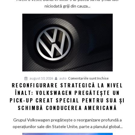
să
niciodată griji din cauza...
oprească
vitezomanul
din
tine,
dar
încă
nu
are
voie
pentru
august 10, 2026
auto
Comentariile sunt închise
RECONFIGURARE STRATEGICĂ LA NIVEL
Reconfigurare
ÎNALT: VOLKSWAGEN PREGĂTEȘTE UN
strategică
la
PICK-UP CREAT SPECIAL PENTRU SUA ȘI
nivel
SCHIMBĂ CONDUCEREA AMERICANĂ
înalt:
Volkswagen
Grupul Volkswagen pregătește o reorganizare profundă a
pregătește
operațiunilor sale din Statele Unite, parte a planului global...
un