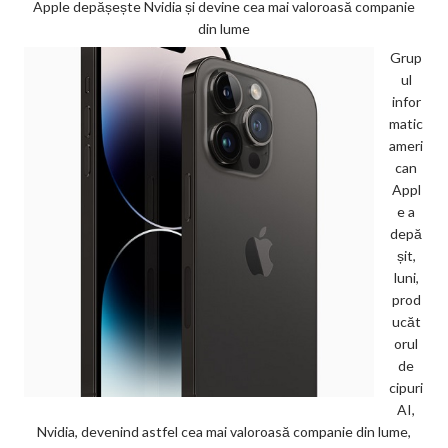
Apple depășește Nvidia și devine cea mai valoroasă companie
din lume
Grup
ul
infor
matic
ameri
can
Appl
e a
depă
șit,
luni,
prod
ucăt
orul
de
cipuri
AI,
Nvidia, devenind astfel cea mai valoroasă companie din lume,