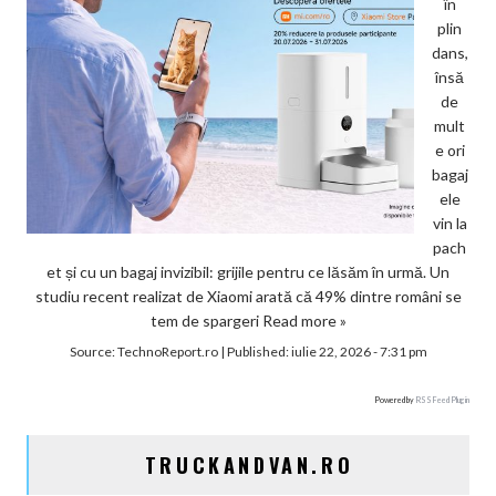
în
plin
dans,
însă
de
mult
e ori
bagaj
ele
vin la
pach
et și cu un bagaj invizibil: grijile pentru ce lăsăm în urmă. Un
studiu recent realizat de Xiaomi arată că 49% dintre români se
tem de spargeri
Read more »
Source:
TechnoReport.ro
|
Published:
iulie 22, 2026 - 7:31 pm
Powered by
RSS Feed Plugin
TRUCKANDVAN.RO