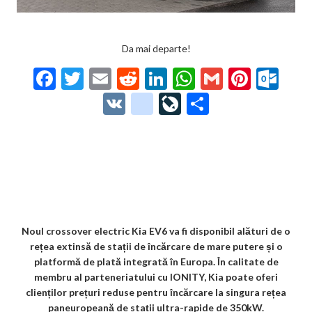
Da mai departe!
F
T
E
R
Li
W
G
Pi
O
ac
w
m
e
n
h
m
nt
ut
V
g
Li
P
e
itt
ai
d
ke
at
ai
er
lo
K
o
ve
ar
b
er
l
di
dI
s
l
es
o
o
Jo
ta
o
t
n
A
t
k.
gl
ur
je
o
p
co
e_
n
az
k
p
m
b
al
ă
o
Noul crossover electric Kia EV6 va fi disponibil alături de o
rețea extinsă de stații de încărcare de mare putere și o
o
platformă de plată integrată în Europa. În calitate de
k
membru al parteneriatului cu IONITY, Kia poate oferi
clienților prețuri reduse pentru încărcare la singura rețea
m
paneuropeană de stații ultra-rapide de 350kW.