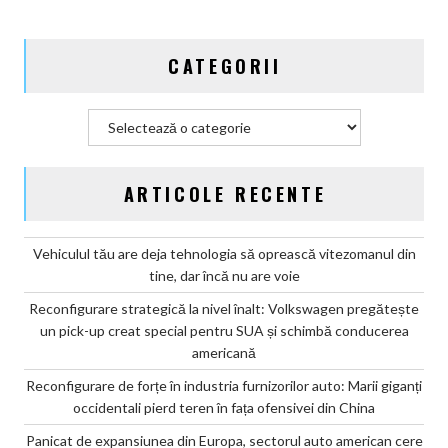
fața
ofensivei
CATEGORII
din
China
Categorii
ARTICOLE RECENTE
Vehiculul tău are deja tehnologia să oprească vitezomanul din
tine, dar încă nu are voie
Reconfigurare strategică la nivel înalt: Volkswagen pregătește
un pick-up creat special pentru SUA și schimbă conducerea
americană
Reconfigurare de forțe în industria furnizorilor auto: Marii giganți
occidentali pierd teren în fața ofensivei din China
Panicat de expansiunea din Europa, sectorul auto american cere