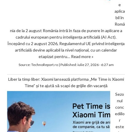
e
aplica
bil în
Româ
nia de la 2 august România intră în faza de punere în aplicare a
cadrului european pentru inteligența artificială (AI Act).
Începând cu 2 august 2026, Regulamentul UE privind inteligența
artificială devine aplicabil la nivel național, cu un calendar
etapizat pentru…
Read more »
Source:
TechnoReport.ro
|
Published:
iulie 27, 2026 - 6:27 am
Liber la timp liber: Xiaomi lansează platforma „Me Time is Xiaomi
Time” și te ajută să scapi de grijile din vacanță
Sezo
nul
conc
ediilo
r
este