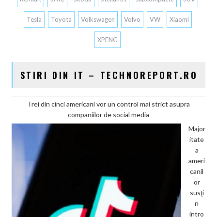
Tesla
Toyota
Volkswagen
Volvo
VW
Xiaomi
XPENG
STIRI DIN IT – TECHNOREPORT.RO
Trei din cinci americani vor un control mai strict asupra
companiilor de social media
Major
itate
a
ameri
canil
or
susţi
n
intro