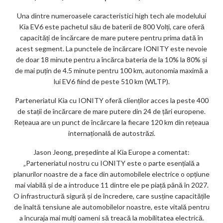
ar
Una dintre numeroasele caracteristici high tech ale modelului
ks
Kia EV6 este pachetul său de baterii de 800 Volți, care oferă
capacități de încărcare de mare putere pentru prima dată în
acest segment. La punctele de încărcare IONITY este nevoie
de doar 18 minute pentru a încărca bateria de la 10% la 80% și
de mai puțin de 4.5 minute pentru 100 km, autonomia maximă a
lui EV6 fiind de peste 510 km (WLTP).
Parteneriatul Kia cu IONITY oferă clienților acces la peste 400
de stații de încărcare de mare putere din 24 de țări europene.
Rețeaua are un punct de încărcare la fiecare 120 km din rețeaua
internațională de autostrăzi.
Jason Jeong, președinte al Kia Europe a comentat:
„Parteneriatul nostru cu IONITY este o parte esențială a
planurilor noastre de a face din automobilele electrice o opțiune
mai viabilă și de a introduce 11 dintre ele pe piață până în 2027.
O infrastructură sigură și de încredere, care susține capacitățile
de înaltă tensiune ale automobilelor noastre, este vitală pentru
a încuraja mai mulți oameni să treacă la mobilitatea electrică.