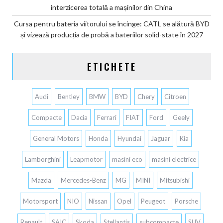
interzicerea totală a mașinilor din China
Cursa pentru bateria viitorului se încinge: CATL se alătură BYD
și vizează producția de probă a bateriilor solid-state în 2027
ETICHETE
Audi
Bentley
BMW
BYD
Chery
Citroen
Compacte
Dacia
Ferrari
FIAT
Ford
Geely
General Motors
Honda
Hyundai
Jaguar
Kia
Lamborghini
Leapmotor
masini eco
masini electrice
Mazda
Mercedes-Benz
MG
MINI
Mitsubishi
Motorsport
NIO
Nissan
Opel
Peugeot
Porsche
Renault
SAIC
Skoda
Stellantis
subcompacte
SUV