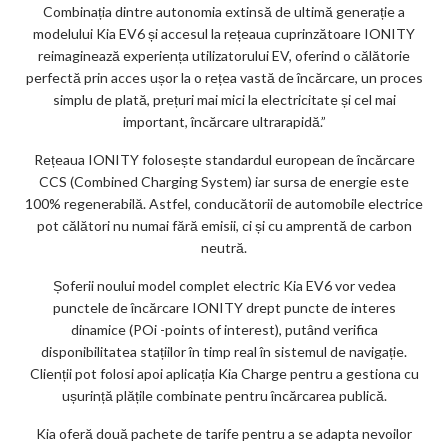
Combinația dintre autonomia extinsă de ultimă generație a
modelului Kia EV6 și accesul la rețeaua cuprinzătoare IONITY
reimaginează experiența utilizatorului EV, oferind o călătorie
perfectă prin acces ușor la o rețea vastă de încărcare, un proces
simplu de plată, prețuri mai mici la electricitate și cel mai
important, încărcare ultrarapidă.”
Rețeaua IONITY folosește standardul european de încărcare
CCS (Combined Charging System) iar sursa de energie este
100% regenerabilă. Astfel, conducătorii de automobile electrice
pot călători nu numai fără emisii, ci și cu amprentă de carbon
neutră.
Șoferii noului model complet electric Kia EV6 vor vedea
punctele de încărcare IONITY drept puncte de interes
dinamice (POi -points of interest), putând verifica
disponibilitatea stațiilor în timp real în sistemul de navigație.
Clienții pot folosi apoi aplicația Kia Charge pentru a gestiona cu
ușurință plățile combinate pentru încărcarea publică.
Kia oferă două pachete de tarife pentru a se adapta nevoilor