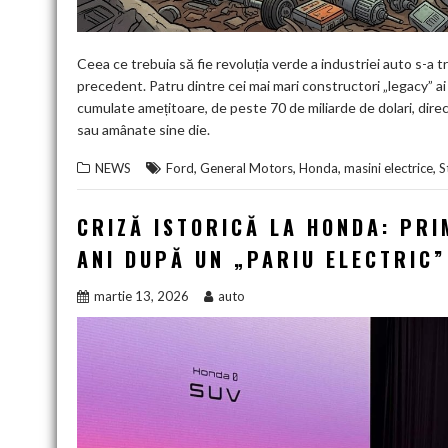
Ceea ce trebuia să fie revoluția verde a industriei auto s-a 
precedent. Patru dintre cei mai mari constructori „legacy” ai
cumulate amețitoare, de peste 70 de miliarde de dolari, direc
sau amânate sine die.
,
,
,
,
NEWS
Ford
General Motors
Honda
masini electrice
S
CRIZĂ ISTORICĂ LA HONDA: PRI
ANI DUPĂ UN „PARIU ELECTRIC”
martie 13, 2026
auto