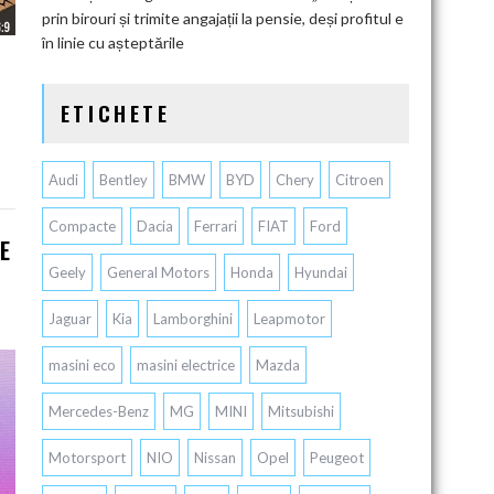
prin birouri și trimite angajații la pensie, deși profitul e
în linie cu așteptările
ETICHETE
Audi
Bentley
BMW
BYD
Chery
Citroen
Compacte
Dacia
Ferrari
FIAT
Ford
E
Geely
General Motors
Honda
Hyundai
Jaguar
Kia
Lamborghini
Leapmotor
masini eco
masini electrice
Mazda
Mercedes-Benz
MG
MINI
Mitsubishi
Motorsport
NIO
Nissan
Opel
Peugeot