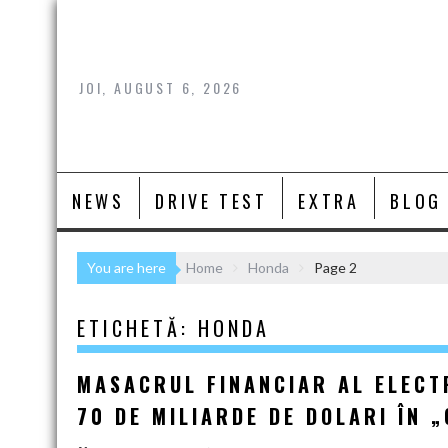
Skip
to
content
JOI, AUGUST 6, 2026
NEWS
DRIVE TEST
EXTRA
BLOG
You are here
Home
Honda
Page 2
ETICHETĂ:
HONDA
MASACRUL FINANCIAR AL ELECTR
70 DE MILIARDE DE DOLARI ÎN „