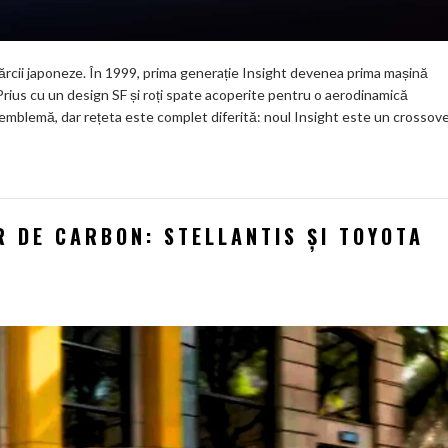
mărcii japoneze. În 1999, prima generație Insight devenea prima mașină
Prius cu un design SF și roți spate acoperite pentru o aerodinamică
emblemă, dar rețeta este complet diferită: noul Insight este un crossov
 DE CARBON: STELLANTIS ȘI TOYOTA