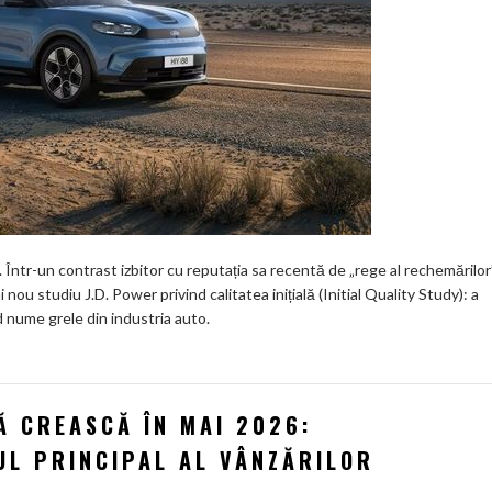
tr-un contrast izbitor cu reputația sa recentă de „rege al rechemărilor
nou studiu J.D. Power privind calitatea inițială (Initial Quality Study): a
d nume grele din industria auto.
Ă CREASCĂ ÎN MAI 2026:
UL PRINCIPAL AL VÂNZĂRILOR