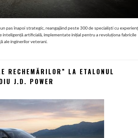
 un pas înapoi strategic, reangajând peste 300 de specialiști cu experien
 inteligență artificială, implementate inițial pentru a revoluționa fabricile
 ale inginerilor veterani.
LE RECHEMĂRILOR” LA ETALONUL
UDIU J.D. POWER