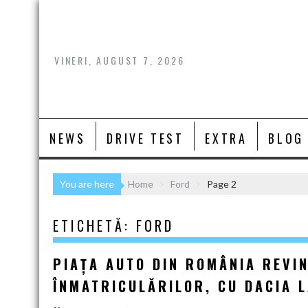
Skip
to
content
VINERI, AUGUST 7, 2026
NEWS
DRIVE TEST
EXTRA
BLOG
You are here
Home
Ford
Page 2
ETICHETĂ:
FORD
PIAȚA AUTO DIN ROMÂNIA REVIN
ÎNMATRICULĂRILOR, CU DACIA 