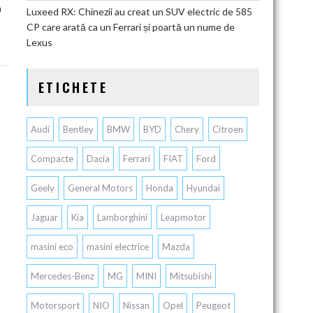
a
Luxeed RX: Chinezii au creat un SUV electric de 585
CP care arată ca un Ferrari și poartă un nume de
Lexus
ETICHETE
Audi
Bentley
BMW
BYD
Chery
Citroen
Compacte
Dacia
Ferrari
FIAT
Ford
Geely
General Motors
Honda
Hyundai
Jaguar
Kia
Lamborghini
Leapmotor
masini eco
masini electrice
Mazda
Mercedes-Benz
MG
MINI
Mitsubishi
Motorsport
NIO
Nissan
Opel
Peugeot