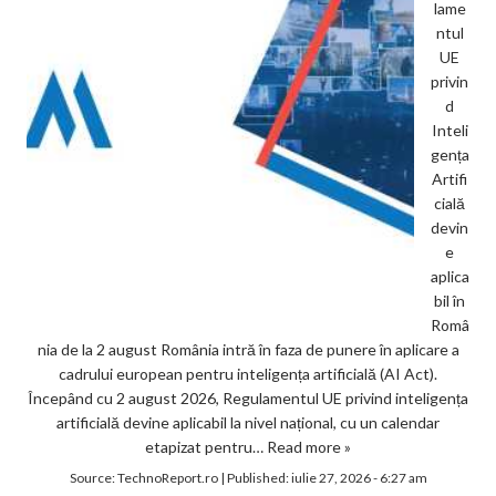
lame
ntul
UE
privin
d
Inteli
gența
Artifi
cială
devin
e
aplica
bil în
Româ
nia de la 2 august România intră în faza de punere în aplicare a
cadrului european pentru inteligența artificială (AI Act).
Începând cu 2 august 2026, Regulamentul UE privind inteligența
artificială devine aplicabil la nivel național, cu un calendar
etapizat pentru…
Read more »
Source:
TechnoReport.ro
|
Published:
iulie 27, 2026 - 6:27 am