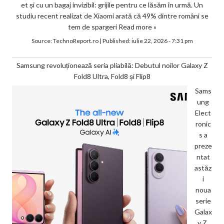
et și cu un bagaj invizibil: grijile pentru ce lăsăm în urmă. Un
studiu recent realizat de Xiaomi arată că 49% dintre români se
tem de spargeri
Read more »
Source:
TechnoReport.ro
|
Published:
iulie 22, 2026 - 7:31 pm
Samsung revoluționează seria pliabilă: Debutul noilor Galaxy Z
Fold8 Ultra, Fold8 și Flip8
Sams
ung
Elect
ronic
s a
preze
ntat
astăz
i
noua
serie
Galax
y Z,