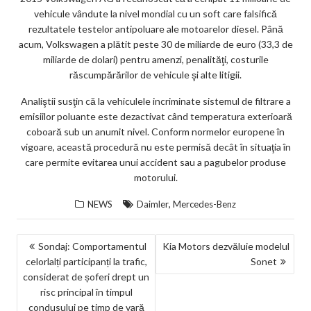
vehicule vândute la nivel mondial cu un soft care falsifică
rezultatele testelor antipoluare ale motoarelor diesel. Până
acum, Volkswagen a plătit peste 30 de miliarde de euro (33,3 de
miliarde de dolari) pentru amenzi, penalităţi, costurile
răscumpărărilor de vehicule şi alte litigii.
Analiştii susţin că la vehiculele incriminate sistemul de filtrare a
emisiilor poluante este dezactivat când temperatura exterioară
coboară sub un anumit nivel. Conform normelor europene în
vigoare, această procedură nu este permisă decât în situaţia în
care permite evitarea unui accident sau a pagubelor produse
motorului.
,
NEWS
Daimler
Mercedes-Benz
NAVIGARE
Sondaj: Comportamentul
Kia Motors dezvăluie modelul
celorlalți participanți la trafic,
Sonet
ÎN
considerat de șoferi drept un
ARTICOLE
risc principal în timpul
condusului pe timp de vară