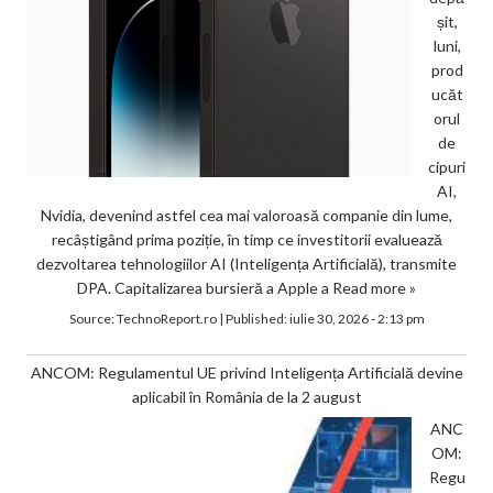
șit,
luni,
prod
ucăt
orul
de
cipuri
AI,
Nvidia, devenind astfel cea mai valoroasă companie din lume,
recâștigând prima poziție, în timp ce investitorii evaluează
dezvoltarea tehnologiilor AI (Inteligența Artificială), transmite
DPA. Capitalizarea bursieră a Apple a
Read more »
Source:
TechnoReport.ro
|
Published:
iulie 30, 2026 - 2:13 pm
ANCOM: Regulamentul UE privind Inteligența Artificială devine
aplicabil în România de la 2 august
ANC
OM:
Regu