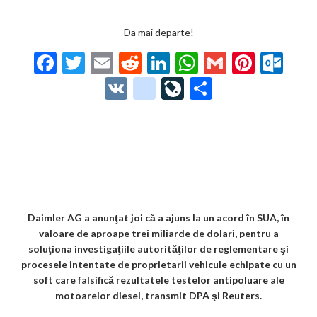
Da mai departe!
F
T
E
R
Li
W
G
Pi
O
ac
w
m
e
n
h
m
nt
ut
V
g
Li
P
e
itt
ai
d
ke
at
ai
er
lo
K
o
ve
ar
b
er
l
di
dI
s
l
es
o
o
Jo
ta
o
t
n
A
t
k.
gl
ur
je
o
p
co
e_
n
az
k
p
m
b
al
ă
o
Daimler AG a anunţat joi că a ajuns la un acord în SUA, în
valoare de aproape trei miliarde de dolari, pentru a
o
soluţiona investigaţiile autorităţilor de reglementare şi
k
procesele intentate de proprietarii vehicule echipate cu un
soft care falsifică rezultatele testelor antipoluare ale
m
motoarelor diesel, transmit DPA şi Reuters.
ar