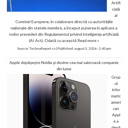
Artifi
cială
al
Comisiei Europene, în colaborare directă cu autoritățile
naționale din statele membre, a început punerea în aplicare a
noilor prevederi din Regulamentul privind inteligența artificială
(AI Act). Odată cu această
Read more »
Source:
TechnoReport.ro
|
Published:
august 3, 2026 - 2:43 pm
Apple depășește Nvidia și devine cea mai valoroasă companie
din lume
Grup
ul
infor
matic
ameri
can
Appl
e a
depă