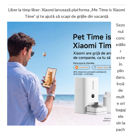
Liber la timp liber: Xiaomi lansează platforma „Me Time is Xiaomi
Time” și te ajută să scapi de grijile din vacanță
Sezo
nul
conc
ediilo
r
este
în
plin
dans,
însă
de
mult
e ori
bagaj
ele
vin la
pach