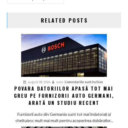
RELATED POSTS
pentru
august 08, 2026
auto
Comentariile sunt închise
POVARA DATORIILOR APASĂ TOT MAI
Povara
GREU PE FURNIZORII AUTO GERMANI,
datoriilor
apasă
ARATĂ UN STUDIU RECENT
tot
mai
Furnizorii auto din Germania sunt tot mai îndatorați și
greu
cheltuiesc mult mai mult pentru acoperirea dobânzilor...
pe