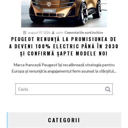
rapide
de
restructurare
pentru
august 07, 2026
auto
Comentariile sunt închise
PEUGEOT RENUNȚĂ LA PROMISIUNEA DE
Peugeot
A DEVENI 100% ELECTRIC PÂNĂ ÎN 2030
renunță
la
ȘI CONFIRMĂ ȘAPTE MODELE NOI
promisiunea
de
Marca franceză Peugeot își recalibrează strategia pentru
a
Europa și renunță la angajamentul ferm asumat la sfârșitul...
deveni
100%
electric
până
în
2030
și
CATEGORII
confirmă
șapte