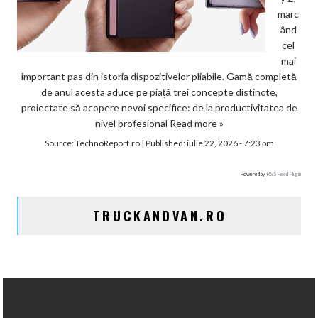
marc
ând
cel
mai
important pas din istoria dispozitivelor pliabile. Gamă completă
de anul acesta aduce pe piață trei concepte distincte,
proiectate să acopere nevoi specifice: de la productivitatea de
nivel profesional
Read more »
Source:
TechnoReport.ro
|
Published:
iulie 22, 2026 - 7:23 pm
Powered by
RSS Feed Plugin
TRUCKANDVAN.RO