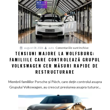
furnizorii
auto
germani,
arată
un
studiu
recent
pentru
august 08, 2026
auto
Comentariile sunt închise
TENSIUNI MAJORE LA WOLFSBURG:
Tensiuni
FAMILIILE CARE CONTROLEAZĂ GRUPUL
majore
la
VOLKSWAGEN CER MĂSURI RAPIDE DE
Wolfsburg:
RESTRUCTURARE
Familiile
care
Membrii familiilor Porsche și Piëch, care dețin controlul asupra
controlează
Grupului Volkswagen, au crescut presiunea asupra tuturor...
Grupul
Volkswagen
cer
măsuri