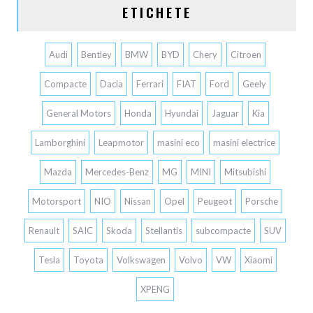
ETICHETE
Audi
Bentley
BMW
BYD
Chery
Citroen
Compacte
Dacia
Ferrari
FIAT
Ford
Geely
General Motors
Honda
Hyundai
Jaguar
Kia
Lamborghini
Leapmotor
masini eco
masini electrice
Mazda
Mercedes-Benz
MG
MINI
Mitsubishi
Motorsport
NIO
Nissan
Opel
Peugeot
Porsche
Renault
SAIC
Skoda
Stellantis
subcompacte
SUV
Tesla
Toyota
Volkswagen
Volvo
VW
Xiaomi
XPENG