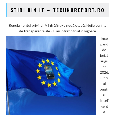
STIRI DIN IT – TECHNOREPORT.RO
Regulamentul privind IA intră într-o nouă etapă: Noile cerințe
de transparență ale UE au intrat oficial în vigoare
Înce
pând
de
ieri, 2
augu
st
2026,
Ofici
ul
pentr
u
Inteli
genț
ă