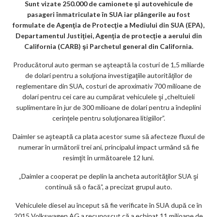
Sunt vizate 250.000 de camionete şi autovehicule de
ks
pasageri înmatriculate în SUA iar plângerile au fost
formulate de Agenţia de Protecţie a Mediului din SUA (EPA),
Departamentul Justiţiei, Agenţia de protecţie a aerului din
California (CARB) şi Parchetul general din California.
Producătorul auto german se aşteaptă la costuri de 1,5 miliarde
de dolari pentru a soluţiona investigaţiile autorităţilor de
reglementare din SUA, costuri de aproximativ 700 milioane de
dolari pentru cei care au cumpărat vehiculele şi „cheltuieli
suplimentare în jur de 300 milioane de dolari pentru a îndeplini
cerinţele pentru soluţionarea litigiilor”.
Daimler se aşteaptă ca plata acestor sume să afecteze fluxul de
numerar în următorii trei ani, principalul impact urmând să fie
resimţit în următoarele 12 luni.
„Daimler a cooperat pe deplin la ancheta autorităţilor SUA şi
continuă să o facă”, a precizat grupul auto.
Vehiculele diesel au început să fie verificate în SUA după ce în
2015 Volkswagen AG a recunoscut că a echipat 11 milioane de