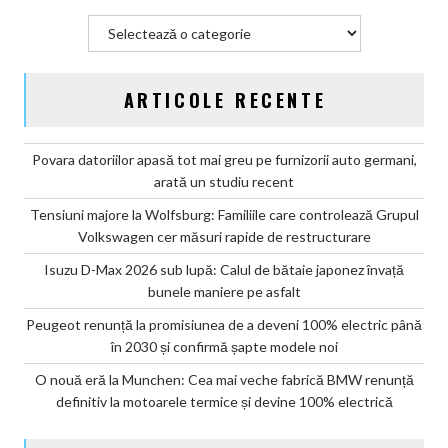
modele
Categorii
noi
ARTICOLE RECENTE
Povara datoriilor apasă tot mai greu pe furnizorii auto germani,
arată un studiu recent
Tensiuni majore la Wolfsburg: Familiile care controlează Grupul
Volkswagen cer măsuri rapide de restructurare
Isuzu D-Max 2026 sub lupă: Calul de bătaie japonez învață
bunele maniere pe asfalt
Peugeot renunță la promisiunea de a deveni 100% electric până
în 2030 și confirmă șapte modele noi
O nouă eră la Munchen: Cea mai veche fabrică BMW renunță
definitiv la motoarele termice și devine 100% electrică