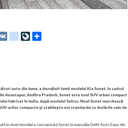
O
V
g
Li
P
t
K
o
ve
ar
o
o
Jo
ta
o
gl
ur
je
.
e_
n
az
co
b
al
ă
m
o
tori auto din lume, a dezvăluit lumii modelul Kia Sonet, în cadrul
ă din Anantapur, Andhra Pradesh, Sonet este noul SUV urban compact
o
dului fabricat în India, după modelul Seltos. Noul Sonet marchează
k
 SUV-urilor compacte și stabilește noi standarde cu dotările sale de
m
ii la nivel mondial a conceptului Sonet la expoziția Delhi Auto Expo din
ar