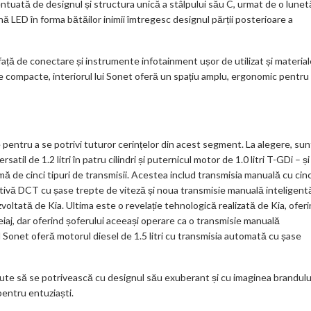
centuată de designul și structura unică a stâlpului său C, urmat de o lunet
ă LED în forma bătăilor inimii îmtregesc designul părții posterioare a
rfață de conectare și instrumente infotainment ușor de utilizat și materia
are compacte, interiorul lui Sonet oferă un spațiu amplu, ergonomic pentru
e pentru a se potrivi tuturor cerințelor din acest segment. La alegere, sun
l de 1.2 litri în patru cilindri și puternicul motor de 1.0 litri T-GDi – și
amă de cinci tipuri de transmisii. Acestea includ transmisia manuală cu cinc
uitivă DCT cu șase trepte de viteză și noua transmisie manuală inteligent
ltată de Kia. Ultima este o revelație tehnologică realizată de Kia, ofer
iaj, dar oferind șoferului aceeași operare ca o transmisie manuală
Sonet oferă motorul diesel de 1.5 litri cu transmisia automată cu șase
ăcute să se potrivească cu designul său exuberant și cu imaginea brandulu
pentru entuziaști.