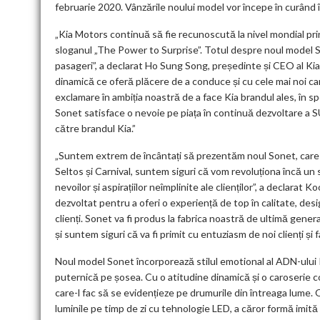
februarie 2020. Vânzările noului model vor începe în curând în
„Kia Motors continuă să fie recunoscută la nivel mondial prin
sloganul „The Power to Surprise”. Totul despre noul model Son
pasageri”, a declarat Ho Sung Song, președinte și CEO al Ki
dinamică ce oferă plăcere de a conduce și cu cele mai noi ca
exclamare în ambiția noastră de a face Kia brandul ales, în spe
Sonet satisface o nevoie pe piața în continuă dezvoltare a SU
către brandul Kia.”
„Suntem extrem de încântați să prezentăm noul Sonet, care 
Seltos și Carnival, suntem siguri că vom revoluționa încă un
nevoilor și aspirațiilor neîmplinite ale clienților”, a declara
dezvoltat pentru a oferi o experiență de top în calitate, des
clienți. Sonet va fi produs la fabrica noastră de ultimă gene
și suntem siguri că va fi primit cu entuziasm de noi clienți și f
Noul model Sonet încorporează stilul emotional al ADN-ului 
puternică pe șosea. Cu o atitudine dinamică și o caroserie c
care-l fac să se evidențieze pe drumurile din întreaga lume. 
luminile pe timp de zi cu tehnologie LED, a căror formă imită