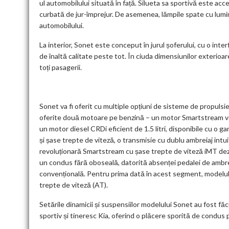
ul automobilului situată în față. Silueta sa sportivă este ac
curbată de jur-împrejur. De asemenea, lămpile spate cu lumin
automobilului.
La interior, Sonet este conceput în jurul șoferului, cu o inte
de înaltă calitate peste tot. În ciuda dimensiunilor exterio
toți pasagerii.
Sonet va fi oferit cu multiple opțiuni de sisteme de propulsi
oferite două motoare pe benzină – un motor Smartstream versati
un motor diesel CRDi eficient de 1.5 litri, disponibile cu o g
și șase trepte de viteză, o transmisie cu dublu ambreiaj int
revoluționară Smartstream cu șase trepte de viteză iMT dezvo
un condus fără oboseală, datorită absenței pedalei de ambre
convențională. Pentru prima dată în acest segment, modelul 
trepte de viteză (AT).
Setările dinamicii și suspensiilor modelului Sonet au fost f
sportiv și tineresc Kia, oferind o plăcere sporită de condus 