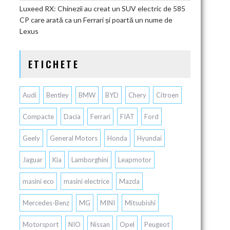
Luxeed RX: Chinezii au creat un SUV electric de 585
CP care arată ca un Ferrari și poartă un nume de
Lexus
ETICHETE
Audi
Bentley
BMW
BYD
Chery
Citroen
Compacte
Dacia
Ferrari
FIAT
Ford
Geely
General Motors
Honda
Hyundai
Jaguar
Kia
Lamborghini
Leapmotor
masini eco
masini electrice
Mazda
Mercedes-Benz
MG
MINI
Mitsubishi
Motorsport
NIO
Nissan
Opel
Peugeot