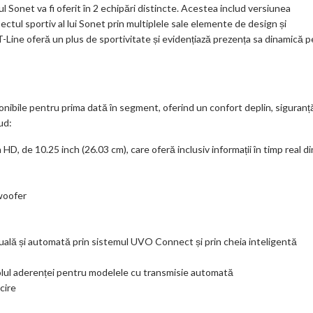
ul Sonet va fi oferit în 2 echipări distincte. Acestea includ versiunea
ectul sportiv al lui Sonet prin multiplele sale elemente de design și
 GT-Line oferă un plus de sportivitate și evidențiază prezența sa dinamică p
onibile pentru prima dată în segment, oferind un confort deplin, siguranț
ud:
D, de 10.25 inch (26.03 cm), care oferă inclusiv informații în timp real di
woofer
uală și automată prin sistemul UVO Connect și prin cheia inteligentă
rolul aderenței pentru modelele cu transmisie automată
cire