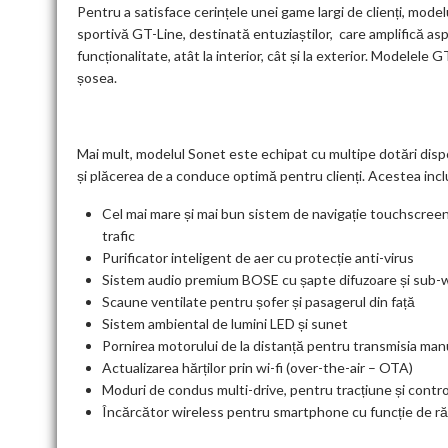
Pentru a satisface cerințele unei game largi de clienți, model
sportivă GT-Line, destinată entuziaștilor, care amplifică asp
funcționalitate, atât la interior, cât și la exterior. Modelele
șosea.
Mai mult, modelul Sonet este echipat cu multipe dotări disp
și plăcerea de a conduce optimă pentru clienți. Acestea incl
Cel mai mare și mai bun sistem de navigație touchscreen H
trafic
Purificator inteligent de aer cu protecție anti-virus
Sistem audio premium BOSE cu șapte difuzoare și sub-
Scaune ventilate pentru șofer și pasagerul din față
Sistem ambiental de lumini LED și sunet
Pornirea motorului de la distanță pentru transmisia man
Actualizarea hărților prin wi-fi (over-the-air – OTA)
Moduri de condus multi-drive, pentru tracțiune și cont
Încărcător wireless pentru smartphone cu funcție de ră