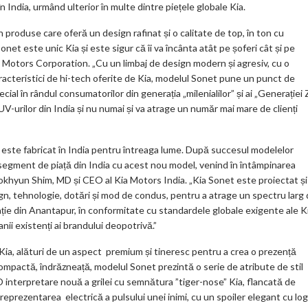
 India, urmând ulterior în multe dintre piețele globale Kia.
ks
 produse care oferă un design rafinat și o calitate de top, în ton cu
et este unic Kia și este sigur că îi va încânta atât pe șoferi cât și pe
a Motors Corporation. „Cu un limbaj de design modern și agresiv, cu o
racteristici de hi-tech oferite de Kia, modelul Sonet pune un punct de
cial în rândul consumatorilor din generația „milenialilor” și ai „Generației Z
V-urilor din India și nu numai și va atrage un număr mai mare de clienți
este fabricat în India pentru întreaga lume. După succesul modelelor
 segment de piață din India cu acest nou model, venind în întâmpinarea
t Kookhyun Shim, MD și CEO al Kia Motors India. „Kia Sonet este proiectat și
ign, tehnologie, dotări și mod de condus, pentru a atrage un spectru larg
rație din Anantapur, în conformitate cu standardele globale exigente ale K
anii existenți ai brandului deopotrivă.”
Kia, alături de un aspect premium și tineresc pentru a crea o prezență
ompactă, îndrăzneață, modelul Sonet prezintă o serie de atribute de stil
O interpretare nouă a grilei cu semnătura ”tiger-nose” Kia, flancată de
 reprezentarea electrică a pulsului unei inimi, cu un spoiler elegant cu lo