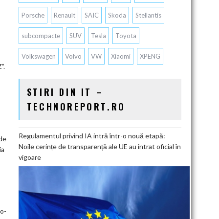
Porsche
Renault
SAIC
Skoda
Stellantis
subcompacte
SUV
Tesla
Toyota
Volkswagen
Volvo
VW
Xiaomi
XPENG
”.
STIRI DIN IT –
TECHNOREPORT.RO
Regulamentul privind IA intră într-o nouă etapă:
 de
Noile cerințe de transparență ale UE au intrat oficial în
ia
vigoare
go-