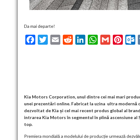
Da mai departe!
F
T
E
R
Li
W
G
Pi
ac
w
m
e
n
h
m
nt
u
e
itt
ai
d
ke
at
ai
er
l
b
er
l
di
dI
s
l
es
o
t
n
A
t
k
o
p
k
p
Kia Motors Corporation, unul dintre cei mai mari producă
unei prezentări online. Fabricat la uzina ultra modern
dezvoltat de Kia și cel mai recent produs global al bran
intrarea Kia Motors în segmentul în plină ascensiune al
top.
Premiera mondială a modelului de producție urmează dezvăluir