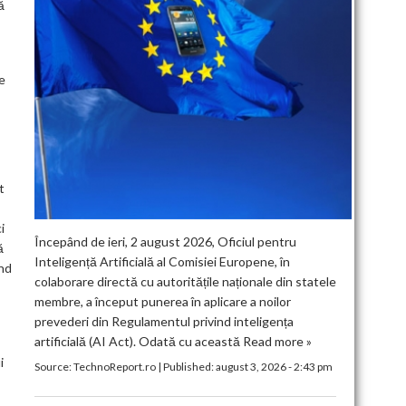
ă
le
t
i
Începând de ieri, 2 august 2026, Oficiul pentru
ă
Inteligență Artificială al Comisiei Europene, în
ind
colaborare directă cu autoritățile naționale din statele
membre, a început punerea în aplicare a noilor
prevederi din Regulamentul privind inteligența
artificială (AI Act). Odată cu această
Read more »
i
Source:
TechnoReport.ro
|
Published:
august 3, 2026 - 2:43 pm