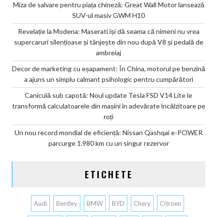
Miza de salvare pentru piața chineză: Great Wall Motor lansează
SUV-ul masiv GWM H10
Revelație la Modena: Maserati își dă seama că nimeni nu vrea
supercaruri silențioase și tânjește din nou după V8 și pedală de
ambreiaj
Decor de marketing cu eșapament: În China, motorul pe benzină
a ajuns un simplu calmant psihologic pentru cumpărători
Caniculă sub capotă: Noul update Tesla FSD V14 Lite le
transformă calculatoarele din mașini în adevărate încălzitoare pe
roți
Un nou record mondial de eficiență: Nissan Qashqai e-POWER
parcurge 1.980 km cu un singur rezervor
ETICHETE
Audi
Bentley
BMW
BYD
Chery
Citroen