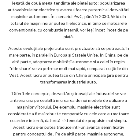
legată de două mega-tendințe ale pieței auto: popularizarea
autovehiculelor electrice și avansul foarte puternic al dezvoltării
mașinilor autonome. În scenariul PwC, până în 2030, 55% din
totalul de mașini noi ar putea fi electrice, în timp ce motoarele
convenționale, cu combustie internă, vor ieși, încet-încet de pe
piață.
Aceste evoluții ale pieței auto sunt prevăzute să se petreacă, în
mare parte, în paralel în Europa și Statele Unite. În China, pe de
altă parte, adoptarea mobilității autonome și a celei în regim
”ride share” se va petrece mult mai rapid, comparat cu țările din
Vest. Acest lucru ar putea face din China principala țară pentru
transformarea industriei auto.
”Diferitele concepte, dezvoltări și inovații ale industriei se vor
antrena una pe cealaltă în crearea de noi modele de utilizare a
mașinilor viitorului. De exemplu, mașinile electrice sunt
considerate a fi mai robuste comparativ cu cele care au motoare
cu ardere internă, datorită sistemului de propulsie mai simplu.
Acest lucru s-ar putea traduce într-un avantaj semnificativ
pentru conceptul de
. Pe de altă parte, mașinile autonome,