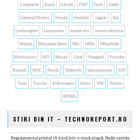
Compacte
Dacia
Ferrari
FIAT
Ford
Geely
General Motors
Honda
Hyundai
Jaguar
Kia
Lamborghini
Leapmotor
masini eco
masini electrice
Mazda
Mercedes-Benz
MG
MINI
Mitsubishi
Motorsport
NIO
Nissan
Opel
Peugeot
Porsche
Renault
SAIC
Skoda
Stellantis
subcompacte
SUV
Tesla
Toyota
Volkswagen
Volvo
VW
Xiaomi
XPENG
STIRI DIN IT – TECHNOREPORT.RO
Regulamentul privind IA intră într-o nouă etapă: Noile cerințe