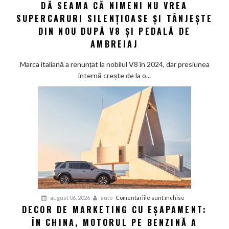
DĂ SEAMA CĂ NIMENI NU VREA
la
Modena:
SUPERCARURI SILENȚIOASE ȘI TÂNJEȘTE
Maserati
DIN NOU DUPĂ V8 ȘI PEDALĂ DE
își
AMBREIAJ
dă
seama
Marca italiană a renunțat la nobilul V8 în 2024, dar presiunea
că
internă crește de la o...
nimeni
nu
vrea
supercaruri
silențioase
și
tânjește
din
nou
după
V8
pentru
august 06, 2026
auto
Comentariile sunt închise
și
DECOR DE MARKETING CU EȘAPAMENT:
Decor
pedală
ÎN CHINA, MOTORUL PE BENZINĂ A
de
de