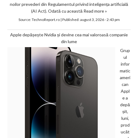
noilor prevederi din Regulamentul privind inteligența artificială
(AI Act). Odată cu această
Read more »
Source:
TechnoReport.ro
|
Published:
august 3, 2026 - 2:43 pm
Apple depășește Nvidia și devine cea mai valoroasă companie
din lume
Grup
ul
infor
matic
ameri
can
Appl
e a
depă
șit,
luni,
prod
ucăt