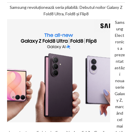
Samsung revoluționează seria pliabilă: Debutul noilor Galaxy Z
Fold8 Ultra, Fold8 și Flip8
Sams
ung
Elect
ronic
s a
preze
ntat
astăz
i
noua
serie
Galax
y Z,
marc
ând
cel
mai