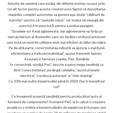
folosite de oamenii care astăzi, din diferite motive, nu pot șofa.
Un alt factor pentru aceste creșteri este faptul că dezvoltarea
mașinilor complet autonome va genera așa-zisele ”călătorii de
transfer”, pentru că ”taxiurile robot” vor trebui să meargă din
punctul A în punctul B pentru a prelua pasageri.
”Șoselele vor fi mai aglomerate, dar aglomerarea va forța un
marcaj mai bun al drumurilor care vor facilita condusul autonom
care este un mod de utilizare mult mai eficient al căilor de rulare.
Pe de altă parte, conectivitatea ridicată va ajuta la o mai bună
eficientizare a traficului individual”, spune Kenneth Spiteri,
Assurance Services Leader, Pwc România
În consecință, studiul PwC descrie a patra mega tendință ca
fiind ”conectivitatea”, pe lângă celelalte, ”autoturismele
electrice”, ”condusul autonom” și ”ride-sharing”.
Cu 33% mai multe înmatriculări până în 2024. Dar în beneficiul
cui?
Ce înseamnă această tendință pentru producători auto și
furnizorii de componente? Scenariul PwC ia în calcul o creștere
anuală cu o treime a înmatriculărilor de mașini noi în Europa care
va aduce un surplus de peste 24 de milioane de mașini pe străzi