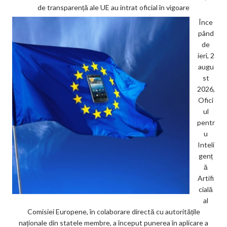
de transparență ale UE au intrat oficial în vigoare
Înce
pând
de
ieri, 2
augu
st
2026,
Ofici
ul
pentr
u
Inteli
genț
ă
Artifi
cială
al
Comisiei Europene, în colaborare directă cu autoritățile
naționale din statele membre, a început punerea în aplicare a