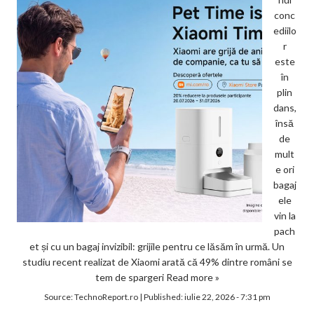
conc
ediilo
r
este
în
plin
dans,
însă
de
mult
e ori
bagaj
ele
vin la
pach
et și cu un bagaj invizibil: grijile pentru ce lăsăm în urmă. Un
studiu recent realizat de Xiaomi arată că 49% dintre români se
tem de spargeri
Read more »
Source:
TechnoReport.ro
|
Published:
iulie 22, 2026 - 7:31 pm