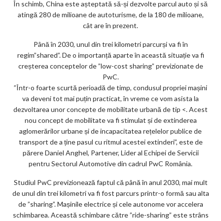
În schimb, China este așteptată să-și dezvolte parcul auto și să
ks
atingă 280 de milioane de autoturisme, de la 180 de milioane,
cât are în prezent.
Până în 2030, unul din trei kilometri parcurși va fi în
regim”shared”. De o importanță aparte în această situație va fi
creșterea conceptelor de ”low-cost sharing” previzionate de
PwC.
”Într-o foarte scurtă perioadă de timp, condusul propriei mașini
va deveni tot mai puțin practicat, în vreme ce vom asista la
dezvoltarea unor concepte de mobilitate urbană de tip <
. Acest
nou concept de mobilitate va fi stimulat și de extinderea
aglomerărilor urbane și de incapacitatea rețelelor publice de
transport de a ține pasul cu ritmul acestei extinderi”, este de
părere Daniel Anghel, Partener, Lider al Echipei de Servicii
pentru Sectorul Automotive din cadrul PwC România.
Studiul PwC previzionează faptul că până în anul 2030, mai mult
de unul din trei kilometri va fi fost parcurs printr-o formă sau alta
de ”sharing”. Mașinile electrice și cele autonome vor accelera
schimbarea. Această schimbare către ”ride-sharing” este strâns