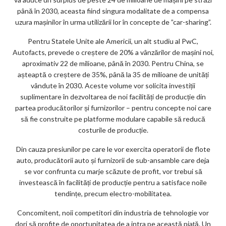
până în 2030, aceasta fiind singura modalitate de a compensa
uzura mașinilor în urma utilizării lor în concepte de ”car-sharing”.
Pentru Statele Unite ale Americii, un alt studiu al PwC,
Autofacts, prevede o creștere de 20% a vânzărilor de mașini noi,
aproximativ 22 de milioane, până în 2030. Pentru China, se
așteaptă o creștere de 35%, până la 35 de milioane de unități
vândute în 2030. Aceste volume vor solicita investiții
suplimentare în dezvoltarea de noi facilități de producție din
partea producătorilor și furnizorilor – pentru concepte noi care
să fie construite pe platforme modulare capabile să reducă
costurile de producție.
Din cauza presiunilor pe care le vor exercita operatorii de flote
auto, producătorii auto și furnizorii de sub-ansamble care deja
se vor confrunta cu marje scăzute de profit, vor trebui să
investească în facilități de producție pentru a satisface noile
tendințe, precum electro-mobilitatea.
Concomitent, noii competitori din industria de tehnologie vor
dori să profite de oportunitatea de a intra pe această piață. Un