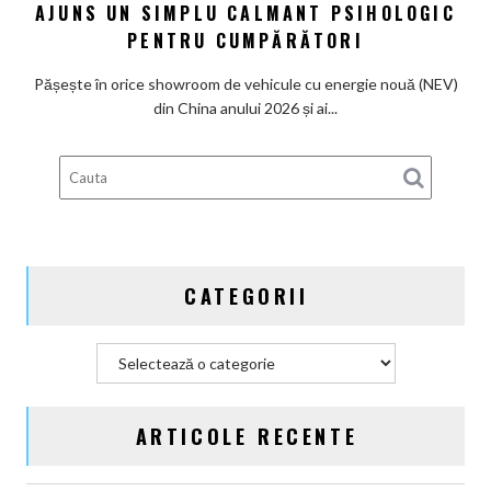
marketing
AJUNS UN SIMPLU CALMANT PSIHOLOGIC
ambreiaj
cu
PENTRU CUMPĂRĂTORI
eșapament:
În
Pășește în orice showroom de vehicule cu energie nouă (NEV)
China,
din China anului 2026 și ai...
motorul
pe
benzină
a
ajuns
un
simplu
CATEGORII
calmant
psihologic
pentru
Categorii
cumpărători
ARTICOLE RECENTE