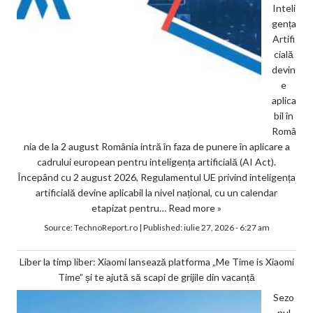
Inteli
gența
Artifi
cială
devin
e
aplica
bil în
Româ
nia de la 2 august România intră în faza de punere în aplicare a
cadrului european pentru inteligența artificială (AI Act).
Începând cu 2 august 2026, Regulamentul UE privind inteligența
artificială devine aplicabil la nivel național, cu un calendar
etapizat pentru…
Read more »
Source:
TechnoReport.ro
|
Published:
iulie 27, 2026 - 6:27 am
Liber la timp liber: Xiaomi lansează platforma „Me Time is Xiaomi
Time” și te ajută să scapi de grijile din vacanță
Sezo
nul