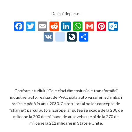
Da mai departe!
F
T
E
R
Li
W
G
Pi
O
ac
w
m
e
n
h
m
nt
ut
V
g
Li
P
e
itt
ai
d
ke
at
ai
er
lo
K
o
ve
ar
b
er
l
di
dI
s
l
es
o
o
Jo
ta
o
t
n
A
t
k.
gl
ur
je
o
p
co
e_
n
az
k
p
m
b
al
ă
o
Conform studiului Cele cinci dimensiuni ale transformării
industriei auto, realizat de PwC, piața auto va suferi schimbări
o
radicale până în anul 2030. Ca rezultat al noilor concepte de
k
”sharing”, parcul auto al Europei ar putea să scadă de la 280 de
milioane la 200 de milioane de autovehicule și de la 270 de
m
milioane la 212 milioane în Statele Unite.
ar