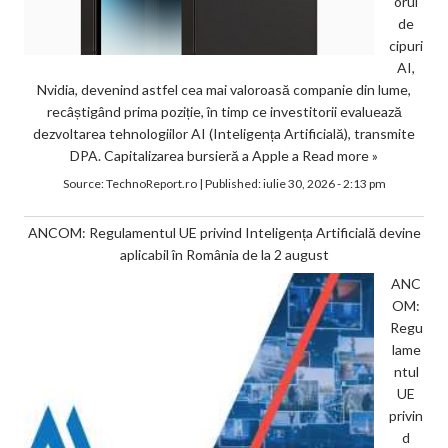
orul
de
cipuri
AI,
Nvidia, devenind astfel cea mai valoroasă companie din lume,
recâștigând prima poziție, în timp ce investitorii evaluează
dezvoltarea tehnologiilor AI (Inteligența Artificială), transmite
DPA. Capitalizarea bursieră a Apple a
Read more »
Source:
TechnoReport.ro
|
Published:
iulie 30, 2026 - 2:13 pm
ANCOM: Regulamentul UE privind Inteligența Artificială devine
aplicabil în România de la 2 august
ANC
OM:
Regu
lame
ntul
UE
privin
d