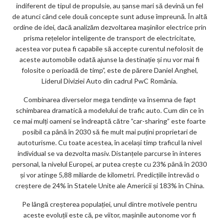
indiferent de tipul de propulsie, au șanse mari să devină un fel
de
atunci când cele două concepte sunt aduse împreună. În altă
ordine de idei, dacă analizăm dezvoltarea mașinilor electrice prin
prisma rețelelor inteligente de transport de electricitate,
acestea vor putea fi capabile să accepte curentul nefolosit de
aceste automobile odată ajunse la destinație și nu vor mai fi
folosite o perioadă de timp”, este de părere Daniel Anghel,
Liderul Diviziei Auto din cadrul PwC România.
Combinarea diverselor mega tendințe va însemna de fapt
schimbarea dramatică a modelului de trafic auto. Cum din ce în
ce mai mulți oameni se îndreaptă către ”car-sharing” este foarte
posibil ca până în 2030 să fie mult mai puțini proprietari de
autoturisme. Cu toate acestea, în același timp traficul la nivel
individual se va dezvolta masiv. Distanțele parcurse în interes
personal, la nivelul Europei, ar putea crește cu 23% până în 2030
și vor atinge 5,88 miliarde de kilometri. Predicțiile întrevăd o
creștere de 24% în Statele Unite ale Americii și 183% în China.
Pe lângă creșterea populației, unul dintre motivele pentru
aceste evoluții este că, pe viitor, mașinile autonome vor fi