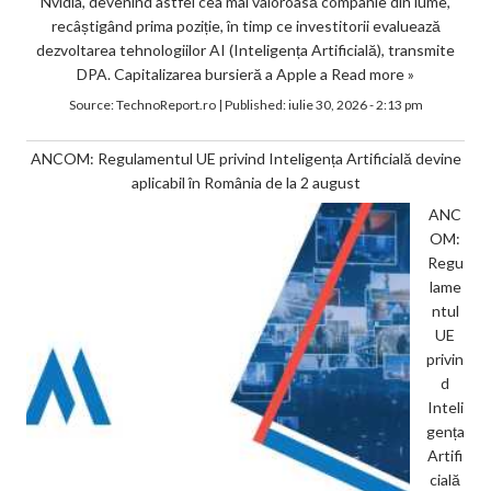
Nvidia, devenind astfel cea mai valoroasă companie din lume,
recâștigând prima poziție, în timp ce investitorii evaluează
dezvoltarea tehnologiilor AI (Inteligența Artificială), transmite
DPA. Capitalizarea bursieră a Apple a
Read more »
Source:
TechnoReport.ro
|
Published:
iulie 30, 2026 - 2:13 pm
ANCOM: Regulamentul UE privind Inteligența Artificială devine
aplicabil în România de la 2 august
ANC
OM:
Regu
lame
ntul
UE
privin
d
Inteli
gența
Artifi
cială