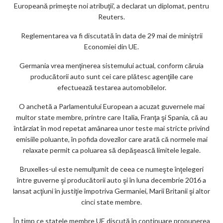
Europeană primeşte noi atribuţii’, a declarat un diplomat, pentru
Reuters.
Reglementarea va fi discutată în data de 29 mai de miniştrii
Economiei din UE.
Germania vrea menţinerea sistemului actual, conform căruia
producătorii auto sunt cei care plătesc agenţiile care
efectuează testarea automobilelor.
O anchetă a Parlamentului European a acuzat guvernele mai
multor state membre, printre care Italia, Franţa şi Spania, că au
întârziat în mod repetat amânarea unor teste mai stricte privind
emisiile poluante, în pofida dovezilor care arată că normele mai
relaxate permit ca poluarea să depăşească limitele legale.
Bruxelles-ul este nemulţumit de ceea ce numeşte înţelegeri
între guverne şi producătorii auto şi în luna decembrie 2016 a
lansat acţiuni în justiţie împotriva Germaniei, Marii Britanii şi altor
cinci state membre.
În timp ce statele membre UE discută în continuare propunerea