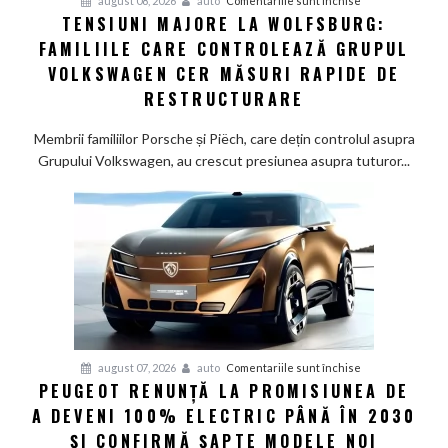
august 08, 2026
auto
Comentariile sunt închise
TENSIUNI MAJORE LA WOLFSBURG:
Tensiuni
FAMILIILE CARE CONTROLEAZĂ GRUPUL
majore
la
VOLKSWAGEN CER MĂSURI RAPIDE DE
Wolfsburg:
RESTRUCTURARE
Familiile
care
Membrii familiilor Porsche și Piëch, care dețin controlul asupra
controlează
Grupului Volkswagen, au crescut presiunea asupra tuturor...
Grupul
Volkswagen
cer
măsuri
rapide
de
restructurare
pentru
august 07, 2026
auto
Comentariile sunt închise
PEUGEOT RENUNȚĂ LA PROMISIUNEA DE
Peugeot
A DEVENI 100% ELECTRIC PÂNĂ ÎN 2030
renunță
la
ȘI CONFIRMĂ ȘAPTE MODELE NOI