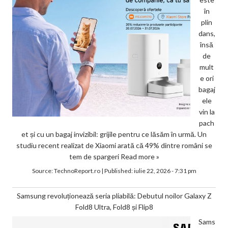
în
plin
dans,
însă
de
mult
e ori
bagaj
ele
vin la
pach
et și cu un bagaj invizibil: grijile pentru ce lăsăm în urmă. Un
studiu recent realizat de Xiaomi arată că 49% dintre români se
tem de spargeri
Read more »
Source:
TechnoReport.ro
|
Published:
iulie 22, 2026 - 7:31 pm
Samsung revoluționează seria pliabilă: Debutul noilor Galaxy Z
Fold8 Ultra, Fold8 și Flip8
Sams