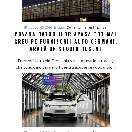
pentru
august 08, 2026
auto
Comentariile sunt închise
POVARA DATORIILOR APASĂ TOT MAI
Povara
GREU PE FURNIZORII AUTO GERMANI,
datoriilor
apasă
ARATĂ UN STUDIU RECENT
tot
mai
Furnizorii auto din Germania sunt tot mai îndatorați și
greu
cheltuiesc mult mai mult pentru acoperirea dobânzilor...
pe
furnizorii
auto
germani,
arată
un
studiu
recent
pentru