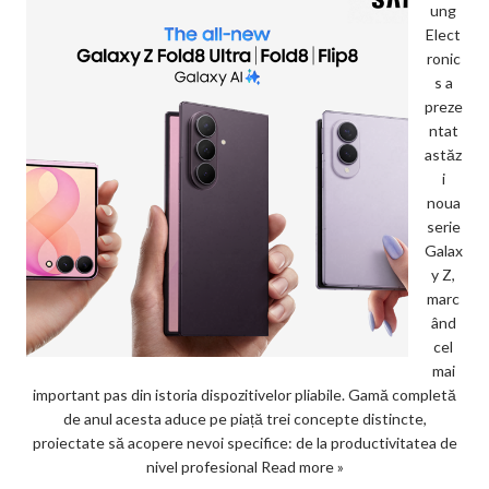
ung
Elect
ronic
s a
preze
ntat
astăz
i
noua
serie
Galax
y Z,
marc
ând
cel
mai
important pas din istoria dispozitivelor pliabile. Gamă completă
de anul acesta aduce pe piață trei concepte distincte,
proiectate să acopere nevoi specifice: de la productivitatea de
nivel profesional
Read more »