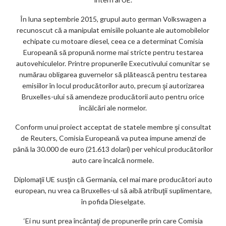
ar
În luna septembrie 2015, grupul auto german Volkswagen a
ks
recunoscut că a manipulat emisiile poluante ale automobilelor
echipate cu motoare diesel, ceea ce a determinat Comisia
Europeană să propună norme mai stricte pentru testarea
autovehiculelor. Printre propunerile Executivului comunitar se
numărau obligarea guvernelor să plătească pentru testarea
emisiilor în locul producătorilor auto, precum şi autorizarea
Bruxelles-ului să amendeze producătorii auto pentru orice
încălcări ale normelor.
Conform unui proiect acceptat de statele membre şi consultat
de Reuters, Comisia Europeană va putea impune amenzi de
până la 30.000 de euro (21.613 dolari) per vehicul producătorilor
auto care încalcă normele.
Diplomaţii UE susţin că Germania, cel mai mare producători auto
european, nu vrea ca Bruxelles-ul să aibă atribuţii suplimentare,
în pofida Dieselgate.
‘Ei nu sunt prea încântaţi de propunerile prin care Comisia