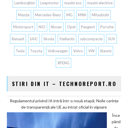
Lamborghini
Leapmotor
masini eco
masini electrice
Mazda
Mercedes-Benz
MG
MINI
Mitsubishi
Motorsport
NIO
Nissan
Opel
Peugeot
Porsche
Renault
SAIC
Skoda
Stellantis
subcompacte
SUV
Tesla
Toyota
Volkswagen
Volvo
VW
Xiaomi
XPENG
STIRI DIN IT – TECHNOREPORT.RO
Regulamentul privind IA intră într-o nouă etapă: Noile cerințe
de transparență ale UE au intrat oficial în vigoare
Înce
pând
de