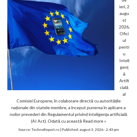
ieri, 2
augu
st
2026,
Ofici
ul
pentr
u
Inteli
genț
ă
Artifi
cială
al
Comisiei Europene, în colaborare directă cu autoritățile
naționale din statele membre, a început punerea în aplicare a
noilor prevederi din Regulamentul privind inteligența artificială
(AI Act). Odată cu această
Read more »
Source:
TechnoReport.ro
|
Published:
august 3, 2026 - 2:43 pm