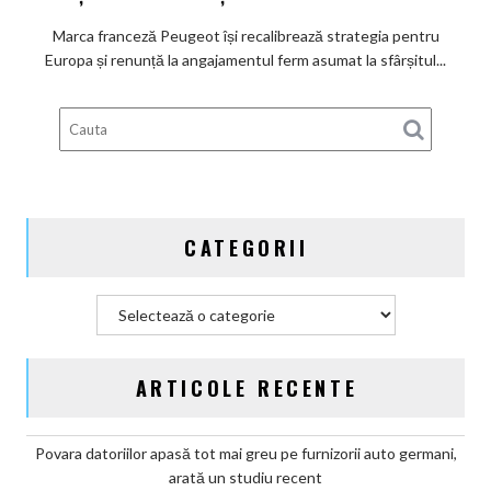
promisiunea
de
Marca franceză Peugeot își recalibrează strategia pentru
a
Europa și renunță la angajamentul ferm asumat la sfârșitul...
deveni
100%
electric
până
în
2030
și
CATEGORII
confirmă
șapte
modele
Categorii
noi
ARTICOLE RECENTE
Povara datoriilor apasă tot mai greu pe furnizorii auto germani,
arată un studiu recent