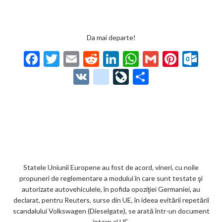
Da mai departe!
F
T
E
R
Li
W
G
Pi
O
ac
w
m
e
n
h
m
nt
ut
V
g
Li
P
e
itt
ai
d
ke
at
ai
er
lo
K
o
ve
ar
b
er
l
di
dI
s
l
es
o
o
Jo
ta
o
t
n
A
t
k.
gl
ur
je
o
p
co
e_
n
az
k
p
m
b
al
ă
o
Statele Uniunii Europene au fost de acord, vineri, cu noile
propuneri de reglementare a modului în care sunt testate şi
o
autorizate autovehiculele, în pofida opoziţiei Germaniei, au
k
declarat, pentru Reuters, surse din UE, în ideea evitării repetării
scandalului Volkswagen (Dieselgate), se arată într-un document
m
intern al UE.