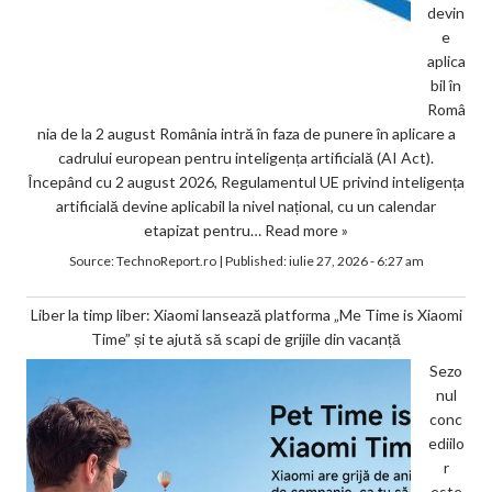
devin
e
aplica
bil în
Româ
nia de la 2 august România intră în faza de punere în aplicare a
cadrului european pentru inteligența artificială (AI Act).
Începând cu 2 august 2026, Regulamentul UE privind inteligența
artificială devine aplicabil la nivel național, cu un calendar
etapizat pentru…
Read more »
Source:
TechnoReport.ro
|
Published:
iulie 27, 2026 - 6:27 am
Liber la timp liber: Xiaomi lansează platforma „Me Time is Xiaomi
Time” și te ajută să scapi de grijile din vacanță
Sezo
nul
conc
ediilo
r
este