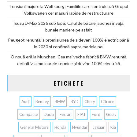
Tensiuni majore la Wolfsburg: Familiile care controlează Grupul
Volkswagen cer măsuri rapide de restructurare
Isuzu D-Max 2026 sub lupă: Calul de bătaie japonez învață
bunele maniere pe asfalt
Peugeot renunță la promisiunea de a deveni 100% electric până
în 2030 și confirmă șapte modele noi
O nouă eră la Munchen: Cea mai veche fabrică BMW renunță
definitiv la motoarele termice și devine 100% electrică
ETICHETE
Audi
Bentley
BMW
BYD
Chery
Citroen
Compacte
Dacia
Ferrari
FIAT
Ford
Geely
General Motors
Honda
Hyundai
Jaguar
Kia