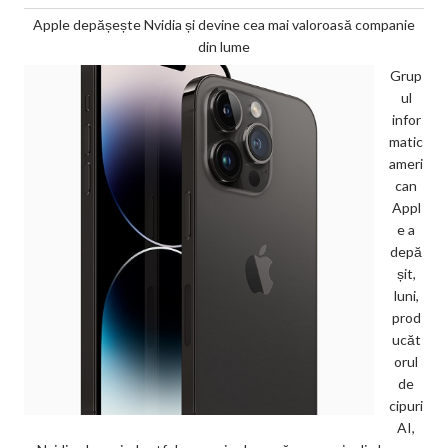
Apple depășește Nvidia și devine cea mai valoroasă companie
din lume
Grup
ul
infor
matic
ameri
can
Appl
e a
depă
șit,
luni,
prod
ucăt
orul
de
cipuri
AI,